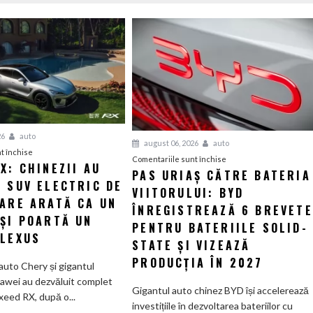
26
auto
august 06, 2026
auto
pentru
t închise
pentru
Comentariile sunt închise
X: CHINEZII AU
Luxeed
PAS URIAȘ CĂTRE BATERIA
Pas
 SUV ELECTRIC DE
RX:
VIITORULUI: BYD
uriaș
Chinezii
CARE ARATĂ CA UN
către
ÎNREGISTREAZĂ 6 BREVETE
au
 ȘI POARTĂ UN
bateria
PENTRU BATERIILE SOLID-
creat
 LEXUS
viitorului:
STATE ȘI VIZEAZĂ
un
BYD
SUV
PRODUCȚIA ÎN 2027
auto Chery și gigantul
înregistrează
electric
awei au dezvăluit complet
6
Gigantul auto chinez BYD își accelerează
de
xeed RX, după o...
brevete
investițiile în dezvoltarea bateriilor cu
585
pentru