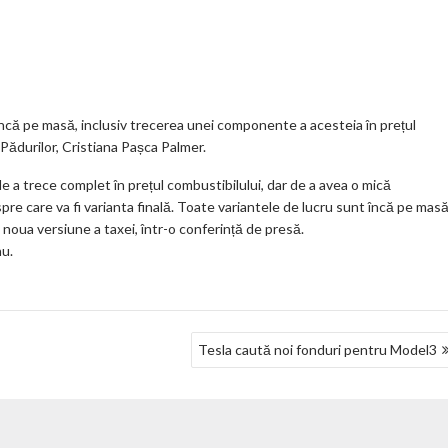
o
o
Jo
ta
o
gl
ur
je
.
e_
n
az
co
b
al
ă
m
o
ncă pe masă, inclusiv trecerea unei componente a acesteia în prețul
și Pădurilor, Cristiana Pașca Palmer.
o
de a trece complet în prețul combustibilului, dar de a avea o mică
k
pre care va fi varianta finală. Toate variantele de lucru sunt încă pe masă
m
 noua versiune a taxei, într-o conferință de presă.
nu.
ar
ks
Tesla caută noi fonduri pentru Model3