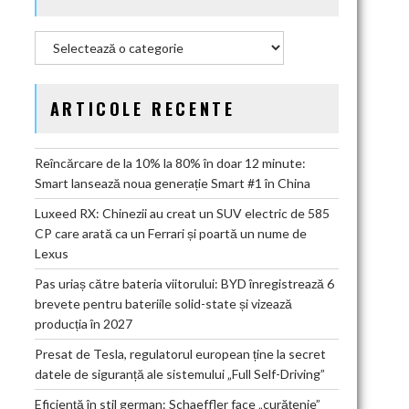
Categorii
ARTICOLE RECENTE
Reîncărcare de la 10% la 80% în doar 12 minute:
Smart lansează noua generație Smart #1 în China
Luxeed RX: Chinezii au creat un SUV electric de 585
CP care arată ca un Ferrari și poartă un nume de
Lexus
Pas uriaș către bateria viitorului: BYD înregistrează 6
brevete pentru bateriile solid-state și vizează
producția în 2027
Presat de Tesla, regulatorul european ține la secret
datele de siguranță ale sistemului „Full Self-Driving”
Eficiență în stil german: Schaeffler face „curățenie”