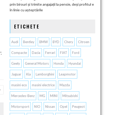
prin birouri și trimite angajații la pensie, deși profitul e
în linie cu așteptările
ETICHETE
Audi
Bentley
BMW
BYD
Chery
Citroen
Compacte
Dacia
Ferrari
FIAT
Ford
”,
Geely
General Motors
Honda
Hyundai
Jaguar
Kia
Lamborghini
Leapmotor
masini eco
masini electrice
Mazda
Mercedes-Benz
MG
MINI
Mitsubishi
Motorsport
NIO
Nissan
Opel
Peugeot