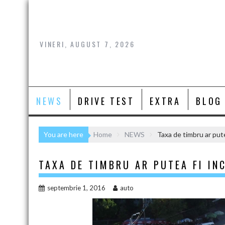
Skip
to
content
VINERI, AUGUST 7, 2026
NEWS
DRIVE TEST
EXTRA
BLOG
You are here
Home
NEWS
Taxa de timbru ar putea
TAXA DE TIMBRU AR PUTEA FI IN
septembrie 1, 2016
auto