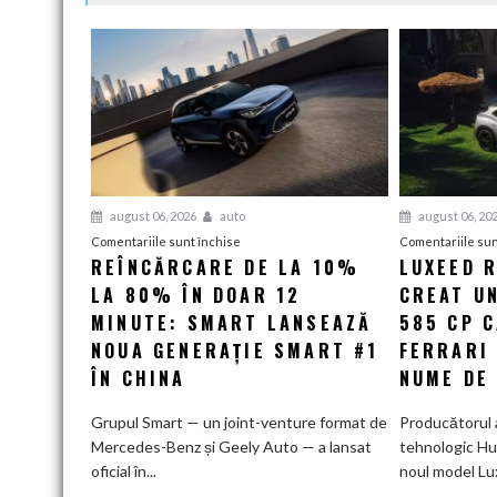
august 06, 2026
auto
august 06, 20
pentru
Comentariile sunt închise
Comentariile sun
REÎNCĂRCARE DE LA 10%
LUXEED R
Reîncărcare
LA 80% ÎN DOAR 12
de
CREAT UN
la
MINUTE: SMART LANSEAZĂ
585 CP 
10%
NOUA GENERAȚIE SMART #1
FERRARI
la
ÎN CHINA
NUME DE
80%
în
Grupul Smart — un joint-venture format de
Producătorul 
doar
Mercedes-Benz și Geely Auto — a lansat
tehnologic Hu
12
oficial în...
noul model Lu
minute: