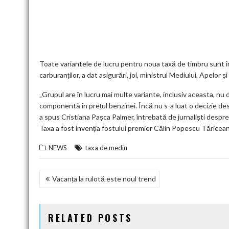
e
itt
ai
d
ke
at
ai
er
l
b
er
l
di
dI
s
l
es
o
t
n
A
t
k
o
p
k
p
Toate variantele de lucru pentru noua taxă de timbru sunt î
carburanților, a dat asigurări, joi, ministrul Mediului, Apelor 
„Grupul are în lucru mai multe variante, inclusiv aceasta, nu 
componentă în prețul benzinei. Încă nu s-a luat o decizie des
a spus Cristiana Pașca Palmer, întrebată de jurnaliști despre
Taxa a fost invenția fostului premier Călin Popescu Tăricea
NEWS
taxa de mediu
NAVIGARE
Vacanța la rulotă este noul trend
ÎN
ARTICOLE
RELATED POSTS