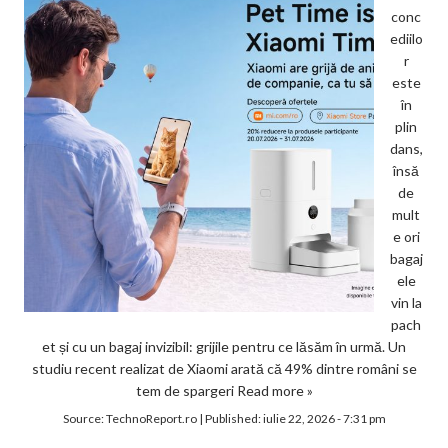
conc
ediilo
r
este
în
plin
dans,
însă
de
mult
e ori
bagaj
ele
vin la
pach
et și cu un bagaj invizibil: grijile pentru ce lăsăm în urmă. Un
studiu recent realizat de Xiaomi arată că 49% dintre români se
tem de spargeri
Read more »
Source:
TechnoReport.ro
|
Published:
iulie 22, 2026 - 7:31 pm