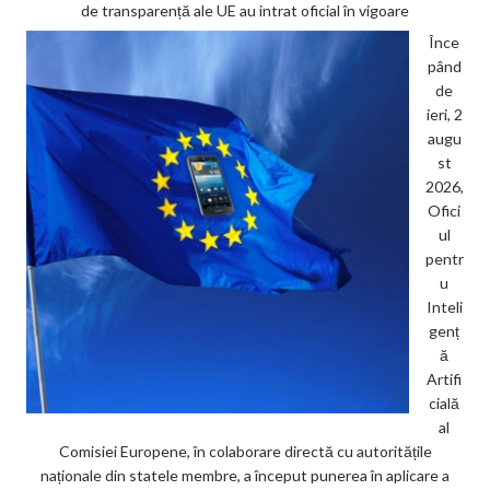
de transparență ale UE au intrat oficial în vigoare
Înce
pând
de
ieri, 2
augu
st
2026,
Ofici
ul
pentr
u
Inteli
genț
ă
Artifi
cială
al
Comisiei Europene, în colaborare directă cu autoritățile
naționale din statele membre, a început punerea în aplicare a