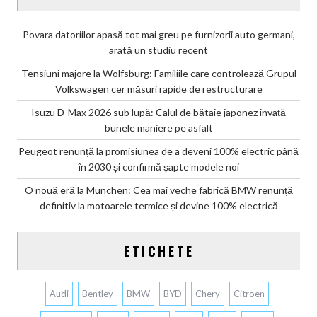
Povara datoriilor apasă tot mai greu pe furnizorii auto germani,
arată un studiu recent
Tensiuni majore la Wolfsburg: Familiile care controlează Grupul
Volkswagen cer măsuri rapide de restructurare
Isuzu D-Max 2026 sub lupă: Calul de bătaie japonez învață
bunele maniere pe asfalt
Peugeot renunță la promisiunea de a deveni 100% electric până
în 2030 și confirmă șapte modele noi
O nouă eră la Munchen: Cea mai veche fabrică BMW renunță
definitiv la motoarele termice și devine 100% electrică
ETICHETE
Audi
Bentley
BMW
BYD
Chery
Citroen