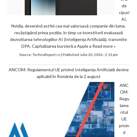
de
cipuri
AI,
Nvidia, devenind astfel cea mai valoroasă companie din lume,
recâștigând prima poziție, în timp ce investitorii evaluează
dezvoltarea tehnologiilor AI (Inteligența Artificială), transmite
DPA. Capitalizarea bursieră a Apple a
Read more »
Source:
TechnoReport.ro
|
Published:
iulie 30, 2026 - 2:13 pm
ANCOM: Regulamentul UE privind Inteligența Artificială devine
aplicabil în România de la 2 august
ANC
OM:
Regu
lame
ntul
UE
privin
d