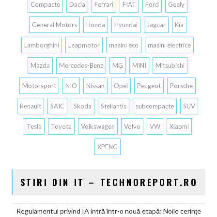
Compacte
Dacia
Ferrari
FIAT
Ford
Geely
General Motors
Honda
Hyundai
Jaguar
Kia
Lamborghini
Leapmotor
masini eco
masini electrice
Mazda
Mercedes-Benz
MG
MINI
Mitsubishi
Motorsport
NIO
Nissan
Opel
Peugeot
Porsche
Renault
SAIC
Skoda
Stellantis
subcompacte
SUV
Tesla
Toyota
Volkswagen
Volvo
VW
Xiaomi
XPENG
STIRI DIN IT – TECHNOREPORT.RO
Regulamentul privind IA intră într-o nouă etapă: Noile cerințe