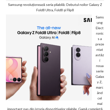
Samsung revoluționează seria pliabilă: Debutul noilor Galaxy Z
Fold8 Ultra, Fold8 și Flip8
Sams
ung
Elect
ronic
s a
preze
ntat
astăz
i
noua
serie
Galax
y Z,
marc
ând
cel
mai
important pas din istoria dispozitivelor pliabile. Gamă completă