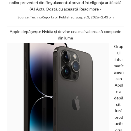
noilor prevederi din Regulamentul privind inteligența artificială
(AI Act). Odată cu această
Read more »
Source:
TechnoReport.ro
|
Published:
august 3, 2026 - 2:43 pm
Apple depășește Nvidia și devine cea mai valoroasă companie
din lume
Grup
ul
infor
matic
ameri
can
Appl
e a
depă
șit,
luni,
prod
ucăt
orul