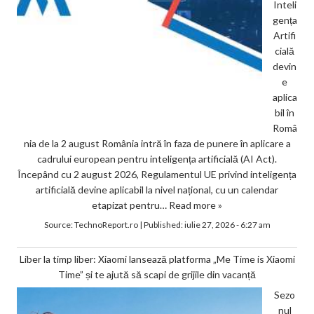
Inteli
gența
Artifi
cială
devin
e
aplica
bil în
Româ
nia de la 2 august România intră în faza de punere în aplicare a
cadrului european pentru inteligența artificială (AI Act).
Începând cu 2 august 2026, Regulamentul UE privind inteligența
artificială devine aplicabil la nivel național, cu un calendar
etapizat pentru…
Read more »
Source:
TechnoReport.ro
|
Published:
iulie 27, 2026 - 6:27 am
Liber la timp liber: Xiaomi lansează platforma „Me Time is Xiaomi
Time” și te ajută să scapi de grijile din vacanță
Sezo
nul