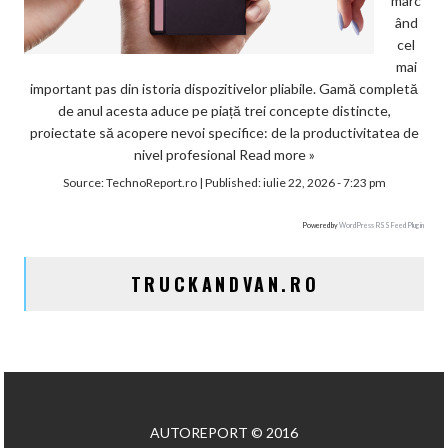
marc
ând
cel
mai
important pas din istoria dispozitivelor pliabile. Gamă completă
de anul acesta aduce pe piață trei concepte distincte,
proiectate să acopere nevoi specifice: de la productivitatea de
nivel profesional
Read more »
Source:
TechnoReport.ro
|
Published:
iulie 22, 2026 - 7:23 pm
Powered by
WordPress RSS Feed Plugin
TRUCKANDVAN.RO
AUTOREPORT © 2016