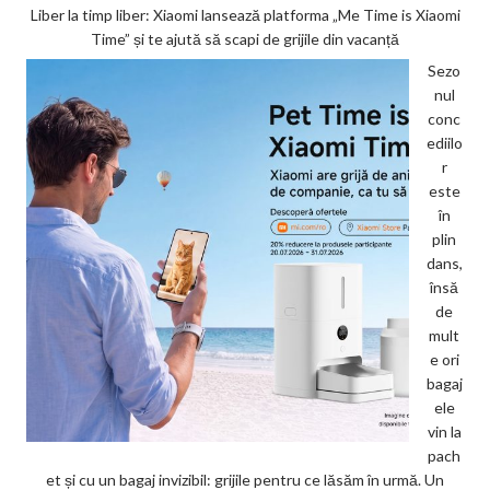
Liber la timp liber: Xiaomi lansează platforma „Me Time is Xiaomi
Time” și te ajută să scapi de grijile din vacanță
Sezo
nul
conc
ediilo
r
este
în
plin
dans,
însă
de
mult
e ori
bagaj
ele
vin la
pach
et și cu un bagaj invizibil: grijile pentru ce lăsăm în urmă. Un