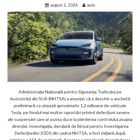
august 2, 2026
auto
Administrația Națională pentru Siguranța Traficului pe
Autostrăzi din SUA (NHTSA) a anunțat că a deschis o anchetă
preliminară ce vizează aproximativ 1,2 milioane de vehicule
Tesla, pe fondul mai multor raportări privind defecțiuni severe
ale suspensiei care ar putea duce la pierderea controlului asupra
direcției. Investigația, derulată de Biroul pentru Investigarea
Defecțiunilor (ODI) din cadrul NHTSA, a fost inițiată după
primirea a 156 de reclamații. Acestea semnalează desprinderea