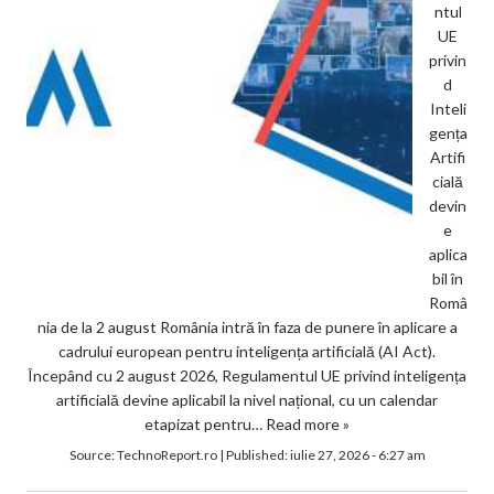
ntul
UE
privin
d
Inteli
gența
Artifi
cială
devin
e
aplica
bil în
Româ
nia de la 2 august România intră în faza de punere în aplicare a
cadrului european pentru inteligența artificială (AI Act).
Începând cu 2 august 2026, Regulamentul UE privind inteligența
artificială devine aplicabil la nivel național, cu un calendar
etapizat pentru…
Read more »
Source:
TechnoReport.ro
|
Published:
iulie 27, 2026 - 6:27 am