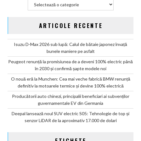
Categorii
ARTICOLE RECENTE
Isuzu D-Max 2026 sub lupă: Calul de bătaie japonez învață
bunele maniere pe asfalt
Peugeot renunță la promisiunea de a deveni 100% electric până
în 2030 și confirmă șapte modele noi
O nouă eră la Munchen: Cea mai veche fabrică BMW renunță
definitiv la motoarele termice și devine 100% electrică
Producătorii auto chinezi, principalii beneficiari ai subvenților
guvernamentale EV din Germania
Deepal lansează noul SUV electric S05: Tehnologie de top și
senzor LiDAR de la aproximativ 17.000 de dolari
ETICHETE