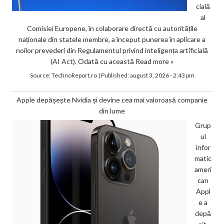
cială
al
Comisiei Europene, în colaborare directă cu autoritățile
naționale din statele membre, a început punerea în aplicare a
noilor prevederi din Regulamentul privind inteligența artificială
(AI Act). Odată cu această
Read more »
Source:
TechnoReport.ro
|
Published:
august 3, 2026 - 2:43 pm
Apple depășește Nvidia și devine cea mai valoroasă companie
din lume
Grup
ul
infor
matic
ameri
can
Appl
e a
depă