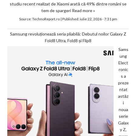
studiu recent realizat de Xiaomi arată că 49% dintre români se
tem de spargeri
Read more »
Source:
TechnoReport.ro
|
Published:
iulie 22, 2026 - 7:31 pm
Samsung revoluționează seria pliabilă: Debutul noilor Galaxy Z
Fold8 Ultra, Fold8 și Flip8
Sams
ung
Elect
ronic
s a
preze
ntat
astăz
i
noua
serie
Galax
y Z,