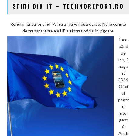
STIRI DIN IT – TECHNOREPORT.RO
Regulamentul privind IA intră într-o nouă etapă: Noile cerințe
de transparență ale UE au intrat oficial în vigoare
Înce
pând
de
ieri, 2
augu
st
2026,
Ofici
ul
pentr
u
Inteli
genț
ă
Artifi