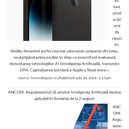
șit,
luni,
prod
ucăt
orul
de
cipuri
AI,
Nvidia, devenind astfel cea mai valoroasă companie din lume,
recâștigând prima poziție, în timp ce investitorii evaluează
dezvoltarea tehnologiilor AI (Inteligența Artificială), transmite
DPA. Capitalizarea bursieră a Apple a
Read more »
Source:
TechnoReport.ro
|
Published:
iulie 30, 2026 - 2:13 pm
ANCOM: Regulamentul UE privind Inteligența Artificială devine
aplicabil în România de la 2 august
ANC
OM:
Regu
lame