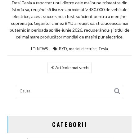
Deși Tesla a raportat unul dintre cele mai bune trimestre din
istoria sa, reușind să livreze aproximativ 480.000 de vehicule
electrice, acest succes nu a fost suficient pentru a menține
supremația. Gigantul chinez BYD a reușit să strălucească mai
puternic în perioada aprilie-iunie 2026, recuperându-și titlul de
cel mai mare producător mondial de mașini pur electrice.
,
,
NEWS
BYD
masini electrice
Tesla
NAVIGARE
Articole mai vechi
ÎN
ARTICOLE
CATEGORII