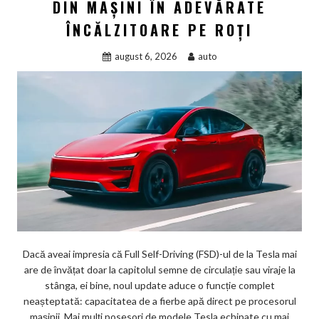
DIN MAȘINI ÎN ADEVĂRATE
ÎNCĂLZITOARE PE ROȚI
august 6, 2026
auto
Dacă aveai impresia că Full Self-Driving (FSD)-ul de la Tesla mai
are de învățat doar la capitolul semne de circulație sau viraje la
stânga, ei bine, noul update aduce o funcție complet
neașteptată: capacitatea de a fierbe apă direct pe procesorul
mașinii. Mai mulți posesori de modele Tesla echipate cu mai