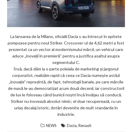
La lansarea de la Milano, oficialii Dacia s-au întrecut în epitete
pompoase pentru noul Striker. Crossover-ul de 4,62 metri a fost
prezentat ca un vector al modernismului mărcii, un vehicul care
aduce „inovații în premieră” pentru a justifica asaltul asupra
segmentului C.
Însă, dacă dăm la o parte poleiala de marketing și jargonul
corporatist, realizăm rapid că ceea ce Dacia numește astăzi
„inovație” reprezintă, de fapt, tehnologii banale, pe care mărcile
de masă le-au democratizat acum două decenii, iar constructorii
de lux le foloseau când bunicii noștri încă învățau să conducă.
Striker nu inovează absolut nimic; el doar recuperează, cu un
uriaș decalaj istoric, dotări devenite de mult standarde în
industrie.
,
NEWS
Dacia
Renault