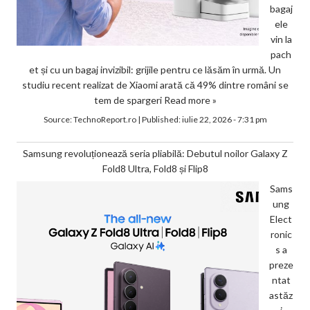
bagaj
ele
vin la
pach
et și cu un bagaj invizibil: grijile pentru ce lăsăm în urmă. Un
studiu recent realizat de Xiaomi arată că 49% dintre români se
tem de spargeri
Read more »
Source:
TechnoReport.ro
|
Published:
iulie 22, 2026 - 7:31 pm
Samsung revoluționează seria pliabilă: Debutul noilor Galaxy Z
Fold8 Ultra, Fold8 și Flip8
Sams
ung
Elect
ronic
s a
preze
ntat
astăz