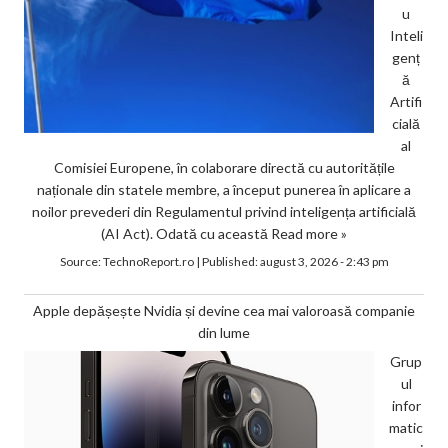
u
Inteli
genț
ă
Artifi
cială
al
Comisiei Europene, în colaborare directă cu autoritățile
naționale din statele membre, a început punerea în aplicare a
noilor prevederi din Regulamentul privind inteligența artificială
(AI Act). Odată cu această
Read more »
Source:
TechnoReport.ro
|
Published:
august 3, 2026 - 2:43 pm
Apple depășește Nvidia și devine cea mai valoroasă companie
din lume
Grup
ul
infor
matic