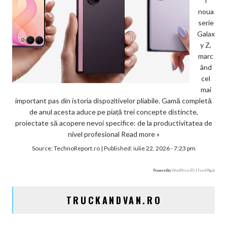
i
noua
serie
Galax
y Z,
marc
ând
cel
mai
important pas din istoria dispozitivelor pliabile. Gamă completă
de anul acesta aduce pe piață trei concepte distincte,
proiectate să acopere nevoi specifice: de la productivitatea de
nivel profesional
Read more »
Source:
TechnoReport.ro
|
Published:
iulie 22, 2026 - 7:23 pm
Powered by
WordPress RSS Feed Plugin
TRUCKANDVAN.RO