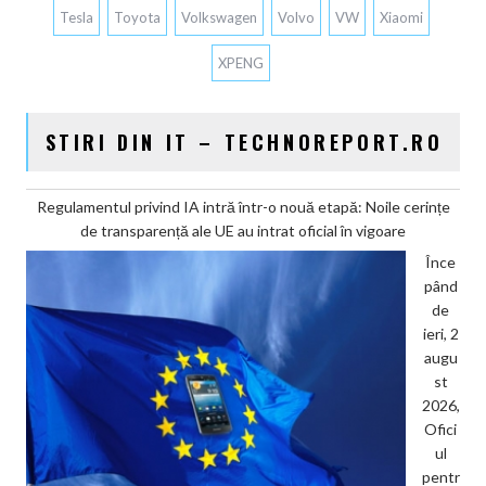
Tesla
Toyota
Volkswagen
Volvo
VW
Xiaomi
XPENG
STIRI DIN IT – TECHNOREPORT.RO
Regulamentul privind IA intră într-o nouă etapă: Noile cerințe
de transparență ale UE au intrat oficial în vigoare
Înce
pând
de
ieri, 2
augu
st
2026,
Ofici
ul
pentr