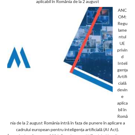
aplicabil în România de la 2 august
ANC
OM:
Regu
lame
ntul
UE
privin
d
Inteli
gența
Artifi
cială
devin
e
aplica
bil în
Româ
nia de la 2 august România intră în faza de punere în aplicare a
cadrului european pentru inteligența artificială (AI Act).