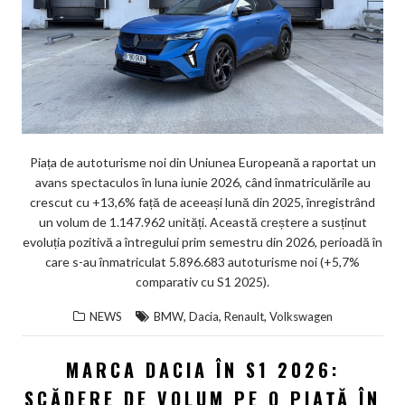
Piața de autoturisme noi din Uniunea Europeană a raportat un
avans spectaculos în luna iunie 2026, când înmatriculările au
crescut cu +13,6% față de aceeași lună din 2025, înregistrând
un volum de 1.147.962 unități. Această creștere a susținut
evoluția pozitivă a întregului prim semestru din 2026, perioadă în
care s-au înmatriculat 5.896.683 autoturisme noi (+5,7%
comparativ cu S1 2025).
,
,
,
NEWS
BMW
Dacia
Renault
Volkswagen
MARCA DACIA ÎN S1 2026:
SCĂDERE DE VOLUM PE O PIAȚĂ ÎN