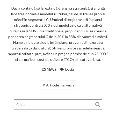
Dacia continuă să își extindă ofensiva strategică și anunță
lansarea oficială a modelului Striker, cel de-al treilea pilon al
mărcii în segmentul C. Urmând direcția trasată în planul
strategic pentru 2030, noul model vine ca o alternativă
curajoasă la SUV-urile tradiționale, propunându-și să crească
ponderea segmentului C de la 20% la 33% din vânzările mărcii.
Numele nu este ales la întâmplare: provenit din expresia
universală „a da lovitura”, Striker promite să redefinsească
raportul calitate-preț, având un preț de pornire de sub 25.000 €
și cel mai bun cost de utilizare (TCO) din categoria sa.
NEWS
Dacia
NAVIGARE
Articole mai vechi
ÎN
ARTICOLE