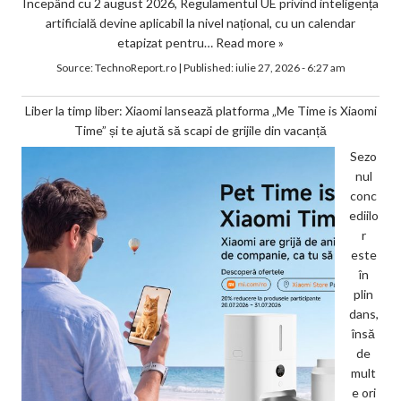
Începând cu 2 august 2026, Regulamentul UE privind inteligența
artificială devine aplicabil la nivel național, cu un calendar
etapizat pentru…
Read more »
Source:
TechnoReport.ro
|
Published:
iulie 27, 2026 - 6:27 am
Liber la timp liber: Xiaomi lansează platforma „Me Time is Xiaomi
Time” și te ajută să scapi de grijile din vacanță
Sezo
nul
conc
ediilo
r
este
în
plin
dans,
însă
de
mult
e ori