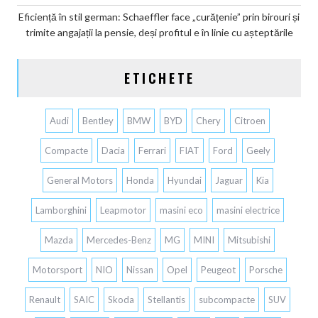
Eficiență în stil german: Schaeffler face „curățenie” prin birouri și
trimite angajații la pensie, deși profitul e în linie cu așteptările
ETICHETE
Audi
Bentley
BMW
BYD
Chery
Citroen
Compacte
Dacia
Ferrari
FIAT
Ford
Geely
General Motors
Honda
Hyundai
Jaguar
Kia
Lamborghini
Leapmotor
masini eco
masini electrice
Mazda
Mercedes-Benz
MG
MINI
Mitsubishi
Motorsport
NIO
Nissan
Opel
Peugeot
Porsche
Renault
SAIC
Skoda
Stellantis
subcompacte
SUV