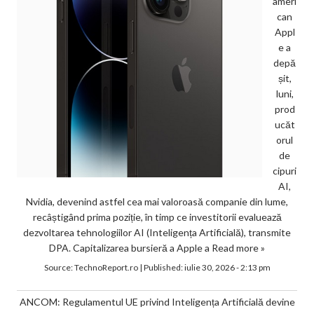
ameri
can
Appl
e a
depă
șit,
luni,
prod
ucăt
orul
de
cipuri
AI,
Nvidia, devenind astfel cea mai valoroasă companie din lume,
recâștigând prima poziție, în timp ce investitorii evaluează
dezvoltarea tehnologiilor AI (Inteligența Artificială), transmite
DPA. Capitalizarea bursieră a Apple a
Read more »
Source:
TechnoReport.ro
|
Published:
iulie 30, 2026 - 2:13 pm
ANCOM: Regulamentul UE privind Inteligența Artificială devine