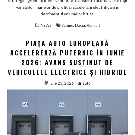
strategiei grupului francez: prioritate absolută acordată calității
vânzărilor, marjelor de profit și accelerării electrificării în
detrimentul volumelor brute.
,
,
NEWS
Alpine
Dacia
Renault
PIAȚA AUTO EUROPEANĂ
ACCELEREAZĂ PUTERNIC ÎN IUNIE
2026: AVANS SUSTINUT DE
VEHICULELE ELECTRICE ȘI HIBRIDE
iulie 23, 2026
auto