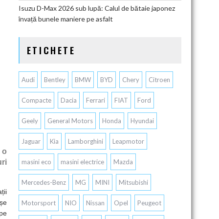
Isuzu D-Max 2026 sub lupă: Calul de bătaie japonez
învață bunele maniere pe asfalt
ETICHETE
Audi
Bentley
BMW
BYD
Chery
Citroen
Compacte
Dacia
Ferrari
FIAT
Ford
Geely
General Motors
Honda
Hyundai
Jaguar
Kia
Lamborghini
Leapmotor
 o
ri
masini eco
masini electrice
Mazda
Mercedes-Benz
MG
MINI
Mitsubishi
ții
așe
Motorsport
NIO
Nissan
Opel
Peugeot
ope