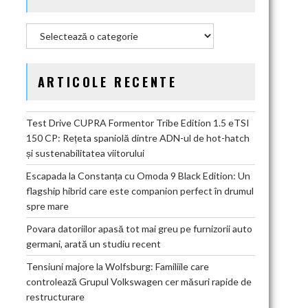
Categorii
ARTICOLE RECENTE
Test Drive CUPRA Formentor Tribe Edition 1.5 eTSI
150 CP: Rețeta spaniolă dintre ADN-ul de hot-hatch
și sustenabilitatea viitorului
Escapada la Constanța cu Omoda 9 Black Edition: Un
flagship hibrid care este companion perfect în drumul
spre mare
Povara datoriilor apasă tot mai greu pe furnizorii auto
germani, arată un studiu recent
Tensiuni majore la Wolfsburg: Familiile care
controlează Grupul Volkswagen cer măsuri rapide de
restructurare