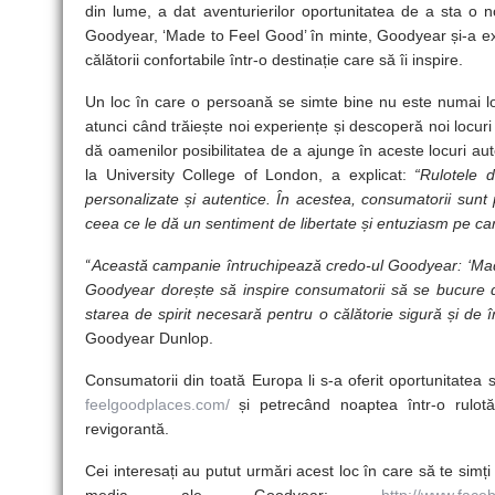
din lume, a dat aventurierilor oportunitatea de a sta o n
Goodyear, ‘Made to Feel Good’ în minte, Goodyear și-a ex
călătorii confortabile într-o destinație care să îi inspire.
Un loc în care o persoană se simte bine nu este numai loc
atunci când trăiește noi experiențe și descoperă noi locuri
dă oamenilor posibilitatea de a ajunge în aceste locuri aut
la University College of London, a explicat:
“Rulotele 
personalizate și autentice. În acestea, consumatorii sunt
ceea ce le dă un sentiment de libertate și entuziasm pe care 
“
Această campanie întruchipează credo-ul Goodyear: ‘Made 
Goodyear dorește să inspire consumatorii să se bucure 
starea de spirit necesară pentru o călătorie sigură și de 
Goodyear Dunlop.
Consumatorii din toată Europa li s-a oferit oportunitatea
feelgoodplaces.com/
și petrecând noaptea într-o rulot
revigorantă.
Cei interesați au putut urmări acest loc în care să te simț