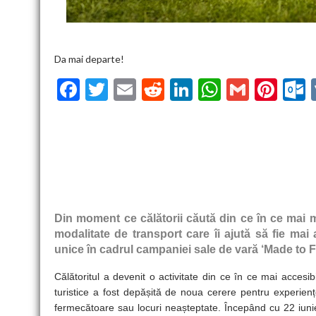
Da mai departe!
F
T
E
R
Li
W
G
Pi
ac
w
m
e
n
h
m
nt
u
e
itt
ai
d
ke
at
ai
er
l
b
er
l
di
dI
s
l
es
o
t
n
A
t
k
o
p
k
p
Din moment ce călătorii căută din ce în ce mai m
modalitate de transport care îi ajută să fie mai
unice în cadrul campaniei sale de vară ‘Made to 
Călătoritul a devenit o activitate din ce în ce mai accesi
turistice a fost depășită de noua cerere pentru experienț
fermecătoare sau locuri neașteptate. Începând cu 22 iun