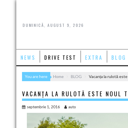
Skip
to
content
DUMINICĂ, AUGUST 9, 2026
NEWS
DRIVE TEST
EXTRA
BLOG
You are here
Home
BLOG
Vacanța la rulotă este
VACANȚA LA RULOTĂ ESTE NOUL 
septembrie 1, 2016
auto