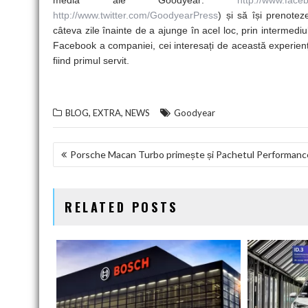
media ale Goodyear:
http://www.fac
http://www.twitter.com/GoodyearPress
) și să își prenotez
câteva zile înainte de a ajunge în acel loc, prin intermediu
Facebook a companiei, cei interesați de această experienț
fiind primul servit.
,
,
BLOG
EXTRA
NEWS
Goodyear
NAVIGARE
Porsche Macan Turbo primește și Pachetul Performanc
ÎN
ARTICOLE
RELATED POSTS