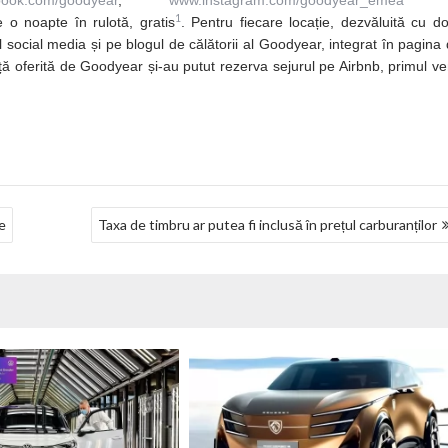
ebook.com/goodyear
,
www.instagram.com/goodyear_emea
ș
1
e o noapte în rulotă, gratis
. Pentru fiecare locație, dezvăluită cu d
l social media și pe blogul de călătorii al Goodyear, integrat în pagina
ă oferită de Goodyear și-au putut rezerva sejurul pe Airbnb, primul ve
e
Taxa de timbru ar putea fi inclusă în prețul carburanților