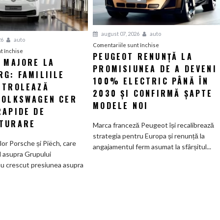
august 07, 2026
auto
26
auto
pentru
Comentariile sunt închise
pentru
t închise
PEUGEOT RENUNȚĂ LA
Peugeot
I MAJORE LA
Tensiuni
PROMISIUNEA DE A DEVENI
renunță
G: FAMILIILE
majore
la
100% ELECTRIC PÂNĂ ÎN
la
NTROLEAZĂ
promisiunea
2030 ȘI CONFIRMĂ ȘAPTE
Wolfsburg:
VOLKSWAGEN CER
de
MODELE NOI
Familiile
RAPIDE DE
a
care
deveni
TURARE
Marca franceză Peugeot își recalibrează
controlează
100%
strategia pentru Europa și renunță la
Grupul
electric
ilor Porsche și Piëch, care
angajamentul ferm asumat la sfârșitul...
Volkswagen
până
l asupra Grupului
cer
în
u crescut presiunea asupra
măsuri
2030
rapide
și
de
confirmă
restructurare
șapte
modele