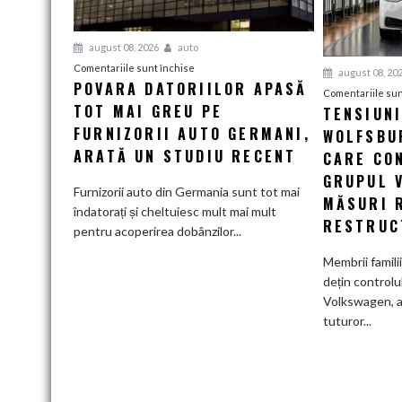
august 08, 2026
auto
pentru
Comentariile sunt închise
august 08, 20
POVARA DATORIILOR APASĂ
Povara
Comentariile sun
TOT MAI GREU PE
datoriilor
TENSIUN
apasă
FURNIZORII AUTO GERMANI,
WOLFSBUR
tot
ARATĂ UN STUDIU RECENT
CARE CO
mai
GRUPUL 
greu
Furnizorii auto din Germania sunt tot mai
MĂSURI 
pe
îndatorați și cheltuiesc mult mai mult
RESTRUC
furnizorii
pentru acoperirea dobânzilor...
auto
Membrii famili
germani,
dețin controlu
arată
Volkswagen, a
un
tuturor...
studiu
recent