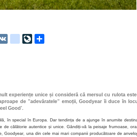
O
V
g
Li
P
t
K
o
ve
ar
o
o
Jo
ta
o
gl
ur
je
.
e_
n
az
co
b
al
ă
m
o
ult experiențe unice și consideră că mersul cu rulota este
 aproape de ”adevăratele” emoții, Goodyear îi duce în locu
o
Feel Good’.
k
bilă, în special în Europa. Dar tendința de a ajunge în anumite destina
m
e de călătorie autentice și unice. Gândiți-vă la peisaje frumoase, or
ar
ie, Goodyear, una din cele mai mari companii producătoare de anvel