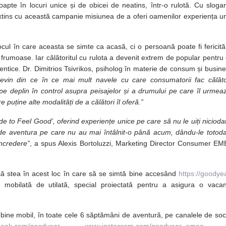
oapte în locuri unice și de obicei de neatins, într-o rulotă. Cu sloga
ks
tins cu această campanie misiunea de a oferi oamenilor experiența u
ul în care aceasta se simte ca acasă, ci o persoană poate fi fericită
 frumoase. Iar călătoritul cu rulota a devenit extrem de popular pentru
entice. Dr. Dimitrios Tsivrikos, psiholog în materie de consum și busin
devin din ce în ce mai mult navele cu care consumatorii fac călăto
 pe deplin în control asupra peisajelor și a drumului pe care îl urmea
puține alte modalități de a călători îl oferă.”
to Feel Good’, oferind experiențe unice pe care să nu le uiți nicioda
de aventura pe care nu au mai întâlnit-o până acum, dându-le totod
încredere”
, a spus Alexis Bortoluzzi, Marketing Director Consumer E
 să stea în acest loc în care să se simtă bine accesând
https://goodye
ă mobilată de utilată, special proiectată pentru a asigura o vaca
i bine mobil, în toate cele 6 săptămâni de aventură, pe canalele de soc