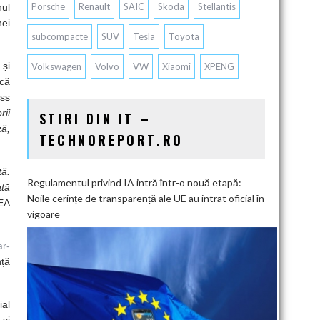
Porsche
Renault
SAIC
Skoda
Stellantis
nul
nei
subcompacte
SUV
Tesla
Toyota
 și
Volkswagen
Volvo
VW
Xiaomi
XPENG
 că
ess
rii
STIRI DIN IT –
ză,
TECHNOREPORT.RO
tă.
Regulamentul privind IA intră într-o nouă etapă:
ată
Noile cerințe de transparență ale UE au intrat oficial în
MEA
vigoare
ar-
nță
ial