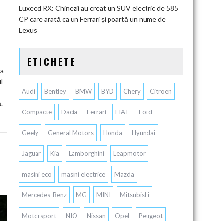
Luxeed RX: Chinezii au creat un SUV electric de 585
CP care arată ca un Ferrari și poartă un nume de
Lexus
ETICHETE
-a
l
Audi
Bentley
BMW
BYD
Chery
Citroen
.
Compacte
Dacia
Ferrari
FIAT
Ford
Geely
General Motors
Honda
Hyundai
Jaguar
Kia
Lamborghini
Leapmotor
masini eco
masini electrice
Mazda
Mercedes-Benz
MG
MINI
Mitsubishi
Motorsport
NIO
Nissan
Opel
Peugeot