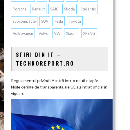
Porsche
Renault
SAIC
Skoda
Stellantis
subcompacte
SUV
Tesla
Toyota
Volkswagen
Volvo
VW
Xiaomi
XPENG
STIRI DIN IT –
TECHNOREPORT.RO
Regulamentul privind IA intră într-o nouă etapă:
Noile cerințe de transparență ale UE au intrat oficial în
vigoare