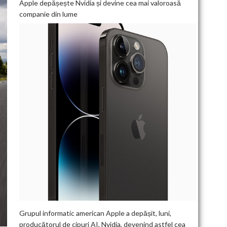
Apple depășește Nvidia și devine cea mai valoroasă
companie din lume
Grupul informatic american Apple a depășit, luni,
producătorul de cipuri AI, Nvidia, devenind astfel cea