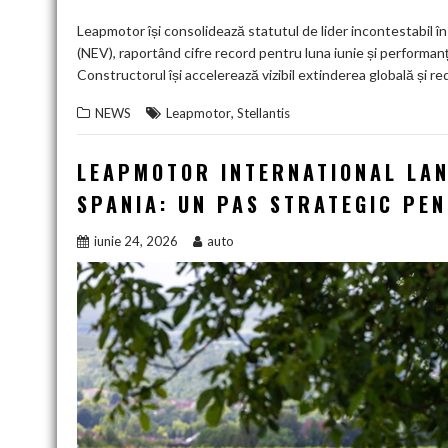
Leapmotor își consolidează statutul de lider incontestabil î
(NEV), raportând cifre record pentru luna iunie și performanț
Constructorul își accelerează vizibil extinderea globală și re
,
NEWS
Leapmotor
Stellantis
LEAPMOTOR INTERNATIONAL LANS
SPANIA: UN PAS STRATEGIC PE
iunie 24, 2026
auto