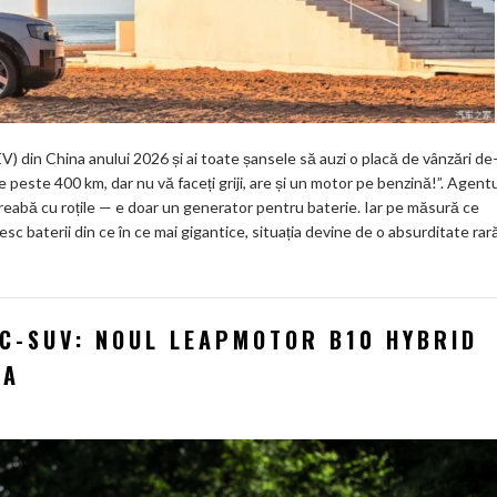
 din China anului 2026 și ai toate șansele să auzi o placă de vânzări de
 peste 400 km, dar nu vă faceți griji, are și un motor pe benzină!”. Agentu
o treabă cu roțile — e doar un generator pentru baterie. Iar pe măsură ce
 baterii din ce în ce mai gigantice, situația devine de o absurditate rară
 C-SUV: NOUL LEAPMOTOR B10 HYBRID
IA