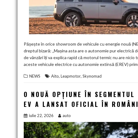
Pășește în orice showroom de vehicule cu energie nouă (NEV)
dreptul bizară: „Mașina asta are o autonomie pur electrică de
de vânzări îți va explica rapid că motorul termic nu are nici
aceste vehicule electrice cu autonomie extinsă (EREV) primesc
,
,
NEWS
Aito
Leapmotor
Skynomad
O NOUĂ OPȚIUNE ÎN SEGMENTUL
EV A LANSAT OFICIAL ÎN ROMÂN
iulie 22, 2026
auto