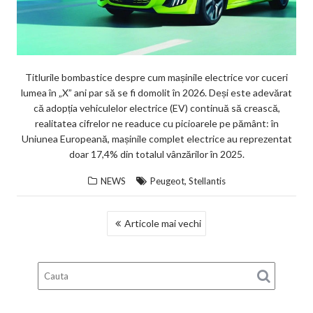
Titlurile bombastice despre cum mașinile electrice vor cuceri
lumea în „X” ani par să se fi domolit în 2026. Deși este adevărat
că adopția vehiculelor electrice (EV) continuă să crească,
realitatea cifrelor ne readuce cu picioarele pe pământ: în
Uniunea Europeană, mașinile complet electrice au reprezentat
doar 17,4% din totalul vânzărilor în 2025.
,
NEWS
Peugeot
Stellantis
NAVIGARE
Articole mai vechi
ÎN
ARTICOLE