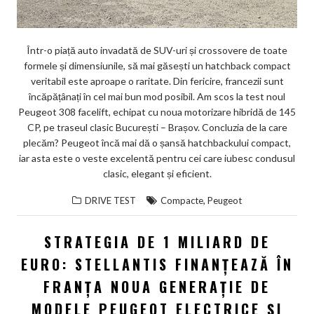
Într-o piață auto invadată de SUV-uri și crossovere de toate
formele și dimensiunile, să mai găsești un hatchback compact
veritabil este aproape o raritate. Din fericire, francezii sunt
încăpățânați în cel mai bun mod posibil. Am scos la test noul
Peugeot 308 facelift, echipat cu noua motorizare hibridă de 145
CP, pe traseul clasic București – Brașov. Concluzia de la care
plecăm? Peugeot încă mai dă o șansă hatchbackului compact,
iar asta este o veste excelentă pentru cei care iubesc condusul
clasic, elegant și eficient.
,
DRIVE TEST
Compacte
Peugeot
STRATEGIA DE 1 MILIARD DE
EURO: STELLANTIS FINANȚEAZĂ ÎN
FRANȚA NOUA GENERAȚIE DE
MODELE PEUGEOT ELECTRICE ȘI