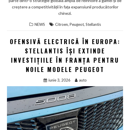
parte dintr-o strategie globală amplă de reînnoire a gamei și de
creștere a competitivității în fața expansiunii producătorilor
chinezi.
,
,
NEWS
Citroen
Peugeot
Stellantis
OFENSIVĂ ELECTRICĂ ÎN EUROPA:
STELLANTIS ÎȘI EXTINDE
INVESTIȚIILE ÎN FRANȚA PENTRU
NOILE MODELE PEUGEOT
iunie 3, 2026
auto