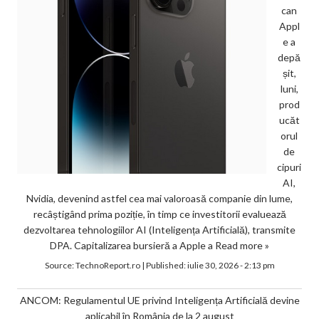
can
Appl
e a
depă
șit,
luni,
prod
ucăt
orul
de
cipuri
AI,
Nvidia, devenind astfel cea mai valoroasă companie din lume,
recâștigând prima poziție, în timp ce investitorii evaluează
dezvoltarea tehnologiilor AI (Inteligența Artificială), transmite
DPA. Capitalizarea bursieră a Apple a
Read more »
Source:
TechnoReport.ro
|
Published:
iulie 30, 2026 - 2:13 pm
ANCOM: Regulamentul UE privind Inteligența Artificială devine
aplicabil în România de la 2 august