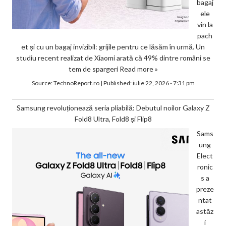
bagaj
ele
vin la
pach
et și cu un bagaj invizibil: grijile pentru ce lăsăm în urmă. Un
studiu recent realizat de Xiaomi arată că 49% dintre români se
tem de spargeri
Read more »
Source:
TechnoReport.ro
|
Published:
iulie 22, 2026 - 7:31 pm
Samsung revoluționează seria pliabilă: Debutul noilor Galaxy Z
Fold8 Ultra, Fold8 și Flip8
Sams
ung
Elect
ronic
s a
preze
ntat
astăz
i