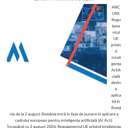
ANC
OM:
Regu
lame
ntul
UE
privin
d
Inteli
gența
Artifi
cială
devin
e
aplica
bil în
Româ
nia de la 2 august România intră în faza de punere în aplicare a
cadrului european pentru inteligența artificială (AI Act).
Începând cu 2 august 2026, Regulamentul UE privind inteligența