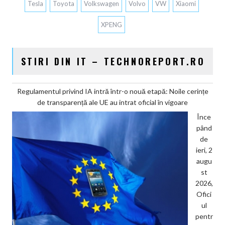
Tesla
Toyota
Volkswagen
Volvo
VW
Xiaomi
XPENG
STIRI DIN IT – TECHNOREPORT.RO
Regulamentul privind IA intră într-o nouă etapă: Noile cerințe
de transparență ale UE au intrat oficial în vigoare
Înce
pând
de
ieri, 2
augu
st
2026,
Ofici
ul
pentr