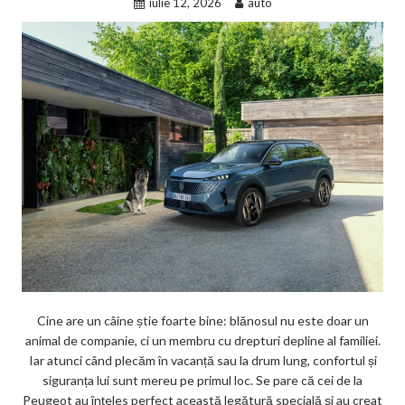
iulie 12, 2026
auto
Cine are un câine știe foarte bine: blănosul nu este doar un
animal de companie, ci un membru cu drepturi depline al familiei.
Iar atunci când plecăm în vacanță sau la drum lung, confortul și
siguranța lui sunt mereu pe primul loc. Se pare că cei de la
Peugeot au înțeles perfect această legătură specială și au creat