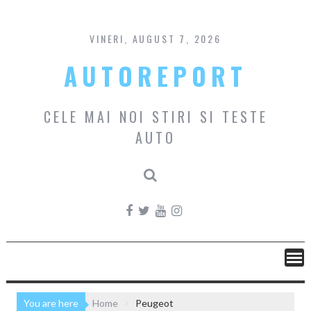
Skip
to
content
VINERI, AUGUST 7, 2026
AUTOREPORT
CELE MAI NOI STIRI SI TESTE
AUTO
You are here
Home
Peugeot