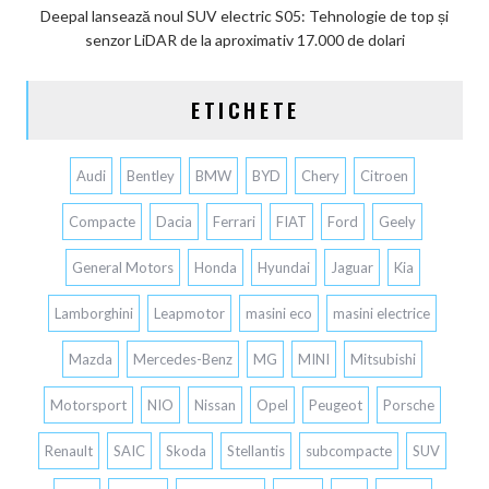
Deepal lansează noul SUV electric S05: Tehnologie de top și
senzor LiDAR de la aproximativ 17.000 de dolari
ETICHETE
Audi
Bentley
BMW
BYD
Chery
Citroen
Compacte
Dacia
Ferrari
FIAT
Ford
Geely
General Motors
Honda
Hyundai
Jaguar
Kia
Lamborghini
Leapmotor
masini eco
masini electrice
Mazda
Mercedes-Benz
MG
MINI
Mitsubishi
Motorsport
NIO
Nissan
Opel
Peugeot
Porsche
Renault
SAIC
Skoda
Stellantis
subcompacte
SUV