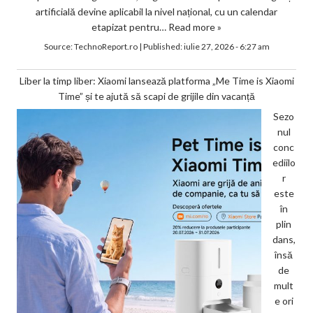
artificială devine aplicabil la nivel național, cu un calendar
etapizat pentru…
Read more »
Source:
TechnoReport.ro
|
Published:
iulie 27, 2026 - 6:27 am
Liber la timp liber: Xiaomi lansează platforma „Me Time is Xiaomi
Time” și te ajută să scapi de grijile din vacanță
Sezo
nul
conc
ediilo
r
este
în
plin
dans,
însă
de
mult
e ori