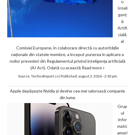
u
Inteli
genț
ă
Artifi
cială
al
Comisiei Europene, în colaborare directă cu autoritățile
naționale din statele membre, a început punerea în aplicare a
noilor prevederi din Regulamentul privind inteligența artificială
(AI Act). Odată cu această
Read more »
Source:
TechnoReport.ro
|
Published:
august 3, 2026 - 2:43 pm
Apple depășește Nvidia și devine cea mai valoroasă companie
din lume
Grup
ul
infor
matic
ameri