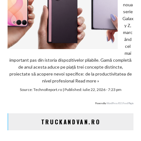
noua
serie
Galax
y Z,
marc
ând
cel
mai
important pas din istoria dispozitivelor pliabile. Gamă completă
de anul acesta aduce pe piață trei concepte distincte,
proiectate să acopere nevoi specifice: de la productivitatea de
nivel profesional
Read more »
Source:
TechnoReport.ro
|
Published:
iulie 22, 2026 - 7:23 pm
Powered by
WordPress RSS Feed Plugin
TRUCKANDVAN.RO