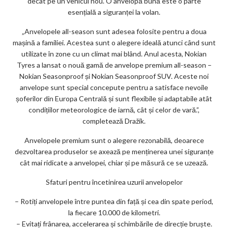
decât pe un vehicul nou. O anvelopă bună este o parte
esențială a siguranței la volan.
„Anvelopele all-season sunt adesea folosite pentru a doua
mașină a familiei. Acestea sunt o alegere ideală atunci când sunt
utilizate în zone cu un climat mai blând. Anul acesta, Nokian
Tyres a lansat o nouă gamă de anvelope premium all-season –
Nokian Seasonproof și Nokian Seasonproof SUV. Aceste noi
anvelope sunt special concepute pentru a satisface nevoile
șoferilor din Europa Centrală și sunt flexibile și adaptabile atât
condițiilor meteorologice de iarnă, cât și celor de vară.”,
completează Dražík.
Anvelopele premium sunt o alegere rezonabilă, deoarece
dezvoltarea produselor se axează pe menținerea unei siguranțe
cât mai ridicate a anvelopei, chiar și pe măsură ce se uzează.
Sfaturi pentru încetinirea uzurii anvelopelor
– Rotiți anvelopele între puntea din față și cea din spate period,
la fiecare 10.000 de kilometri.
– Evitați frânarea, accelerarea și schimbările de direcție bruște.