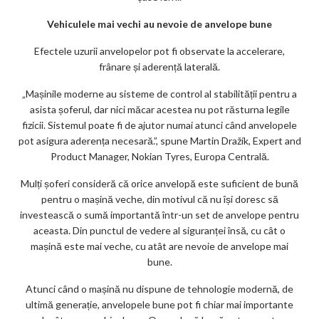
Vehiculele mai vechi au nevoie de anvelope bune
Efectele uzurii anvelopelor pot fi observate la accelerare,
frânare și aderență laterală.
„Mașinile moderne au sisteme de control al stabilității pentru a
asista șoferul, dar nici măcar acestea nu pot răsturna legile
fizicii. Sistemul poate fi de ajutor numai atunci când anvelopele
pot asigura aderența necesară.”, spune Martin Dražík, Expert and
Product Manager, Nokian Tyres, Europa Centrală.
Mulți șoferi consideră că orice anvelopă este suficient de bună
pentru o mașină veche, din motivul că nu își doresc să
investească o sumă importantă într-un set de anvelope pentru
aceasta. Din punctul de vedere al siguranței însă, cu cât o
mașină este mai veche, cu atât are nevoie de anvelope mai
bune.
Atunci când o mașină nu dispune de tehnologie modernă, de
ultimă generație, anvelopele bune pot fi chiar mai importante