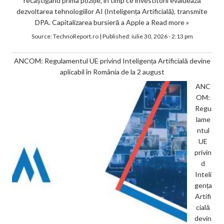
recâștigând prima poziție, în timp ce investitorii evaluează
dezvoltarea tehnologiilor AI (Inteligența Artificială), transmite
DPA. Capitalizarea bursieră a Apple a
Read more »
Source:
TechnoReport.ro
|
Published:
iulie 30, 2026 - 2:13 pm
ANCOM: Regulamentul UE privind Inteligența Artificială devine
aplicabil în România de la 2 august
ANC
OM:
Regu
lame
ntul
UE
privin
d
Inteli
gența
Artifi
cială
devin