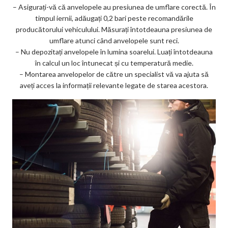
– Asigurați-vă că anvelopele au presiunea de umflare corectă. În
timpul iernii, adăugați 0,2 bari peste recomandările
producătorului vehiculului. Măsurați întotdeauna presiunea de
umflare atunci când anvelopele sunt reci.
– Nu depozitați anvelopele în lumina soarelui. Luați întotdeauna
în calcul un loc întunecat și cu temperatură medie.
– Montarea anvelopelor de către un specialist vă va ajuta să
aveți acces la informații relevante legate de starea acestora.