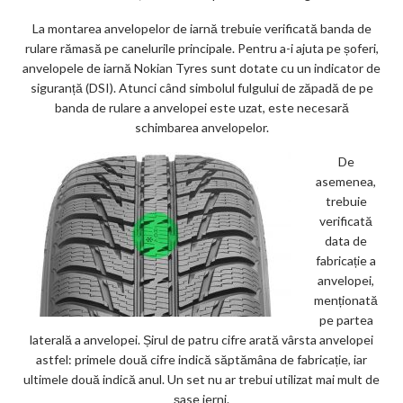
La montarea anvelopelor de iarnă trebuie verificată banda de
rulare rămasă pe canelurile principale. Pentru a-i ajuta pe șoferi,
anvelopele de iarnă Nokian Tyres sunt dotate cu un indicator de
siguranță (DSI). Atunci când simbolul fulgului de zăpadă de pe
banda de rulare a anvelopei este uzat, este necesară
schimbarea anvelopelor.
De
asemenea,
trebuie
verificată
data de
fabricație a
anvelopei,
menționată
pe partea
laterală a anvelopei. Șirul de patru cifre arată vârsta anvelopei
astfel: primele două cifre indică săptămâna de fabricație, iar
ultimele două indică anul. Un set nu ar trebui utilizat mai mult de
șase ierni.