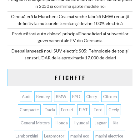
în 2030 și confirmă șapte modele noi
O nouă eră la Munchen: Cea mai veche fabrică BMW renunță
definitiv la motoarele termice și devine 100% electrică
Producătorii auto chinezi, principalii beneficiari ai subvenților
guvernamentale EV din Germania
Deepal lansează noul SUV electric S05: Tehnologie de top și
senzor LiDAR de la aproximativ 17.000 de dolari
ETICHETE
Audi
Bentley
BMW
BYD
Chery
Citroen
Compacte
Dacia
Ferrari
FIAT
Ford
Geely
General Motors
Honda
Hyundai
Jaguar
Kia
Lamborghini
Leapmotor
masini eco
masini electrice