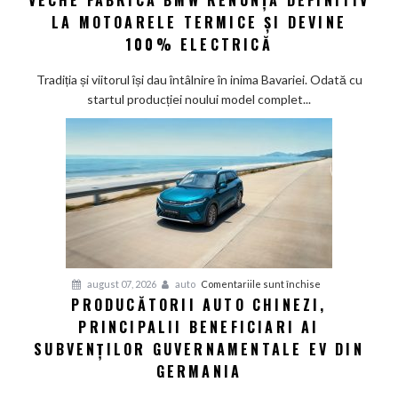
VECHE FABRICĂ BMW RENUNȚĂ DEFINITIV
eră
LA MOTOARELE TERMICE ȘI DEVINE
la
100% ELECTRICĂ
Munchen:
Cea
Tradiția și viitorul își dau întâlnire în inima Bavariei. Odată cu
mai
startul producției noului model complet...
veche
fabrică
BMW
renunță
definitiv
la
motoarele
termice
și
pentru
august 07, 2026
auto
Comentariile sunt închise
devine
PRODUCĂTORII AUTO CHINEZI,
Producătorii
100%
PRINCIPALII BENEFICIARI AI
auto
electrică
chinezi,
SUBVENȚILOR GUVERNAMENTALE EV DIN
principalii
GERMANIA
beneficiari