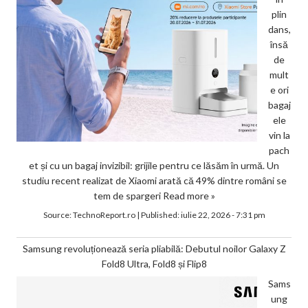
plin
dans,
însă
de
mult
e ori
bagaj
ele
vin la
pach
et și cu un bagaj invizibil: grijile pentru ce lăsăm în urmă. Un
studiu recent realizat de Xiaomi arată că 49% dintre români se
tem de spargeri
Read more »
Source:
TechnoReport.ro
|
Published:
iulie 22, 2026 - 7:31 pm
Samsung revoluționează seria pliabilă: Debutul noilor Galaxy Z
Fold8 Ultra, Fold8 și Flip8
Sams
ung