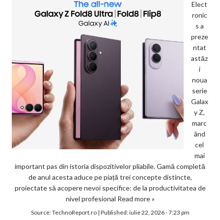
Elect
ronic
s a
preze
ntat
astăz
i
noua
serie
Galax
y Z,
marc
ând
cel
mai
important pas din istoria dispozitivelor pliabile. Gamă completă
de anul acesta aduce pe piață trei concepte distincte,
proiectate să acopere nevoi specifice: de la productivitatea de
nivel profesional
Read more »
Source:
TechnoReport.ro
|
Published:
iulie 22, 2026 - 7:23 pm