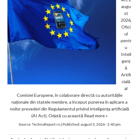
augu
st
2026,
Ofici
ul
pentr
u
Inteli
genț
ă
Artifi
cială
al
Comisiei Europene, în colaborare directă cu autoritățile
naționale din statele membre, a început punerea în aplicare a
noilor prevederi din Regulamentul privind inteligența artificială
(AI Act). Odată cu această
Read more »
Source:
TechnoReport.ro
|
Published:
august 3, 2026 - 2:43 pm