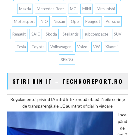
Mazda
Mercedes-Benz
MG
MINI
Mitsubishi
Motorsport
NIO
Nissan
Opel
Peugeot
Porsche
Renault
SAIC
Skoda
Stellantis
subcompacte
SUV
Tesla
Toyota
Volkswagen
Volvo
VW
Xiaomi
XPENG
STIRI DIN IT – TECHNOREPORT.RO
Regulamentul privind IA intră într-o nouă etapă: Noile cerințe
de transparență ale UE au intrat oficial în vigoare
Înce
pând
de
ieri, 2