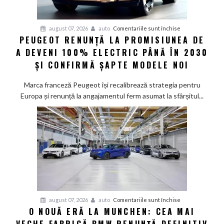
pentru
august 07, 2026
auto
Comentariile sunt închise
PEUGEOT RENUNȚĂ LA PROMISIUNEA DE
Peugeot
A DEVENI 100% ELECTRIC PÂNĂ ÎN 2030
renunță
la
ȘI CONFIRMĂ ȘAPTE MODELE NOI
promisiunea
de
Marca franceză Peugeot își recalibrează strategia pentru
a
Europa și renunță la angajamentul ferm asumat la sfârșitul...
deveni
100%
electric
până
în
2030
și
confirmă
șapte
pentru
august 07, 2026
auto
Comentariile sunt închise
modele
O NOUĂ ERĂ LA MUNCHEN: CEA MAI
O
noi
nouă