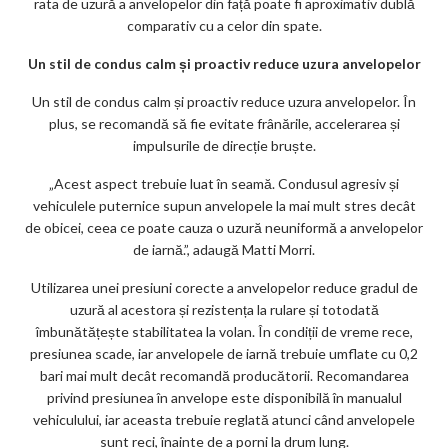
rata de uzură a anvelopelor din față poate fi aproximativ dublă
comparativ cu a celor din spate.
Un stil de condus calm și proactiv reduce uzura anvelopelor
Un stil de condus calm și proactiv reduce uzura anvelopelor. În
plus, se recomandă să fie evitate frânările, accelerarea și
impulsurile de direcție bruște.
„Acest aspect trebuie luat în seamă. Condusul agresiv și
vehiculele puternice supun anvelopele la mai mult stres decât
de obicei, ceea ce poate cauza o uzură neuniformă a anvelopelor
de iarnă.”, adaugă Matti Morri.
Utilizarea unei presiuni corecte a anvelopelor reduce gradul de
uzură al acestora și rezistența la rulare și totodată
îmbunătățește stabilitatea la volan. În condiții de vreme rece,
presiunea scade, iar anvelopele de iarnă trebuie umflate cu 0,2
bari mai mult decât recomandă producătorii. Recomandarea
privind presiunea în anvelope este disponibilă în manualul
vehiculului, iar aceasta trebuie reglată atunci când anvelopele
sunt reci, înainte de a porni la drum lung.