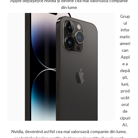
Apple depășește Nvidia și devine cea mai valoroasă companie
din lume
Grup
ul
infor
matic
ameri
can
Appl
e a
depă
șit,
luni,
prod
ucăt
orul
de
cipuri
AI,
Nvidia, devenind astfel cea mai valoroasă companie din lume,