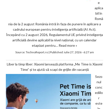
e
aplica
bil în
Româ
nia de la 2 august România intră în faza de punere în aplicare a
cadrului european pentru inteligența artificială (AI Act).
Începând cu 2 august 2026, Regulamentul UE privind inteligența
artificială devine aplicabil la nivel național, cu un calendar
etapizat pentru…
Read more »
Source:
TechnoReport.ro
|
Published:
iulie 27, 2026 - 6:27 am
Liber la timp liber: Xiaomi lansează platforma „Me Time is Xiaomi
Time” și te ajută să scapi de grijile din vacanță
Sezo
nul
conc
ediilo
r
este
în