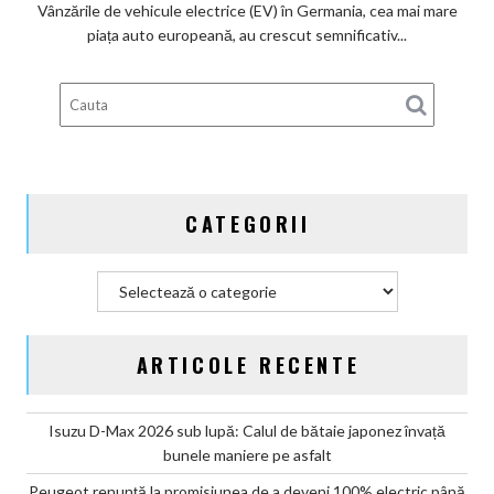
ai
Vânzările de vehicule electrice (EV) în Germania, cea mai mare
subvenților
piața auto europeană, au crescut semnificativ...
guvernamentale
EV
din
Germania
CATEGORII
Categorii
ARTICOLE RECENTE
Isuzu D-Max 2026 sub lupă: Calul de bătaie japonez învață
bunele maniere pe asfalt
Peugeot renunță la promisiunea de a deveni 100% electric până