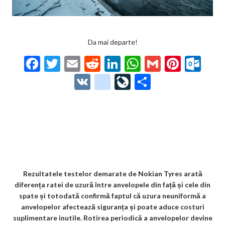
Da mai departe!
F
T
E
R
Li
W
G
Pi
O
ac
w
m
e
n
h
m
nt
ut
V
g
Li
P
e
itt
ai
d
ke
at
ai
er
lo
K
o
ve
ar
b
er
l
di
dI
s
l
es
o
o
Jo
ta
o
t
n
A
t
k.
gl
ur
je
o
p
co
e_
n
az
k
p
m
b
al
ă
o
Rezultatele testelor demarate de Nokian Tyres arată
diferența ratei de uzură între anvelopele din față și cele din
o
spate și totodată confirmă faptul că uzura neuniformă a
k
anvelopelor afectează siguranța și poate aduce costuri
suplimentare inutile. Rotirea periodică a anvelopelor devine