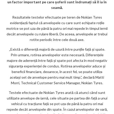
m
un factor important pe care șoferii sunt îndrumați să îl ia în
ar
seamă.
ks
Rezultatele testelor efectuate pe teren de Nokian Tyres
evidențiază faptul că anvelopele cu care sunt echipate roțile
motrice se pot uza de până la patru ori mai repede în timpul iernii
decât anvelopele cu rulare liberă. De aceea, anvelopele ar trebui
rotite periodic între cele două axe.
„Există o diferență majoră de uzură între punțile față și spate.
Prin urmare, rotirea anvelopelor este necesară. Diferențele
majore de aderență între față și spate pot afecta în mod negativ
siguranța experienței de condus. Rotirea anvelopelor aduce și
beneficii financiare, deoarece, în acest fel, se poate utiliza
același set de anvelope pentru mai mult timp.”, declară Matti
Morri, Technical Customer Service Manager, Nokian Tyres.
Testele efectuate de Nokian Tyres arată că atunci când sunt
utilizate anvelope de iarnă, cele situate pe partea din față a unui
vehicul cu tracțiune față se pot uza de până la patru ori mai
repede decât anvelopele din spate. În cazul anvelopelor de vară,