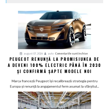
pentru
august 07, 2026
auto
Comentariile sunt închise
PEUGEOT RENUNȚĂ LA PROMISIUNEA DE
Peugeot
A DEVENI 100% ELECTRIC PÂNĂ ÎN 2030
renunță
la
ȘI CONFIRMĂ ȘAPTE MODELE NOI
promisiunea
de
Marca franceză Peugeot își recalibrează strategia pentru
a
Europa și renunță la angajamentul ferm asumat la sfârșitul...
deveni
100%
electric
până