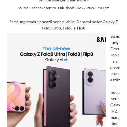
Source:
TechnoReport.ro
|
Published:
iulie 22, 2026 - 7:31 pm
Samsung revoluționează seria pliabilă: Debutul noilor Galaxy Z
Fold8 Ultra, Fold8 și Flip8
Sams
ung
Elect
ronic
s a
preze
ntat
astăz
i
noua
serie
Galax
y Z,
marc
ând