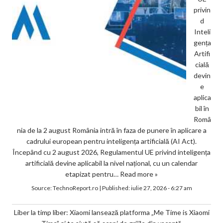
privin
d
Inteli
gența
Artifi
cială
devin
e
aplica
bil în
Româ
nia de la 2 august România intră în faza de punere în aplicare a
cadrului european pentru inteligența artificială (AI Act).
Începând cu 2 august 2026, Regulamentul UE privind inteligența
artificială devine aplicabil la nivel național, cu un calendar
etapizat pentru…
Read more »
Source:
TechnoReport.ro
|
Published:
iulie 27, 2026 - 6:27 am
Liber la timp liber: Xiaomi lansează platforma „Me Time is Xiaomi