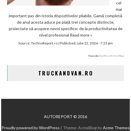
cel
mai
important pas din istoria dispozitivelor pliabile. Gamă completă
de anul acesta aduce pe piață trei concepte distincte,
proiectate să acopere nevoi specifice: de la productivitatea de
nivel profesional
Read more »
Source:
TechnoReport.ro
|
Published:
iulie 22, 2026 - 7:23 pm
Powered by
WordPress RSS Feed Plugin
TRUCKANDVAN.RO
AUTOREPORT © 2016
Proudly powered by WordPress
|
Theme: AcmeBlog by
Acme Themes