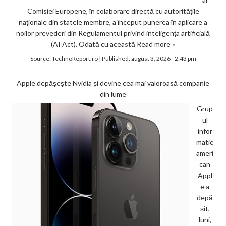
Comisiei Europene, în colaborare directă cu autoritățile
naționale din statele membre, a început punerea în aplicare a
noilor prevederi din Regulamentul privind inteligența artificială
(AI Act). Odată cu această
Read more »
Source:
TechnoReport.ro
|
Published:
august 3, 2026 - 2:43 pm
Apple depășește Nvidia și devine cea mai valoroasă companie
din lume
Grup
ul
infor
matic
ameri
can
Appl
e a
depă
șit,
luni,