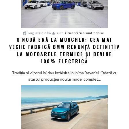
în
2030
și
confirmă
șapte
pentru
august 07, 2026
auto
Comentariile sunt închise
modele
O NOUĂ ERĂ LA MUNCHEN: CEA MAI
O
noi
VECHE FABRICĂ BMW RENUNȚĂ DEFINITIV
nouă
eră
LA MOTOARELE TERMICE ȘI DEVINE
la
100% ELECTRICĂ
Munchen:
Cea
Tradiția și viitorul își dau întâlnire în inima Bavariei. Odată cu
mai
startul producției noului model complet...
veche
fabrică
BMW
renunță
definitiv
la
motoarele
termice