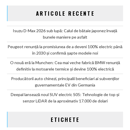
ARTICOLE RECENTE
Isuzu D-Max 2026 sub lupă: Calul de bătaie japonez învață
bunele maniere pe asfalt
Peugeot renunță la promisiunea de a deveni 100% electric până
în 2030 și confirmă șapte modele noi
O nouă eră la Munchen: Cea mai veche fabrică BMW renunță
definitiv la motoarele termice și devine 100% electrică
Producătorii auto chinezi, principalii beneficiari ai subvenților
guvernamentale EV din Germania
Deepal lansează noul SUV electric S05: Tehnologie de top și
senzor LiDAR de la aproximativ 17.000 de dolari
ETICHETE