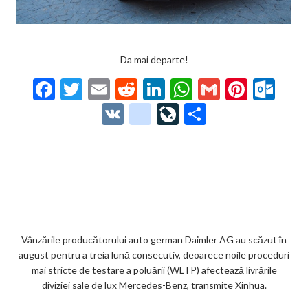
Da mai departe!
F
T
E
R
Li
W
G
Pi
O
ac
w
m
e
n
h
m
nt
ut
V
g
Li
P
e
itt
ai
d
ke
at
ai
er
lo
K
o
ve
ar
b
er
l
di
dI
s
l
es
o
o
Jo
ta
o
t
n
A
t
k.
gl
ur
je
o
p
co
e_
n
az
k
p
m
b
al
ă
o
Vânzările producătorului auto german Daimler AG au scăzut în
august pentru a treia lună consecutiv, deoarece noile proceduri
o
mai stricte de testare a poluării (WLTP) afectează livrările
k
diviziei sale de lux Mercedes-Benz, transmite Xinhua.