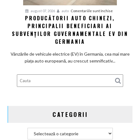
și
pentru
august 07, 2026
auto
Comentariile sunt închise
devine
PRODUCĂTORII AUTO CHINEZI,
Producătorii
100%
PRINCIPALII BENEFICIARI AI
auto
electrică
chinezi,
SUBVENȚILOR GUVERNAMENTALE EV DIN
principalii
GERMANIA
beneficiari
ai
Vânzările de vehicule electrice (EV) în Germania, cea mai mare
subvenților
piața auto europeană, au crescut semnificativ...
guvernamentale
EV
din
Germania
CATEGORII
Categorii