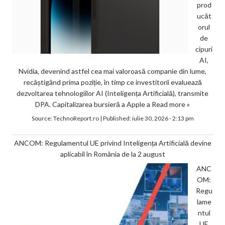
prod
ucăt
orul
de
cipuri
AI,
Nvidia, devenind astfel cea mai valoroasă companie din lume,
recâștigând prima poziție, în timp ce investitorii evaluează
dezvoltarea tehnologiilor AI (Inteligența Artificială), transmite
DPA. Capitalizarea bursieră a Apple a
Read more »
Source:
TechnoReport.ro
|
Published:
iulie 30, 2026 - 2:13 pm
ANCOM: Regulamentul UE privind Inteligența Artificială devine
aplicabil în România de la 2 august
ANC
OM:
Regu
lame
ntul
UE