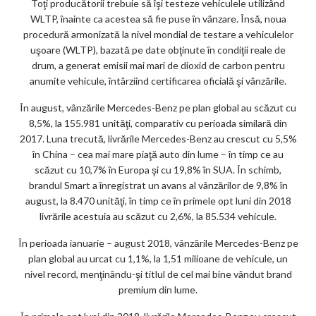
m
Toţi producătorii trebuie să îşi testeze vehiculele utilizând
WLTP, înainte ca acestea să fie puse în vânzare. Însă, noua
ar
procedură armonizată la nivel mondial de testare a vehiculelor
ks
uşoare (WLTP), bazată pe date obţinute în condiţii reale de
drum, a generat emisii mai mari de dioxid de carbon pentru
anumite vehicule, întârziind certificarea oficială şi vânzările.
În august, vânzările Mercedes-Benz pe plan global au scăzut cu
8,5%, la 155.981 unităţi, comparativ cu perioada similară din
2017. Luna trecută, livrările Mercedes-Benz au crescut cu 5,5%
în China – cea mai mare piaţă auto din lume – în timp ce au
scăzut cu 10,7% în Europa şi cu 19,8% în SUA. În schimb,
brandul Smart a înregistrat un avans al vânzărilor de 9,8% în
august, la 8.470 unităţi, în timp ce în primele opt luni din 2018
livrările acestuia au scăzut cu 2,6%, la 85.534 vehicule.
În perioada ianuarie – august 2018, vânzările Mercedes-Benz pe
plan global au urcat cu 1,1%, la 1,51 milioane de vehicule, un
nivel record, menţinându-şi titlul de cel mai bine vândut brand
premium din lume.