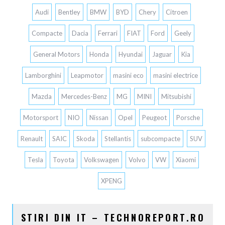
Audi
Bentley
BMW
BYD
Chery
Citroen
Compacte
Dacia
Ferrari
FIAT
Ford
Geely
General Motors
Honda
Hyundai
Jaguar
Kia
Lamborghini
Leapmotor
masini eco
masini electrice
Mazda
Mercedes-Benz
MG
MINI
Mitsubishi
Motorsport
NIO
Nissan
Opel
Peugeot
Porsche
Renault
SAIC
Skoda
Stellantis
subcompacte
SUV
Tesla
Toyota
Volkswagen
Volvo
VW
Xiaomi
XPENG
STIRI DIN IT – TECHNOREPORT.RO