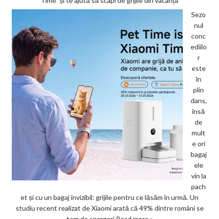
Time” și te ajută să scapi de grijile din vacanță
Sezo
nul
conc
ediilo
r
este
în
plin
dans,
însă
de
mult
e ori
bagaj
ele
vin la
pach
et și cu un bagaj invizibil: grijile pentru ce lăsăm în urmă. Un
studiu recent realizat de Xiaomi arată că 49% dintre români se
tem de spargeri
Read more »