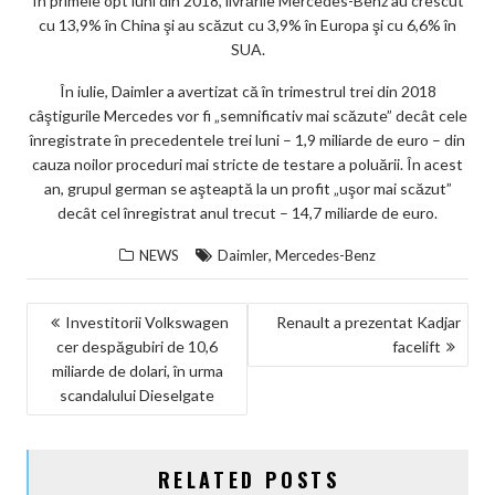
În primele opt luni din 2018, livrările Mercedes-Benz au crescut
cu 13,9% în China şi au scăzut cu 3,9% în Europa şi cu 6,6% în
SUA.
În iulie, Daimler a avertizat că în trimestrul trei din 2018
câştigurile Mercedes vor fi „semnificativ mai scăzute” decât cele
înregistrate în precedentele trei luni – 1,9 miliarde de euro – din
cauza noilor proceduri mai stricte de testare a poluării. În acest
an, grupul german se aşteaptă la un profit „uşor mai scăzut”
decât cel înregistrat anul trecut – 14,7 miliarde de euro.
,
NEWS
Daimler
Mercedes-Benz
NAVIGARE
Investitorii Volkswagen
Renault a prezentat Kadjar
cer despăgubiri de 10,6
facelift
ÎN
miliarde de dolari, în urma
ARTICOLE
scandalului Dieselgate
RELATED POSTS