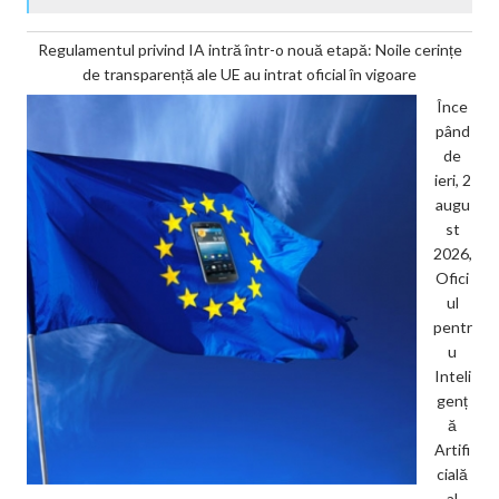
Regulamentul privind IA intră într-o nouă etapă: Noile cerințe
de transparență ale UE au intrat oficial în vigoare
Înce
pând
de
ieri, 2
augu
st
2026,
Ofici
ul
pentr
u
Inteli
genț
ă
Artifi
cială
al