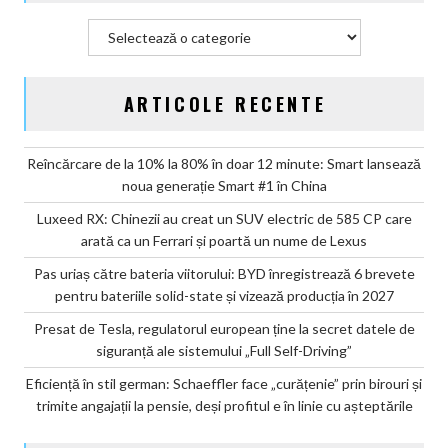
în
Categorii
2027
ARTICOLE RECENTE
Reîncărcare de la 10% la 80% în doar 12 minute: Smart lansează
noua generație Smart #1 în China
Luxeed RX: Chinezii au creat un SUV electric de 585 CP care
arată ca un Ferrari și poartă un nume de Lexus
Pas uriaș către bateria viitorului: BYD înregistrează 6 brevete
pentru bateriile solid-state și vizează producția în 2027
Presat de Tesla, regulatorul european ține la secret datele de
siguranță ale sistemului „Full Self-Driving”
Eficiență în stil german: Schaeffler face „curățenie” prin birouri și
trimite angajații la pensie, deși profitul e în linie cu așteptările