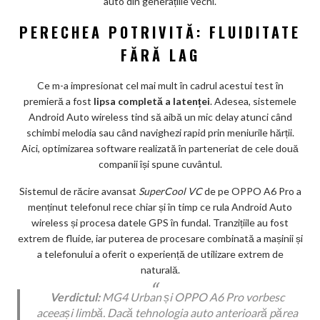
auto din generațiile vechi.
PERECHEA POTRIVITĂ: FLUIDITATE
FĂRĂ LAG
Ce m-a impresionat cel mai mult în cadrul acestui test în
premieră a fost
lipsa completă a latenței
. Adesea, sistemele
Android Auto wireless tind să aibă un mic delay atunci când
schimbi melodia sau când navighezi rapid prin meniurile hărții.
Aici, optimizarea software realizată în parteneriat de cele două
companii își spune cuvântul.
Sistemul de răcire avansat
SuperCool VC
de pe OPPO A6 Pro a
menținut telefonul rece chiar și în timp ce rula Android Auto
wireless și procesa datele GPS în fundal. Tranzițiile au fost
extrem de fluide, iar puterea de procesare combinată a mașinii și
a telefonului a oferit o experiență de utilizare extrem de
naturală.
Verdictul:
MG4 Urban și OPPO A6 Pro vorbesc
aceeași limbă. Dacă tehnologia auto anterioară părea