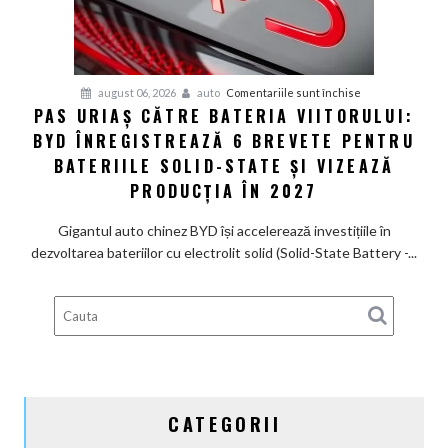
care
arată
ca
un
Ferrari
pentru
august 06, 2026
auto
Comentariile sunt închise
PAS URIAȘ CĂTRE BATERIA VIITORULUI:
și
Pas
poartă
BYD ÎNREGISTREAZĂ 6 BREVETE PENTRU
uriaș
un
către
BATERIILE SOLID-STATE ȘI VIZEAZĂ
nume
bateria
PRODUCȚIA ÎN 2027
de
viitorului:
Lexus
BYD
Gigantul auto chinez BYD își accelerează investițiile în
înregistrează
dezvoltarea bateriilor cu electrolit solid (Solid-State Battery -...
6
brevete
pentru
bateriile
solid-
state
și
CATEGORII
vizează
producția