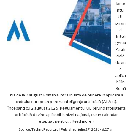
lame
ntul
UE
privin
d
Inteli
gența
Artifi
cială
devin
e
aplica
bil în
Româ
nia de la 2 august România intră în faza de punere în aplicare a
cadrului european pentru inteligența artificială (AI Act).
Începând cu 2 august 2026, Regulamentul UE privind inteligența
artificială devine aplicabil la nivel național, cu un calendar
etapizat pentru…
Read more »
Source:
TechnoReport.ro
|
Published:
iulie 27, 2026 - 6:27 am