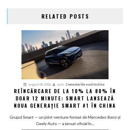
RELATED POSTS
pentru
august 06, 2026
auto
Comentariile sunt închise
REÎNCĂRCARE DE LA 10% LA 80% ÎN
Reîncărcare
DOAR 12 MINUTE: SMART LANSEAZĂ
de
la
NOUA GENERAȚIE SMART #1 ÎN CHINA
10%
la
Grupul Smart — un joint-venture format de Mercedes-Benz și
80%
Geely Auto — a lansat oficial în...
în