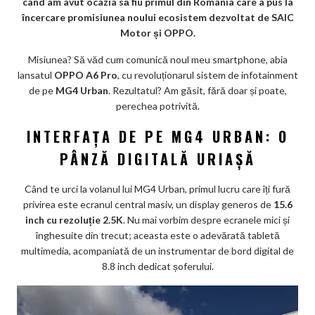
când am avut ocazia să fiu primul din România care a pus la
k
încercare promisiunea noului ecosistem dezvoltat de SAIC
Motor și OPPO.
m
Misiunea? Să văd cum comunică noul meu smartphone, abia
ar
lansatul
OPPO A6 Pro
, cu revoluționarul sistem de infotainment
ks
de pe
MG4 Urban
. Rezultatul? Am găsit, fără doar și poate,
perechea potrivită.
INTERFAȚA DE PE MG4 URBAN: O
PÂNZĂ DIGITALĂ URIAȘĂ
Când te urci la volanul lui MG4 Urban, primul lucru care îți fură
privirea este ecranul central masiv, un display generos de
15.6
inch cu rezoluție 2.5K
. Nu mai vorbim despre ecranele mici și
înghesuite din trecut; aceasta este o adevărată tabletă
multimedia, acompaniată de un instrumentar de bord digital de
8.8 inch dedicat șoferului.