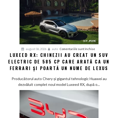
doar
12
minute:
Smart
lansează
noua
generație
Smart
pentru
august 06, 2026
auto
Comentariile sunt închise
#1
LUXEED RX: CHINEZII AU CREAT UN SUV
Luxeed
în
ELECTRIC DE 585 CP CARE ARATĂ CA UN
RX:
China
Chinezii
FERRARI ȘI POARTĂ UN NUME DE LEXUS
au
creat
Producătorul auto Chery și gigantul tehnologic Huawei au
un
dezvăluit complet noul model Luxeed RX, după o...
SUV
electric
de
585
CP