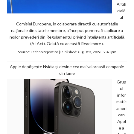
Artifi
cială
al
Comisiei Europene, în colaborare directă cu autoritățile
naționale din statele membre, a început punerea în aplicare a
noilor prevederi din Regulamentul privind inteligența artificială
(AI Act). Odată cu această
Read more »
Source:
TechnoReport.ro
|
Published:
august 3, 2026 - 2:43 pm
Apple depășește Nvidia și devine cea mai valoroasă companie
din lume
Grup
ul
infor
matic
ameri
can
Appl
e a