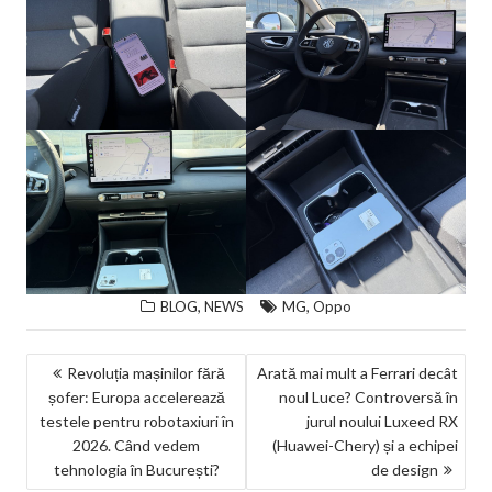
,
,
BLOG
NEWS
MG
Oppo
NAVIGARE
Revoluția mașinilor fără
Arată mai mult a Ferrari decât
șofer: Europa accelerează
noul Luce? Controversă în
ÎN
testele pentru robotaxiuri în
jurul noului Luxeed RX
ARTICOLE
2026. Când vedem
(Huawei-Chery) și a echipei
tehnologia în București?
de design