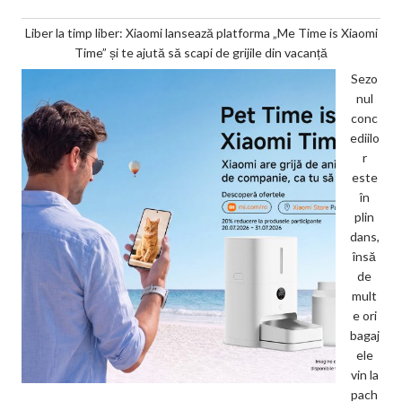
Liber la timp liber: Xiaomi lansează platforma „Me Time is Xiaomi
Time” și te ajută să scapi de grijile din vacanță
Sezo
nul
conc
ediilo
r
este
în
plin
dans,
însă
de
mult
e ori
bagaj
ele
vin la
pach