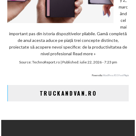
y Z,
marc
ând
cel
mai
important pas din istoria dispozitivelor pliabile. Gamă completă
de anul acesta aduce pe piață trei concepte distincte,
proiectate să acopere nevoi specifice: de la productivitatea de
nivel profesional
Read more »
Source:
TechnoReport.ro
|
Published:
iulie 22, 2026 - 7:23 pm
Powered by
WordPress RSS Feed Plugin
TRUCKANDVAN.RO