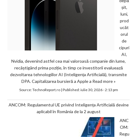
depă
șit,
luni,
prod
ucăt
orul
de
cipuri
AI,
Nvidia, devenind astfel cea mai valoroasă companie din lume,
recâștigând prima poziție, în timp ce investitorii evaluează
dezvoltarea tehnologiilor AI (Inteligența Artificială), transmite
DPA. Capitalizarea bursieră a Apple a
Read more »
Source:
TechnoReport.ro
|
Published:
iulie 30, 2026 - 2:13 pm
ANCOM: Regulamentul UE privind Inteligența Artificială devine
aplicabil în România de la 2 august
ANC
OM:
Regu