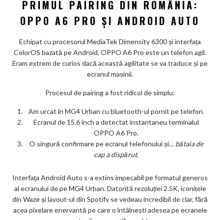
PRIMUL PAIRING DIN ROMÂNIA:
OPPO A6 PRO ȘI ANDROID AUTO
Echipat cu procesorul MediaTek Dimensity 6300 și interfața
ColorOS bazată pe Android, OPPO A6 Pro este un telefon agil.
Eram extrem de curios dacă această agilitate se va traduce și pe
ecranul mașinii.
Procesul de pairing a fost ridicol de simplu:
Am urcat în MG4 Urban cu bluetooth-ul pornit pe telefon.
Ecranul de 15.6 inch a detectat instantaneu terminalul
OPPO A6 Pro.
O singură confirmare pe ecranul telefonului și…
bătaia de
cap a dispărut
.
Interfața Android Auto s-a extins impecabil pe formatul generos
al ecranului de pe MG4 Urban. Datorită rezoluției 2.5K, iconițele
din Waze și layout-ul din Spotify se vedeau incredibil de clar, fără
acea pixelare enervantă pe care o întâlnești adesea pe ecranele