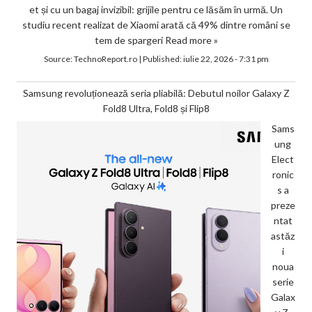
et și cu un bagaj invizibil: grijile pentru ce lăsăm în urmă. Un
studiu recent realizat de Xiaomi arată că 49% dintre români se
tem de spargeri
Read more »
Source:
TechnoReport.ro
|
Published:
iulie 22, 2026 - 7:31 pm
Samsung revoluționează seria pliabilă: Debutul noilor Galaxy Z
Fold8 Ultra, Fold8 și Flip8
Sams
ung
Elect
ronic
s a
preze
ntat
astăz
i
noua
serie
Galax