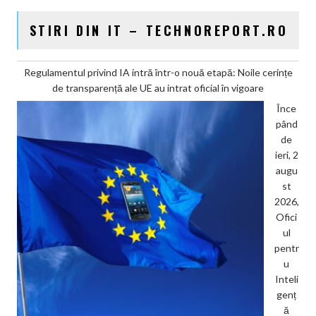
STIRI DIN IT – TECHNOREPORT.RO
Regulamentul privind IA intră într-o nouă etapă: Noile cerințe
de transparență ale UE au intrat oficial în vigoare
Înce
pând
de
ieri, 2
augu
st
2026,
Ofici
ul
pentr
u
Inteli
genț
ă