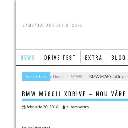
Skip
to
content
SÂMBĂTĂ, AUGUST 8, 2026
NEWS
DRIVE TEST
EXTRA
BLOG
You are here
Home
NEWS
BMW M760Li xDrive –
BMW M760LI XDRIVE – NOU VÂRF
februarie 20, 2016
autoreportro
Da mai departe!