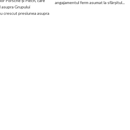
ilor Porsche și Piëch, care
angajamentul ferm asumat la sfârșitul...
Volkswagen
până
l asupra Grupului
cer
în
u crescut presiunea asupra
măsuri
2030
rapide
și
de
confirmă
restructurare
șapte
modele
noi