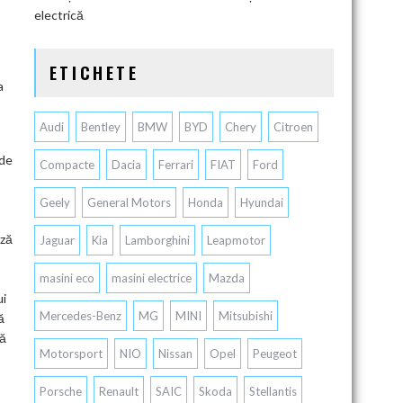
electrică
ETICHETE
a
Audi
Bentley
BMW
BYD
Chery
Citroen
 de
Compacte
Dacia
Ferrari
FIAT
Ford
Geely
General Motors
Honda
Hyundai
ază
Jaguar
Kia
Lamborghini
Leapmotor
masini eco
masini electrice
Mazda
ui
Mercedes-Benz
MG
MINI
Mitsubishi
ă
ză
Motorsport
NIO
Nissan
Opel
Peugeot
Porsche
Renault
SAIC
Skoda
Stellantis