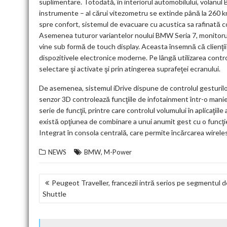
suplimentare. Totodată, în interiorul automobilului, volanul 
instrumente – al cărui vitezometru se extinde până la 260 
spre confort, sistemul de evacuare cu acustica sa rafinată c
Asemenea tuturor variantelor noului BMW Seria 7, monitoru
vine sub formă de touch display. Aceasta însemnă că clienţii v
dispozitivele electronice moderne. Pe lângă utilizarea control
selectare şi activate şi prin atingerea suprafeţei ecranului.
De asemenea, sistemul iDrive dispune de controlul gesturilo
senzor 3D controlează funcţiile de infotainment într-o manieră
serie de funcţii, printre care controlul volumului în aplicaţi
există opţiunea de combinare a unui anumit gest cu o funcţie
Integrat în consola centrală, care permite încărcarea wireles
,
NEWS
BMW
M-Power
NAVIGARE
Peugeot Traveller, francezii intră serios pe segmentul d
Shuttle
ÎN
ARTICOLE