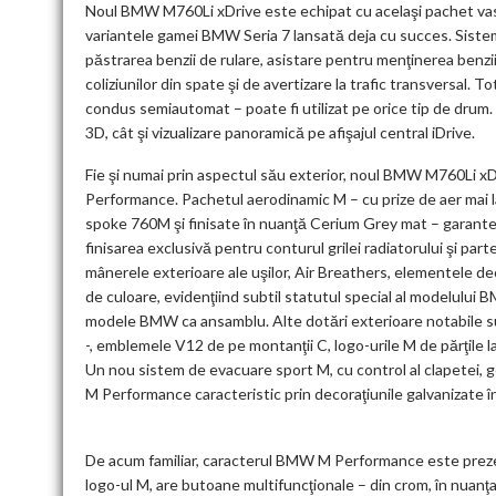
Noul BMW M760Li xDrive este echipat cu acelaşi pachet vas
variantele gamei BMW Seria 7 lansată deja cu succes. Sistemul
păstrarea benzii de rulare, asistare pentru menţinerea benzii 
coliziunilor din spate şi de avertizare la trafic transversal. 
condus semiautomat – poate fi utilizat pe orice tip de drum.
3D, cât şi vizualizare panoramică pe afişajul central iDrive.
Fie şi numai prin aspectul său exterior, noul BMW M760Li 
Performance. Pachetul aerodinamic M – cu prize de aer mai larg
spoke 760M şi finisate în nuanţă Cerium Grey mat – garantea
finisarea exclusivă pentru conturul grilei radiatorului şi part
mânerele exterioare ale uşilor, Air Breathers, elementele d
de culoare, evidenţiind subtil statutul special al modelului
modele BMW ca ansamblu. Alte dotări exterioare notabile su
-, emblemele V12 de pe montanţii C, logo-urile M de părţile la
Un nou sistem de evacuare sport M, cu control al clapetei, 
M Performance caracteristic prin decoraţiunile galvanizate 
De acum familiar, caracterul BMW M Performance este prezent
logo-ul M, are butoane multifuncţionale – din crom, în nuanţ