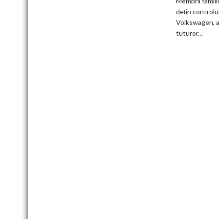
Membrii famili
germani,
dețin controlu
arată
Volkswagen, a
un
tuturor...
studiu
recent