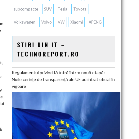
subcompacte
SUV
Tesla
Toyota
Volkswagen
Volvo
VW
Xiaomi
XPENG
un
e
STIRI DIN IT –
TECHNOREPORT.RO
t,
Regulamentul privind IA intră într-o nouă etapă:
e
Noile cerințe de transparență ale UE au intrat oficial în
vigoare
y
te.
lui
ă