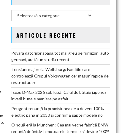
Categorii
ARTICOLE RECENTE
Povara datoriilor apasă tot mai greu pe furnizorii auto
germani, arată un studiu recent
Tensiuni majore la Wolfsburg: Familiile care
controlează Grupul Volkswagen cer măsuri rapide de
restructurare
e
Isuzu D-Max 2026 sub lupă: Calul de bătaie japonez
învață bunele maniere pe asfalt
Peugeot renunță la promisiunea de a deveni 100%
electric până în 2030 și confirmă șapte modele noi
un
bo,
O nouă eră la Munchen: Cea mai veche fabrică BMW
renunță definitiv la motoarele termice și devine 100%