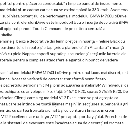
ă apetitul pentru plăcerea condusului, în timp ce panoul de instrumente
 modelului şi un cadran care acum se extinde până la 330 km/h. Asemene
cial subliniază potenţialul de performanţă al modelului BMW M760Li xDrive.
eze şi a controlerului iDrive este împodobită cu o inserţie decorativă BM
bil opţional, panoul Touch Command de pe cotiera centrală a
similar.
memorie şi benzile decorative din lemn preţios în nuanţă Fineline Black cu
artimentul din spate şi o tapiţerie a plafonului din Alcantara în nuanţă
ivă cu piele Nappa acoperă suprafaţa scaunelor şi secţiunile laterale ale
le laterale pentru a completa atmosfera elegantă din punct de vedere
inamic al modelului BMW M760Li xDrive pentru unul luxos mai discret, es
lence. Această variantă de caracter transformă semnificativ
a pachetului aerodinamic M şi prin adăugarea jantelor BMW Individual d
ucios, echipate cu anvelope mixte (faţă: 245/40 R20, spate: 275/35 R20). De
frânelor. Clienţii care aleg modelul V12 Excellence se pot aştepta ca
ă care se întinde pe toată lăţimea maşinii în secţiunea superioară a gri
 argintiu, cu partea frontală cromată şi cu contururi finisate în crom
 V12 Excellence are un logo „V12” pe capota portbagajului. Perechea de
e la sistemul de evacuare este încadrată acum de decoraţiuni cromate