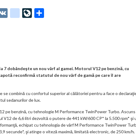
O
V
g
Li
P
t
K
o
ve
ar
o
o
Jo
ta
o
gl
ur
je
.
e_
n
az
co
b
al
ă
m
o
 7 dobândeşte un nou vârf al gamei. Motorul V12 pe benzină, cu
potă reconfirmă statutul de nou vârf de gamă pe care îl are
o
k
se combină cu confortul superior al călătoriei pentru a face o declaraţi
m
ul sedanurilor de lux.
ar
12 pe benzină, cu tehnologie M Performance TwinPower Turbo. Ascuns
ks
rul V12 de 6,6 litri dezvoltă o putere de 441 kW/600 CP* la 5.500 rpm* şi 
erformanţă, echipat cu tehnologia de vârf M Performance TwinPower Tur
9 secunde*, şi atinge o viteză maximă, limitată electronic, de 250 km/h.