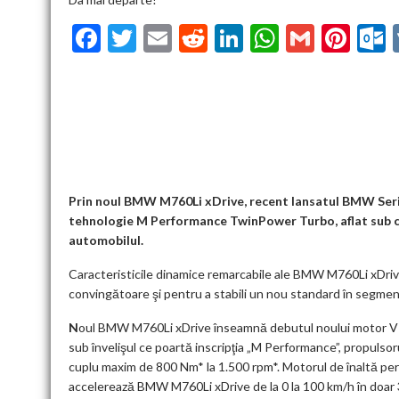
F
T
E
R
Li
W
G
Pi
ac
w
m
e
n
h
m
nt
u
e
itt
ai
d
ke
at
ai
er
l
b
er
l
di
dI
s
l
es
o
t
n
A
t
k
o
p
k
p
Prin noul BMW M760Li xDrive, recent lansatul BMW Seria
tehnologie M Performance TwinPower Turbo, aflat sub ca
automobilul.
Caracteristicile dinamice remarcabile ale BMW M760Li xDrive 
convingătoare şi pentru a stabili un nou standard în segment
N
oul BMW M760Li xDrive înseamnă debutul noului motor V
sub învelişul ce poartă inscripţia „M Performance”, propulso
cuplu maxim de 800 Nm* la 1.500 rpm*. Motorul de înaltă p
accelerează BMW M760Li xDrive de la 0 la 100 km/h în doar 3,