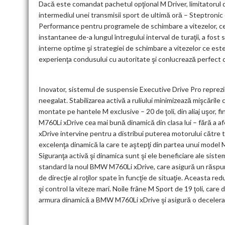
Dacă este comandat pachetul opţional M Driver, limitatorul d
intermediul unei transmisii sport de ultimă oră – Steptronic 
Performance pentru programele de schimbare a vitezelor, cee
instantanee de-a lungul întregului interval de turaţii, a fost 
interne optime şi strategiei de schimbare a vitezelor ce este
experienţa condusului cu autoritate şi conlucrează perfect c
Inovator, sistemul de suspensie Executive Drive Pro reprezin
neegalat. Stabilizarea activă a ruliului minimizează mişcăril
montate pe hantele M exclusive – 20 de ţoli, din aliaj uşor, 
M760Li xDrive cea mai bună dinamică din clasa lui – fără a a
xDrive intervine pentru a distribui puterea motorului către to
excelenţa dinamică la care te aştepţi din partea unui model M
Siguranţa activă şi dinamica sunt şi ele beneficiare ale sistem
standard la noul BMW M760Li xDrive, care asigură un răspund d
de direcţie al roţilor spate în funcţie de situaţie. Aceasta r
şi control la viteze mari. Noile frâne M Sport de 19 ţoli, ca
armura dinamică a BMW M760Li xDrive şi asigură o decelera