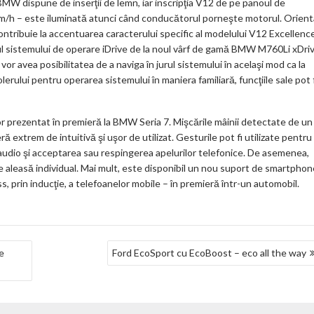
BMW dispune de inserţii de lemn, iar inscripţia V12 de pe panoul de
km/h – este iluminată atunci când conducătorul porneşte motorul. Orient
ontribuie la accentuarea caracterului specific al modelului V12 Excellence
l sistemului de operare iDrive de la noul vârf de gamă BMW M760Li xDri
or avea posibilitatea de a naviga în jurul sistemului în acelaşi mod ca la
erului pentru operarea sistemului în maniera familiară, funcţiile sale pot 
r prezentat în premieră la BMW Seria 7. Mişcările mâinii detectate de un
 extrem de intuitivă şi uşor de utilizat. Gesturile pot fi utilizate pentru
ile audio şi acceptarea sau respingerea apelurilor telefonice. De asemenea,
 aleasă individual. Mai mult, este disponibil un nou suport de smartphon
s, prin inducţie, a telefoanelor mobile – în premieră într-un automobil.
e
Ford EcoSport cu EcoBoost – eco all the way