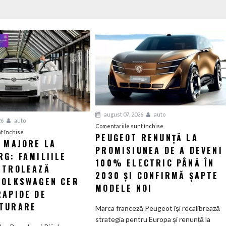
august 07, 2026
auto
26
auto
pentru
Comentariile sunt închise
pentru
t închise
PEUGEOT RENUNȚĂ LA
Peugeot
I MAJORE LA
Tensiuni
PROMISIUNEA DE A DEVENI
renunță
G: FAMILIILE
majore
la
100% ELECTRIC PÂNĂ ÎN
la
NTROLEAZĂ
promisiunea
2030 ȘI CONFIRMĂ ȘAPTE
Wolfsburg:
VOLKSWAGEN CER
de
MODELE NOI
Familiile
RAPIDE DE
a
care
deveni
TURARE
Marca franceză Peugeot își recalibrează
controlează
100%
strategia pentru Europa și renunță la
Grupul
electric