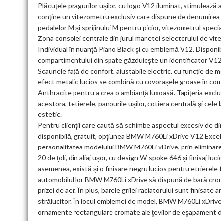
Plăcuţele pragurilor uşilor, cu logo V12 iluminat, stimuleaz
conţine un vitezometru exclusiv care dispune de denumirea
pedalelor M şi sprijinului M pentru picior, vitezometrul spe
Zona consolei centrale din jurul manetei selectorului de vit
Individual în nuanţă Piano Black şi cu emblemă V12. Disponi
compartimentului din spate găzduieşte un identificator V12 
Scaunele faţă de confort, ajustabile electric, cu funcţie de 
efect metalic lucios se combină cu covoraşele groase în comp
Anthracite pentru a crea o ambianţă luxoasă. Tapiţeria exclus
acestora, tetierele, panourile uşilor, cotiera centrală şi ce
estetic.
Pentru clienţii care caută să schimbe aspectul excesiv de d
disponibilă, gratuit, opţiunea BMW M760Li xDrive V12 Excel
personalitatea modelului BMW M760Li xDrive, prin eliminare
20 de ţoli, din aliaj uşor, cu design W-spoke 646 şi finisaj l
asemenea, există şi o finisare negru lucios pentru etrierele 
automobilul lor BMW M760Li xDrive să dispună de bară cromat
prizei de aer. În plus, barele grilei radiatorului sunt finisate
strălucitor. În locul emblemei de model, BMW M760Li xDrive
ornamente rectangulare cromate ale ţevilor de eşapament d