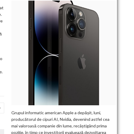
at
.
ve
fi
 o
e.
Grupul informatic american Apple a depășit, luni,
producătorul de cipuri AI, Nvidia, devenind astfel cea
mai valoroasă companie din lume, recâștigând prima
poziție, în timp ce investitorii evaluează dezvoltarea