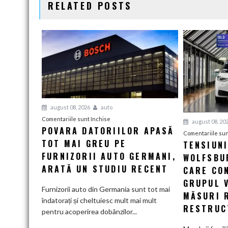
RELATED POSTS
august 08, 2026
auto
pentru
Comentariile sunt închise
august 08, 20
POVARA DATORIILOR APASĂ
Povara
Comentariile sun
TOT MAI GREU PE
datoriilor
TENSIUN
apasă
FURNIZORII AUTO GERMANI,
WOLFSBUR
tot
ARATĂ UN STUDIU RECENT
CARE CO
mai
GRUPUL 
greu
Furnizorii auto din Germania sunt tot mai
MĂSURI 
pe
îndatorați și cheltuiesc mult mai mult
RESTRUC
furnizorii
pentru acoperirea dobânzilor...
auto