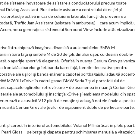
t de sisteme inovatoare de asistare a conducătorului precum toate
 Driving Assistant Plus include asistare a controlului direcţiei şi
cu protecţie activă în caz de coliziune laterală, funcţii de prevenire a
Totodată, Traffic Jam Assistant (asistare în ambuteiaj) – care acum implică 
 Acum, noua generaţie a sistemului Surround View include atât vizualizar
xDrive întruchipează imaginea dinamică a automobilelor BMW M
i în bara faţă şi jantele M de 20 de ţoli, din aliaj uşor, cu design double-
ză o apariţie sportivă elegantă. Oferită în nuanţa Cerium Grey galvaniza
ea frontală a barelor grilei, banda barei faţă, benzile decorative pentru
ecorative ale uşilor şi banda-mâner a capotei portbagajului adaugă accent
 BMW M760Li xDrive în cadrul gamei BMW Seria 7 şi al portofoliului de
nt capacele oglinzilor retrovizoare – de asemenea în nuanţă Cerium Gre
terale ale automobilului şi inscripţia xDrive şi emblema modelului din spa
generează o acustică V12 plină de emoţie şi adaugă notele finale aspectu
în nuanţă Cerium Grey ale ţevilor de eşapament duble de pe fiecare parte.
 şi corect în interiorul automobilului. Volanul M îmbrăcat în piele poart
a Pearl Gloss – pe braţe şi clapete pentru schimbarea manuală a vitezelor.