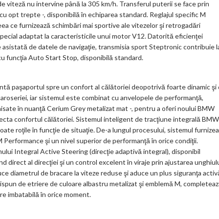
e viteză nu intervine până la 305 km/h. Transferul puterii se face prin
cu opt trepte -, disponibilă în echiparea standard. Reglajul specific M
a ce furnizează schimbări mai sportive ale vitezelor şi retrogadări
special adaptat la caracteristicile unui motor V12. Datorită eficienţei
 asistată de datele de navigaţie, transmisia sport Steptronic contribuie l
u funcţia Auto Start Stop, disponibilă standard.
tă paşaportul spre un confort al călătoriei deopotrivă foarte dinamic şi
e caroseriei, iar sistemul este combinat cu anvelopele de performanţă,
finisate în nuanţă Cerium Grey metalizat mat -, pentru a oferi noului BMW
fecta confortul călătoriei. Sistemul inteligent de tracţiune integrală BMW
ate roţile în funcţie de situaţie. De-a lungul procesului, sistemul furnize
 Performance şi un nivel superior de performanţă în orice condiţii.
ului Integral Active Steering (direcţie adaptivă integral), disponibil
irect al direcţiei şi un control excelent în viraje prin ajustarea unghiul
educe diametrul de bracare la viteze reduse şi aduce un plus siguranţa activ
re dispun de etriere de culoare albastru metalizat şi emblemă M, completea
re imbatabilă în orice moment.