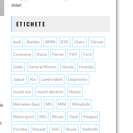
dolari
ETICHETE
Audi
Bentley
BMW
BYD
Chery
Citroen
Compacte
Dacia
Ferrari
FIAT
Ford
Geely
General Motors
Honda
Hyundai
Jaguar
Kia
Lamborghini
Leapmotor
masini eco
masini electrice
Mazda
Mercedes-Benz
MG
MINI
Mitsubishi
le
Motorsport
NIO
Nissan
Opel
Peugeot
i
Porsche
Renault
SAIC
Skoda
Stellantis