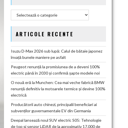
Categorii
ARTICOLE RECENTE
Isuzu D-Max 2026 sub lupă: Calul de bătaie japonez
învață bunele maniere pe asfalt
Peugeot renunță la promisiunea de a deveni 100%
electric până în 2030 și confirmă șapte modele noi
O nouă eră la Munchen: Cea mai veche fabrică BMW
renunță definitiv la motoarele termice și devine 100%
electrică
Producătorii auto chinezi, principalii beneficiari ai
subvenților guvernamentale EV din Germania
Deepal lansează noul SUV electric S05: Tehnologie
de top și senzor LiDAR de la aproximativ 17.000 de