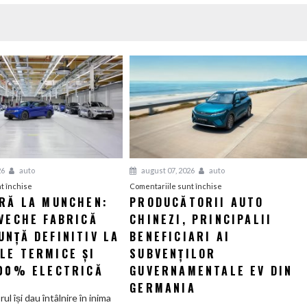
26
auto
august 07, 2026
auto
pentru
pentru
t închise
Comentariile sunt închise
ERĂ LA MUNCHEN:
PRODUCĂTORII AUTO
O
Producătorii
VECHE FABRICĂ
nouă
CHINEZI, PRINCIPALII
auto
eră
chinezi,
NȚĂ DEFINITIV LA
BENEFICIARI AI
la
principalii
LE TERMICE ȘI
SUBVENȚILOR
Munchen:
beneficiari
100% ELECTRICĂ
GUVERNAMENTALE EV DIN
Cea
ai
GERMANIA
mai
subvenților
orul își dau întâlnire în inima
veche
guvernamentale