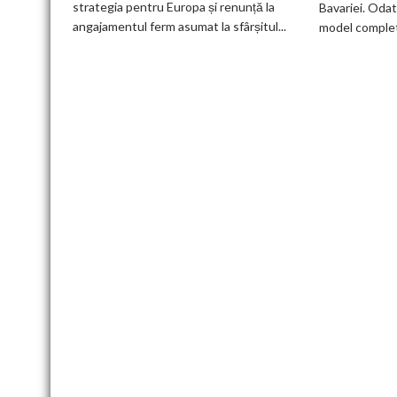
strategia pentru Europa și renunță la
Bavariei. Odat
electric
angajamentul ferm asumat la sfârșitul...
model complet.
până
în
2030
și
confirmă
șapte
modele
noi