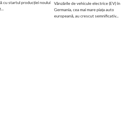
ă cu startul producției noului
Vânzările de vehicule electrice (EV) în
fabrică
EV
..
Germania, cea mai mare piața auto
BMW
din
europeană, au crescut semnificativ...
renunță
Germania
definitiv
la
motoarele
termice
și
devine
100%
electrică