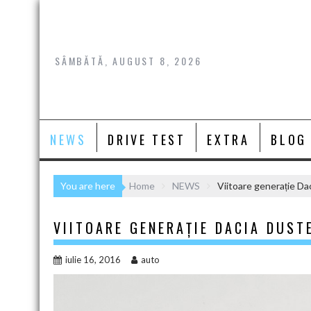
Skip
to
content
SÂMBĂTĂ, AUGUST 8, 2026
NEWS
DRIVE TEST
EXTRA
BLOG
You are here
Home
NEWS
Viitoare generație Da
VIITOARE GENERAȚIE DACIA DUST
iulie 16, 2016
auto