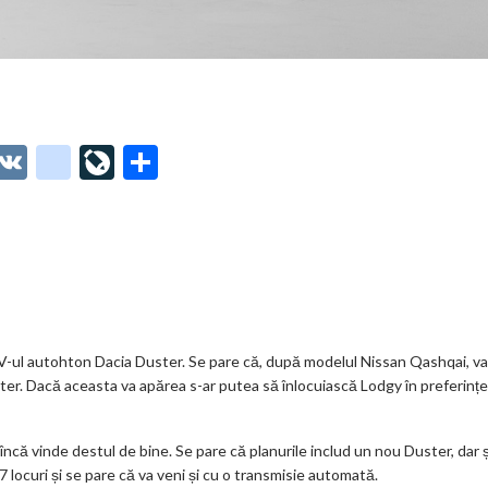
O
V
g
Li
P
t
K
o
ve
ar
o
o
Jo
ta
o
gl
ur
je
.
e_
n
az
co
b
al
ă
m
o
SUV-ul autohton Dacia Duster. Se pare că, după modelul Nissan Qashqai, va
ter. Dacă aceasta va apărea s-ar putea să înlocuiască Lodgy în preferințe
o
k
ncă vinde destul de bine. Se pare că planurile includ un nou Duster, dar ș
m
 locuri și se pare că va veni și cu o transmisie automată.