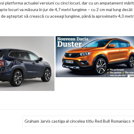
si platforma actualei versiuni cu cinci locuri, dar cu un ampatament mărit
ar
apte locuri va măsura în jur de 4,7 metri lungime – cu 2 cm mai lung decât
ks
e aşteptat să crească cu aceeaşi lungime, până la aproximativ 4,3 metri
Graham Jarvis castiga al cincelea titlu Red Bull Romaniacs