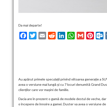
Da mai departe!
F
T
E
R
Li
W
G
Pi
ac
w
m
e
n
h
m
nt
u
e
itt
ai
d
ke
at
ai
er
l
b
er
l
di
dI
s
l
es
o
t
n
A
t
k
o
p
k
p
Au apărut primele speculații privind viitoarea generație a 
avea o versiune mai lungă și cu 7 locuri denumită Grand Dus
clienților care vor mașini de familie.
Dacia are în prezent o gamă de modele destul de veche, dar î
o începere de înnoire a gamei. Duster va avea o versiune de 7