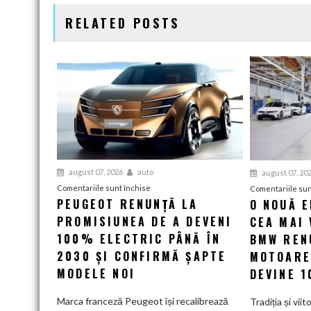
ARTICOLE
RELATED POSTS
august 07, 2026
auto
august 07, 20
pentru
Comentariile sunt închise
Comentariile sun
PEUGEOT RENUNȚĂ LA
O NOUĂ 
Peugeot
PROMISIUNEA DE A DEVENI
renunță
CEA MAI 
la
100% ELECTRIC PÂNĂ ÎN
BMW RENU
promisiunea
2030 ȘI CONFIRMĂ ȘAPTE
MOTOARE
de
MODELE NOI
DEVINE 
a
deveni
Marca franceză Peugeot își recalibrează
Tradiția și viit
100%