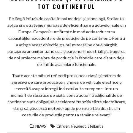
TOT CONTINENTUL
Pe lângă infuzia de capital în noi modele și tehnologii, Stellantis
aplică și o strategie riguroasă de eficientizare a activelor sale din
Europa. Compania urmărește în mod activ reducerea
capacităților excedentare de producție de pe continent. Pentru
a atinge acest obiectiv, grupul mizează pe două pârghii:
partajarea anumitor uzine cu alți parteneri industriali și atragerea
de noi proiecte majore de producție în fabricile care dispun deja
de linii de asamblare funcționale.
Toate aceste măsuri reflectă presiunea uriașă și extrem de
agresivă pe care producătorii chinezi de vehicule electrice o
exercită asupra întregii industrii auto europene. Într-un
moment de răscruce pe piață, constructorii tradiționali de pe
continent sunt obligați să accelereze tranziția către electrificare,
dar și să găsească metode rapide pentru a tăia drastic din
costurile de producție pentru a rămâne relevanți.
,
,
NEWS
Citroen
Peugeot
Stellantis