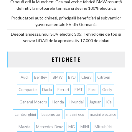
O nouă eră la Munchen: Cea mai veche fabrică BMW renunță
definitiv la motoarele termice și devine 100% electrică
Producătorii auto chinezi, principalii beneficiari ai subvenților
guvernamentale EV din Germania
Deepal lansează noul SUV electric S05: Tehnologie de top și
senzor LiDAR de la aproximativ 17.000 de dolari
ETICHETE
Audi
Bentley
BMW
BYD
Chery
Citroen
Compacte
Dacia
Ferrari
FIAT
Ford
Geely
General Motors
Honda
Hyundai
Jaguar
Kia
Lamborghini
Leapmotor
masini eco
masini electrice
Mazda
Mercedes-Benz
MG
MINI
Mitsubishi