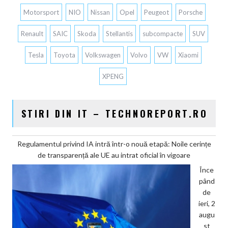
Motorsport
NIO
Nissan
Opel
Peugeot
Porsche
Renault
SAIC
Skoda
Stellantis
subcompacte
SUV
Tesla
Toyota
Volkswagen
Volvo
VW
Xiaomi
XPENG
STIRI DIN IT – TECHNOREPORT.RO
Regulamentul privind IA intră într-o nouă etapă: Noile cerințe
de transparență ale UE au intrat oficial în vigoare
Înce
pând
de
ieri, 2
augu
st