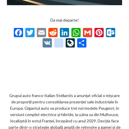
Da mai departe!
F
T
E
R
Li
W
G
Pi
O
ac
w
m
e
n
h
m
nt
ut
V
g
Li
P
e
itt
ai
d
ke
at
ai
er
lo
K
o
ve
ar
b
er
l
di
dI
s
l
es
o
o
Jo
ta
o
t
n
A
t
k.
gl
ur
je
o
p
co
e_
n
az
k
p
m
b
al
ă
o
Grupul auto franco-italian Stellantis a anunțat oficial o mișcare
de proporții pentru consolidarea prezenței sale industriale în
o
Europa. Gigantul auto va produce trei noi modele Peugeot, în
k
versiuni complet electrice și hibride, la uzina sa din Mulhouse,
localizată în estul Franței, începând cu anul 2029. Decizia face
m
parte dintr-o strategie globală amplă de reînnoire a gamei și de