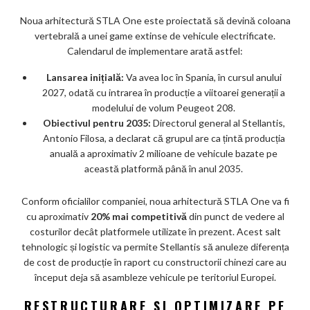
Noua arhitectură STLA One este proiectată să devină coloana
vertebrală a unei game extinse de vehicule electrificate.
Calendarul de implementare arată astfel:
Lansarea inițială:
Va avea loc în Spania, în cursul anului
2027, odată cu intrarea în producție a viitoarei generații a
modelului de volum Peugeot 208.
Obiectivul pentru 2035:
Directorul general al Stellantis,
Antonio Filosa, a declarat că grupul are ca țintă producția
anuală a aproximativ 2 milioane de vehicule bazate pe
această platformă până în anul 2035.
Conform oficialilor companiei, noua arhitectură STLA One va fi
cu aproximativ
20% mai competitivă
din punct de vedere al
costurilor decât platformele utilizate în prezent. Acest salt
tehnologic și logistic va permite Stellantis să anuleze diferența
de cost de producție în raport cu constructorii chinezi care au
început deja să asambleze vehicule pe teritoriul Europei.
RESTRUCTURARE ȘI OPTIMIZARE PE