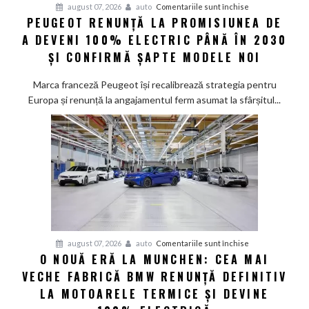
pentru
august 07, 2026
auto
Comentariile sunt închise
PEUGEOT RENUNȚĂ LA PROMISIUNEA DE
Peugeot
A DEVENI 100% ELECTRIC PÂNĂ ÎN 2030
renunță
la
ȘI CONFIRMĂ ȘAPTE MODELE NOI
promisiunea
de
Marca franceză Peugeot își recalibrează strategia pentru
a
Europa și renunță la angajamentul ferm asumat la sfârșitul...
deveni
100%
electric
până
în
2030
și
confirmă
șapte
pentru
august 07, 2026
auto
Comentariile sunt închise
modele
O NOUĂ ERĂ LA MUNCHEN: CEA MAI
O
noi
VECHE FABRICĂ BMW RENUNȚĂ DEFINITIV
nouă
eră
LA MOTOARELE TERMICE ȘI DEVINE
la