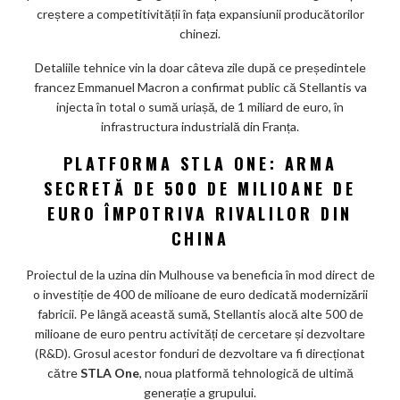
ar
creștere a competitivității în fața expansiunii producătorilor
chinezi.
ks
Detaliile tehnice vin la doar câteva zile după ce președintele
francez Emmanuel Macron a confirmat public că Stellantis va
injecta în total o sumă uriașă, de 1 miliard de euro, în
infrastructura industrială din Franța.
PLATFORMA STLA ONE: ARMA
SECRETĂ DE 500 DE MILIOANE DE
EURO ÎMPOTRIVA RIVALILOR DIN
CHINA
Proiectul de la uzina din Mulhouse va beneficia în mod direct de
o investiție de 400 de milioane de euro dedicată modernizării
fabricii. Pe lângă această sumă, Stellantis alocă alte 500 de
milioane de euro pentru activități de cercetare și dezvoltare
(R&D). Grosul acestor fonduri de dezvoltare va fi direcționat
către
STLA One
, noua platformă tehnologică de ultimă
generație a grupului.