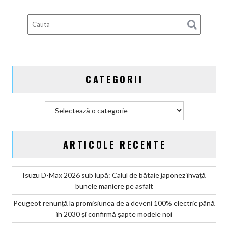
EV
din
Germania
CATEGORII
Categorii
ARTICOLE RECENTE
Isuzu D-Max 2026 sub lupă: Calul de bătaie japonez învață
bunele maniere pe asfalt
Peugeot renunță la promisiunea de a deveni 100% electric până
în 2030 și confirmă șapte modele noi