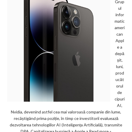
Grup
ul
infor
matic
ameri
can
Appl
e a
depă
șit,
luni,
prod
ucăt
orul
de
cipuri
AI,
Nvidia, devenind astfel cea mai valoroasă companie din lume,
recâștigând prima poziție, în timp ce investitorii evaluează
dezvoltarea tehnologiilor AI (Inteligența Artificială), transmite
DPA. Capitalizarea bursieră a Apple a
Read more »