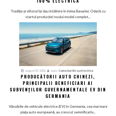
100% ELECTRICĂ
Munchen:
Cea
Tradiția și viitorul își dau întâlnire în inima Bavariei. Odată cu
mai
startul producției noului model complet...
veche
fabrică
BMW
renunță
definitiv
la
motoarele
termice
și
pentru
august 07, 2026
auto
Comentariile sunt închise
devine
PRODUCĂTORII AUTO CHINEZI,
Producătorii
100%
PRINCIPALII BENEFICIARI AI
auto
electrică
chinezi,
SUBVENȚILOR GUVERNAMENTALE EV DIN
principalii
GERMANIA
beneficiari
ai
Vânzările de vehicule electrice (EV) în Germania, cea mai mare
subvenților
piața auto europeană, au crescut semnificativ...
guvernamentale