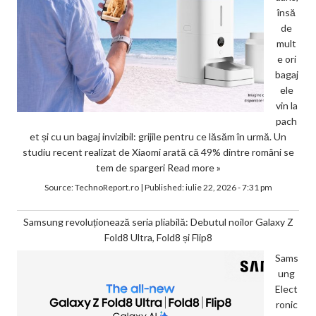
însă
de
mult
e ori
bagaj
ele
vin la
pach
et și cu un bagaj invizibil: grijile pentru ce lăsăm în urmă. Un
studiu recent realizat de Xiaomi arată că 49% dintre români se
tem de spargeri
Read more »
Source:
TechnoReport.ro
|
Published:
iulie 22, 2026 - 7:31 pm
Samsung revoluționează seria pliabilă: Debutul noilor Galaxy Z
Fold8 Ultra, Fold8 și Flip8
Sams
ung
Elect
ronic