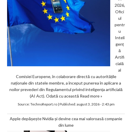
2026,
Ofici
ul
pentr
u
Inteli
genț
ă
Artifi
cială
al
Comisiei Europene, în colaborare directă cu autoritățile
naționale din statele membre, a început punerea în aplicare a
noilor prevederi din Regulamentul privind inteligența artificială
(AI Act). Odată cu această
Read more »
Source:
TechnoReport.ro
|
Published:
august 3, 2026 - 2:43 pm
Apple depășește Nvidia și devine cea mai valoroasă companie
din lume