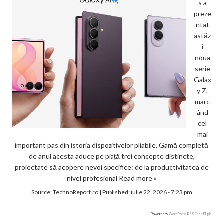
s a
preze
ntat
astăz
i
noua
serie
Galax
y Z,
marc
ând
cel
mai
important pas din istoria dispozitivelor pliabile. Gamă completă
de anul acesta aduce pe piață trei concepte distincte,
proiectate să acopere nevoi specifice: de la productivitatea de
nivel profesional
Read more »
Source:
TechnoReport.ro
|
Published:
iulie 22, 2026 - 7:23 pm
Powered by
WordPress RSS Feed Plugin