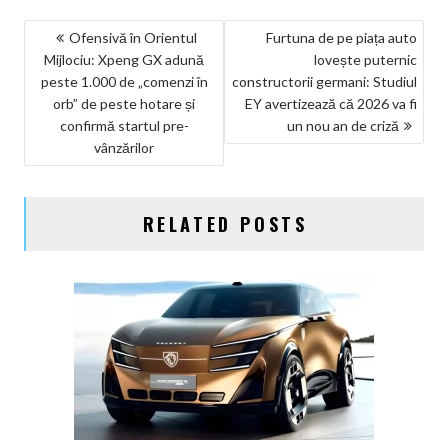
NAVIGARE
Ofensivă în Orientul
Furtuna de pe piața auto
Mijlociu: Xpeng GX adună
lovește puternic
ÎN
peste 1.000 de „comenzi în
constructorii germani: Studiul
ARTICOLE
orb” de peste hotare și
EY avertizează că 2026 va fi
confirmă startul pre-
un nou an de criză
vânzărilor
RELATED POSTS