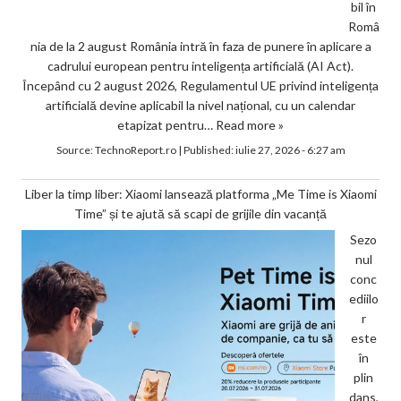
bil în
Româ
nia de la 2 august România intră în faza de punere în aplicare a
cadrului european pentru inteligența artificială (AI Act).
Începând cu 2 august 2026, Regulamentul UE privind inteligența
artificială devine aplicabil la nivel național, cu un calendar
etapizat pentru…
Read more »
Source:
TechnoReport.ro
|
Published:
iulie 27, 2026 - 6:27 am
Liber la timp liber: Xiaomi lansează platforma „Me Time is Xiaomi
Time” și te ajută să scapi de grijile din vacanță
Sezo
nul
conc
ediilo
r
este
în
plin
dans,