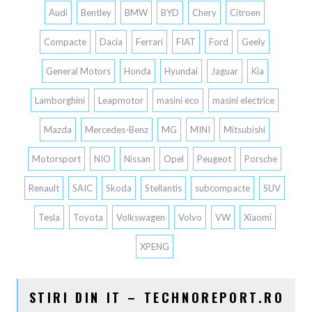
Audi
Bentley
BMW
BYD
Chery
Citroen
Compacte
Dacia
Ferrari
FIAT
Ford
Geely
General Motors
Honda
Hyundai
Jaguar
Kia
Lamborghini
Leapmotor
masini eco
masini electrice
Mazda
Mercedes-Benz
MG
MINI
Mitsubishi
Motorsport
NIO
Nissan
Opel
Peugeot
Porsche
Renault
SAIC
Skoda
Stellantis
subcompacte
SUV
Tesla
Toyota
Volkswagen
Volvo
VW
Xiaomi
XPENG
STIRI DIN IT – TECHNOREPORT.RO