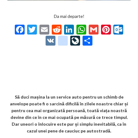
Da mai departe!
F
T
E
R
Li
W
G
Pi
O
ac
w
m
e
n
h
m
nt
ut
V
g
Li
P
e
itt
ai
d
ke
at
ai
er
lo
K
o
ve
ar
b
er
l
di
dI
s
l
es
o
o
Jo
ta
o
t
n
A
t
k.
gl
ur
je
o
p
co
e_
n
az
k
p
m
b
al
ă
o
Să duci mașina la un service auto pentru un schimb de
anvelope poate fi o sarcină dificilă în zilele noastre chiar și
o
pentru cea mai organizată persoană, toată viața noastră
k
devine din ce în ce mai ocupată pe măsură ce trece timpul.
Dar uneori o înlocuire este pur și simplu inevitabilă, ca în
m
cazul unei pene de cauciuc pe autostradă.