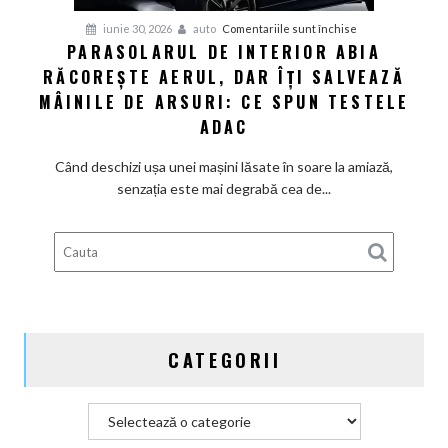
pentru
iunie 30, 2026
auto
Comentariile sunt închise
PARASOLARUL DE INTERIOR ABIA
Parasolarul
RĂCOREȘTE AERUL, DAR ÎȚI SALVEAZĂ
de
interior
MÂINILE DE ARSURI: CE SPUN TESTELE
abia
ADAC
răcorește
aerul,
Când deschizi ușa unei mașini lăsate în soare la amiază,
dar
senzația este mai degrabă cea de...
îți
salvează
mâinile
de
arsuri:
Ce
spun
CATEGORII
testele
ADAC
Categorii