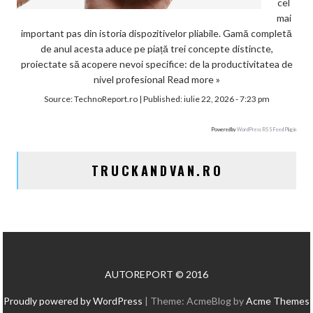
cel
mai
important pas din istoria dispozitivelor pliabile. Gamă completă
de anul acesta aduce pe piață trei concepte distincte,
proiectate să acopere nevoi specifice: de la productivitatea de
nivel profesional
Read more »
Source:
TechnoReport.ro
|
Published:
iulie 22, 2026 - 7:23 pm
Powered by
WordPress RSS Feed Plugin
TRUCKANDVAN.RO
AUTOREPORT © 2016
Proudly powered by WordPress
|
Theme: AcmeBlog by
Acme Themes