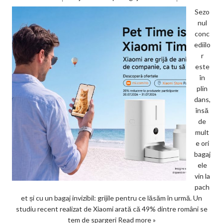
Sezo
nul
conc
ediilo
r
este
în
plin
dans,
însă
de
mult
e ori
bagaj
ele
vin la
pach
et și cu un bagaj invizibil: grijile pentru ce lăsăm în urmă. Un
studiu recent realizat de Xiaomi arată că 49% dintre români se
tem de spargeri
Read more »