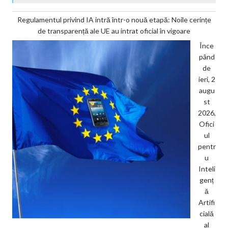
Regulamentul privind IA intră într-o nouă etapă: Noile cerințe
de transparență ale UE au intrat oficial în vigoare
Înce
pând
de
ieri, 2
augu
st
2026,
Ofici
ul
pentr
u
Inteli
genț
ă
Artifi
cială
al