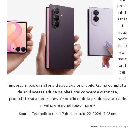
preze
ntat
astăz
i
noua
serie
Galax
y Z,
marc
ând
cel
mai
important pas din istoria dispozitivelor pliabile. Gamă completă
de anul acesta aduce pe piață trei concepte distincte,
proiectate să acopere nevoi specifice: de la productivitatea de
nivel profesional
Read more »
Source:
TechnoReport.ro
|
Published:
iulie 22, 2026 - 7:23 pm
Powered by
WordPress RSS Feed Plugin