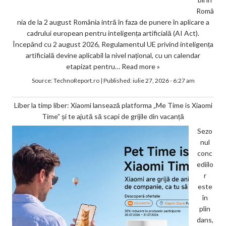
Româ
nia de la 2 august România intră în faza de punere în aplicare a
cadrului european pentru inteligența artificială (AI Act).
Începând cu 2 august 2026, Regulamentul UE privind inteligența
artificială devine aplicabil la nivel național, cu un calendar
etapizat pentru…
Read more »
Source:
TechnoReport.ro
|
Published:
iulie 27, 2026 - 6:27 am
Liber la timp liber: Xiaomi lansează platforma „Me Time is Xiaomi
Time” și te ajută să scapi de grijile din vacanță
Sezo
nul
conc
ediilo
r
este
în
plin
dans,