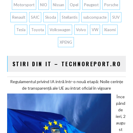
Motorsport
NIO
Nissan
Opel
Peugeot
Porsche
Renault
SAIC
Skoda
Stellantis
subcompacte
SUV
Tesla
Toyota
Volkswagen
Volvo
VW
Xiaomi
XPENG
STIRI DIN IT – TECHNOREPORT.RO
Regulamentul privind IA intră într-o nouă etapă: Noile cerințe
de transparență ale UE au intrat oficial în vigoare
Înce
pând
de
ieri, 2
augu
st