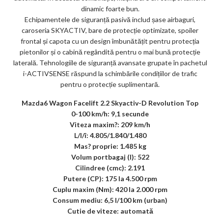
dinamic foarte bun.
Echipamentele de siguranță pasivă includ șase airbaguri,
caroseria SKYACTIV, bare de protecție optimizate, spoiler
frontal și capota cu un design îmbunătățit pentru protecția
pietonilor și o cabină regândită pentru o mai bună protecție
laterală. Tehnologiile de siguranță avansate grupate în pachetul
i-ACTIVSENSE răspund la schimbările condițiilor de trafic
pentru o protecție suplimentară.
Mazda6 Wagon Facelift 2.2 Skyactiv-D Revolution Top
0-100 km/h: 9,1 secunde
Viteza maxim?: 209 km/h
L/l/î: 4.805/1.840/1.480
Mas? proprie: 1.485 kg
Volum portbagaj (l): 522
Cilindree (cmc): 2.191
Putere (CP): 175 la 4.500 rpm
Cuplu maxim (Nm): 420 la 2.000 rpm
Consum mediu: 6,5 l/100 km (urban)
Cutie de viteze: automată