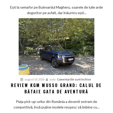
Hybrid
Ești la semafor pe Bulevardul Magheru, soarele de iulie arde
–
dogoritor pe asfalt, dar înăuntru ești...
vacanța
mică
cu
aer
de
Mediterana
pentru
august 03, 2026
auto
Comentariile sunt închise
REVIEW KGM MUSSO GRAND: CALUL DE
Review
BĂTAIE GATA DE AVENTURĂ
KGM
Musso
Piața pick-up-urilor din România a devenit extrem de
Grand:
competitivă, însă puține modele reușesc să îmbine cu...
Calul
de