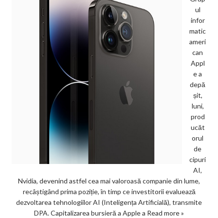
ul
infor
matic
ameri
can
Appl
e a
depă
șit,
luni,
prod
ucăt
orul
de
cipuri
AI,
Nvidia, devenind astfel cea mai valoroasă companie din lume,
recâștigând prima poziție, în timp ce investitorii evaluează
dezvoltarea tehnologiilor AI (Inteligența Artificială), transmite
DPA. Capitalizarea bursieră a Apple a
Read more »