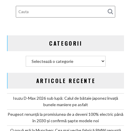
bătaie
gata
de
aventură
CATEGORII
Categorii
ARTICOLE RECENTE
Isuzu D-Max 2026 sub lupă: Calul de bătaie japonez învață
bunele maniere pe asfalt
Peugeot renunță la promisiunea de a deveni 100% electric până
în 2030 și confirmă șapte modele noi
O nouă eră la Munchen: Cea mai veche fabrică BMW renunță