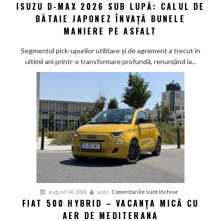
ISUZU D-MAX 2026 SUB LUPĂ: CALUL DE
Isuzu
BĂTAIE JAPONEZ ÎNVAȚĂ BUNELE
D-
Max
MANIERE PE ASFALT
2026
sub
Segmentul pick-upurilor utilitare și de agrement a trecut în
lupă:
ultimii ani printr-o transformare profundă, renunțând la...
Calul
de
bătaie
japonez
învață
bunele
maniere
pe
asfalt
pentru
august 04, 2026
auto
Comentariile sunt închise
FIAT 500 HYBRID – VACANȚA MICĂ CU
Fiat
AER DE MEDITERANA
500