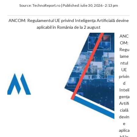
Source:
TechnoReport.ro
|
Published:
iulie 30, 2026 - 2:13 pm
ANCOM: Regulamentul UE privind Inteligența Artificială devine
aplicabil în România de la 2 august
ANC
OM:
Regu
lame
ntul
UE
privin
d
Inteli
gența
Artifi
cială
devin
e
aplica
bil în