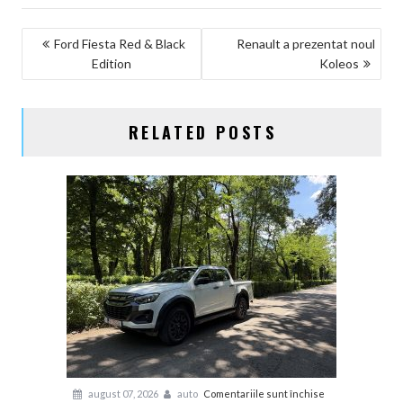
NAVIGARE
Ford Fiesta Red & Black
Renault a prezentat noul
Edition
Koleos
ÎN
ARTICOLE
RELATED POSTS
pentru
august 07, 2026
auto
Comentariile sunt închise