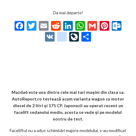
Da mai departe!
F
T
E
R
Li
W
G
Pi
O
ac
w
m
e
n
h
m
nt
ut
V
g
Li
P
e
itt
ai
d
ke
at
ai
er
lo
K
o
ve
ar
b
er
l
di
dI
s
l
es
o
o
Jo
ta
o
t
n
A
t
k.
gl
ur
je
o
p
co
e_
n
az
k
p
m
b
al
ă
o
Mazda6 este una dintre cele mai tari mașini din clasa sa.
AutoReport.ro testează acum varianta wagon cu motor
o
diesel de 2 litri și 175 CP. Japonezii au operat recent un
k
facelift sedanului mediu, acesta se vede și pe modelul
nostru de test.
m
Faceliftul nu a adus schimbări majore modelului, s-au modificat
ar