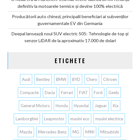
definitiv la motoarele termice și devine 100% electrică
Producătorii auto chinezi, principalii beneficiari ai subvenților
guvernamentale EV din Germania
Deepal lansează noul SUV electric S05: Tehnologie de top și
senzor LiDAR de la aproximativ 17.000 de dolari
ETICHETE
Audi
Bentley
BMW
BYD
Chery
Citroen
Compacte
Dacia
Ferrari
FIAT
Ford
Geely
General Motors
Honda
Hyundai
Jaguar
Kia
Lamborghini
Leapmotor
masini eco
masini electrice
Mazda
Mercedes-Benz
MG
MINI
Mitsubishi