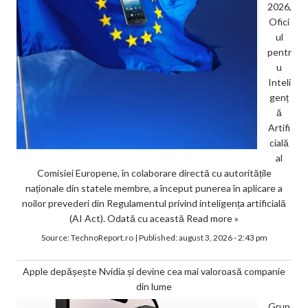
2026,
Ofici
ul
pentr
u
Inteli
genț
ă
Artifi
cială
al
Comisiei Europene, în colaborare directă cu autoritățile
naționale din statele membre, a început punerea în aplicare a
noilor prevederi din Regulamentul privind inteligența artificială
(AI Act). Odată cu această
Read more »
Source:
TechnoReport.ro
|
Published:
august 3, 2026 - 2:43 pm
Apple depășește Nvidia și devine cea mai valoroasă companie
din lume
Grup