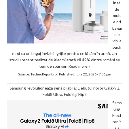
însă
de
mult
e ori
bagaj
ele
vin la
pach
et și cu un bagaj invizibil: grijile pentru ce lăsăm în urmă. Un
studiu recent realizat de Xiaomi arată că 49% dintre români se
tem de spargeri
Read more »
Source:
TechnoReport.ro
|
Published:
iulie 22, 2026 - 7:31 pm
Samsung revoluționează seria pliabilă: Debutul noilor Galaxy Z
Fold8 Ultra, Fold8 și Flip8
Sams
ung
Elect
ronic
s a