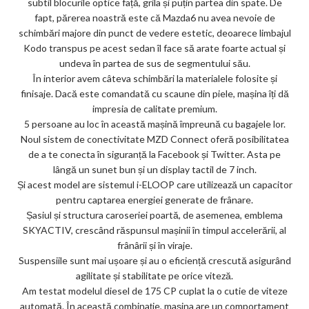
subtil blocurile optice față, grila și puțin partea din spate. De
ks
fapt, părerea noastră este că Mazda6 nu avea nevoie de
schimbări majore din punct de vedere estetic, deoarece limbajul
Kodo transpus pe acest sedan îl face să arate foarte actual și
undeva în partea de sus de segmentului său.
În interior avem câteva schimbări la materialele folosite și
finisaje. Dacă este comandată cu scaune din piele, mașina îți dă
impresia de calitate premium.
5 persoane au loc în această mașină împreună cu bagajele lor.
Noul sistem de conectivitate MZD Connect oferă posibilitatea
de a te conecta în siguranță la Facebook și Twitter. Asta pe
lângă un sunet bun și un display tactil de 7 inch.
Și acest model are sistemul i-ELOOP care utilizează un capacitor
pentru captarea energiei generate de frânare.
Șasiul și structura caroseriei poartă, de asemenea, emblema
SKYACTIV, crescând răspunsul mașinii în timpul accelerării, al
frânârii și în viraje.
Suspensiile sunt mai ușoare și au o eficiență crescută asigurând
agilitate și stabilitate pe orice viteză.
Am testat modelul diesel de 175 CP cuplat la o cutie de viteze
automată. În această combinație, mașina are un comportament