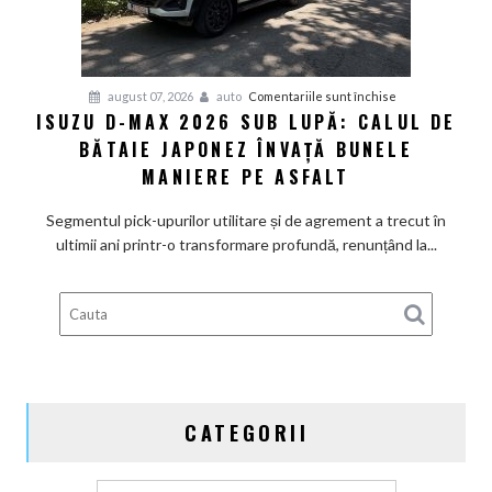
în
drumul
spre
mare
pentru
august 07, 2026
auto
Comentariile sunt închise
ISUZU D-MAX 2026 SUB LUPĂ: CALUL DE
Isuzu
BĂTAIE JAPONEZ ÎNVAȚĂ BUNELE
D-
Max
MANIERE PE ASFALT
2026
sub
Segmentul pick-upurilor utilitare și de agrement a trecut în
lupă:
ultimii ani printr-o transformare profundă, renunțând la...
Calul
de
bătaie
japonez
învață
bunele
maniere
CATEGORII
pe
asfalt
Categorii