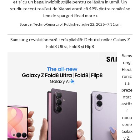
et și cu un bagaj invizibil: grijile pentru ce lăsăm în urmă. Un
studiu recent realizat de Xiaomi arată că 49% dintre români se
tem de spargeri
Read more »
Source:
TechnoReport.ro
|
Published:
iulie 22, 2026 - 7:31 pm
Samsung revoluționează seria pliabilă: Debutul noilor Galaxy Z
Fold8 Ultra, Fold8 și Flip8
Sams
ung
Elect
ronic
s a
preze
ntat
astăz
i
noua
serie
Galax
y Z,