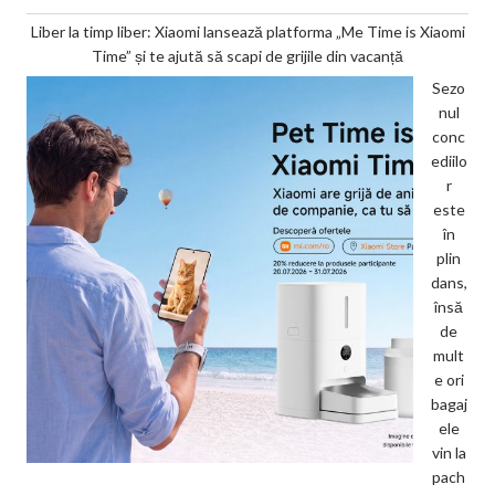
Liber la timp liber: Xiaomi lansează platforma „Me Time is Xiaomi
Time” și te ajută să scapi de grijile din vacanță
Sezo
nul
conc
ediilo
r
este
în
plin
dans,
însă
de
mult
e ori
bagaj
ele
vin la
pach