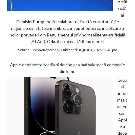
Artifi
cială
al
Comisiei Europene, în colaborare directă cu autoritățile
naționale din statele membre, a început punerea în aplicare a
noilor prevederi din Regulamentul privind inteligența artificială
(AI Act). Odată cu această
Read more »
Source:
TechnoReport.ro
|
Published:
august 3, 2026 - 2:43 pm
Apple depășește Nvidia și devine cea mai valoroasă companie
din lume
Grup
ul
infor
matic
ameri
can
Appl
e a
depă