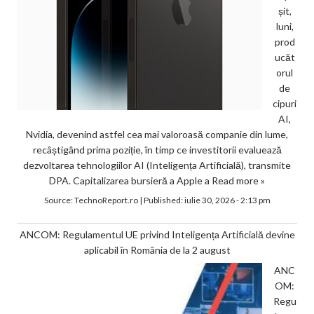
șit,
luni,
prod
ucăt
orul
de
cipuri
AI,
Nvidia, devenind astfel cea mai valoroasă companie din lume,
recâștigând prima poziție, în timp ce investitorii evaluează
dezvoltarea tehnologiilor AI (Inteligența Artificială), transmite
DPA. Capitalizarea bursieră a Apple a
Read more »
Source:
TechnoReport.ro
|
Published:
iulie 30, 2026 - 2:13 pm
ANCOM: Regulamentul UE privind Inteligența Artificială devine
aplicabil în România de la 2 august
ANC
OM:
Regu