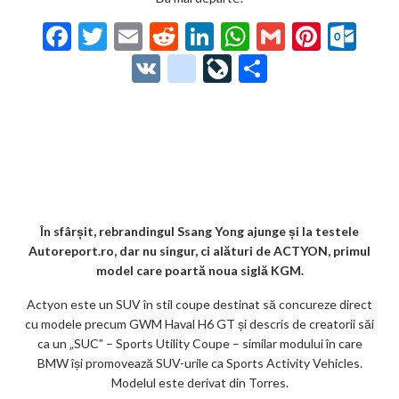
F
T
E
R
Li
W
G
Pi
O
ac
w
m
e
n
h
m
nt
ut
V
g
Li
P
e
itt
ai
d
ke
at
ai
er
lo
K
o
ve
ar
b
er
l
di
dI
s
l
es
o
o
Jo
ta
o
t
n
A
t
k.
gl
ur
je
o
p
co
e_
n
az
k
p
m
b
al
ă
o
În sfârșit, rebrandingul Ssang Yong ajunge și la testele
Autoreport.ro, dar nu singur, ci alături de ACTYON, primul
o
model care poartă noua siglă KGM.
k
Actyon este un SUV în stil coupe destinat să concureze direct
m
cu modele precum GWM Haval H6 GT și descris de creatorii săi
ca un „SUC” – Sports Utility Coupe – similar modului în care
ar
BMW își promovează SUV-urile ca Sports Activity Vehicles.
ks
Modelul este derivat din Torres.