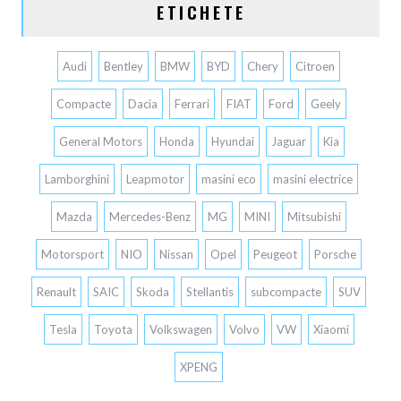
ETICHETE
Audi
Bentley
BMW
BYD
Chery
Citroen
Compacte
Dacia
Ferrari
FIAT
Ford
Geely
General Motors
Honda
Hyundai
Jaguar
Kia
Lamborghini
Leapmotor
masini eco
masini electrice
Mazda
Mercedes-Benz
MG
MINI
Mitsubishi
Motorsport
NIO
Nissan
Opel
Peugeot
Porsche
Renault
SAIC
Skoda
Stellantis
subcompacte
SUV
Tesla
Toyota
Volkswagen
Volvo
VW
Xiaomi
XPENG