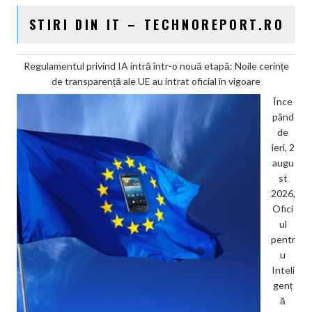
STIRI DIN IT – TECHNOREPORT.RO
Regulamentul privind IA intră într-o nouă etapă: Noile cerințe
de transparență ale UE au intrat oficial în vigoare
Înce
pând
de
ieri, 2
augu
st
2026,
Ofici
ul
pentr
u
Inteli
genț
ă