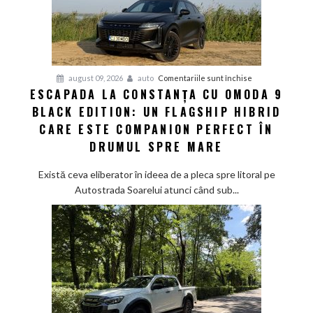
ADN-
ul
de
hot-
hatch
pentru
august 09, 2026
auto
Comentariile sunt închise
și
ESCAPADA LA CONSTANȚA CU OMODA 9
Escapada
sustenabilitatea
BLACK EDITION: UN FLAGSHIP HIBRID
la
viitorului
Constanța
CARE ESTE COMPANION PERFECT ÎN
cu
DRUMUL SPRE MARE
Omoda
9
Există ceva eliberator în ideea de a pleca spre litoral pe
Black
Autostrada Soarelui atunci când sub...
Edition:
Un
flagship
hibrid
care
este
companion
perfect