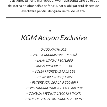
nu acționează frâna mai repede. Avem asistență care se ocupă
de starea de oboseală a șoferului, dar și obligatoriul sistem de
avertizare pentru depșirea limitei de viteză.
KGM Actyon Exclusive
0-100 KM/H:
10,8
– VITEZA MAXIMĂ:
191 KM/ORĂ
– L/L/Î: 4.740/1.910/1.680
– MASĂ PROPRIE:
1.580 KG
– VOLUM PORTBAGAJ (L)
668
– CILINDREE (CMC) 1.497
– PUTERE (CP) 163 LA 5.500 RPM
– CUPLU MAXIM (NM) 280 LA 1.500 RPM
– CONSUM MEDIU 7 L/100 KM (MIXT)
– CUTIE DE VITEZE AUTOMATĂ, 6 TREPTE