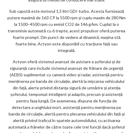
Sub capotă este motorul 1,5 litri GDI-turbo. Acesta furnizează
putere maximă de 163 CP la 5500 rpm și cuplu maxim de 280 Nm
la 1500–4500 rpm cu emisii CO2 de 146 g/km. Cuplat la o
transmisie automată cu 6 trepte, acest propulsor oferă puterea
foarte prompt. Din punct de vedere al dinamicii, mașina stă
foarte bine, Actyon este disponibil cu tracțiune față sau
integrală.
Actyon oferă sistemul avansat de asistare a șoferului și de
siguranță care include sistemul avansat de frânare de urgență
(AEBS) suplimentat cu cameră video și radar, asistență pentru
menținerea pe banda de circulație, alertă la mișcarea vehiculului
din față, alerte privind distanța sigură de urmărire și atenția
șoferului, tempomat inteligent și adaptiv, precum și asistență
pentru faza lungă. De asemenea, dispune de funcția de
detectare a unghiului mort, asistență pentru menținerea pe
banda de circulație, alertă pentru plecarea vehiculului din față și
alertă privind traficul în spatele automobilului, cu activarea
automată a frânelor de către toate cele trei funcții dacă șoferul