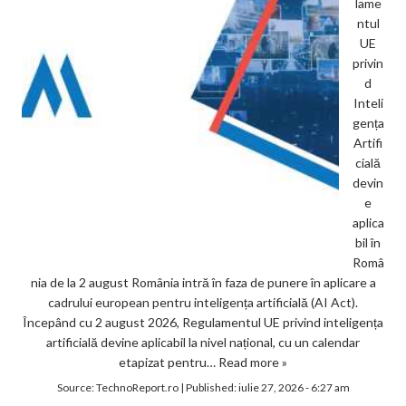
lame
ntul
UE
privin
d
Inteli
gența
Artifi
cială
devin
e
aplica
bil în
Româ
nia de la 2 august România intră în faza de punere în aplicare a
cadrului european pentru inteligența artificială (AI Act).
Începând cu 2 august 2026, Regulamentul UE privind inteligența
artificială devine aplicabil la nivel național, cu un calendar
etapizat pentru…
Read more »
Source:
TechnoReport.ro
|
Published:
iulie 27, 2026 - 6:27 am