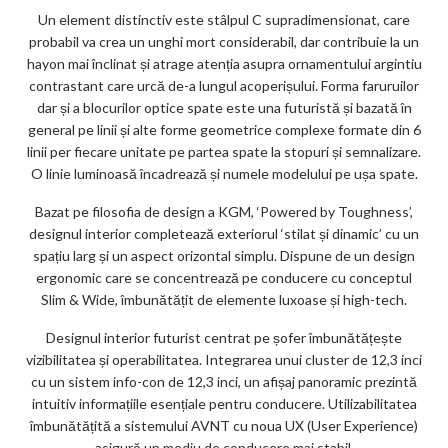
Un element distinctiv este stâlpul C supradimensionat, care
probabil va crea un unghi mort considerabil, dar contribuie la un
hayon mai înclinat și atrage atenția asupra ornamentului argintiu
contrastant care urcă de-a lungul acoperișului. Forma faruruilor
dar și a blocurilor optice spate este una futuristă și bazată în
general pe linii și alte forme geometrice complexe formate din 6
linii per fiecare unitate pe partea spate la stopuri și semnalizare.
O linie luminoasă încadrează și numele modelului pe ușa spate.
Bazat pe filosofia de design a KGM, ‘Powered by Toughness’,
designul interior completează exteriorul ‘stilat și dinamic’ cu un
spațiu larg și un aspect orizontal simplu. Dispune de un design
ergonomic care se concentrează pe conducere cu conceptul
Slim & Wide, îmbunătățit de elemente luxoase și high-tech.
Designul interior futurist centrat pe șofer îmbunătățește
vizibilitatea și operabilitatea. Integrarea unui cluster de 12,3 inci
cu un sistem info-con de 12,3 inci, un afișaj panoramic prezintă
intuitiv informațiile esențiale pentru conducere. Utilizabilitatea
îmbunătățită a sistemului AVNT cu noua UX (User Experience)
asigură un mediu de conducere mai stabil.