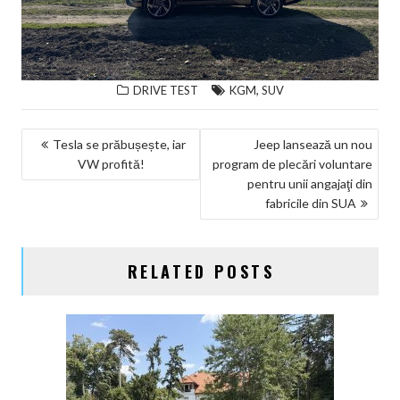
,
DRIVE TEST
KGM
SUV
NAVIGARE
Tesla se prăbușește, iar
Jeep lansează un nou
VW profită!
program de plecări voluntare
ÎN
pentru unii angajaţi din
ARTICOLE
fabricile din SUA
RELATED POSTS