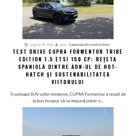
pentru
august 09, 2026
auto
Comentariile sunt închise
TEST DRIVE CUPRA FORMENTOR TRIBE
Test
EDITION 1.5 ETSI 150 CP: REȚETA
Drive
CUPRA
SPANIOLĂ DINTRE ADN-UL DE HOT-
Formentor
HATCH ȘI SUSTENABILITATEA
Tribe
VIITORULUI
Edition
1.5
În peisajul SUV-urilor moderne, CUPRA Formentor a reușit de
eTSI
la bun început să se impună printr-o...
150
CP:
Rețeta
spaniolă
dintre