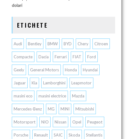
dolari
ETICHETE
Audi
Bentley
BMW
BYD
Chery
Citroen
Compacte
Dacia
Ferrari
FIAT
Ford
Geely
General Motors
Honda
Hyundai
Jaguar
Kia
Lamborghini
Leapmotor
masini eco
masini electrice
Mazda
Mercedes-Benz
MG
MINI
Mitsubishi
Motorsport
NIO
Nissan
Opel
Peugeot
Porsche
Renault
SAIC
Skoda
Stellantis