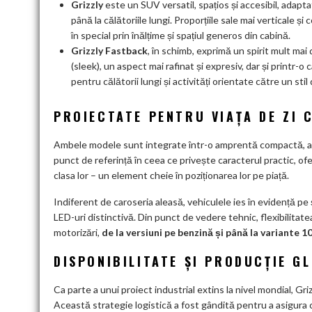
Grizzly
este un SUV versatil, spațios și accesibil, adaptat
până la călătoriile lungi. Proporțiile sale mai verticale 
în special prin înălțime și spațiul generos din cabină.
Grizzly Fastback
, în schimb, exprimă un spirit mult mai
(sleek), un aspect mai rafinat și expresiv, dar și printr-o
pentru călătorii lungi și activități orientate către un stil 
PROIECTATE PENTRU VIAȚA DE ZI
Ambele modele sunt integrate într-o amprentă compactă, 
punct de referință în ceea ce privește caracterul practic, ofe
clasa lor – un element cheie în poziționarea lor pe piață.
Indiferent de caroseria aleasă, vehiculele ies în evidență p
LED-uri distinctivă. Din punct de vedere tehnic, flexibilita
motorizări,
de la versiuni pe benzină și până la variante 
DISPONIBILITATE ȘI PRODUCȚIE G
Ca parte a unui proiect industrial extins la nivel mondial, Grizz
Această strategie logistică a fost gândită pentru a asigura co