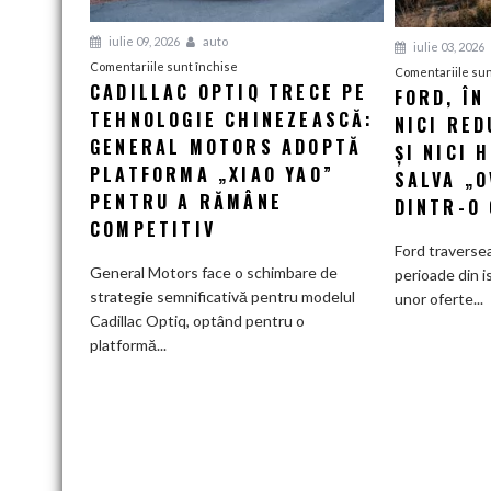
iulie 09, 2026
auto
iulie 03, 2026
pentru
Comentariile sunt închise
Comentariile sun
CADILLAC OPTIQ TRECE PE
Cadillac
FORD, ÎN
TEHNOLOGIE CHINEZEASCĂ:
Optiq
NICI RED
trece
GENERAL MOTORS ADOPTĂ
ȘI NICI 
pe
PLATFORMA „XIAO YAO”
SALVA „
tehnologie
PENTRU A RĂMÂNE
DINTR-O
chinezească:
COMPETITIV
General
Ford traversea
Motors
General Motors face o schimbare de
perioade din i
adoptă
strategie semnificativă pentru modelul
unor oferte...
platforma
Cadillac Optiq, optând pentru o
„Xiao
platformă...
Yao”
pentru
a
rămâne
competitiv