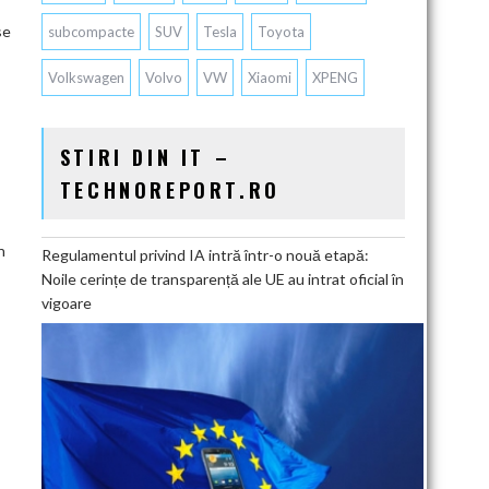
se
subcompacte
SUV
Tesla
Toyota
Volkswagen
Volvo
VW
Xiaomi
XPENG
STIRI DIN IT –
TECHNOREPORT.RO
n
Regulamentul privind IA intră într-o nouă etapă:
Noile cerințe de transparență ale UE au intrat oficial în
vigoare