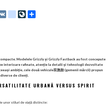
O
V
g
Li
P
t
K
o
ve
ar
o
o
Jo
ta
o
gl
ur
je
.
e_
n
az
co
b
al
ă
m
o
 compacte. Modelele Grizzly și Grizzly Fastback au fost concepute
e interioare rafinate, atenție la detalii și tehnologii dezvoltate
o
rt aceeași ambiție, cele două vehicule双胞胎 (gemenii mărcii) propun
k
diverse de clienți.
m
ERSATILITATE URBANĂ VERSUS SPIRIT
ar
ks
unor stiluri de viață distincte: