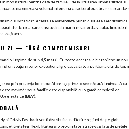
 în mod natural pentru viața de familie – de la utilizarea urbană zilnică și
și compacte maximizează volumul interior și caracterul practic, remarcându-
 dinamic și sofisticat. Acesta se evidențiază printr-o siluetă aerodinamică
 capacitate de încărcare longitudinală mai mare a portbagajului, fiind ideal
de viață activ.
 CU ZI — FĂRĂ COMPROMISURI
având o lungime de
sub 4,5 metri
. Cu toate acestea, ele stabilesc un nou
rind un spațiu interior excepțional și o capacitate a portbagajului de top î
e șosea prin prezența lor impunătoare și printr-o semnătură luminoasă cu
tea este maximă: noua familie este disponibilă cu o gamă completă de
100% electrice (BEV)
.
LOBALĂ
ly și Grizzly Fastback vor fi distribuite în diferite regiuni de pe glob.
mpetitivitatea, flexibilitatea și o proximitate strategică față de piețele