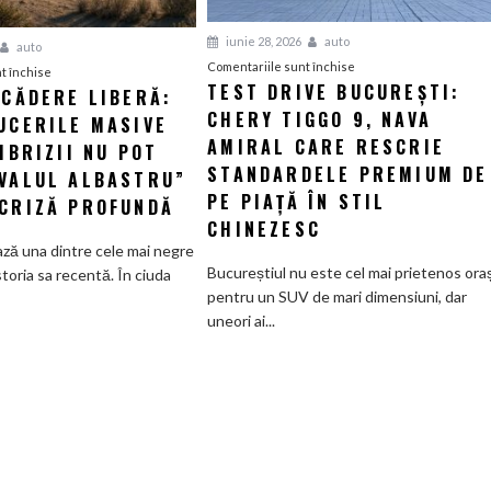
iunie 28, 2026
auto
auto
pentru
Comentariile sunt închise
pentru
t închise
TEST DRIVE BUCUREȘTI:
Test
 CĂDERE LIBERĂ:
Ford,
CHERY TIGGO 9, NAVA
Drive
UCERILE MASIVE
în
București:
AMIRAL CARE RESCRIE
cădere
HIBRIZII NU POT
Chery
liberă:
STANDARDELE PREMIUM DE
OVALUL ALBASTRU”
Tiggo
Nici
PE PIAȚĂ ÎN STIL
 CRIZĂ PROFUNDĂ
9,
reducerile
CHINEZESC
nava
masive
ză una dintre cele mai negre
amiral
și
Bucureștiul nu este cel mai prietenos ora
storia sa recentă. În ciuda
care
nici
pentru un SUV de mari dimensiuni, dar
rescrie
hibrizii
uneori ai...
standardele
nu
premium
pot
de
salva
pe
„Ovalul
piață
Albastru”
în
dintr-
stil
o