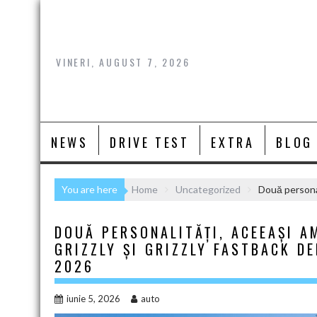
Skip
to
content
VINERI, AUGUST 7, 2026
NEWS
DRIVE TEST
EXTRA
BLOG
You are here
Home
Uncategorized
Două personal
DOUĂ PERSONALITĂȚI, ACEEAȘI AM
GRIZZLY ȘI GRIZZLY FASTBACK D
2026
iunie 5, 2026
auto