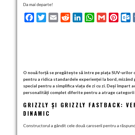
Da mai departe!
F
T
E
R
Li
W
G
Pi
ac
w
m
e
n
h
m
nt
u
e
itt
ai
d
ke
at
ai
er
l
b
er
l
di
dI
s
l
es
o
t
n
A
t
k
o
p
k
p
O nouă forță se pregătește să intre pe piața SUV-urilor
pentru a ridica standardele experienței la bord, mizând p
special pentru a simplifica viața de zi cu zi. Deși împa
personalități complet diferite pentru a atrage categorii 
GRIZZLY ȘI GRIZZLY FASTBACK: V
DINAMIC
Constructorul a gândit cele două caroserii pentru a răspunde 