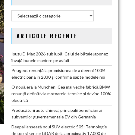
Categorii
ARTICOLE RECENTE
Isuzu D-Max 2026 sub lupă: Calul de bătaie japonez
învață bunele maniere pe asfalt
Peugeot renunță la promisiunea de a deveni 100%
electric până în 2030 și confirmă șapte modele noi
O nouă eră la Munchen: Cea mai veche fabrică BMW
renunță definitiv la motoarele termice și devine 100%
electrică
Producătorii auto chinezi, principalii beneficiari ai
subvenților guvernamentale EV din Germania
Deepal lansează noul SUV electric S05: Tehnologie
de top și senzor LiDAR de la aproximativ 17.000 de