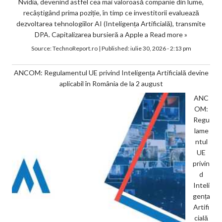
Nvidia, devenind astfel cea mai valoroasă companie din lume,
recâștigând prima poziție, în timp ce investitorii evaluează
dezvoltarea tehnologiilor AI (Inteligența Artificială), transmite
DPA. Capitalizarea bursieră a Apple a
Read more »
Source:
TechnoReport.ro
|
Published:
iulie 30, 2026 - 2:13 pm
ANCOM: Regulamentul UE privind Inteligența Artificială devine
aplicabil în România de la 2 august
ANC
OM:
Regu
lame
ntul
UE
privin
d
Inteli
gența
Artifi
cială