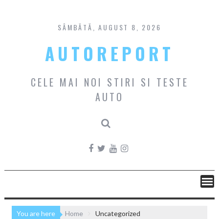
Skip
to
content
SÂMBĂTĂ, AUGUST 8, 2026
AUTOREPORT
CELE MAI NOI STIRI SI TESTE
AUTO
You are here
Home
Uncategorized