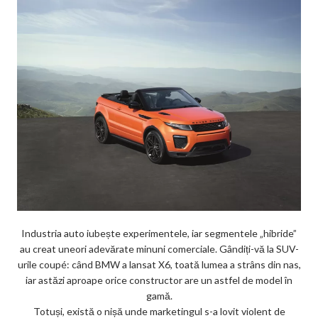
Industria auto iubește experimentele, iar segmentele „hibride”
au creat uneori adevărate minuni comerciale. Gândiți-vă la SUV-
urile coupé: când BMW a lansat X6, toată lumea a strâns din nas,
iar astăzi aproape orice constructor are un astfel de model în
gamă.
Totuși, există o nișă unde marketingul s-a lovit violent de