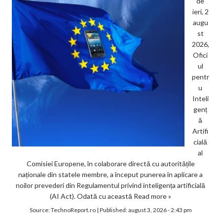
de
ieri, 2
augu
st
2026,
Ofici
ul
pentr
u
Inteli
genț
ă
Artifi
cială
al
Comisiei Europene, în colaborare directă cu autoritățile
naționale din statele membre, a început punerea în aplicare a
noilor prevederi din Regulamentul privind inteligența artificială
(AI Act). Odată cu această
Read more »
Source:
TechnoReport.ro
|
Published:
august 3, 2026 - 2:43 pm