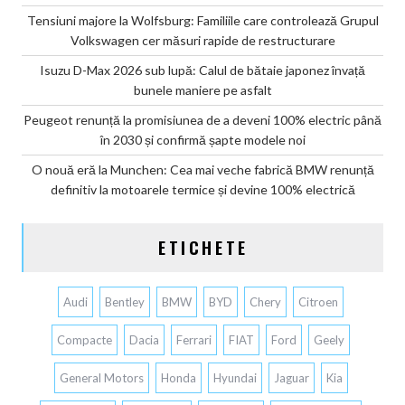
Tensiuni majore la Wolfsburg: Familiile care controlează Grupul
Volkswagen cer măsuri rapide de restructurare
Isuzu D-Max 2026 sub lupă: Calul de bătaie japonez învață
bunele maniere pe asfalt
Peugeot renunță la promisiunea de a deveni 100% electric până
în 2030 și confirmă șapte modele noi
O nouă eră la Munchen: Cea mai veche fabrică BMW renunță
definitiv la motoarele termice și devine 100% electrică
ETICHETE
Audi
Bentley
BMW
BYD
Chery
Citroen
Compacte
Dacia
Ferrari
FIAT
Ford
Geely
General Motors
Honda
Hyundai
Jaguar
Kia