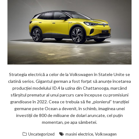
Strategia electrică a celor de la Volkswagen în Statele Unite se
clatină serios. Gigantul german a fost forțat să anunțe încetarea
producției modelului ID.4 la uzina din Chattanooga, marcând
sfârșitul prematur al unui parcurs care începuse cu promisiuni
grandioase în 2022. Ceea ce trebuia să fie „pionierul” tranziției
germane peste Ocean a devenit, în schimb, imaginea unei
investiții de 800 de milioane de dolari aruncate, cel puțin
momentan, pe apa sâmbetei.
,
Uncategorized
masini electrice
Volkswagen