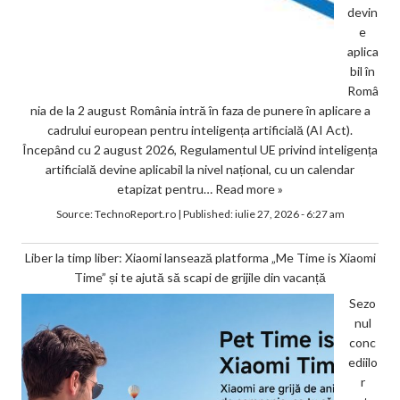
devin
e
aplica
bil în
Româ
nia de la 2 august România intră în faza de punere în aplicare a
cadrului european pentru inteligența artificială (AI Act).
Începând cu 2 august 2026, Regulamentul UE privind inteligența
artificială devine aplicabil la nivel național, cu un calendar
etapizat pentru…
Read more »
Source:
TechnoReport.ro
|
Published:
iulie 27, 2026 - 6:27 am
Liber la timp liber: Xiaomi lansează platforma „Me Time is Xiaomi
Time” și te ajută să scapi de grijile din vacanță
Sezo
nul
conc
ediilo
r