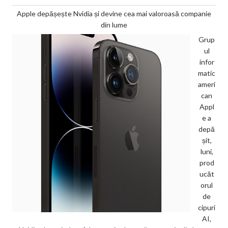
Apple depășește Nvidia și devine cea mai valoroasă companie
din lume
Grup
ul
infor
matic
ameri
can
Appl
e a
depă
șit,
luni,
prod
ucăt
orul
de
cipuri
AI,