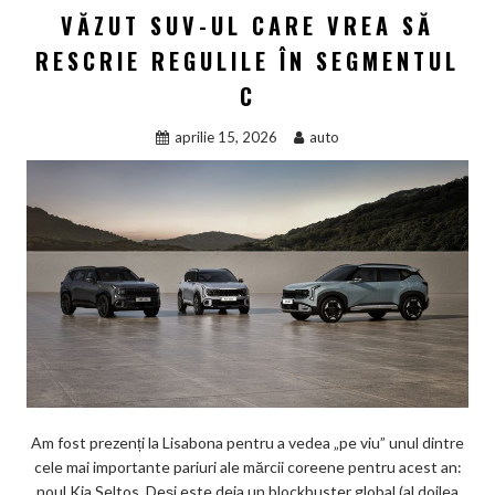
VĂZUT SUV-UL CARE VREA SĂ
RESCRIE REGULILE ÎN SEGMENTUL
C
aprilie 15, 2026
auto
Am fost prezenți la Lisabona pentru a vedea „pe viu” unul dintre
cele mai importante pariuri ale mărcii coreene pentru acest an:
noul Kia Seltos. Deși este deja un blockbuster global (al doilea