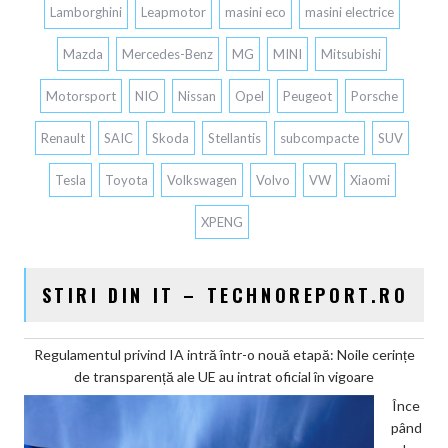
Lamborghini
Leapmotor
masini eco
masini electrice
Mazda
Mercedes-Benz
MG
MINI
Mitsubishi
Motorsport
NIO
Nissan
Opel
Peugeot
Porsche
Renault
SAIC
Skoda
Stellantis
subcompacte
SUV
Tesla
Toyota
Volkswagen
Volvo
VW
Xiaomi
XPENG
STIRI DIN IT – TECHNOREPORT.RO
Regulamentul privind IA intră într-o nouă etapă: Noile cerințe
de transparență ale UE au intrat oficial în vigoare
Înce
pând