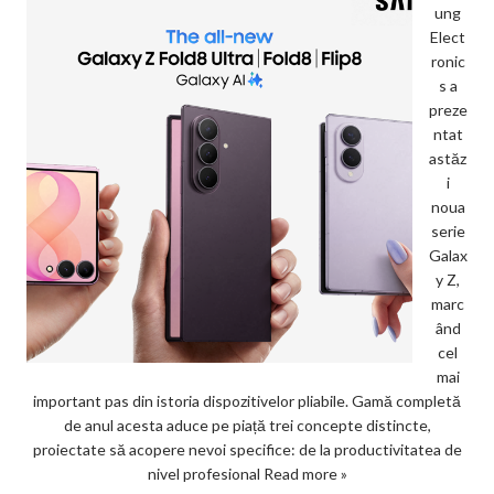
ung
Elect
ronic
s a
preze
ntat
astăz
i
noua
serie
Galax
y Z,
marc
ând
cel
mai
important pas din istoria dispozitivelor pliabile. Gamă completă
de anul acesta aduce pe piață trei concepte distincte,
proiectate să acopere nevoi specifice: de la productivitatea de
nivel profesional
Read more »