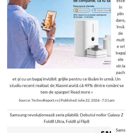
este
în
plin
dans,
însă
de
mult
e ori
bagaj
ele
vin la
pach
et și cu un bagaj invizibil: grijile pentru ce lăsăm în urmă. Un
studiu recent realizat de Xiaomi arată că 49% dintre români se
tem de spargeri
Read more »
Source:
TechnoReport.ro
|
Published:
iulie 22, 2026 - 7:31 pm
Samsung revoluționează seria pliabilă: Debutul noilor Galaxy Z
Fold8 Ultra, Fold8 și Flip8
Sams