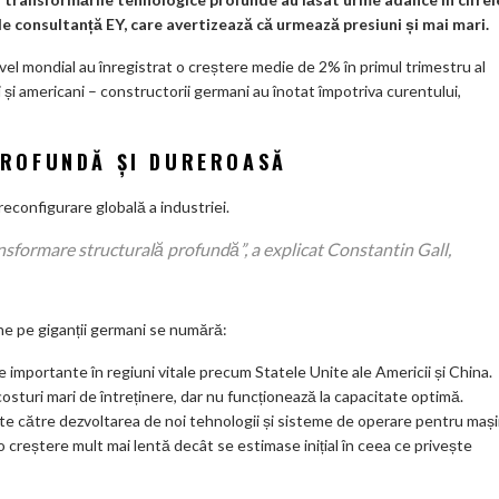
o
e consultanță EY, care avertizează că urmează presiuni și mai mari.
k
ivel mondial au înregistrat o creștere medie de 2% în primul trimestru al
m
i și americani – constructorii germani au înotat împotriva curentului,
ar
ks
ROFUNDĂ ȘI DUREROASĂ
reconfigurare globală a industriei.
nsformare structurală profundă”, a explicat Constantin Gall,
iune pe giganții germani se numără:
e importante în regiuni vitale precum Statele Unite ale Americii și China.
sturi mari de întreținere, dar nu funcționează la capacitate optimă.
te către dezvoltarea de noi tehnologii și sisteme de operare pentru mași
o creștere mult mai lentă decât se estimase inițial în ceea ce privește