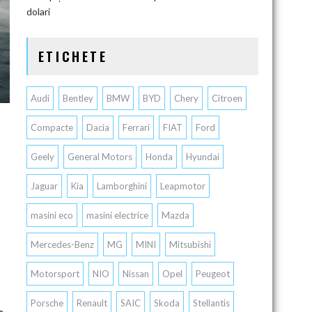
dolari
ETICHETE
Audi
Bentley
BMW
BYD
Chery
Citroen
Compacte
Dacia
Ferrari
FIAT
Ford
Geely
General Motors
Honda
Hyundai
Jaguar
Kia
Lamborghini
Leapmotor
masini eco
masini electrice
Mazda
Mercedes-Benz
MG
MINI
Mitsubishi
Motorsport
NIO
Nissan
Opel
Peugeot
Porsche
Renault
SAIC
Skoda
Stellantis
e