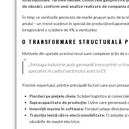
de vânzări, conform unei analize realizate de compania d
În timp ce veniturile generate de marile grupuri auto de la n
anului – un trend susținut în special de producătorii japonez
înregistrând o scădere de 4% a veniturilor.
O TRANSFORMARE STRUCTURALĂ P
Motivele din spatele acestui recul sunt complexe și țin de o 
„Întreaga industrie auto germană trece printr-o tra
specialist în cadrul sectorului auto la EY.
Potrivit expertului, printre principalii factori care pun pres
Pierderi pe piețele cheie:
Scăderi logistice și comercial
Supracapacitate de producție:
Uzine care generează co
Investiții masive în software:
Fonduri uriașe direcționa
Tranziție lentă către electromobilitate:
O adopție și 
vânzările de mașini electrice.