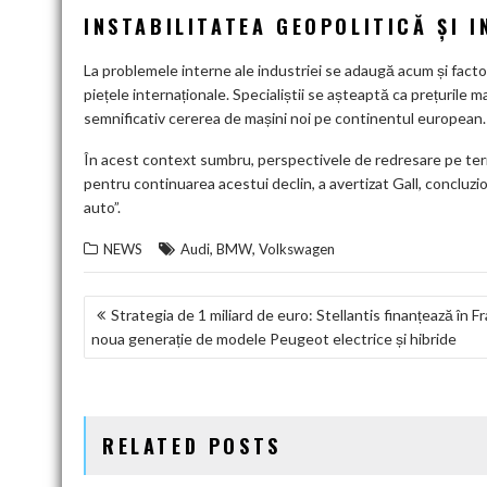
INSTABILITATEA GEOPOLITICĂ ȘI 
La problemele interne ale industriei se adaugă acum și factor
piețele internaționale. Specialiștii se așteaptă ca prețurile m
semnificativ cererea de mașini noi pe continentul european.
În acest context sumbru, perspectivele de redresare pe te
pentru continuarea acestui declin, a avertizat Gall, concluzio
auto”.
,
,
NEWS
Audi
BMW
Volkswagen
NAVIGARE
Strategia de 1 miliard de euro: Stellantis finanțează în F
noua generație de modele Peugeot electrice și hibride
ÎN
ARTICOLE
RELATED POSTS