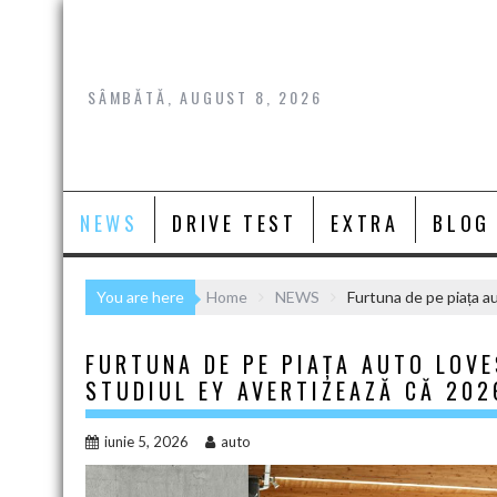
Skip
to
content
SÂMBĂTĂ, AUGUST 8, 2026
NEWS
DRIVE TEST
EXTRA
BLOG
You are here
Home
NEWS
Furtuna de pe piața au
FURTUNA DE PE PIAȚA AUTO LOV
STUDIUL EY AVERTIZEAZĂ CĂ 202
iunie 5, 2026
auto