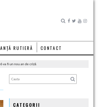
RANȚĂ RUTIERĂ
CONTACT
 va fi un nou an de criză
:
CATEGORII