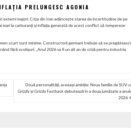
INFLAȚIA PRELUNGESC AGONIA
i externi majori. Criza din Iran adâncește starea de incertitudine de pe
ai mari la carburanți și inflația generată de acest conflict să tempereze
rmen scurt sunt minime. Constructorii germani trebuie să se pregăteasc
nând fără ocolișuri: „Anul 2026 va fi un alt an de criză pentru industria
ranța
Două personalități, aceeași ambiție: Noua familie de SUV-u
Grizzly și Grizzly Fastback debutează în a doua jumătate a anul
2026