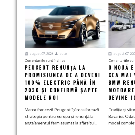
august 07, 2026
auto
august 07, 20
pentru
Comentariile sunt închise
Comentariile sun
PEUGEOT RENUNȚĂ LA
O NOUĂ 
Peugeot
PROMISIUNEA DE A DEVENI
renunță
CEA MAI 
la
100% ELECTRIC PÂNĂ ÎN
BMW RENU
promisiunea
2030 ȘI CONFIRMĂ ȘAPTE
MOTOARE
de
MODELE NOI
DEVINE 
a
deveni
Marca franceză Peugeot își recalibrează
Tradiția și viit
100%
strategia pentru Europa și renunță la
Bavariei. Odat
electric
angajamentul ferm asumat la sfârșitul...
model complet.
până
în