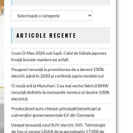
Categorii
ARTICOLE RECENTE
Isuzu D-Max 2026 sub lupă: Calul de bătaie japonez
învață bunele maniere pe asfalt
Peugeot renunță la promisiunea de a deveni 100%
electric până în 2030 și confirmă șapte modele noi
O nouă eră la Munchen: Cea mai veche fabrică BMW
renunță definitiv la motoarele termice și devine 100%
electrică
Producătorii auto chinezi, principalii beneficiari ai
subvenților guvernamentale EV din Germania
Deepal lansează noul SUV electric S05: Tehnologie
de top și senzor LiDAR de la aproximativ 17.000 de