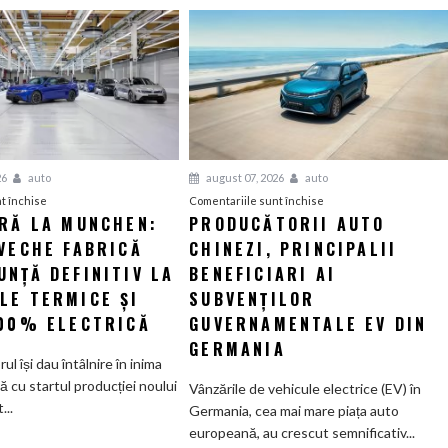
26
auto
august 07, 2026
auto
pentru
pentru
t închise
Comentariile sunt închise
ERĂ LA MUNCHEN:
PRODUCĂTORII AUTO
O
Producătorii
VECHE FABRICĂ
nouă
CHINEZI, PRINCIPALII
auto
eră
chinezi,
NȚĂ DEFINITIV LA
BENEFICIARI AI
la
principalii
LE TERMICE ȘI
SUBVENȚILOR
Munchen:
beneficiari
100% ELECTRICĂ
GUVERNAMENTALE EV DIN
Cea
ai
GERMANIA
mai
subvenților
orul își dau întâlnire în inima
veche
guvernamentale
ă cu startul producției noului
Vânzările de vehicule electrice (EV) în
fabrică
EV
..
Germania, cea mai mare piața auto
BMW
din
europeană, au crescut semnificativ...
renunță
Germania