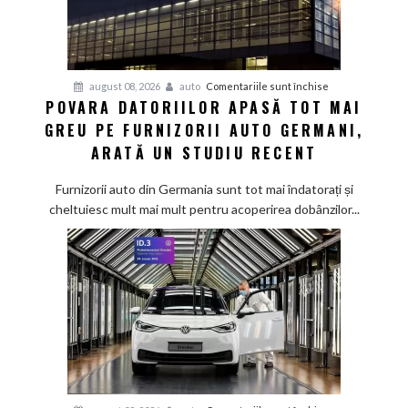
pentru
august 08, 2026
auto
Comentariile sunt închise
POVARA DATORIILOR APASĂ TOT MAI
Povara
GREU PE FURNIZORII AUTO GERMANI,
datoriilor
apasă
ARATĂ UN STUDIU RECENT
tot
mai
Furnizorii auto din Germania sunt tot mai îndatorați și
greu
cheltuiesc mult mai mult pentru acoperirea dobânzilor...
pe
furnizorii
auto
germani,
arată
un
studiu
recent