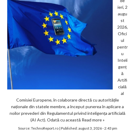
de
ieri, 2
augu
st
2026,
Ofici
ul
pentr
u
Inteli
genț
ă
Artifi
cială
al
Comisiei Europene, în colaborare directă cu autoritățile
naționale din statele membre, a început punerea în aplicare a
noilor prevederi din Regulamentul privind inteligența artificială
(AI Act). Odată cu această
Read more »
Source:
TechnoReport.ro
|
Published:
august 3, 2026 - 2:43 pm