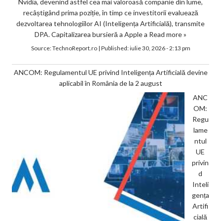
Nvidia, devenind astfel cea mai valoroasă companie din lume,
recâștigând prima poziție, în timp ce investitorii evaluează
dezvoltarea tehnologiilor AI (Inteligența Artificială), transmite
DPA. Capitalizarea bursieră a Apple a
Read more »
Source:
TechnoReport.ro
|
Published:
iulie 30, 2026 - 2:13 pm
ANCOM: Regulamentul UE privind Inteligența Artificială devine
aplicabil în România de la 2 august
ANC
OM:
Regu
lame
ntul
UE
privin
d
Inteli
gența
Artifi
cială