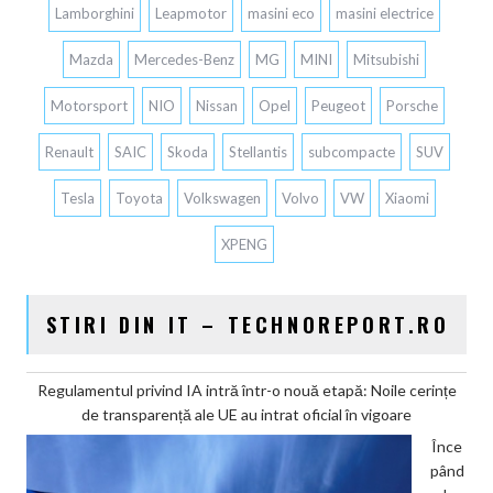
Lamborghini
Leapmotor
masini eco
masini electrice
Mazda
Mercedes-Benz
MG
MINI
Mitsubishi
Motorsport
NIO
Nissan
Opel
Peugeot
Porsche
Renault
SAIC
Skoda
Stellantis
subcompacte
SUV
Tesla
Toyota
Volkswagen
Volvo
VW
Xiaomi
XPENG
STIRI DIN IT – TECHNOREPORT.RO
Regulamentul privind IA intră într-o nouă etapă: Noile cerințe
de transparență ale UE au intrat oficial în vigoare
Înce
pând