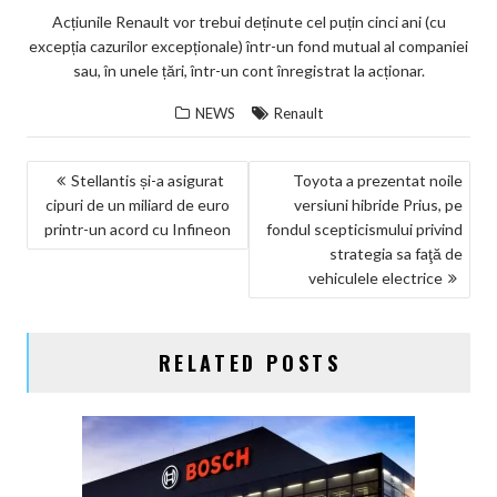
Acțiunile Renault vor trebui deținute cel puțin cinci ani (cu
excepția cazurilor excepționale) într-un fond mutual al companiei
sau, în unele țări, într-un cont înregistrat la acționar.
NEWS
Renault
NAVIGARE
Stellantis și-a asigurat
Toyota a prezentat noile
cipuri de un miliard de euro
versiuni hibride Prius, pe
ÎN
printr-un acord cu Infineon
fondul scepticismului privind
ARTICOLE
strategia sa faţă de
vehiculele electrice
RELATED POSTS