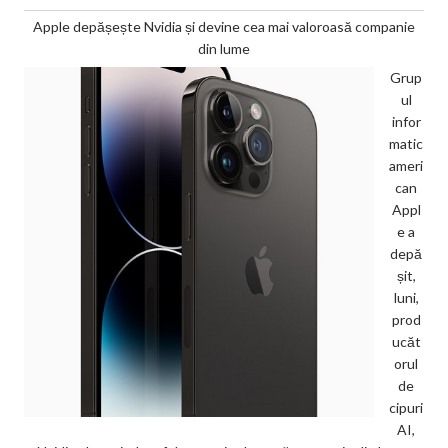
Apple depășește Nvidia și devine cea mai valoroasă companie
din lume
Grup
ul
infor
matic
ameri
can
Appl
e a
depă
șit,
luni,
prod
ucăt
orul
de
cipuri
AI,