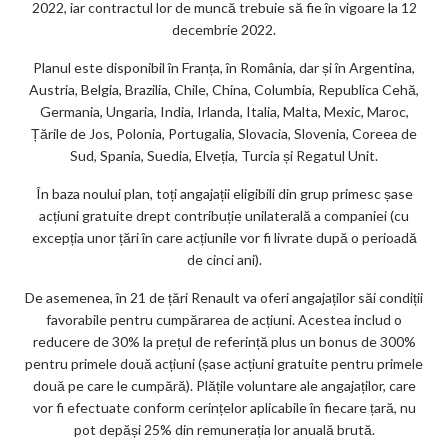
2022, iar contractul lor de muncă trebuie să fie în vigoare la 12
decembrie 2022.
Planul este disponibil în Franța, în România, dar și în Argentina,
Austria, Belgia, Brazilia, Chile, China, Columbia, Republica Cehă,
Germania, Ungaria, India, Irlanda, Italia, Malta, Mexic, Maroc,
Țările de Jos, Polonia, Portugalia, Slovacia, Slovenia, Coreea de
Sud, Spania, Suedia, Elveția, Turcia și Regatul Unit.
În baza noului plan, toți angajații eligibili din grup primesc șase
acțiuni gratuite drept contribuție unilaterală a companiei (cu
excepția unor țări în care acțiunile vor fi livrate după o perioadă
de cinci ani).
De asemenea, în 21 de țări Renault va oferi angajaților săi condiții
favorabile pentru cumpărarea de acțiuni. Acestea includ o
reducere de 30% la prețul de referință plus un bonus de 300%
pentru primele două acțiuni (șase acțiuni gratuite pentru primele
două pe care le cumpără). Plățile voluntare ale angajaților, care
vor fi efectuate conform cerințelor aplicabile în fiecare țară, nu
pot depăși 25% din remunerația lor anuală brută.