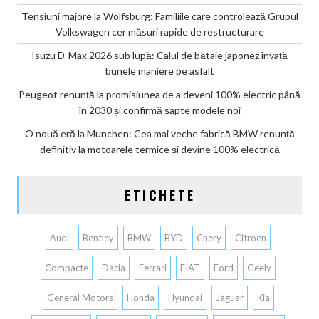
Tensiuni majore la Wolfsburg: Familiile care controlează Grupul
Volkswagen cer măsuri rapide de restructurare
Isuzu D-Max 2026 sub lupă: Calul de bătaie japonez învață
bunele maniere pe asfalt
Peugeot renunță la promisiunea de a deveni 100% electric până
în 2030 și confirmă șapte modele noi
O nouă eră la Munchen: Cea mai veche fabrică BMW renunță
definitiv la motoarele termice și devine 100% electrică
ETICHETE
Audi
Bentley
BMW
BYD
Chery
Citroen
Compacte
Dacia
Ferrari
FIAT
Ford
Geely
General Motors
Honda
Hyundai
Jaguar
Kia