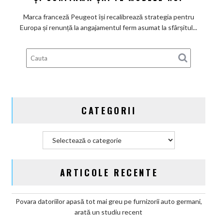
promisiunea
de
Marca franceză Peugeot își recalibrează strategia pentru
a
Europa și renunță la angajamentul ferm asumat la sfârșitul...
deveni
100%
electric
până
în
2030
și
CATEGORII
confirmă
șapte
modele
Categorii
noi
ARTICOLE RECENTE
Povara datoriilor apasă tot mai greu pe furnizorii auto germani,
arată un studiu recent