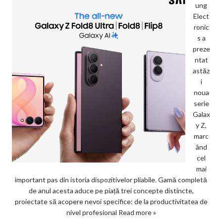
ung
Elect
ronic
s a
preze
ntat
astăz
i
noua
serie
Galax
y Z,
marc
ând
cel
mai
important pas din istoria dispozitivelor pliabile. Gamă completă
de anul acesta aduce pe piață trei concepte distincte,
proiectate să acopere nevoi specifice: de la productivitatea de
nivel profesional
Read more »