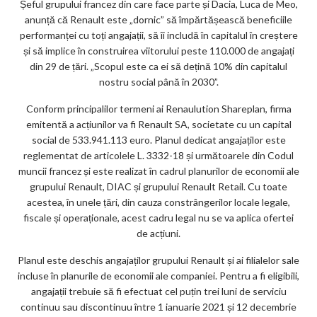
m
Șeful grupului francez din care face parte și Dacia, Luca de Meo,
anunță că Renault este „dornic” să împărtășească beneficiile
ar
performanței cu toți angajații, să îi includă în capitalul în creștere
ks
și să implice în construirea viitorului peste 110.000 de angajați
din 29 de țări. „Scopul este ca ei să dețină 10% din capitalul
nostru social până în 2030”.
Conform principalilor termeni ai Renaulution Shareplan, firma
emitentă a acțiunilor va fi Renault SA, societate cu un capital
social de 533.941.113 euro. Planul dedicat angajaților este
reglementat de articolele L. 3332-18 și următoarele din Codul
muncii francez și este realizat în cadrul planurilor de economii ale
grupului Renault, DIAC și grupului Renault Retail. Cu toate
acestea, în unele țări, din cauza constrângerilor locale legale,
fiscale și operaționale, acest cadru legal nu se va aplica ofertei
de acțiuni.
Planul este deschis angajaților grupului Renault și ai filialelor sale
incluse în planurile de economii ale companiei. Pentru a fi eligibili,
angajații trebuie să fi efectuat cel puțin trei luni de serviciu
continuu sau discontinuu între 1 ianuarie 2021 și 12 decembrie