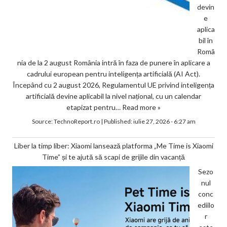
devin
e
aplica
bil în
Româ
nia de la 2 august România intră în faza de punere în aplicare a
cadrului european pentru inteligența artificială (AI Act).
Începând cu 2 august 2026, Regulamentul UE privind inteligența
artificială devine aplicabil la nivel național, cu un calendar
etapizat pentru…
Read more »
Source:
TechnoReport.ro
|
Published:
iulie 27, 2026 - 6:27 am
Liber la timp liber: Xiaomi lansează platforma „Me Time is Xiaomi
Time” și te ajută să scapi de grijile din vacanță
Sezo
nul
conc
ediilo
r