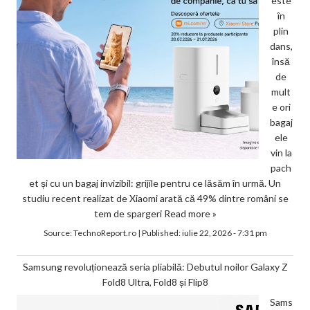
este
în
plin
dans,
însă
de
mult
e ori
bagaj
ele
vin la
pach
et și cu un bagaj invizibil: grijile pentru ce lăsăm în urmă. Un
studiu recent realizat de Xiaomi arată că 49% dintre români se
tem de spargeri
Read more »
Source:
TechnoReport.ro
|
Published:
iulie 22, 2026 - 7:31 pm
Samsung revoluționează seria pliabilă: Debutul noilor Galaxy Z
Fold8 Ultra, Fold8 și Flip8
Sams