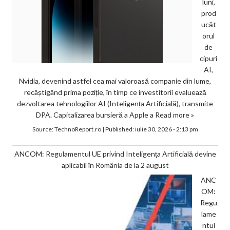
luni,
prod
ucăt
orul
de
cipuri
AI,
Nvidia, devenind astfel cea mai valoroasă companie din lume,
recâștigând prima poziție, în timp ce investitorii evaluează
dezvoltarea tehnologiilor AI (Inteligența Artificială), transmite
DPA. Capitalizarea bursieră a Apple a
Read more »
Source:
TechnoReport.ro
|
Published:
iulie 30, 2026 - 2:13 pm
ANCOM: Regulamentul UE privind Inteligența Artificială devine
aplicabil în România de la 2 august
ANC
OM:
Regu
lame
ntul