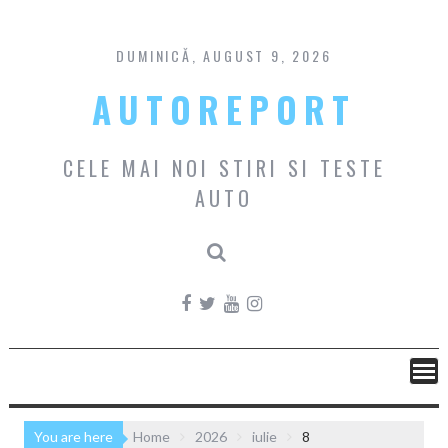
Skip
to
content
DUMINICĂ, AUGUST 9, 2026
AUTOREPORT
CELE MAI NOI STIRI SI TESTE
AUTO
You are here
Home
2026
iulie
8