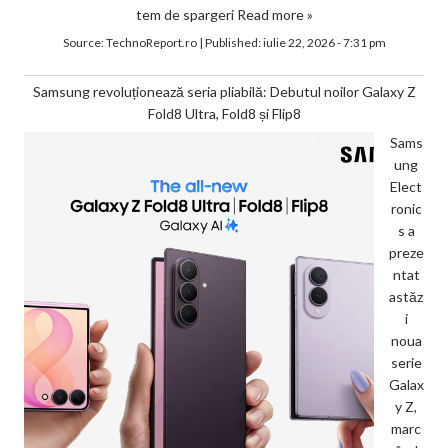
tem de spargeri
Read more »
Source:
TechnoReport.ro
|
Published:
iulie 22, 2026 - 7:31 pm
Samsung revoluționează seria pliabilă: Debutul noilor Galaxy Z
Fold8 Ultra, Fold8 și Flip8
Sams
ung
Elect
ronic
s a
preze
ntat
astăz
i
noua
serie
Galax
y Z,
marc