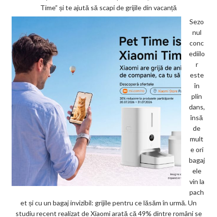
Time” și te ajută să scapi de grijile din vacanță
Sezo
nul
conc
ediilo
r
este
în
plin
dans,
însă
de
mult
e ori
bagaj
ele
vin la
pach
et și cu un bagaj invizibil: grijile pentru ce lăsăm în urmă. Un
studiu recent realizat de Xiaomi arată că 49% dintre români se