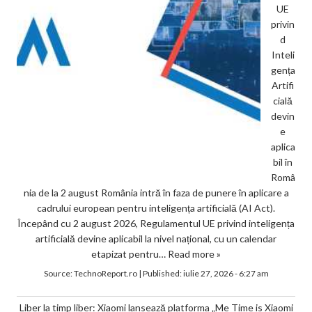
UE
privin
d
Inteli
gența
Artifi
cială
devin
e
aplica
bil în
Româ
nia de la 2 august România intră în faza de punere în aplicare a
cadrului european pentru inteligența artificială (AI Act).
Începând cu 2 august 2026, Regulamentul UE privind inteligența
artificială devine aplicabil la nivel național, cu un calendar
etapizat pentru…
Read more »
Source:
TechnoReport.ro
|
Published:
iulie 27, 2026 - 6:27 am
Liber la timp liber: Xiaomi lansează platforma „Me Time is Xiaomi