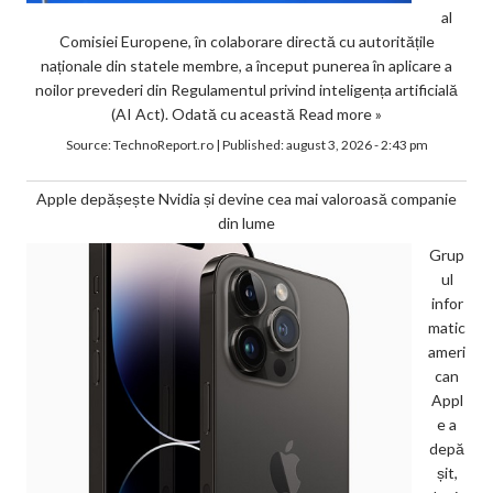
al
Comisiei Europene, în colaborare directă cu autoritățile
naționale din statele membre, a început punerea în aplicare a
noilor prevederi din Regulamentul privind inteligența artificială
(AI Act). Odată cu această
Read more »
Source:
TechnoReport.ro
|
Published:
august 3, 2026 - 2:43 pm
Apple depășește Nvidia și devine cea mai valoroasă companie
din lume
Grup
ul
infor
matic
ameri
can
Appl
e a
depă
șit,