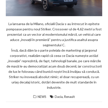
La lansarea de la Milano, oficialii Dacia s-au întrecut în epitete
pompoase pentru noul Striker. Crossover-ul de 4,62 metri a fost
prezentat ca un vector al modernismului mărcii, un vehicul care
aduce „inovații în premieră” pentru a justifica asaltul asupra
segmentului C.
Însă, dacă dăm la o parte poleiala de marketing și jargonul
corporatist, realizăm rapid că ceea ce Dacia numește astăzi
„inovație” reprezintă, de fapt, tehnologii banale, pe care mărcile
de masă le-au democratizat acum două decenii, iar constructorii
de lux le foloseau când bunicii noștri încă învățau să conducă.
Striker nu inovează absolut nimic; el doar recuperează, cu un
uriaș decalaj istoric, dotări devenite de mult standarde în
industrie.
,
NEWS
Dacia
Renault