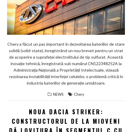
Chery a făcut un pas important în dezvoltarea bateriilor de stare
solidă (solid-state), înregistrând un nou brevet pentru un strat
de acoperire a suprafeței electrolitului de tip sulfurat. Această
inovație tehnică, înregistrată sub numărul CN122348252A la
Administrația Națională a Proprietății Intelectuale, vizează
rezolvarea instabilității interfeței celulelor, o problemă critică în
industria bateriilor de generație următoare.
NEWS
Chery
NOUA DACIA STRIKER:
CONSTRUCTORUL DE LA MIOVENI
DĂ LOVITURA ÎN SEGMENTUL C CU