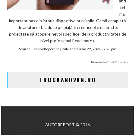
ând
cel
mai
important pas din istoria dispozitivelor pliabile. Gamă completă
de anul acesta aduce pe piață trei concepte distincte,
proiectate să acopere nevoi specifice: de la productivitatea de
nivel profesional
Read more »
Source:
TechnoReport.ro
|
Published:
iulie 22, 2026 - 7:23 pm
Powered by
WordPress RSS Feed Plugin
TRUCKANDVAN.RO
AUTOREPORT © 2016