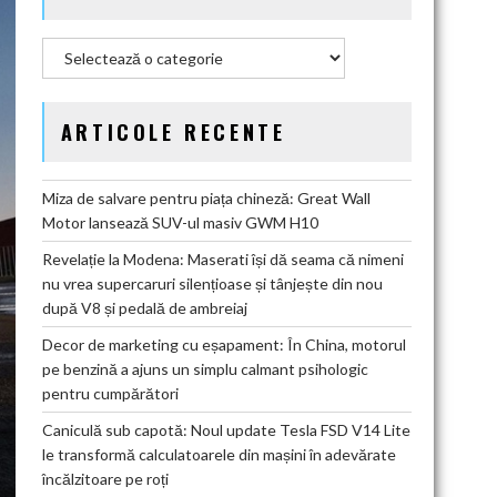
Categorii
ARTICOLE RECENTE
Miza de salvare pentru piața chineză: Great Wall
Motor lansează SUV-ul masiv GWM H10
Revelație la Modena: Maserati își dă seama că nimeni
nu vrea supercaruri silențioase și tânjește din nou
după V8 și pedală de ambreiaj
Decor de marketing cu eșapament: În China, motorul
pe benzină a ajuns un simplu calmant psihologic
pentru cumpărători
Caniculă sub capotă: Noul update Tesla FSD V14 Lite
le transformă calculatoarele din mașini în adevărate
încălzitoare pe roți