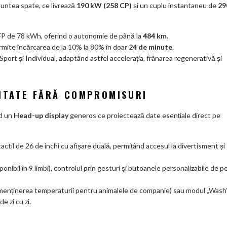
m
untea spate, ce livrează
190 kW (258 CP)
și un cuplu instantaneu de
29
ar
ks
FP de 78 kWh, oferind o autonomie de până la
484 km
.
mite încărcarea de la 10% la 80% în doar
24 de minute
.
Sport și Individual, adaptând astfel accelerația, frânarea regenerativă și
VITATE FĂRĂ COMPROMISURI
nd un
Head-up display
generos ce proiectează date esențiale direct pe
ctil de 26 de inchi cu afișare duală, permițând accesul la divertisment și
nibil în 9 limbi), controlul prin gesturi și butoanele personalizabile de p
enținerea temperaturii pentru animalele de companie) sau modul „Wash
e zi cu zi.