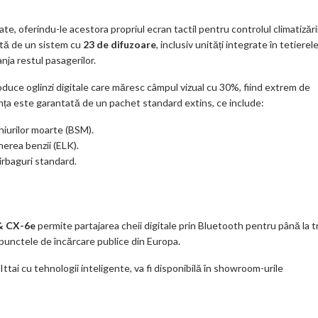
e, oferindu-le acestora propriul ecran tactil pentru controlul climatizări
nută de un sistem cu
23 de difuzoare
, inclusiv unități integrate în tetierel
nja restul pasagerilor.
oduce oglinzi digitale care măresc câmpul vizual cu 30%, fiind extrem de
anța este garantată de un pachet standard extins, ce include:
hiurilor moarte (BSM).
erea benzii (ELK).
irbaguri standard.
& CX-6e
permite partajarea cheii digitale prin Bluetooth pentru până la t
a punctele de încărcare publice din Europa.
ai cu tehnologii inteligente, va fi disponibilă în showroom-urile