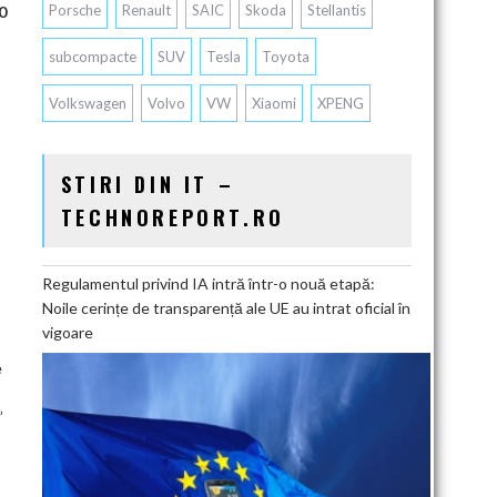
Porsche
Renault
SAIC
Skoda
Stellantis
0
subcompacte
SUV
Tesla
Toyota
Volkswagen
Volvo
VW
Xiaomi
XPENG
STIRI DIN IT –
TECHNOREPORT.RO
Regulamentul privind IA intră într-o nouă etapă:
Noile cerințe de transparență ale UE au intrat oficial în
vigoare
e
”