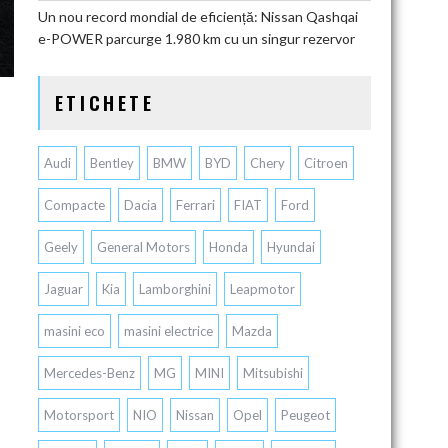
Un nou record mondial de eficiență: Nissan Qashqai
e-POWER parcurge 1.980 km cu un singur rezervor
ETICHETE
Audi
Bentley
BMW
BYD
Chery
Citroen
Compacte
Dacia
Ferrari
FIAT
Ford
Geely
General Motors
Honda
Hyundai
Jaguar
Kia
Lamborghini
Leapmotor
masini eco
masini electrice
Mazda
Mercedes-Benz
MG
MINI
Mitsubishi
Motorsport
NIO
Nissan
Opel
Peugeot