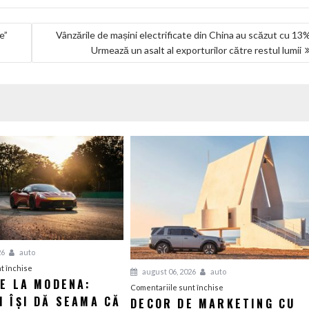
e”
Vânzările de mașini electrificate din China au scăzut cu 13
Urmează un asalt al exporturilor către restul lumii
26
auto
pentru
t închise
august 06, 2026
auto
IE LA MODENA:
Revelație
pentru
Comentariile sunt închise
 ÎȘI DĂ SEAMA CĂ
la
DECOR DE MARKETING CU
Decor