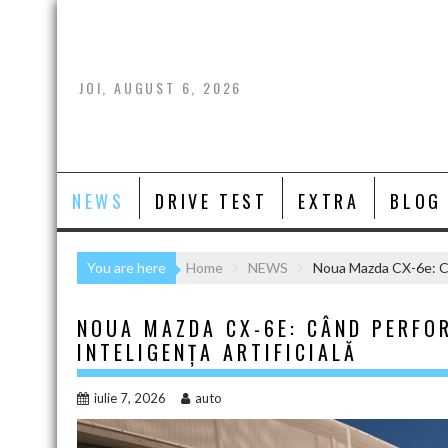
Skip
to
content
JOI, AUGUST 6, 2026
NEWS
DRIVE TEST
EXTRA
BLOG
You are here
Home
NEWS
Noua Mazda CX-6e: Cân
NOUA MAZDA CX-6E: CÂND PERFO
INTELIGENȚA ARTIFICIALĂ
iulie 7, 2026
auto