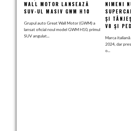
salvare
WALL MOTOR LANSEAZĂ
NIMENI N
pentru
SUV-UL MASIV GWM H10
SUPERCA
piața
ȘI TÂNJE
chineză:
Grupul auto Great Wall Motor (GWM) a
V8 ȘI PE
Great
lansat oficial noul model GWM H10, primul
Wall
SUV angulat...
Marca italiană 
Motor
2024, dar pres
lansează
o...
SUV-
ul
masiv
GWM
H10