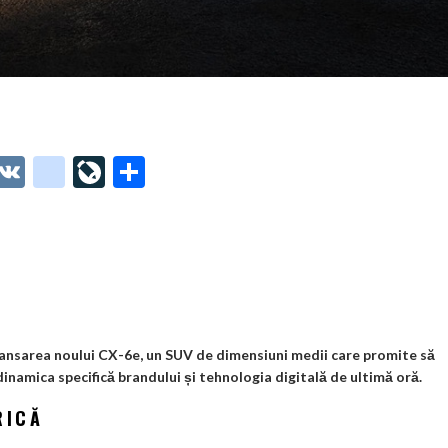
O
V
g
Li
P
t
K
o
ve
ar
o
o
Jo
ta
o
gl
ur
je
.
e_
n
az
co
b
al
ă
m
o
u lansarea noului CX-6e, un SUV de dimensiuni medii care promite să
inamica specifică brandului și tehnologia digitală de ultimă oră.
o
RICĂ
k