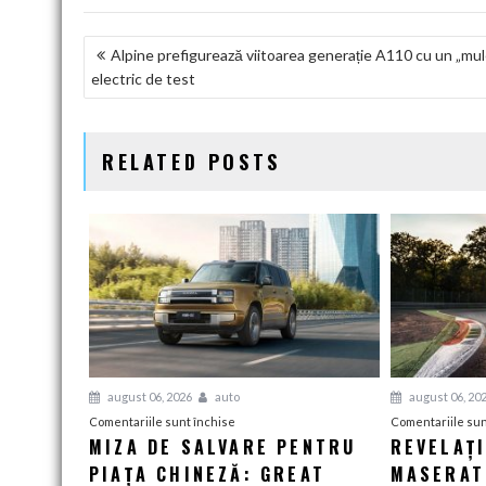
NAVIGARE
Alpine prefigurează viitoarea generație A110 cu un „mul
electric de test
ÎN
ARTICOLE
RELATED POSTS
august 06, 2026
auto
august 06, 20
pentru
Comentariile sunt închise
Comentariile sun
MIZA DE SALVARE PENTRU
REVELAȚ
Miza
PIAȚA CHINEZĂ: GREAT
de
MASERATI