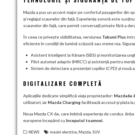
TEHNOLOGIE ȘI SIGURANȚĂ DE TOP
Mazda a pus un accent major pe confortul pasagerilor din spat
și reglajul scaunelor din față. Experiența sonoră este susți
scaunelor din față, care permit conversații private fără a dera
În ceea ce privește vizibilitatea, versiunea
Takumi Plus
intr
eficiente în condiții de lumină scăzută sau vreme rea. Sigur
Asistent inteligent la frânare (SBS) și monitorizarea ung
Pilot automat adaptiv (MRCC) și asistență pentru mențin
Sistem de detectare a prezenței copiilor (CPD) și nouă a
DIGITALIZARE COMPLETĂ
Aplicațiile dedicate simplifică viața proprietarilor:
Mazda6e 
utilizatori, iar
Mazda Charging
facilitează accesul și plata l
Noua Mazda CX-6e, care îmbină experiența de condus Jinba Itt
europene începând cu
începutul toamnei
.
,
,
NEWS
masini electrice
Mazda
SUV