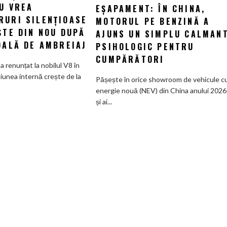
Modena:
U VREA
EȘAPAMENT: ÎN CHINA,
de
Maserati
marketing
RURI SILENȚIOASE
MOTORUL PE BENZINĂ A
își
cu
ȘTE DIN NOU DUPĂ
AJUNS UN SIMPLU CALMAN
dă
eșapament:
DALĂ DE AMBREIAJ
PSIHOLOGIC PENTRU
seama
În
CUMPĂRĂTORI
că
China,
a renunțat la nobilul V8 în
nimeni
motorul
iunea internă crește de la
Pășește în orice showroom de vehicule c
nu
pe
energie nouă (NEV) din China anului 2026
vrea
benzină
și ai...
supercaruri
a
silențioase
ajuns
și
un
tânjește
simplu
din
calmant
nou
psihologic
după
pentru
V8
cumpărători
și
pedală
de
ambreiaj