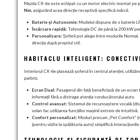
Mazda CX-6e este echipat cu un motor electric montat pe p
Nm
, asigurând acea direcție receptivă specifică mărcii.
Baterie și Autonomie:
Modelul dispune de o baterie L
Încărcare rapidă:
Tehnologia DC de până la 200 kW per
Personalizare:
Șoferii pot alege între modurile Normal, 
direcția după propriul stil.
HABITACLU INTELIGENT: CONECTI
Interiorul CX-6e plasează șoferul în centrul atenției, utilizâ
parbriz.
Ecran Dual:
Pasagerul din față beneficiază de un ecran ta
informații fără a distrage atenția conducătorului auto.
Control avansat:
Sistemul de recunoaștere vocală (dispo
volan fac utilizarea funcțiilor mașinii extrem de intuitivă.
Confort personalizat:
Moduri precum „Pet Comfort” (m
(pentru vizite la spălătoria auto) simplifică interacțiunile d