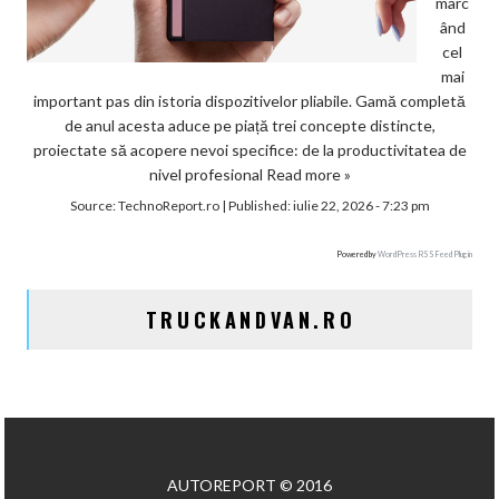
marc
ând
cel
mai
important pas din istoria dispozitivelor pliabile. Gamă completă
de anul acesta aduce pe piață trei concepte distincte,
proiectate să acopere nevoi specifice: de la productivitatea de
nivel profesional
Read more »
Source:
TechnoReport.ro
|
Published:
iulie 22, 2026 - 7:23 pm
Powered by
WordPress RSS Feed Plugin
TRUCKANDVAN.RO
AUTOREPORT © 2016