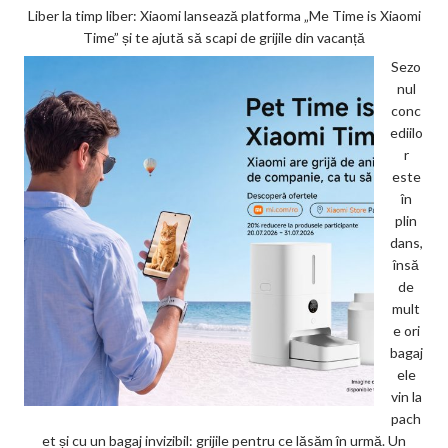
Liber la timp liber: Xiaomi lansează platforma „Me Time is Xiaomi
Time” și te ajută să scapi de grijile din vacanță
Sezo
nul
conc
ediilo
r
este
în
plin
dans,
însă
de
mult
e ori
bagaj
ele
vin la
pach
et și cu un bagaj invizibil: grijile pentru ce lăsăm în urmă. Un