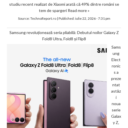
studiu recent realizat de Xiaomi arată că 49% dintre români se
tem de spargeri
Read more »
Source:
TechnoReport.ro
|
Published:
iulie 22, 2026 - 7:31 pm
Samsung revoluționează seria pliabilă: Debutul noilor Galaxy Z
Fold8 Ultra, Fold8 și Flip8
Sams
ung
Elect
ronic
s a
preze
ntat
astăz
i
noua
serie
Galax
y Z,