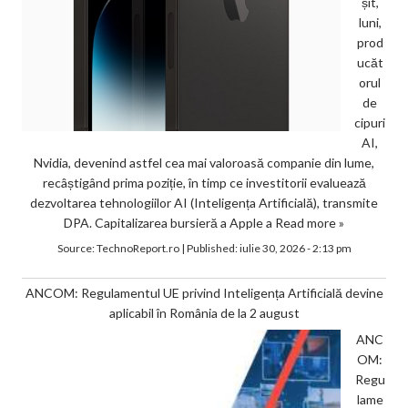
șit,
luni,
prod
ucăt
orul
de
cipuri
AI,
Nvidia, devenind astfel cea mai valoroasă companie din lume,
recâștigând prima poziție, în timp ce investitorii evaluează
dezvoltarea tehnologiilor AI (Inteligența Artificială), transmite
DPA. Capitalizarea bursieră a Apple a
Read more »
Source:
TechnoReport.ro
|
Published:
iulie 30, 2026 - 2:13 pm
ANCOM: Regulamentul UE privind Inteligența Artificială devine
aplicabil în România de la 2 august
ANC
OM:
Regu
lame