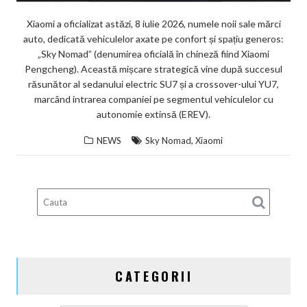
Xiaomi a oficializat astăzi, 8 iulie 2026, numele noii sale mărci
auto, dedicată vehiculelor axate pe confort și spațiu generos:
„Sky Nomad” (denumirea oficială în chineză fiind Xiaomi
Pengcheng). Această mișcare strategică vine după succesul
răsunător al sedanului electric SU7 și a crossover-ului YU7,
marcând intrarea companiei pe segmentul vehiculelor cu
autonomie extinsă (EREV).
,
NEWS
Sky Nomad
Xiaomi
CATEGORII