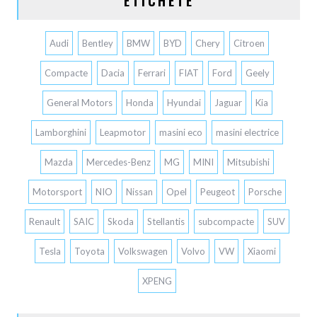
ETICHETE
Audi
Bentley
BMW
BYD
Chery
Citroen
Compacte
Dacia
Ferrari
FIAT
Ford
Geely
General Motors
Honda
Hyundai
Jaguar
Kia
Lamborghini
Leapmotor
masini eco
masini electrice
Mazda
Mercedes-Benz
MG
MINI
Mitsubishi
Motorsport
NIO
Nissan
Opel
Peugeot
Porsche
Renault
SAIC
Skoda
Stellantis
subcompacte
SUV
Tesla
Toyota
Volkswagen
Volvo
VW
Xiaomi
XPENG