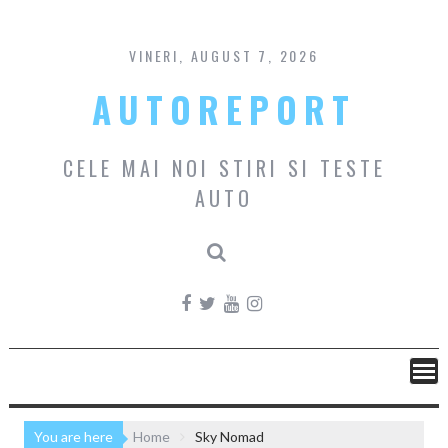
Skip
to
content
VINERI, AUGUST 7, 2026
AUTOREPORT
CELE MAI NOI STIRI SI TESTE
AUTO
You are here
Home
Sky Nomad