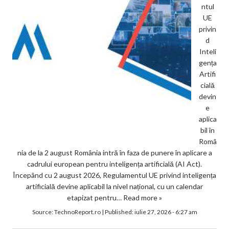
ntul
UE
privin
d
Inteli
gența
Artifi
cială
devin
e
aplica
bil în
Româ
nia de la 2 august România intră în faza de punere în aplicare a
cadrului european pentru inteligența artificială (AI Act).
Începând cu 2 august 2026, Regulamentul UE privind inteligența
artificială devine aplicabil la nivel național, cu un calendar
etapizat pentru…
Read more »
Source:
TechnoReport.ro
|
Published:
iulie 27, 2026 - 6:27 am