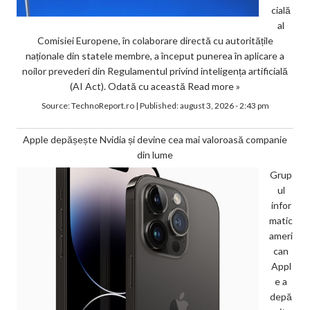
cială
al
Comisiei Europene, în colaborare directă cu autoritățile
naționale din statele membre, a început punerea în aplicare a
noilor prevederi din Regulamentul privind inteligența artificială
(AI Act). Odată cu această
Read more »
Source:
TechnoReport.ro
|
Published:
august 3, 2026 - 2:43 pm
Apple depășește Nvidia și devine cea mai valoroasă companie
din lume
Grup
ul
infor
matic
ameri
can
Appl
e a
depă