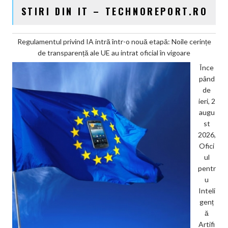
STIRI DIN IT – TECHNOREPORT.RO
Regulamentul privind IA intră într-o nouă etapă: Noile cerințe
de transparență ale UE au intrat oficial în vigoare
Înce
pând
de
ieri, 2
augu
st
2026,
Ofici
ul
pentr
u
Inteli
genț
ă
Artifi