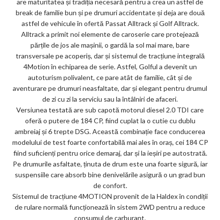
are maturitatea și tradiția necesară pentru a crea un astfel de
ks
break de familie bun și pe drumuri accidentate și deja are două
astfel de vehicule în ofertă Passat Alltrack și Golf Alltrack.
Alltrack a primit noi elemente de caroserie care protejează
părțile de jos ale mașinii, o gardă la sol mai mare, bare
transversale pe acoperiș, dar și sistemul de tracțiune integrală
4Motion în echiparea de serie. Astfel, Golful a devenit un
autoturism polivalent, ce pare atât de familie, cât și de
aventurare pe drumuri neasfaltate, dar și elegant pentru drumul
de zi cu zi la serviciu sau la întâlniri de afaceri.
Versiunea testată are sub capotă motorul diesel 2.0 TDI care
oferă o putere de 184 CP, fiind cuplat la o cutie cu dublu
ambreiaj și 6 trepte DSG. Această combinație face conducerea
modelului de test foarte confortabilă mai ales în oraș, cei 184 CP
fiind suficienți pentru orice demaraj, dar și la ieșiri pe autostrată.
Pe drumurile asfaltate, ținuta de drum este una foarte sigură, iar
suspensiile care absorb bine denivelările asigură o un grad bun
de confort.
Sistemul de tracțiune 4MOTION provenit de la Haldex în condiții
de rulare normală funcționează în sistem 2WD pentru a reduce
consumul de carburant.