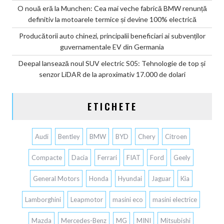
O nouă eră la Munchen: Cea mai veche fabrică BMW renunță
definitiv la motoarele termice și devine 100% electrică
Producătorii auto chinezi, principalii beneficiari ai subvenților
guvernamentale EV din Germania
Deepal lansează noul SUV electric S05: Tehnologie de top și
senzor LiDAR de la aproximativ 17.000 de dolari
ETICHETE
Audi
Bentley
BMW
BYD
Chery
Citroen
Compacte
Dacia
Ferrari
FIAT
Ford
Geely
General Motors
Honda
Hyundai
Jaguar
Kia
Lamborghini
Leapmotor
masini eco
masini electrice
Mazda
Mercedes-Benz
MG
MINI
Mitsubishi