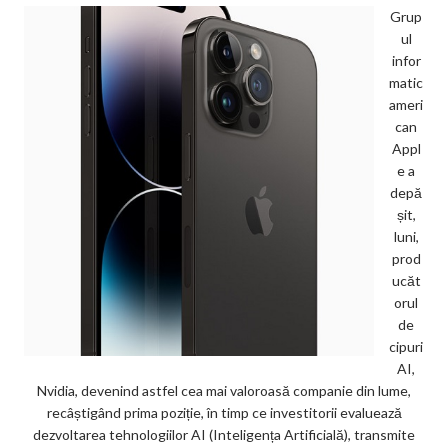
Grup
ul
infor
matic
ameri
can
Appl
e a
depă
șit,
luni,
prod
ucăt
orul
de
cipuri
AI,
Nvidia, devenind astfel cea mai valoroasă companie din lume,
recâștigând prima poziție, în timp ce investitorii evaluează
dezvoltarea tehnologiilor AI (Inteligența Artificială), transmite