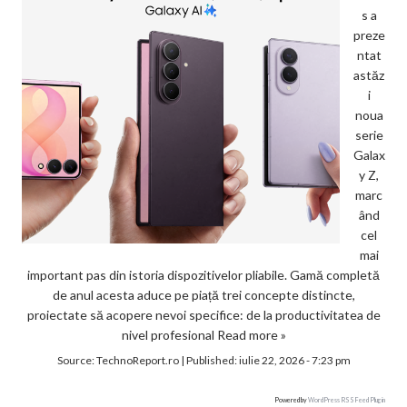
s a
preze
ntat
astăz
i
noua
serie
Galax
y Z,
marc
ând
cel
mai
important pas din istoria dispozitivelor pliabile. Gamă completă
de anul acesta aduce pe piață trei concepte distincte,
proiectate să acopere nevoi specifice: de la productivitatea de
nivel profesional
Read more »
Source:
TechnoReport.ro
|
Published:
iulie 22, 2026 - 7:23 pm
Powered by
WordPress RSS Feed Plugin