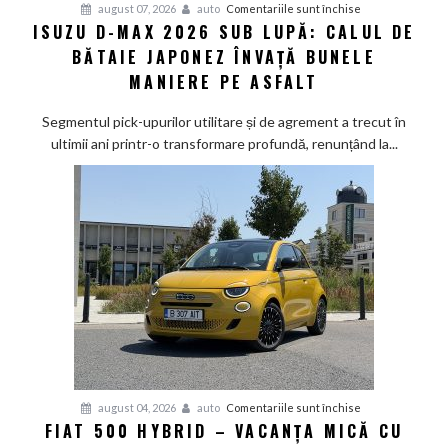
pentru
august 07, 2026
auto
Comentariile sunt închise
ISUZU D-MAX 2026 SUB LUPĂ: CALUL DE
Isuzu
BĂTAIE JAPONEZ ÎNVAȚĂ BUNELE
D-
Max
MANIERE PE ASFALT
2026
sub
Segmentul pick-upurilor utilitare și de agrement a trecut în
lupă:
ultimii ani printr-o transformare profundă, renunțând la...
Calul
de
bătaie
japonez
învață
bunele
maniere
pe
asfalt
pentru
august 04, 2026
auto
Comentariile sunt închise
FIAT 500 HYBRID – VACANȚA MICĂ CU
Fiat