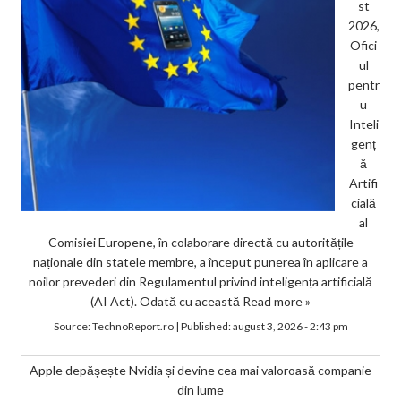
st
2026,
Ofici
ul
pentr
u
Inteli
genț
ă
Artifi
cială
al
Comisiei Europene, în colaborare directă cu autoritățile
naționale din statele membre, a început punerea în aplicare a
noilor prevederi din Regulamentul privind inteligența artificială
(AI Act). Odată cu această
Read more »
Source:
TechnoReport.ro
|
Published:
august 3, 2026 - 2:43 pm
Apple depășește Nvidia și devine cea mai valoroasă companie
din lume