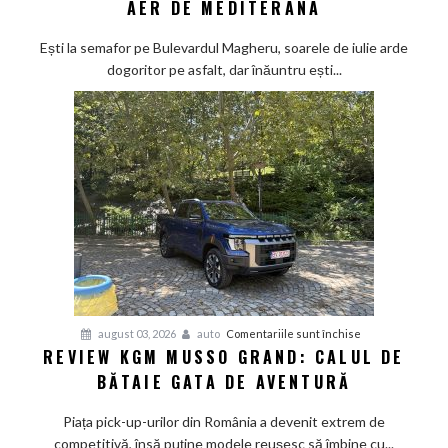
AER DE MEDITERANA
500
Hybrid
Ești la semafor pe Bulevardul Magheru, soarele de iulie arde
–
dogoritor pe asfalt, dar înăuntru ești...
vacanța
mică
cu
aer
de
Mediterana
pentru
august 03, 2026
auto
Comentariile sunt închise
REVIEW KGM MUSSO GRAND: CALUL DE
Review
BĂTAIE GATA DE AVENTURĂ
KGM
Musso
Piața pick-up-urilor din România a devenit extrem de
Grand:
competitivă, însă puține modele reușesc să îmbine cu...
Calul