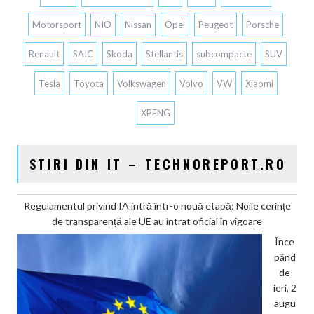
Motorsport
NIO
Nissan
Opel
Peugeot
Porsche
Renault
SAIC
Skoda
Stellantis
subcompacte
SUV
Tesla
Toyota
Volkswagen
Volvo
VW
Xiaomi
XPENG
STIRI DIN IT – TECHNOREPORT.RO
Regulamentul privind IA intră într-o nouă etapă: Noile cerințe
de transparență ale UE au intrat oficial în vigoare
Înce
pând
de
ieri, 2
augu