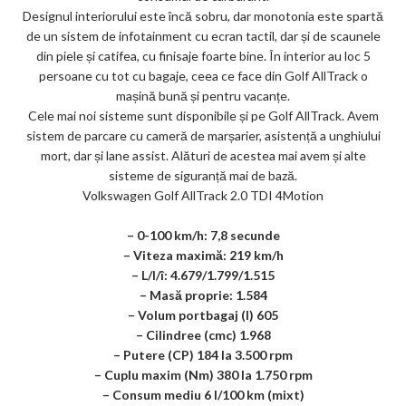
Designul interiorului este încă sobru, dar monotonia este spartă
de un sistem de infotainment cu ecran tactil, dar și de scaunele
din piele și catifea, cu finisaje foarte bine. În interior au loc 5
persoane cu tot cu bagaje, ceea ce face din Golf AllTrack o
mașină bună și pentru vacanțe.
Cele mai noi sisteme sunt disponibile și pe Golf AllTrack. Avem
sistem de parcare cu cameră de marșarier, asistență a unghiului
mort, dar și lane assist. Alături de acestea mai avem și alte
sisteme de siguranță mai de bază.
Volkswagen Golf AllTrack 2.0 TDI 4Motion
– 0-100 km/h: 7,8 secunde
– Viteza maximă: 219 km/h
– L/l/î: 4.679/1.799/1.515
– Masă proprie: 1.584
– Volum portbagaj (l) 605
– Cilindree (cmc) 1.968
– Putere (CP) 184 la 3.500 rpm
– Cuplu maxim (Nm) 380 la 1.750 rpm
– Consum mediu 6 l/100 km (mixt)