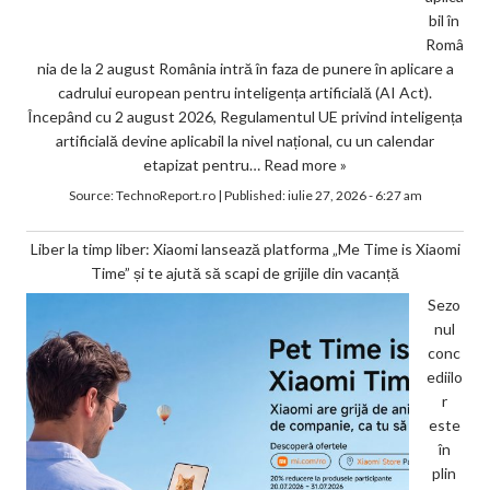
bil în
Româ
nia de la 2 august România intră în faza de punere în aplicare a
cadrului european pentru inteligența artificială (AI Act).
Începând cu 2 august 2026, Regulamentul UE privind inteligența
artificială devine aplicabil la nivel național, cu un calendar
etapizat pentru…
Read more »
Source:
TechnoReport.ro
|
Published:
iulie 27, 2026 - 6:27 am
Liber la timp liber: Xiaomi lansează platforma „Me Time is Xiaomi
Time” și te ajută să scapi de grijile din vacanță
Sezo
nul
conc
ediilo
r
este
în
plin