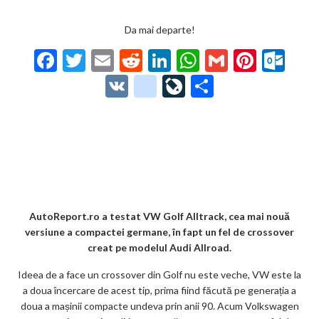
Da mai departe!
F
T
E
R
Li
W
G
Pi
O
ac
w
m
e
n
h
m
nt
ut
V
g
Li
P
e
itt
ai
d
ke
at
ai
er
lo
K
o
ve
ar
b
er
l
di
dI
s
l
es
o
o
Jo
ta
o
t
n
A
t
k.
gl
ur
je
o
p
co
e_
n
az
k
p
m
b
al
ă
o
AutoReport.ro a testat VW Golf Alltrack, cea mai nouă
versiune a compactei germane, în fapt un fel de crossover
o
creat pe modelul Audi Allroad.
k
Ideea de a face un crossover din Golf nu este veche, VW este la
m
a doua încercare de acest tip, prima fiind făcută pe generația a
doua a mașinii compacte undeva prin anii 90. Acum Volkswagen
ar