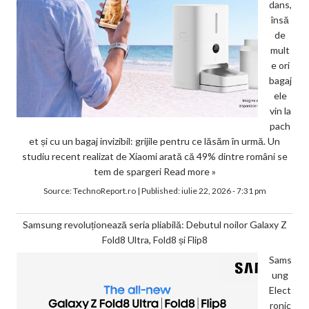
dans,
însă
de
mult
e ori
bagaj
ele
vin la
pach
et și cu un bagaj invizibil: grijile pentru ce lăsăm în urmă. Un
studiu recent realizat de Xiaomi arată că 49% dintre români se
tem de spargeri
Read more »
Source:
TechnoReport.ro
|
Published:
iulie 22, 2026 - 7:31 pm
Samsung revoluționează seria pliabilă: Debutul noilor Galaxy Z
Fold8 Ultra, Fold8 și Flip8
Sams
ung
Elect
ronic