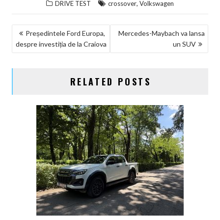
,
DRIVE TEST
crossover
Volkswagen
NAVIGARE
Președintele Ford Europa,
Mercedes-Maybach va lansa
despre investiția de la Craiova
un SUV
ÎN
ARTICOLE
RELATED POSTS