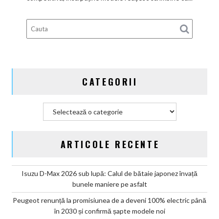
de
bătaie
gata
de
aventură
CATEGORII
Categorii
ARTICOLE RECENTE
Isuzu D-Max 2026 sub lupă: Calul de bătaie japonez învață
bunele maniere pe asfalt
Peugeot renunță la promisiunea de a deveni 100% electric până
în 2030 și confirmă șapte modele noi