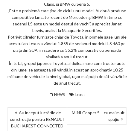
Class, și BMW cu Seria 5.
„Este o problemă care ține de ciclul unui model. Ai două produse
competitive lansate recent de Mercedes și BMW, în timp ce
sedanul LS este un model destul de vechi”, a apreciat Janet
Lewis, analist la Macquarie Securities.
Potrivit cifrelor furnizate chiar de Toyota, în primele șase luni ale
acestui an Lexus a vândut 1.855 de sedanuri modelul LS 460 pe
piața din SUA, în scădere cu 35,2% comparativ cu perioada
similară a anului trecut.
În total, grupul japonez Toyota, al doilea mare constructor auto
din lume, se așteaptă să vândă în acest an aproximativ 10,25
milioane de vehicule la nivel global, ușor mai puțin decât vânzările
de anul trecut.
NEWS
Lexus
NAVIGARE
Au început lucrările de
MINI Cooper S – cu mai mult
construcție pentru RENAULT
spațiu
ÎN
BUCHAREST CONNECTED
ARTICOLE