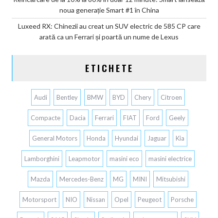
noua generație Smart #1 în China
Luxeed RX: Chinezii au creat un SUV electric de 585 CP care
arată ca un Ferrari și poartă un nume de Lexus
ETICHETE
Audi
Bentley
BMW
BYD
Chery
Citroen
Compacte
Dacia
Ferrari
FIAT
Ford
Geely
General Motors
Honda
Hyundai
Jaguar
Kia
Lamborghini
Leapmotor
masini eco
masini electrice
Mazda
Mercedes-Benz
MG
MINI
Mitsubishi
Motorsport
NIO
Nissan
Opel
Peugeot
Porsche