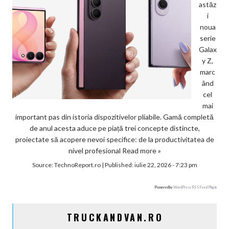
astăz
i
noua
serie
Galax
y Z,
marc
ând
cel
mai
important pas din istoria dispozitivelor pliabile. Gamă completă
de anul acesta aduce pe piață trei concepte distincte,
proiectate să acopere nevoi specifice: de la productivitatea de
nivel profesional
Read more »
Source:
TechnoReport.ro
|
Published:
iulie 22, 2026 - 7:23 pm
Powered by
WordPress RSS Feed Plugin
TRUCKANDVAN.RO