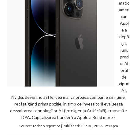
matic
ameri
can
Appl
e a
depă
șit,
luni,
prod
ucăt
orul
de
cipuri
AI,
Nvidia, devenind astfel cea mai valoroasă companie din lume,
recâștigând prima poziție, în timp ce investitorii evaluează
dezvoltarea tehnologiilor AI (Inteligența Artificială), transmite
DPA. Capitalizarea bursieră a Apple a
Read more »
Source:
TechnoReport.ro
|
Published:
iulie 30, 2026 - 2:13 pm