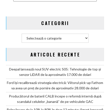
celulelor
„banană”
de
pe
CATEGORII
vehiculele
GAC
Categorii
ARTICOLE RECENTE
Deepal lansează noul SUV electric S05: Tehnologie de top și
senzor LiDAR de la aproximativ 17.000 de dolari
Ford își recalibrează strategia electrică: Viitorul pick-up Fathom
va avea un preț de pornire de aproximativ 28.000 de dolari
Producătorul de baterii CALB începe o reformă internă după
scandalul celulelor „banană” de pe vehiculele GAC
Reîncărcare de la 10% la 80% în doar 12 minute: Smart lansează