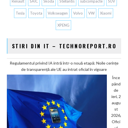
Renault
SAIC
Skoda
Stellantis
subcompacte
SUV
Tesla
Toyota
Volkswagen
Volvo
VW
Xiaomi
XPENG
STIRI DIN IT – TECHNOREPORT.RO
Regulamentul privind IA intră într-o nouă etapă: Noile cerințe
de transparență ale UE au intrat oficial în vigoare
Înce
pând
de
ieri, 2
augu
st
2026,
Ofici
ul