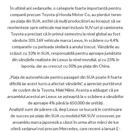
m
În ultimii ani sedanurile, o categorie foarte importantă pentru
ar
companii precum Toyota și Honda Motor Co, au pierdut teren
ks
pe piața din SUA, astfel că mulți producători au început să se
reorienteze spre vehicule mai mari inclusiv SUV-uri și camionete.
Toyota a precizat că în primul semestru la nivel global au fost
vândute 305.169 vehicule marca Lexus, în scădere cu 4,4%
comparativ cu perioada similară a anului trecut. Vânzările au
scăzut cu 10% în SUA, responsabilă pentru aproape jumătate
din vânzările realizate de Lexus la nivel mondial, și cu 23% în
Japonia, dar au crescut cu 30% pe piața din China.
„Piața de autovehicule pentru pasageri din SUA poate fi foarte
dificilă iar acest lucru a afectat vânzările”, a apreciat purtătorul
de cuvânt de la Toyota, Maki Niimi. Acesta a adăugat că pe
ansamblul acestui an Lexus se așteaptă la o scădere a vânzărilor
de aproape 4% până la 650.000 de unități.
Analiștii sunt de părere că, deși Lexus se bucură în continuare
de succes pe piața din SUA cu modelul NX SUV crossover, pe
ansamblu marca japoneză a căzut în urma altor mărci de lux
oferă sedanuri noi precum Mercedes, care recent a lansat E-