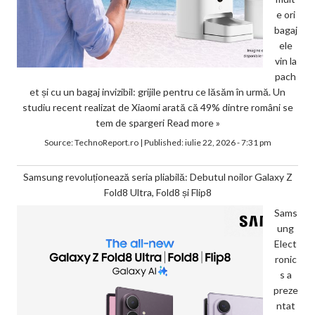
e ori
bagaj
ele
vin la
pach
et și cu un bagaj invizibil: grijile pentru ce lăsăm în urmă. Un
studiu recent realizat de Xiaomi arată că 49% dintre români se
tem de spargeri
Read more »
Source:
TechnoReport.ro
|
Published:
iulie 22, 2026 - 7:31 pm
Samsung revoluționează seria pliabilă: Debutul noilor Galaxy Z
Fold8 Ultra, Fold8 și Flip8
Sams
ung
Elect
ronic
s a
preze
ntat