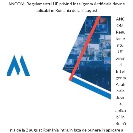
ANCOM: Regulamentul UE privind Inteligența Artificială devine
aplicabil în România de la 2 august
ANC
OM:
Regu
lame
ntul
UE
privin
d
Inteli
gența
Artifi
cială
devin
e
aplica
bil în
Româ
nia de la 2 august România intră în faza de punere în aplicare a