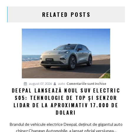
RELATED POSTS
pentru
august 07, 2026
auto
Comentariile sunt închise
DEEPAL LANSEAZĂ NOUL SUV ELECTRIC
Deepal
S05: TEHNOLOGIE DE TOP ȘI SENZOR
lansează
noul
LIDAR DE LA APROXIMATIV 17.000 DE
SUV
DOLARI
electric
S05:
Brandul de vehicule electrice Deepal, deținut de gigantul auto
Tehnologie
chinez Changan Automobile, a lansat oficial versiunea...