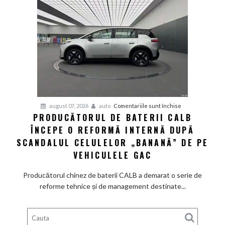
va
avea
un
preț
de
pornire
de
aproximativ
28.000
de
pentru
august 07, 2026
auto
Comentariile sunt închise
dolari
PRODUCĂTORUL DE BATERII CALB
Producătorul
ÎNCEPE O REFORMĂ INTERNĂ DUPĂ
de
baterii
SCANDALUL CELULELOR „BANANĂ” DE PE
CALB
VEHICULELE GAC
începe
o
Producătorul chinez de baterii CALB a demarat o serie de
reformă
reforme tehnice și de management destinate...
internă
după
scandalul