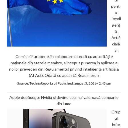
pentr
u
Inteli
genț
ă
Artifi
cială
al
Comisiei Europene, în colaborare directă cu autoritățile
naționale din statele membre, a început punerea în aplicare a
noilor prevederi din Regulamentul privind inteligența artificială
(AI Act). Odată cu această
Read more »
Source:
TechnoReport.ro
|
Published:
august 3, 2026 - 2:43 pm
Apple depășește Nvidia și devine cea mai valoroasă companie
din lume
Grup
ul
infor