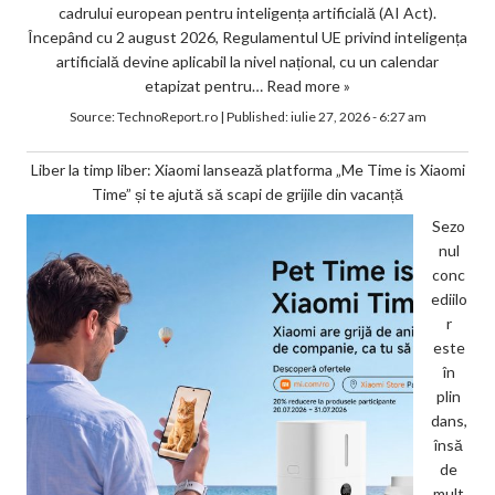
cadrului european pentru inteligența artificială (AI Act).
Începând cu 2 august 2026, Regulamentul UE privind inteligența
artificială devine aplicabil la nivel național, cu un calendar
etapizat pentru…
Read more »
Source:
TechnoReport.ro
|
Published:
iulie 27, 2026 - 6:27 am
Liber la timp liber: Xiaomi lansează platforma „Me Time is Xiaomi
Time” și te ajută să scapi de grijile din vacanță
Sezo
nul
conc
ediilo
r
este
în
plin
dans,
însă
de
mult