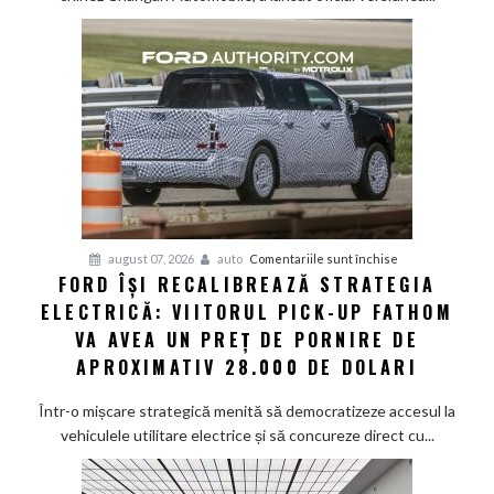
de
top
și
senzor
LiDAR
de
la
aproximativ
17.000
de
dolari
pentru
august 07, 2026
auto
Comentariile sunt închise
FORD ÎȘI RECALIBREAZĂ STRATEGIA
Ford
ELECTRICĂ: VIITORUL PICK-UP FATHOM
își
recalibrează
VA AVEA UN PREȚ DE PORNIRE DE
strategia
APROXIMATIV 28.000 DE DOLARI
electrică:
Viitorul
Într-o mișcare strategică menită să democratizeze accesul la
pick-
vehiculele utilitare electrice și să concureze direct cu...
up
Fathom