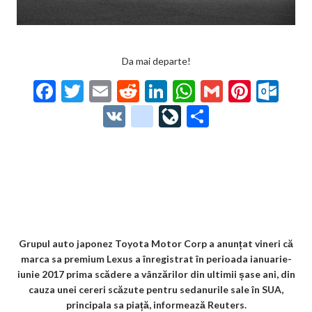
Da mai departe!
F
T
E
R
Li
W
G
Pi
O
ac
w
m
e
n
h
m
nt
ut
V
g
Li
P
e
itt
ai
d
ke
at
ai
er
lo
K
o
ve
ar
b
er
l
di
dI
s
l
es
o
o
Jo
ta
o
t
n
A
t
k.
gl
ur
je
o
p
co
e_
n
az
k
p
m
b
al
ă
o
Grupul auto japonez Toyota Motor Corp a anunțat vineri că
marca sa premium Lexus a înregistrat în perioada ianuarie-
o
iunie 2017 prima scădere a vânzărilor din ultimii șase ani, din
k
cauza unei cereri scăzute pentru sedanurile sale în SUA,
principala sa piață, informează Reuters.