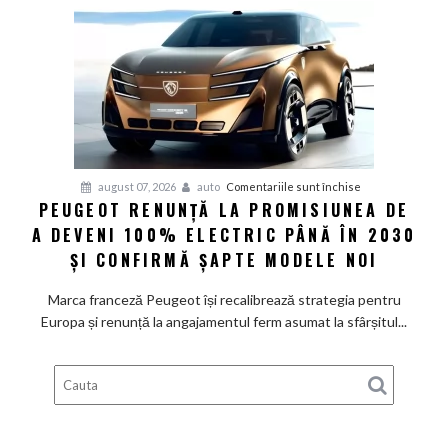
Volkswagen
cer
măsuri
rapide
de
restructurare
pentru
august 07, 2026
auto
Comentariile sunt închise
PEUGEOT RENUNȚĂ LA PROMISIUNEA DE
Peugeot
A DEVENI 100% ELECTRIC PÂNĂ ÎN 2030
renunță
la
ȘI CONFIRMĂ ȘAPTE MODELE NOI
promisiunea
de
Marca franceză Peugeot își recalibrează strategia pentru
a
Europa și renunță la angajamentul ferm asumat la sfârșitul...
deveni
100%
electric
până
în