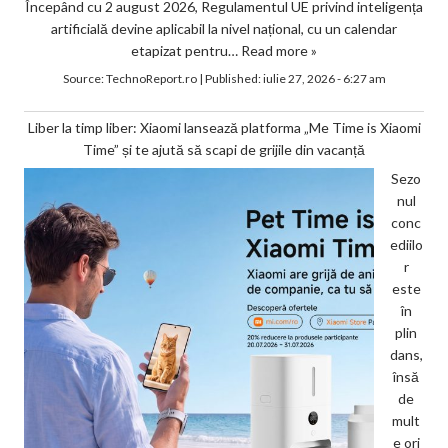
Începând cu 2 august 2026, Regulamentul UE privind inteligența
artificială devine aplicabil la nivel național, cu un calendar
etapizat pentru…
Read more »
Source:
TechnoReport.ro
|
Published:
iulie 27, 2026 - 6:27 am
Liber la timp liber: Xiaomi lansează platforma „Me Time is Xiaomi
Time” și te ajută să scapi de grijile din vacanță
Sezo
nul
conc
ediilo
r
este
în
plin
dans,
însă
de
mult
e ori