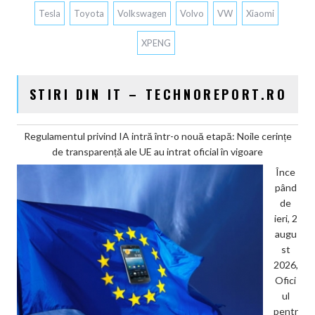
Tesla
Toyota
Volkswagen
Volvo
VW
Xiaomi
XPENG
STIRI DIN IT – TECHNOREPORT.RO
Regulamentul privind IA intră într-o nouă etapă: Noile cerințe
de transparență ale UE au intrat oficial în vigoare
Înce
pând
de
ieri, 2
augu
st
2026,
Ofici
ul
pentr