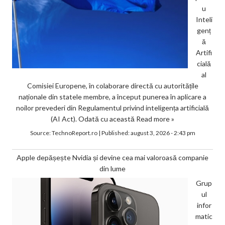
u
Inteli
genț
ă
Artifi
cială
al
Comisiei Europene, în colaborare directă cu autoritățile
naționale din statele membre, a început punerea în aplicare a
noilor prevederi din Regulamentul privind inteligența artificială
(AI Act). Odată cu această
Read more »
Source:
TechnoReport.ro
|
Published:
august 3, 2026 - 2:43 pm
Apple depășește Nvidia și devine cea mai valoroasă companie
din lume
Grup
ul
infor
matic