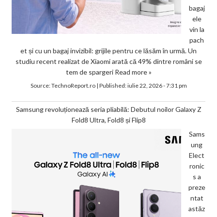
bagaj
ele
vin la
pach
et și cu un bagaj invizibil: grijile pentru ce lăsăm în urmă. Un
studiu recent realizat de Xiaomi arată că 49% dintre români se
tem de spargeri
Read more »
Source:
TechnoReport.ro
|
Published:
iulie 22, 2026 - 7:31 pm
Samsung revoluționează seria pliabilă: Debutul noilor Galaxy Z
Fold8 Ultra, Fold8 și Flip8
Sams
ung
Elect
ronic
s a
preze
ntat
astăz