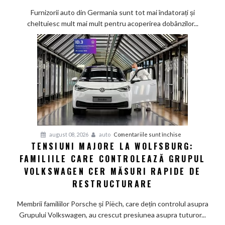
mai
Furnizorii auto din Germania sunt tot mai îndatorați și
greu
cheltuiesc mult mai mult pentru acoperirea dobânzilor...
pe
furnizorii
auto
germani,
arată
un
studiu
recent
pentru
august 08, 2026
auto
Comentariile sunt închise
TENSIUNI MAJORE LA WOLFSBURG:
Tensiuni
FAMILIILE CARE CONTROLEAZĂ GRUPUL
majore
la
VOLKSWAGEN CER MĂSURI RAPIDE DE
Wolfsburg:
RESTRUCTURARE
Familiile
care
Membrii familiilor Porsche și Piëch, care dețin controlul asupra
controlează
Grupului Volkswagen, au crescut presiunea asupra tuturor...
Grupul