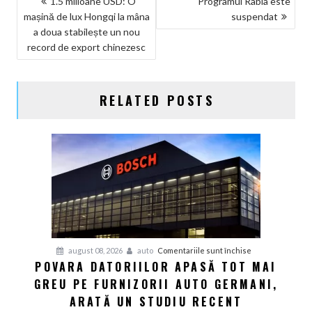
1.5 milioane USD: O
Programul Rabla este
mașină de lux Hongqi la mâna
suspendat
ÎN
a doua stabilește un nou
ARTICOLE
record de export chinezesc
RELATED POSTS
pentru
august 08, 2026
auto
Comentariile sunt închise
POVARA DATORIILOR APASĂ TOT MAI
Povara
GREU PE FURNIZORII AUTO GERMANI,
datoriilor
apasă
ARATĂ UN STUDIU RECENT
tot