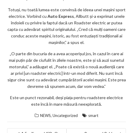
Totuși, nu toată lumea este convinsă de ideea unei mașini sport
electrice. Vorbind cu
Auto Express
, Allbutt și-a exprimat unele
îndoieli cu privire la faptul dacă un Roadster electric ar putea
capta cu adevărat spiritul originalului. „Cred că mulți oameni care
conduc aceste mașini, istoric, au fost entuziaști tradiționali ai
mașinilor,” a spus el.
„O parte din bucuria de a avea acoperișul jos, în cazul în care ai
mai puțin păr de ciufulit în zilele noastre, este și să auzi sunetul
motorului,” a adăugat el. „Poate că există o nouă audiență care
ar privi [un roadster electric] într-un mod diferit. Nu sunt încă
sigur cine sunt cu adevărat cumpărătorii acelei mașini. Este prea
devreme să spunem acum, dar vom vedea.”
Este un punct rezonabil, deși piața pentru roadstere electrice
este încă în mare măsură neexplorată.
,
NEWS
Uncategorized
smart
NAVIGARE