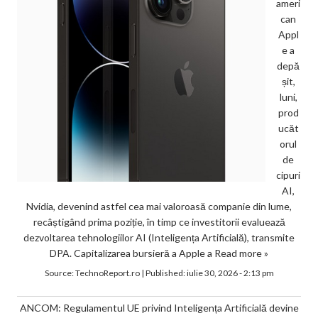
ameri
can
Appl
e a
depă
șit,
luni,
prod
ucăt
orul
de
cipuri
AI,
Nvidia, devenind astfel cea mai valoroasă companie din lume,
recâștigând prima poziție, în timp ce investitorii evaluează
dezvoltarea tehnologiilor AI (Inteligența Artificială), transmite
DPA. Capitalizarea bursieră a Apple a
Read more »
Source:
TechnoReport.ro
|
Published:
iulie 30, 2026 - 2:13 pm
ANCOM: Regulamentul UE privind Inteligența Artificială devine