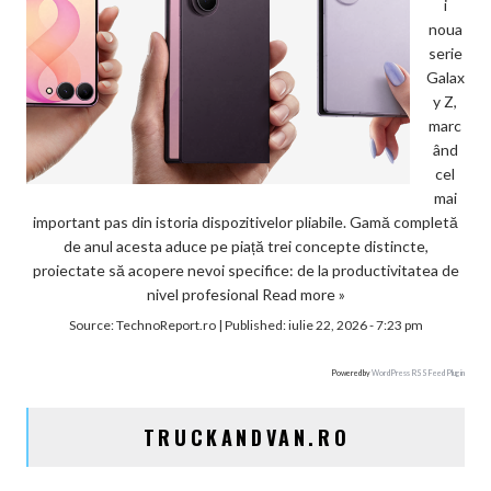
i
noua
serie
Galax
y Z,
marc
ând
cel
mai
important pas din istoria dispozitivelor pliabile. Gamă completă
de anul acesta aduce pe piață trei concepte distincte,
proiectate să acopere nevoi specifice: de la productivitatea de
nivel profesional
Read more »
Source:
TechnoReport.ro
|
Published:
iulie 22, 2026 - 7:23 pm
Powered by
WordPress RSS Feed Plugin
TRUCKANDVAN.RO