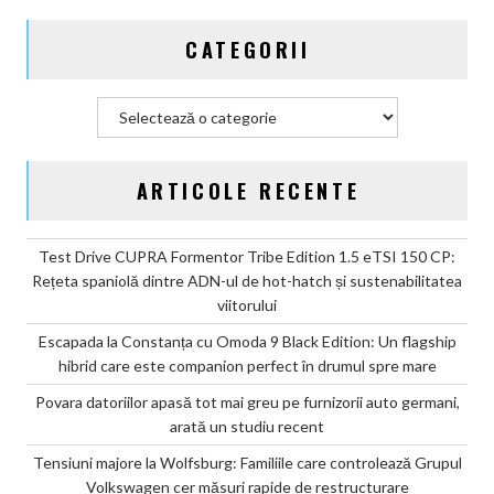
2030
și
CATEGORII
confirmă
șapte
modele
Categorii
noi
ARTICOLE RECENTE
Test Drive CUPRA Formentor Tribe Edition 1.5 eTSI 150 CP:
Rețeta spaniolă dintre ADN-ul de hot-hatch și sustenabilitatea
viitorului
Escapada la Constanța cu Omoda 9 Black Edition: Un flagship
hibrid care este companion perfect în drumul spre mare
Povara datoriilor apasă tot mai greu pe furnizorii auto germani,
arată un studiu recent
Tensiuni majore la Wolfsburg: Familiile care controlează Grupul
Volkswagen cer măsuri rapide de restructurare