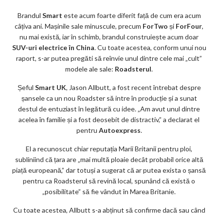
ar
Brandul
Smart
este acum foarte diferit față de cum era acum
ks
câțiva ani. Mașinile sale minuscule, precum
ForTwo
și
ForFour
,
nu mai există, iar în schimb, brandul construiește acum doar
SUV-uri electrice în China
. Cu toate acestea, conform unui nou
raport, s-ar putea pregăti să reînvie unul dintre cele mai „cult”
modele ale sale:
Roadsterul
.
Șeful
Smart UK
, Jason Allbutt, a fost recent întrebat despre
șansele ca un nou Roadster să intre în producție și a sunat
destul de entuziast în legătură cu idee. „Am avut unul dintre
acelea în familie și a fost deosebit de distractiv,” a declarat el
pentru
Autoexpress
.
El a recunoscut chiar reputația Marii Britanii pentru ploi,
subliniind că țara are „mai multă ploaie decât probabil orice altă
piață europeană,” dar totuși a sugerat că ar putea exista o șansă
pentru ca Roadsterul să revină local, spunând că există o
„posibilitate” să fie vândut în Marea Britanie.
Cu toate acestea, Allbutt s-a abținut să confirme dacă sau când