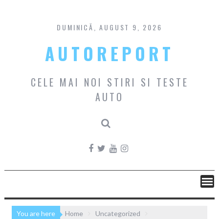
Skip
to
content
DUMINICĂ, AUGUST 9, 2026
AUTOREPORT
CELE MAI NOI STIRI SI TESTE
AUTO
You are here
Home
Uncategorized