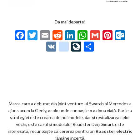
Da mai departe!
F
T
E
R
Li
W
G
Pi
O
ac
w
m
e
n
h
m
nt
ut
V
g
Li
P
e
itt
ai
d
ke
at
ai
er
lo
K
o
ve
ar
b
er
l
di
dI
s
l
es
o
o
Jo
ta
o
t
n
A
t
k.
gl
ur
je
o
p
co
e_
n
az
k
p
m
b
al
ă
o
Marca care a debutat din joint venture-ul Swatch și Mercedes a
ajuns acum la Geely, acolo unde cunoaște o a doua viață. Parte a
o
strategiei este crearea de noi modele, dar și revitalizarea celor
k
vechi, este cazul și modelului Roadster Deși
Smart
este
interesată, recunoaște că cererea pentru un
Roadster electric
m
rămâne incertă.