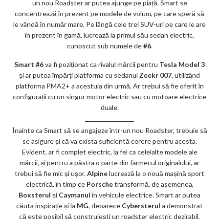
un nou Roadster ar putea ajunge pe piață. Smart se
concentrează în prezent pe modele de volum, pe care speră să
le vândă în număr mare. Pe lângă cele trei SUV-uri pe care le are
în prezent în gamă, lucrează la primul său sedan electric,
cunoscut sub numele de
#6
.
Smart #6
va fi poziționat ca rivalul mărcii pentru
Tesla Model 3
și ar putea împărți platforma cu sedanul
Zeekr 007
, utilizând
platforma PMA2+ a acestuia din urmă. Ar trebui să fie oferit în
configurații cu un singur motor electric sau cu motoare electrice
duale.
Înainte ca Smart să se angajeze într-un nou Roadster, trebuie să
se asigure și că va exista suficientă cerere pentru acesta.
Evident, ar fi complet electric, la fel ca celelalte modele ale
mărcii, și pentru a păstra o parte din farmecul originalului, ar
trebui să fie mic și ușor.
Alpine
lucrează la o nouă mașină sport
electrică, în timp ce
Porsche
transformă, de asemenea,
Boxsterul
și
Caymanul
în vehicule electrice. Smart ar putea
căuta inspirație și la
MG
, deoarece
Cybersterul
a demonstrat
că este posibil să construiești un roadster electric dezirabil.