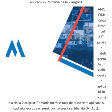
aplicabil în România de la 2 august
ANC
OM:
Regu
lame
ntul
UE
privin
d
Inteli
gența
Artifi
cială
devin
e
aplica
bil în
Româ
nia de la 2 august România intră în faza de punere în aplicare a
cadrului european pentru inteligența artificială (AI Act).