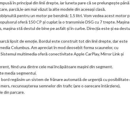
mpusă în principal din linii drepte, iar luneta pare că se prelungește până 
ks
care, parcă,le-am mai văzut la alte modele din aceeași clasă.
bișnuită pentru un motor pe benzină: 1.5 litri. Vom vedea acest motor 
ropulsorul oferă 150 CP și cuplat la o transmisie DSG cu 7 trepte. Mașina
 mașina stă destul de bine pe asfalt și în curbe. Direcția este și ea destu
arcă lipsit de emoție. Bordul este construit tot din linii drepte, dar este
timedia Columbus. Am apreciat în mod deosebit forma scaunelor, cu
. Sistemul multimedia oferă conectivitate Apple CarPlay, Mirror Link și
erent, fiind una dintre cele mai încăpătoare mașini din segment.
este media segmentui.
la bord regăsim un sistem de frânare automată de urgență cu posibilitate
 mers, recunoașterea semnelor din trafic (are o oarecare întârziere),
le din parcare.