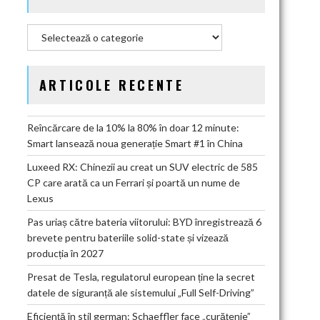
Categorii
ARTICOLE RECENTE
Reîncărcare de la 10% la 80% în doar 12 minute:
Smart lansează noua generație Smart #1 în China
Luxeed RX: Chinezii au creat un SUV electric de 585
CP care arată ca un Ferrari și poartă un nume de
Lexus
Pas uriaș către bateria viitorului: BYD înregistrează 6
brevete pentru bateriile solid-state și vizează
producția în 2027
Presat de Tesla, regulatorul european ține la secret
datele de siguranță ale sistemului „Full Self-Driving”
Eficiență în stil german: Schaeffler face „curățenie”