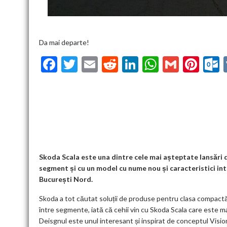
Da mai departe!
F
T
E
R
Li
W
G
Pi
ac
w
m
e
n
h
m
nt
u
e
itt
ai
d
ke
at
ai
er
l
b
er
l
di
dI
s
l
es
o
t
n
A
t
k
o
p
k
p
Skoda Scala este una dintre cele mai așteptate lansări 
segment și cu un model cu nume nou și caracteristici int
București Nord.
Skoda a tot căutat soluții de produse pentru clasa compactă.
între segmente, iată că cehii vin cu Skoda Scala care este 
Deisgnul este unul interesant și inspirat de conceptul Visi