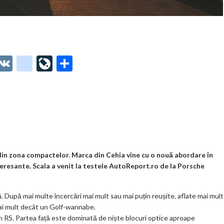
O
V
g
Li
P
t
K
o
ve
ar
o
o
Jo
ta
o
gl
ur
je
.
e_
n
az
co
b
al
ă
m
o
din zona compactelor. Marca din Cehia vine cu o nouă abordare în
eresante. Scala a venit la testele AutoReport.ro de la Porsche
o
k
 După mai multe încercări mai mult sau mai puțin reușite, aflate mai mult
m
mai mult decât un Golf-wannabe.
on RS. Partea față este dominată de niște blocuri optice aproape
ar