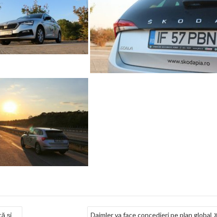
ă şi
Daimler va face concedieri pe plan global