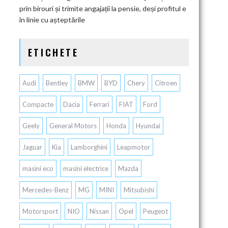
prin birouri și trimite angajații la pensie, deși profitul e
în linie cu așteptările
ETICHETE
Audi
Bentley
BMW
BYD
Chery
Citroen
Compacte
Dacia
Ferrari
FIAT
Ford
Geely
General Motors
Honda
Hyundai
Jaguar
Kia
Lamborghini
Leapmotor
masini eco
masini electrice
Mazda
Mercedes-Benz
MG
MINI
Mitsubishi
Motorsport
NIO
Nissan
Opel
Peugeot