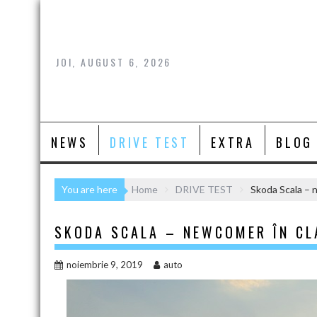
Skip
to
content
JOI, AUGUST 6, 2026
NEWS
DRIVE TEST
EXTRA
BLOG
You are here
Home
DRIVE TEST
Skoda Scala – 
SKODA SCALA – NEWCOMER ÎN C
noiembrie 9, 2019
auto