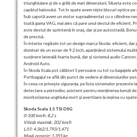
triunghiulare și de o grilă de mari dimensiuni. Silueta este co
capătul haionului. Tot în spate avem niște blocuri optice pe 
Sub capotă avem un motor supraalimentat cu o cilindree neo
toată gama VAG, mai ales că pare unul destul de eficient. P
este destul de sprintenă în oraș, dar și pe autostradă. Bonus,
de precisă.
În interior regăsim tot un design marca Skoda: eficient, dar p
dominat de un ecran de 9.2 inch, aparținând sistemului mul
susținere laterală foarte bună, dar și sistemul audio Canton
Android Auto.
În Skoda Scala pot călători 5 persoane cu tot cu bagajele af
Portbagajul se află din punct de vedere al dimensiunilor p
În ceea ce privește siguranța, pe lista sistemelor prezente 
detectare a pietonilor, asistent pentru menținerea benzii de
monitorizarea unghiului mort și avertizare la ieșirea cu spate
Skoda Scala 1.5 TSi DSG
0-100 km/h: 8,2 s
Viteză maximă: 202 km/h
L/l/î: 4.362/1.793/1.471
Masă proprie: 1.355 kg