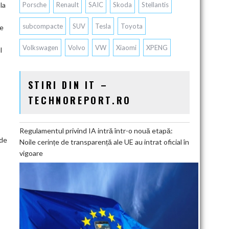
la
Porsche
Renault
SAIC
Skoda
Stellantis
subcompacte
SUV
Tesla
Toyota
pe
Volkswagen
Volvo
VW
Xiaomi
XPENG
l
STIRI DIN IT –
TECHNOREPORT.RO
Regulamentul privind IA intră într-o nouă etapă:
 de
Noile cerințe de transparență ale UE au intrat oficial în
vigoare