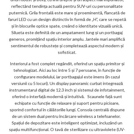
reflectând tendința actuală pentru SUV-uri cu personalitate
puternică. Grila frontală este mare și proeminentă, flancată de
faruri LED cu un design distinctiv în formă de „H”, care se repetă
și în blocurile optice spate, creând o identitate vizuală unică.
Silueta este definită de un ampatament lung și un portbagaj
generos, promițând spațiu interior amplu. Jantele mari amplifică
sentimentul de robustețe și completează aspectul modern și
sofisticat.
Interiorul a fost complet regândit, oferind un spațiu primitor și
tehnologizat. Aici au loc între 5 și 7 persoane, în funcție de
configurare modelului, iar portbagajul este imens (în cazul
versiunii cu 5 locuri). Un display panoramic curbat integrează
instrumentarul digital de 12.3 inch și sistemul de infotainment,
oferind o interfață modernă și intuitivă. Scaunele față sunt
echipate cu funcție de relaxare și suport pentru picioare,
sporind confortul în călătoriile lungi. Consola centrală dispune
de un sistem dual pentru încărcare wireless a telefoanelor.
Spațiul de depozitare este inteligent optimizat, incluzând un
spațiu multifuncțional. O tavă de sterilizare cu ultraviolete (UV-