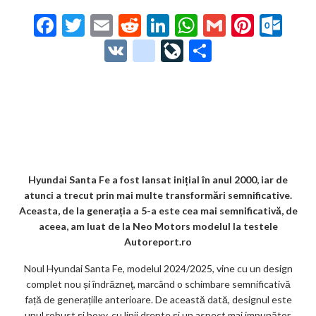
F
T
E
R
Li
W
G
Pi
O
ac
w
m
e
n
h
m
nt
ut
V
g
Li
P
e
itt
ai
d
ke
at
ai
er
lo
K
o
ve
ar
b
er
l
di
dI
s
l
es
o
o
Jo
ta
o
t
n
A
t
k.
gl
ur
je
o
p
co
e_
n
az
k
p
m
b
al
ă
o
Hyundai Santa Fe a fost lansat inițial în anul 2000, iar de
atunci a trecut prin mai multe transformări semnificative.
o
Aceasta, de la generația a 5-a este cea mai semnificativă, de
k
aceea, am luat de la Neo Motors modelul la testele
Autoreport.ro
m
Noul Hyundai Santa Fe, modelul 2024/2025, vine cu un design
ar
complet nou și îndrăzneț, marcând o schimbare semnificativă
ks
față de generațiile anterioare. De această dată, designul este
unul robust și boxy, cu linii drepte și un aspect mai impunător,