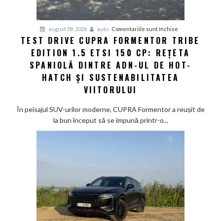
pentru
august 09, 2026
auto
Comentariile sunt închise
TEST DRIVE CUPRA FORMENTOR TRIBE
Test
EDITION 1.5 ETSI 150 CP: REȚETA
Drive
CUPRA
SPANIOLĂ DINTRE ADN-UL DE HOT-
Formentor
HATCH ȘI SUSTENABILITATEA
Tribe
VIITORULUI
Edition
1.5
În peisajul SUV-urilor moderne, CUPRA Formentor a reușit de
eTSI
la bun început să se impună printr-o...
150
CP:
Rețeta
spaniolă
dintre
ADN-
ul
de
hot-