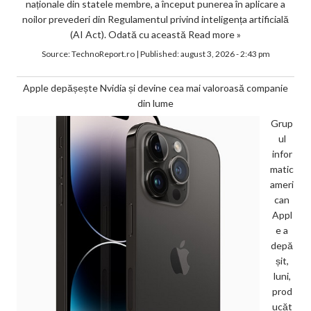
naționale din statele membre, a început punerea în aplicare a
noilor prevederi din Regulamentul privind inteligența artificială
(AI Act). Odată cu această
Read more »
Source:
TechnoReport.ro
|
Published:
august 3, 2026 - 2:43 pm
Apple depășește Nvidia și devine cea mai valoroasă companie
din lume
Grup
ul
infor
matic
ameri
can
Appl
e a
depă
șit,
luni,
prod
ucăt