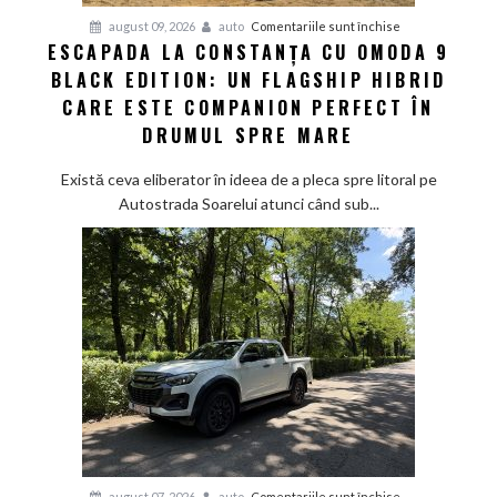
hatch
pentru
august 09, 2026
auto
Comentariile sunt închise
și
ESCAPADA LA CONSTANȚA CU OMODA 9
Escapada
sustenabilitatea
BLACK EDITION: UN FLAGSHIP HIBRID
la
viitorului
Constanța
CARE ESTE COMPANION PERFECT ÎN
cu
DRUMUL SPRE MARE
Omoda
9
Există ceva eliberator în ideea de a pleca spre litoral pe
Black
Autostrada Soarelui atunci când sub...
Edition:
Un
flagship
hibrid
care
este
companion
perfect
în
drumul
spre
mare
pentru
august 07, 2026
auto
Comentariile sunt închise