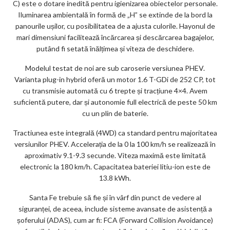
C) este o dotare inedită pentru igienizarea obiectelor personale.
Iluminarea ambientală în formă de „H” se extinde de la bord la
panourile ușilor, cu posibilitatea de a ajusta culorile. Hayonul de
mari dimensiuni facilitează încărcarea și descărcarea bagajelor,
putând fi setată înălțimea și viteza de deschidere.
Modelul testat de noi are sub caroserie versiunea PHEV.
Varianta plug-in hybrid oferă un motor 1.6 T-GDi de 252 CP, tot
cu transmisie automată cu 6 trepte și tracțiune 4×4. Avem
suficientă putere, dar și autonomie full electrică de peste 50 km
cu un plin de baterie.
Tractiunea este integrală (4WD) ca standard pentru majoritatea
versiunilor PHEV. Accelerația de la 0 la 100 km/h se realizează în
aproximativ 9.1-9.3 secunde. Viteza maximă este limitată
electronic la 180 km/h. Capacitatea bateriei litiu-ion este de
13.8 kWh.
Santa Fe trebuie să fie și în vârf din punct de vedere al
siguranței, de aceea, include sisteme avansate de asistență a
șoferului (ADAS), cum ar fi: FCA (Forward Collision Avoidance)