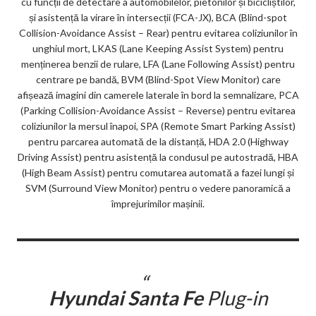
cu funcții de detectare a automobilelor, pietonilor și bicicliștilor,
și asistență la virare în intersecții (FCA-JX), BCA (Blind-spot
Collision-Avoidance Assist – Rear) pentru evitarea coliziunilor în
unghiul mort, LKAS (Lane Keeping Assist System) pentru
menținerea benzii de rulare, LFA (Lane Following Assist) pentru
centrare pe bandă, BVM (Blind-Spot View Monitor) care
afișează imagini din camerele laterale în bord la semnalizare, PCA
(Parking Collision-Avoidance Assist – Reverse) pentru evitarea
coliziunilor la mersul înapoi, SPA (Remote Smart Parking Assist)
pentru parcarea automată de la distanță, HDA 2.0 (Highway
Driving Assist) pentru asistență la condusul pe autostradă, HBA
(High Beam Assist) pentru comutarea automată a fazei lungi și
SVM (Surround View Monitor) pentru o vedere panoramică a
împrejurimilor mașinii.
Hyundai Santa Fe
Plug-in