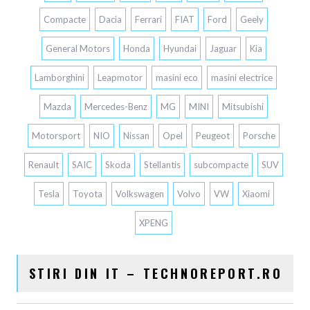
Compacte
Dacia
Ferrari
FIAT
Ford
Geely
General Motors
Honda
Hyundai
Jaguar
Kia
Lamborghini
Leapmotor
masini eco
masini electrice
Mazda
Mercedes-Benz
MG
MINI
Mitsubishi
Motorsport
NIO
Nissan
Opel
Peugeot
Porsche
Renault
SAIC
Skoda
Stellantis
subcompacte
SUV
Tesla
Toyota
Volkswagen
Volvo
VW
Xiaomi
XPENG
STIRI DIN IT – TECHNOREPORT.RO