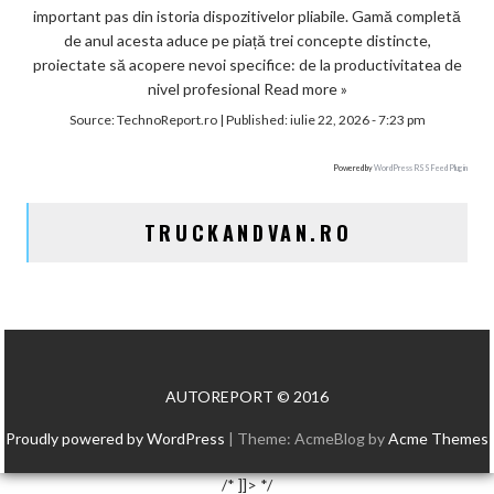
important pas din istoria dispozitivelor pliabile. Gamă completă
de anul acesta aduce pe piață trei concepte distincte,
proiectate să acopere nevoi specifice: de la productivitatea de
nivel profesional
Read more »
Source:
TechnoReport.ro
|
Published:
iulie 22, 2026 - 7:23 pm
Powered by
WordPress RSS Feed Plugin
TRUCKANDVAN.RO
AUTOREPORT © 2016
Proudly powered by WordPress
|
Theme: AcmeBlog by
Acme Themes
/* ]]> */