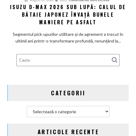
ISUZU D-MAX 2026 SUB LUPĂ: CALUL DE
Isuzu
BĂTAIE JAPONEZ ÎNVAȚĂ BUNELE
D-
Max
MANIERE PE ASFALT
2026
sub
Segmentul pick-upurilor utilitare și de agrement a trecut în
lupă:
ultimii ani printr-o transformare profundă, renunțând la...
Calul
de
bătaie
japonez
învață
bunele
maniere
CATEGORII
pe
asfalt
Categorii
ARTICOLE RECENTE