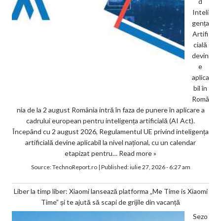
d
Inteli
gența
Artifi
cială
devin
e
aplica
bil în
Româ
nia de la 2 august România intră în faza de punere în aplicare a
cadrului european pentru inteligența artificială (AI Act).
Începând cu 2 august 2026, Regulamentul UE privind inteligența
artificială devine aplicabil la nivel național, cu un calendar
etapizat pentru…
Read more »
Source:
TechnoReport.ro
|
Published:
iulie 27, 2026 - 6:27 am
Liber la timp liber: Xiaomi lansează platforma „Me Time is Xiaomi
Time” și te ajută să scapi de grijile din vacanță
Sezo