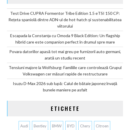
Test Drive CUPRA Formentor Tribe Edition 1.5 eTSI 150 CP:
Rețeta spaniolă dintre ADN-ul de hot-hatch și sustenabilitatea
viitorului
Escapada la Constanța cu Omoda 9 Black Edition: Un flagship
hibrid care este companion perfect în drumul spre mare
Povara datoriilor apasă tot mai greu pe furnizorii auto germani,
arată un studiu recent
Tensiuni majore la Wolfsburg: Familiile care controlează Grupul
Volkswagen cer măsuri rapide de restructurare
Isuzu D-Max 2026 sub lupă: Calul de bătaie japonez învață
bunele maniere pe asfalt
ETICHETE
Audi
Bentley
BMW
BYD
Chery
Citroen