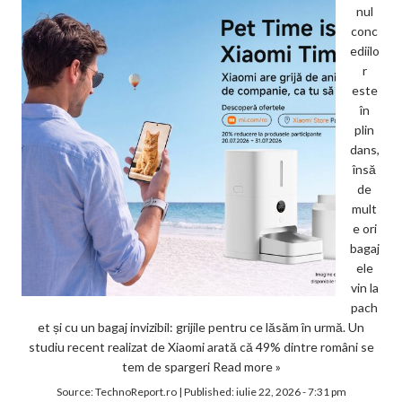
nul
conc
ediilo
r
este
în
plin
dans,
însă
de
mult
e ori
bagaj
ele
vin la
pach
et și cu un bagaj invizibil: grijile pentru ce lăsăm în urmă. Un
studiu recent realizat de Xiaomi arată că 49% dintre români se
tem de spargeri
Read more »
Source:
TechnoReport.ro
|
Published:
iulie 22, 2026 - 7:31 pm