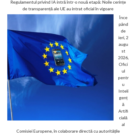
Regulamentul privind IA intră într-o nouă etapă: Noile cerințe
de transparență ale UE au intrat oficial în vigoare
Înce
pând
de
ieri, 2
augu
st
2026,
Ofici
ul
pentr
u
Inteli
genț
ă
Artifi
cială
al
Comisiei Europene, în colaborare directă cu autoritățile