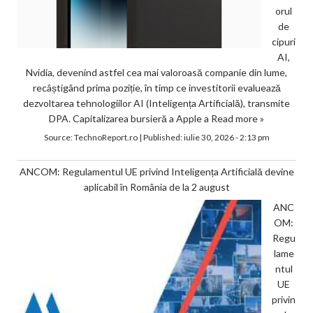
orul
de
cipuri
AI,
Nvidia, devenind astfel cea mai valoroasă companie din lume,
recâștigând prima poziție, în timp ce investitorii evaluează
dezvoltarea tehnologiilor AI (Inteligența Artificială), transmite
DPA. Capitalizarea bursieră a Apple a
Read more »
Source:
TechnoReport.ro
|
Published:
iulie 30, 2026 - 2:13 pm
ANCOM: Regulamentul UE privind Inteligența Artificială devine
aplicabil în România de la 2 august
ANC
OM:
Regu
lame
ntul
UE
privin