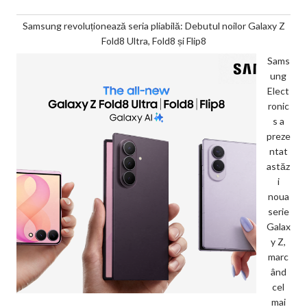
Samsung revoluționează seria pliabilă: Debutul noilor Galaxy Z
Fold8 Ultra, Fold8 și Flip8
Sams
ung
Elect
ronic
s a
preze
ntat
astăz
i
noua
serie
Galax
y Z,
marc
ând
cel
mai