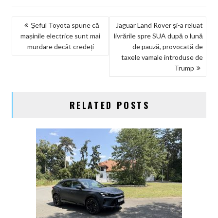
NAVIGARE
Șeful Toyota spune că
Jaguar Land Rover și-a reluat
mașinile electrice sunt mai
livrările spre SUA după o lună
ÎN
murdare decât credeți
de pauză, provocată de
ARTICOLE
taxele vamale introduse de
Trump
RELATED POSTS