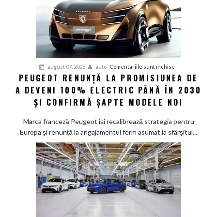
pentru
august 07, 2026
auto
Comentariile sunt închise
PEUGEOT RENUNȚĂ LA PROMISIUNEA DE
Peugeot
A DEVENI 100% ELECTRIC PÂNĂ ÎN 2030
renunță
la
ȘI CONFIRMĂ ȘAPTE MODELE NOI
promisiunea
de
Marca franceză Peugeot își recalibrează strategia pentru
a
Europa și renunță la angajamentul ferm asumat la sfârșitul...
deveni
100%
electric
până
în
2030
și
confirmă