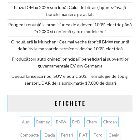
Isuzu D-Max 2026 sub lupă: Calul de bătaie japonez învață
bunele maniere pe asfalt
Peugeot renunță la promisiunea de a deveni 100% electric până
în 2030 și confirmă șapte modele noi
O nouă eră la Munchen: Cea mai veche fabrică BMW renunță
definitiv la motoarele termice și devine 100% electrică
Producătorii auto chinezi, principalii beneficiari ai subvenților
guvernamentale EV din Germania
Deepal lansează noul SUV electric S05: Tehnologie de top și
senzor LiDAR de la aproximativ 17.000 de dolari
ETICHETE
Audi
Bentley
BMW
BYD
Chery
Citroen
Compacte
Dacia
Ferrari
FIAT
Ford
Geely