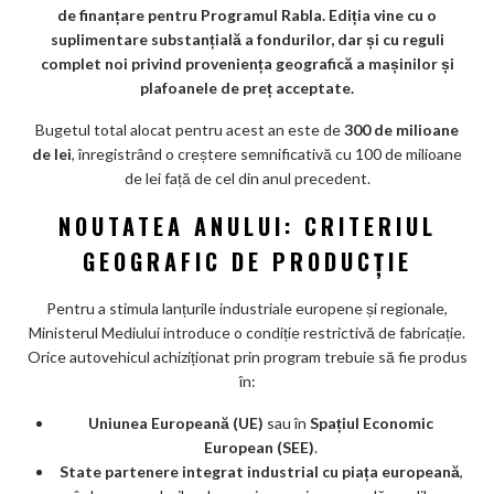
o
de finanțare pentru Programul Rabla. Ediția vine cu o
o
suplimentare substanțială a fondurilor, dar și cu reguli
k
complet noi privind proveniența geografică a mașinilor și
plafoanele de preț acceptate.
m
Bugetul total alocat pentru acest an este de
ar
300 de milioane
de lei
, înregistrând o creștere semnificativă cu 100 de milioane
ks
de lei față de cel din anul precedent.
NOUTATEA ANULUI: CRITERIUL
GEOGRAFIC DE PRODUCȚIE
Pentru a stimula lanțurile industriale europene și regionale,
Ministerul Mediului introduce o condiție restrictivă de fabricație.
Orice autovehicul achiziționat prin program trebuie să fie produs
în:
Uniunea Europeană (UE)
sau în
Spațiul Economic
European (SEE)
.
State partenere integrat industrial cu piața europeană
,