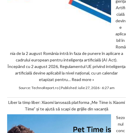
gența
Artifi
cială
devin
e
aplica
bil în
Româ
nia de la 2 august România intră în faza de punere în aplicare a
cadrului european pentru inteligența artificială (AI Act).
Începând cu 2 august 2026, Regulamentul UE privind inteligența
artificială devine aplicabil la nivel național, cu un calendar
etapizat pentru…
Read more »
Source:
TechnoReport.ro
|
Published:
iulie 27, 2026 - 6:27 am
Liber la timp liber: Xiaomi lansează platforma „Me Time is Xiaomi
Time” și te ajută să scapi de grijile din vacanță
Sezo
nul
conc