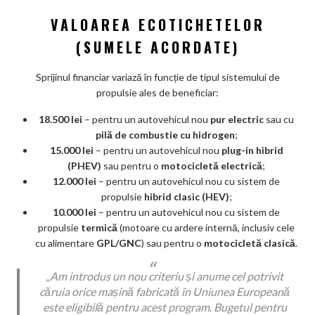
VALOAREA ECOTICHETELOR
(SUMELE ACORDATE)
Sprijinul financiar variază în funcție de tipul sistemului de
propulsie ales de beneficiar:
18.500 lei
– pentru un autovehicul nou
pur electric
sau cu
pilă de combustie cu hidrogen
;
15.000 lei
– pentru un autovehicul nou
plug-in hibrid
(PHEV)
sau pentru o
motocicletă electrică
;
12.000 lei
– pentru un autovehicul nou cu sistem de
propulsie
hibrid clasic (HEV)
;
10.000 lei
– pentru un autovehicul nou cu sistem de
propulsie
termică
(motoare cu ardere internă, inclusiv cele
cu alimentare
GPL/GNC
) sau pentru o
motocicletă clasică
.
„Am introdus un nou criteriu și anume cel potrivit
căruia orice mașină fabricată în Uniunea Europeană
este eligibilă pentru acest program. Bugetul pentru