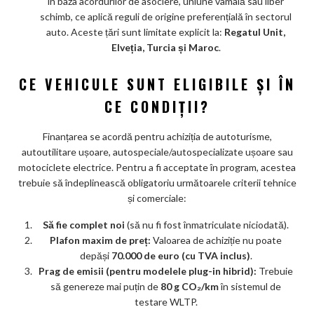
în baza acordurilor de asociere, uniune vamală sau liber
schimb, ce aplică reguli de origine preferențială în sectorul
auto. Aceste țări sunt limitate explicit la:
Regatul Unit,
Elveția, Turcia și Maroc
.
CE VEHICULE SUNT ELIGIBILE ȘI ÎN
CE CONDIȚII?
Finanțarea se acordă pentru achiziția de autoturisme,
autoutilitare ușoare, autospeciale/autospecializate ușoare sau
motociclete electrice. Pentru a fi acceptate în program, acestea
trebuie să îndeplinească obligatoriu următoarele criterii tehnice
și comerciale:
Să fie complet noi
(să nu fi fost înmatriculate niciodată).
Plafon maxim de preț:
Valoarea de achiziție nu poate
depăși
70.000 de euro (cu TVA inclus)
.
Prag de emisii (pentru modelele plug-in hibrid):
Trebuie
să genereze mai puțin de
80 g CO₂/km
în sistemul de
testare WLTP.