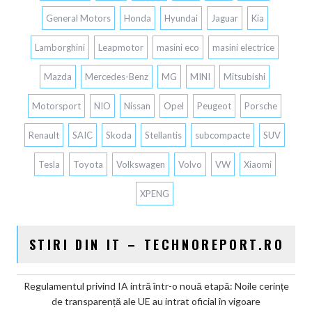
General Motors
Honda
Hyundai
Jaguar
Kia
Lamborghini
Leapmotor
masini eco
masini electrice
Mazda
Mercedes-Benz
MG
MINI
Mitsubishi
Motorsport
NIO
Nissan
Opel
Peugeot
Porsche
Renault
SAIC
Skoda
Stellantis
subcompacte
SUV
Tesla
Toyota
Volkswagen
Volvo
VW
Xiaomi
XPENG
STIRI DIN IT – TECHNOREPORT.RO
Regulamentul privind IA intră într-o nouă etapă: Noile cerințe
de transparență ale UE au intrat oficial în vigoare