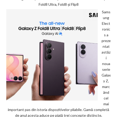
Fold8 Ultra, Fold8 și Flip8
Sams
ung
Elect
ronic
s a
preze
ntat
astăz
i
noua
serie
Galax
y Z,
marc
ând
cel
mai
important pas din istoria dispozitivelor pliabile. Gamă completă
de anul acesta aduce pe piață trei concepte distincte,