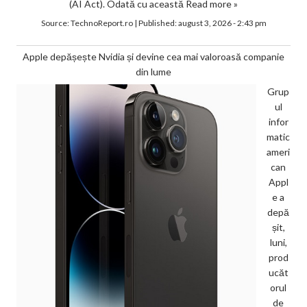
(AI Act). Odată cu această
Read more »
Source:
TechnoReport.ro
|
Published:
august 3, 2026 - 2:43 pm
Apple depășește Nvidia și devine cea mai valoroasă companie
din lume
Grup
ul
infor
matic
ameri
can
Appl
e a
depă
șit,
luni,
prod
ucăt
orul
de