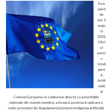
Înce
pând
de
ieri, 2
augu
st
2026,
Ofici
ul
pentr
u
Inteli
genț
ă
Artifi
cială
al
Comisiei Europene, în colaborare directă cu autoritățile
naționale din statele membre, a început punerea în aplicare a
noilor prevederi din Regulamentul privind inteligența artificială