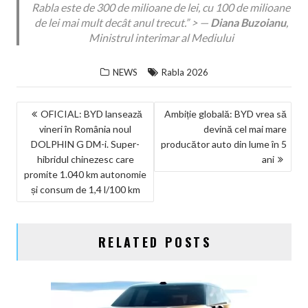
Rabla este de 300 de milioane de lei, cu 100 de milioane
de lei mai mult decât anul trecut.”
> —
Diana Buzoianu
,
Ministrul interimar al Mediului
NEWS
Rabla 2026
NAVIGARE
OFICIAL: BYD lansează
Ambiție globală: BYD vrea să
vineri în România noul
devină cel mai mare
ÎN
DOLPHIN G DM-i. Super-
producător auto din lume în 5
ARTICOLE
hibridul chinezesc care
ani
promite 1.040 km autonomie
și consum de 1,4 l/100 km
RELATED POSTS