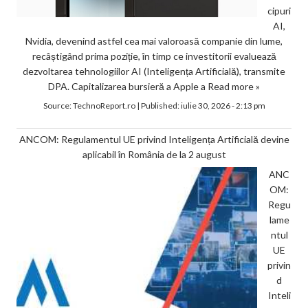
cipuri
AI,
Nvidia, devenind astfel cea mai valoroasă companie din lume,
recâștigând prima poziție, în timp ce investitorii evaluează
dezvoltarea tehnologiilor AI (Inteligența Artificială), transmite
DPA. Capitalizarea bursieră a Apple a
Read more »
Source:
TechnoReport.ro
|
Published:
iulie 30, 2026 - 2:13 pm
ANCOM: Regulamentul UE privind Inteligența Artificială devine
aplicabil în România de la 2 august
ANC
OM:
Regu
lame
ntul
UE
privin
d
Inteli