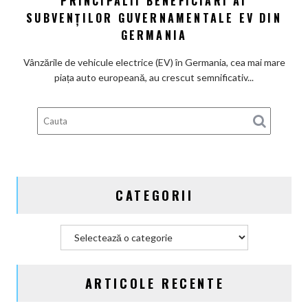
PRINCIPALII BENEFICIARI AI
electrică
chinezi,
SUBVENȚILOR GUVERNAMENTALE EV DIN
principalii
GERMANIA
beneficiari
ai
Vânzările de vehicule electrice (EV) în Germania, cea mai mare
subvenților
piața auto europeană, au crescut semnificativ...
guvernamentale
EV
din
Germania
CATEGORII
Categorii
ARTICOLE RECENTE