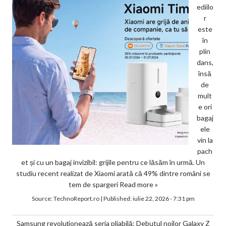
ediilo
r
este
în
plin
dans,
însă
de
mult
e ori
bagaj
ele
vin la
pach
et și cu un bagaj invizibil: grijile pentru ce lăsăm în urmă. Un
studiu recent realizat de Xiaomi arată că 49% dintre români se
tem de spargeri
Read more »
Source:
TechnoReport.ro
|
Published:
iulie 22, 2026 - 7:31 pm
Samsung revoluționează seria pliabilă: Debutul noilor Galaxy Z