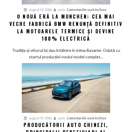
șapte
pentru
august 07, 2026
auto
Comentariile sunt închise
modele
O NOUĂ ERĂ LA MUNCHEN: CEA MAI
O
noi
VECHE FABRICĂ BMW RENUNȚĂ DEFINITIV
nouă
eră
LA MOTOARELE TERMICE ȘI DEVINE
la
100% ELECTRICĂ
Munchen:
Cea
Tradiția și viitorul își dau întâlnire în inima Bavariei. Odată cu
mai
startul producției noului model complet...
veche
fabrică
BMW
renunță
definitiv
la
motoarele
termice
și
pentru
august 07, 2026
auto
Comentariile sunt închise
devine
PRODUCĂTORII AUTO CHINEZI,
Producătorii
100%
auto