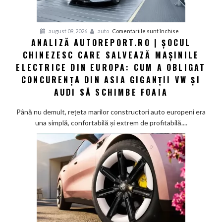
pentru
august 09, 2026
auto
Comentariile sunt închise
ANALIZĂ AUTOREPORT.RO | ȘOCUL
Analiză
CHINEZESC CARE SALVEAZĂ MAȘINILE
Autoreport.ro
|
ELECTRICE DIN EUROPA: CUM A OBLIGAT
Șocul
CONCURENȚA DIN ASIA GIGANȚII VW ȘI
chinezesc
AUDI SĂ SCHIMBE FOAIA
care
salvează
Până nu demult, rețeta marilor constructori auto europeni era
mașinile
una simplă, confortabilă și extrem de profitabilă....
electrice
din
Europa:
Cum
a
obligat
concurența
din
Asia