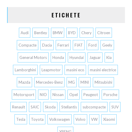
ETICHETE
Audi
Bentley
BMW
BYD
Chery
Citroen
Compacte
Dacia
Ferrari
FIAT
Ford
Geely
General Motors
Honda
Hyundai
Jaguar
Kia
Lamborghini
Leapmotor
masini eco
masini electrice
Mazda
Mercedes-Benz
MG
MINI
Mitsubishi
Motorsport
NIO
Nissan
Opel
Peugeot
Porsche
Renault
SAIC
Skoda
Stellantis
subcompacte
SUV
Tesla
Toyota
Volkswagen
Volvo
VW
Xiaomi
XPENG