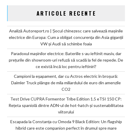
ARTICOLE RECENTE
Analiză Autoreport.ro | Șocul chinezesc care salvează mașinile
electrice din Europa: Cum a obligat concurența din Asia giganții
VW și Audi să schimbe foaia
Paradoxul mașinilor electrice: Bateriile s-au ieftinit masiv, dar
prețurile din showroom-uri refuză să scadă la fel de repede. De
ce există încă loc pentru ieftiniri?
Campioni la eșapament, dar cu Actros electric în broșură:
Daimler Truck plânge de mila miliardului de euro din amenzile
CO2
Test Drive CUPRA Formentor Tribe Edition 1.5 eTSI 150 CP:
Rețeta spaniolă dintre ADN-ul de hot-hatch și sustenabilitatea
viitorului
Escapada la Constanța cu Omoda 9 Black Edition: Un flagship
hibrid care este companion perfect în drumul spre mare