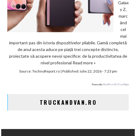
Galax
y Z,
marc
ând
cel
mai
important pas din istoria dispozitivelor pliabile. Gamă completă
de anul acesta aduce pe piață trei concepte distincte,
proiectate să acopere nevoi specifice: de la productivitatea de
nivel profesional
Read more »
Source:
TechnoReport.ro
|
Published:
iulie 22, 2026 - 7:23 pm
Powered by
WordPress RSS Feed Plugin
TRUCKANDVAN.RO