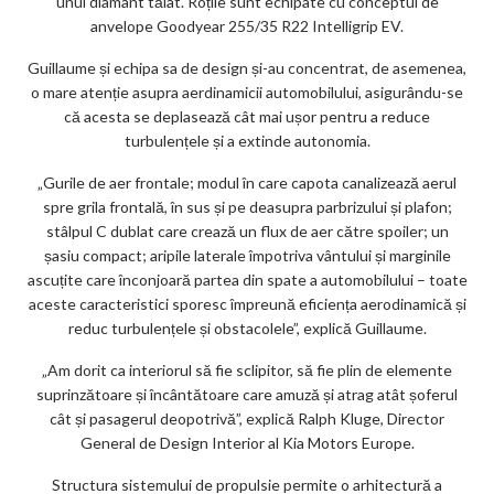
unui diamant tăiat. Roțile sunt echipate cu conceptul de
anvelope Goodyear 255/35 R22 Intelligrip EV.
Guillaume și echipa sa de design și-au concentrat, de asemenea,
o mare atenție asupra aerdinamicii automobilului, asigurându-se
că acesta se deplasează cât mai ușor pentru a reduce
turbulențele și a extinde autonomia.
„Gurile de aer frontale; modul în care capota canalizează aerul
spre grila frontală, în sus și pe deasupra parbrizului și plafon;
stâlpul C dublat care crează un flux de aer către spoiler; un
șasiu compact; aripile laterale împotriva vântului și marginile
ascuțite care înconjoară partea din spate a automobilului – toate
aceste caracteristici sporesc împreună eficiența aerodinamică și
reduc turbulențele și obstacolele”, explică Guillaume.
„Am dorit ca interiorul să fie sclipitor, să fie plin de elemente
suprinzătoare și încântătoare care amuză și atrag atât șoferul
cât și pasagerul deopotrivă”, explică Ralph Kluge, Director
General de Design Interior al Kia Motors Europe.
Structura sistemului de propulsie permite o arhitectură a