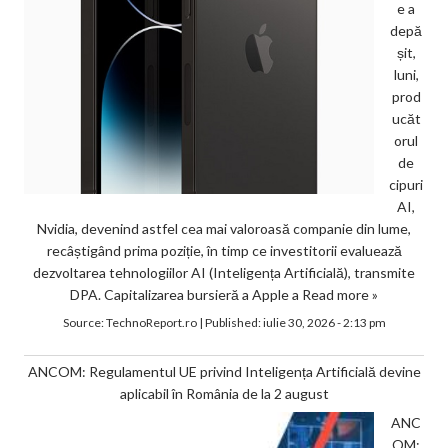
e a
depă
șit,
luni,
prod
ucăt
orul
de
cipuri
AI,
Nvidia, devenind astfel cea mai valoroasă companie din lume,
recâștigând prima poziție, în timp ce investitorii evaluează
dezvoltarea tehnologiilor AI (Inteligența Artificială), transmite
DPA. Capitalizarea bursieră a Apple a
Read more »
Source:
TechnoReport.ro
|
Published:
iulie 30, 2026 - 2:13 pm
ANCOM: Regulamentul UE privind Inteligența Artificială devine
aplicabil în România de la 2 august
ANC
OM: