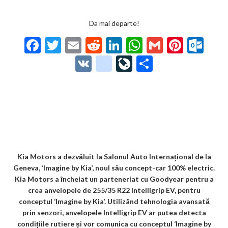
Da mai departe!
F
T
E
R
Li
W
G
Pi
O
ac
w
m
e
n
h
m
nt
ut
V
g
Li
P
e
itt
ai
d
ke
at
ai
er
lo
K
o
ve
ar
b
er
l
di
dI
s
l
es
o
o
Jo
ta
o
t
n
A
t
k.
gl
ur
je
o
p
co
e_
n
az
k
p
m
b
al
ă
o
Kia Motors a dezvăluit la Salonul Auto Internațional de la
Geneva, ‘Imagine by Kia’, noul său concept-car 100% electric.
o
Kia Motors a încheiat un parteneriat cu Goodyear pentru a
k
crea anvelopele de 255/35 R22 Intelligrip EV, pentru
conceptul ‘Imagine by Kia’. Utilizând tehnologia avansată
m
prin senzori, anvelopele Intelligrip EV ar putea detecta
ar
condițiile rutiere și vor comunica cu conceptul ‘Imagine by