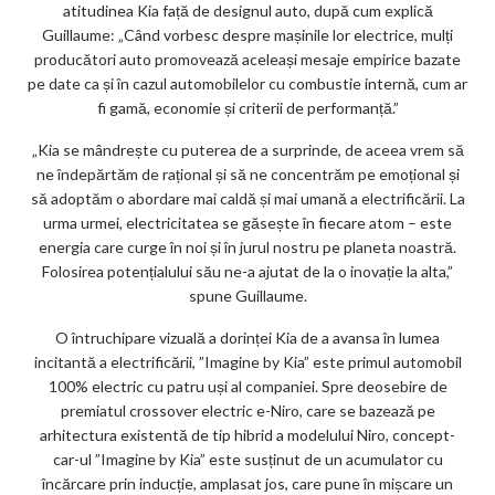
atitudinea Kia față de designul auto, după cum explică
Guillaume: „Când vorbesc despre mașinile lor electrice, mulți
producători auto promovează aceleași mesaje empirice bazate
pe date ca și în cazul automobilelor cu combustie internă, cum ar
fi gamă, economie și criterii de performanță.”
„Kia se mândrește cu puterea de a surprinde, de aceea vrem să
ne îndepărtăm de rațional și să ne concentrăm pe emoțional și
să adoptăm o abordare mai caldă și mai umană a electrificării. La
urma urmei, electricitatea se găsește în fiecare atom – este
energia care curge în noi și în jurul nostru pe planeta noastră.
Folosirea potențialului său ne-a ajutat de la o inovație la alta,”
spune Guillaume.
O întruchipare vizuală a dorinței Kia de a avansa în lumea
incitantă a electrificării, ”Imagine by Kia” este primul automobil
100% electric cu patru uși al companiei. Spre deosebire de
premiatul crossover electric e-Niro, care se bazează pe
arhitectura existentă de tip hibrid a modelului Niro, concept-
car-ul ”Imagine by Kia” este susținut de un acumulator cu
încărcare prin inducție, amplasat jos, care pune în mișcare un