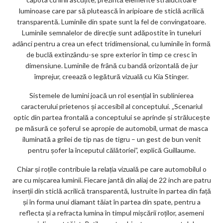
luminoase care par să plutească în aripioare de sticlă acrilică
transparentă. Luminile din spate sunt la fel de convingatoare.
Luminile semnalelor de direcție sunt adăpostite în tuneluri
adânci pentru a crea un efect tridimensional, cu luminile în formă
de buclă extinzându-se spre exterior în timp ce cresc în
dimensiune. Luminile de frână cu bandă orizontală de jur
împrejur, creează o legătură vizuală cu Kia Stinger.
Sistemele de lumini joacă un rol esențial în sublinierea
caracterului prietenos și accesibil al conceptului. „Scenariul
optic din partea frontală a conceptului se aprinde și strălucește
pe măsură ce șoferul se apropie de automobil, urmat de masca
iluminată a grilei de tip nas de tigru – un gest de bun venit
pentru șofer la începutul călătoriei”, explică Guillaume.
Chiar și roțile contribuie la relația vizuală pe care automobilul o
are cu mișcarea luminii. Fiecare jantă din aliaj de 22 inch are patru
inserții din sticlă acrilică transparentă, lustruite în partea din față
și în forma unui diamant tăiat în partea din spate, pentru a
reflecta și a refracta lumina în timpul mișcării roților, asemeni