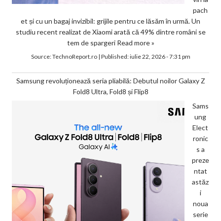
pach
et și cu un bagaj invizibil: grijile pentru ce lăsăm în urmă. Un
studiu recent realizat de Xiaomi arată că 49% dintre români se
tem de spargeri
Read more »
Source:
TechnoReport.ro
|
Published:
iulie 22, 2026 - 7:31 pm
Samsung revoluționează seria pliabilă: Debutul noilor Galaxy Z
Fold8 Ultra, Fold8 și Flip8
Sams
ung
Elect
ronic
s a
preze
ntat
astăz
i
noua
serie