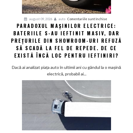
giganții
VW
și
pentru
august 09, 2026
auto
Comentariile sunt închise
Audi
PARADOXUL MAȘINILOR ELECTRICE:
Paradoxul
să
BATERIILE S-AU IEFTINIT MASIV, DAR
mașinilor
schimbe
electrice:
PREȚURILE DIN SHOWROOM-URI REFUZĂ
foaia
Bateriile
SĂ SCADĂ LA FEL DE REPEDE. DE CE
s-
EXISTĂ ÎNCĂ LOC PENTRU IEFTINIRI?
au
ieftinit
Dacă ai analizat piața auto în ultimii ani cu gândul la o mașină
masiv,
electrică, probabil ai...
dar
prețurile
din
showroom-
uri
refuză
să
scadă
la