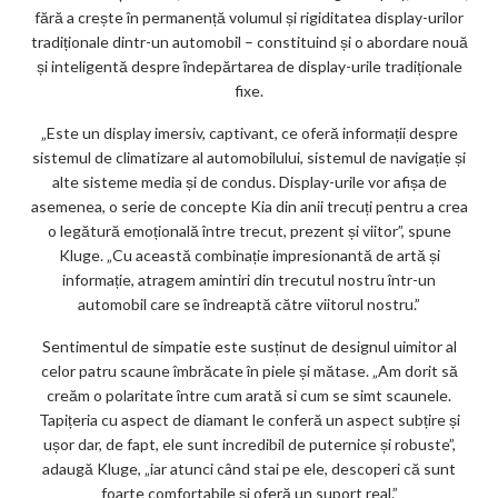
fără a crește în permanență volumul și rigiditatea display-urilor
tradiționale dintr-un automobil – constituind și o abordare nouă
și inteligentă despre îndepărtarea de display-urile tradiționale
fixe.
„Este un display imersiv, captivant, ce oferă informații despre
sistemul de climatizare al automobilului, sistemul de navigație și
alte sisteme media și de condus. Display-urile vor afișa de
asemenea, o serie de concepte Kia din anii trecuți pentru a crea
o legătură emoțională între trecut, prezent și viitor”, spune
Kluge. „Cu această combinație impresionantă de artă și
informație, atragem amintiri din trecutul nostru într-un
automobil care se îndreaptă către viitorul nostru.”
Sentimentul de simpatie este susținut de designul uimitor al
celor patru scaune îmbrăcate în piele și mătase. „Am dorit să
creăm o polaritate între cum arată si cum se simt scaunele.
Tapițeria cu aspect de diamant le conferă un aspect subțire și
ușor dar, de fapt, ele sunt incredibil de puternice și robuste”,
adaugă Kluge, „iar atunci când stai pe ele, descoperi că sunt
foarte comfortabile și oferă un suport real.”