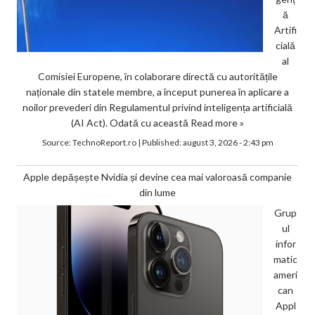
ă
Artifi
cială
al
Comisiei Europene, în colaborare directă cu autoritățile
naționale din statele membre, a început punerea în aplicare a
noilor prevederi din Regulamentul privind inteligența artificială
(AI Act). Odată cu această
Read more »
Source:
TechnoReport.ro
|
Published:
august 3, 2026 - 2:43 pm
Apple depășește Nvidia și devine cea mai valoroasă companie
din lume
Grup
ul
infor
matic
ameri
can
Appl