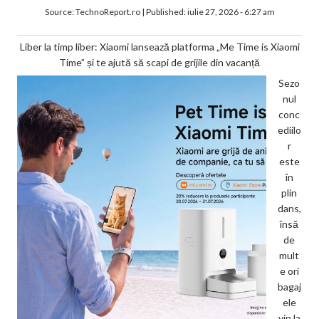
Source:
TechnoReport.ro
|
Published:
iulie 27, 2026 - 6:27 am
Liber la timp liber: Xiaomi lansează platforma „Me Time is Xiaomi
Time” și te ajută să scapi de grijile din vacanță
Sezo
nul
conc
ediilo
r
este
în
plin
dans,
însă
de
mult
e ori
bagaj
ele
vin la