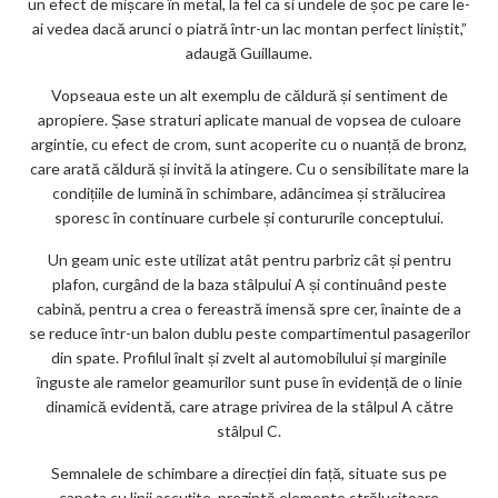
un efect de mișcare în metal, la fel ca si undele de șoc pe care le-
ai vedea dacă arunci o piatră într-un lac montan perfect liniștit,”
adaugă Guillaume.
Vopseaua este un alt exemplu de căldură și sentiment de
apropiere. Șase straturi aplicate manual de vopsea de culoare
argintie, cu efect de crom, sunt acoperite cu o nuanță de bronz,
care arată căldură și invită la atingere. Cu o sensibilitate mare la
condițiile de lumină în schimbare, adâncimea și strălucirea
sporesc în continuare curbele și contururile conceptului.
Un geam unic este utilizat atât pentru parbriz cât și pentru
plafon, curgând de la baza stâlpului A și continuând peste
cabină, pentru a crea o fereastră imensă spre cer, înainte de a
se reduce într-un balon dublu peste compartimentul pasagerilor
din spate. Profilul înalt și zvelt al automobilului și marginile
înguste ale ramelor geamurilor sunt puse în evidență de o linie
dinamică evidentă, care atrage privirea de la stâlpul A către
stâlpul C.
Semnalele de schimbare a direcției din față, situate sus pe
capota cu linii ascuțite, prezintă elemente strălucitoare