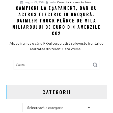
pentru
august 09, 2026
auto
Comentariile sunt închise
fel
CAMPIONI LA EȘAPAMENT, DAR CU
Campioni
de
ACTROS ELECTRIC ÎN BROȘURĂ:
la
repede.
eșapament,
DAIMLER TRUCK PLÂNGE DE MILA
De
dar
ce
MILIARDULUI DE EURO DIN AMENZILE
cu
există
CO2
Actros
încă
electric
loc
Ah, ce frumos e când PR-ul corporatist se lovește frontal de
în
pentru
realitatea din teren! Câtă vreme...
broșură:
ieftiniri?
Daimler
Truck
plânge
de
mila
miliardului
CATEGORII
de
euro
din
Categorii
amenzile
CO2