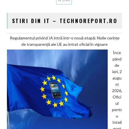
STIRI DIN IT – TECHNOREPORT.RO
Regulamentul privind IA intră într-o nouă etapă: Noile cerințe
de transparență ale UE au intrat oficial în vigoare
Înce
pând
de
ieri, 2
augu
st
2026,
Ofici
ul
pentr
u
Inteli
genț