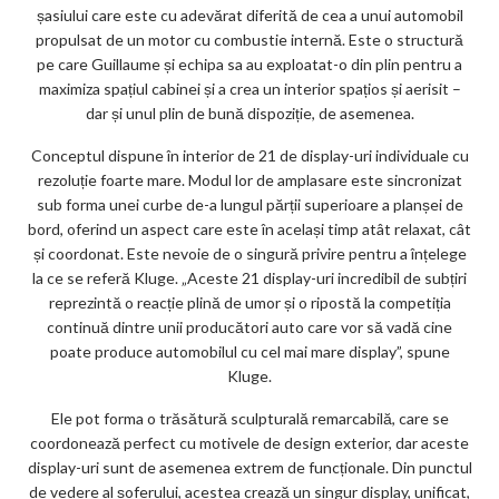
șasiului care este cu adevărat diferită de cea a unui automobil
propulsat de un motor cu combustie internă. Este o structură
pe care Guillaume și echipa sa au exploatat-o din plin pentru a
maximiza spațiul cabinei și a crea un interior spațios și aerisit –
dar și unul plin de bună dispoziție, de asemenea.
Conceptul dispune în interior de 21 de display-uri individuale cu
rezoluție foarte mare. Modul lor de amplasare este sincronizat
sub forma unei curbe de-a lungul părții superioare a planșei de
bord, oferind un aspect care este în același timp atât relaxat, cât
și coordonat. Este nevoie de o singură privire pentru a înțelege
la ce se referă Kluge. „Aceste 21 display-uri incredibil de subțiri
reprezintă o reacție plină de umor și o ripostă la competiția
continuă dintre unii producători auto care vor să vadă cine
poate produce automobilul cu cel mai mare display”, spune
Kluge.
Ele pot forma o trăsătură sculpturală remarcabilă, care se
coordonează perfect cu motivele de design exterior, dar aceste
display-uri sunt de asemenea extrem de funcționale. Din punctul
de vedere al șoferului, acestea crează un singur display, unificat,