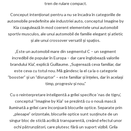
tren de rulare compact.
Conceput intenționat pentru a nu se încadra în categoriile de
automobile predefinite ale industriei auto, conceptul Imagine by
Kia coagulează în mod coerent elementele unui automobil
sportiv musculos, ale unui automobil de familie elegant și atletic
și ale unui crossover versatil și spațios.
„Este un automobil mare din segmentul C – un segment
incredibil de popular în Europa – dar care înglobează valorile
brandului Kia”, explică Guillaume. „Sugerează ceva familiar, dar
este ceva cu totul nou. Mă gândesc la el ca la o categorie
”booster” și un ”disruptor” – este familiar și înțeles, dar în același
timp, progresiv și nou.”
Cu o reinterpretare inteligentă a grilei specifice ‘nas de tigru’,
conceptul ”Imagine by Kia” se prezintă cu o nouă mască
iluminată a grilei care înconjoară blocurile optice. Separate prin
„pleoape” orizontale, blocurile optice sunt susținute de un
singur bloc de sticlă acrilică transparentă, creând efectul unor
ochi pătrunzători, care plutesc fără un suport vizibil. Grila