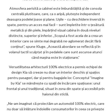
Atmosfera aerisită a cabinei este îmbunătățită și de consola
centrală plutitoare, care, ca o aripă, plutește independent
deasupra podelei joase și plane. Ușile – cu deschidere inversă în
spate, pentru un acces mai facil – sunt împletite într-o țesătură
metalică și din piele, împărțind vizual cabina în două niveluri
distincte, superior și inferior. „Scopul a fost acela de a crea un
interior care se simte mai degrabă ne-aglomerat decât fără
conținut”, spune Kluge. „Această abordare se reflectă și în
volanul tactil sculptat și în pedalele care sunt ascunse atunci
când mașina este în staționare.”
Versatilitatea arhitecturii 100% electrice a permis echipei de
design Kia să creeze nu doar un interior deschis și spațios
pentru pasageri, dar și pentru bagajele lor. Conceptul ”Imagine
by Kia” se mândrește cu spații de încărcare spațioase: unul
frontal și unul tradițional, situat în zona din spate și accesibil prin
haionul din sticlă.
„Ne-am imaginat că proiectăm un automobil 100% electric, care
nu doar să înlăture îndoielile consumatorilor în ceea ce privește