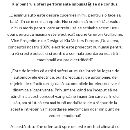
Kia’ pentru a oferi performanțe îmbunătățite de condus.
ks
„Designul auto este despre cucerirea inimii, pentru a o face să
bată din ce în ce mai repede. Noi credem că nu există absolut
niciun motiv pentru care ar trebui să se schimbe acest lucru
doar pentru că mașina este electrică”, spune Gregory Guillaume,
Vice Președinte de Design al Kia Motors Europe. „De aceea,
conceptul nostru 100% electric este proiectat nu numai pentru
a vă crește pulsul, ci și pentru a semnala abordarea noastră
emoțională asupra electrificării.”
„Este de înțeles că astăzi șoferii au multe întrebări legate de
automobilele electrice. Sunt preocupați de autonomie, de
rețelele de reîncărcare și dacă automobilele lor electrice vor fi
dinamice și captivante. Prin urmare, când am început să ne
gândim la acest concept-car și să ne imaginăm care va fi rolul
său, am știut că cea mai bună modalitate de a răspunde la
aceste întrebări va fi abordarea electrificării doar din punt de
vedere emoțional.”
Această atitudine orientată spre om este perfect aliniată cu