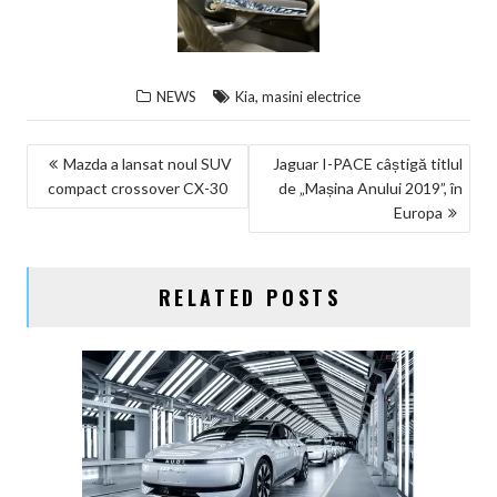
,
NEWS
Kia
masini electrice
NAVIGARE
Mazda a lansat noul SUV
Jaguar I-PACE câștigă titlul
compact crossover CX-30
de „Mașina Anului 2019”, în
ÎN
Europa
ARTICOLE
RELATED POSTS