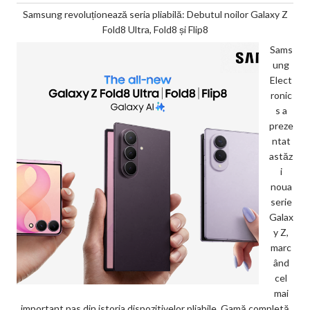
Samsung revoluționează seria pliabilă: Debutul noilor Galaxy Z
Fold8 Ultra, Fold8 și Flip8
Sams
ung
Elect
ronic
s a
preze
ntat
astăz
i
noua
serie
Galax
y Z,
marc
ând
cel
mai
important pas din istoria dispozitivelor pliabile. Gamă completă