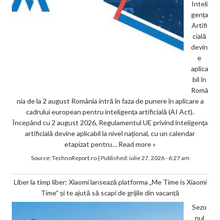
Inteli
gența
Artifi
cială
devin
e
aplica
bil în
Româ
nia de la 2 august România intră în faza de punere în aplicare a
cadrului european pentru inteligența artificială (AI Act).
Începând cu 2 august 2026, Regulamentul UE privind inteligența
artificială devine aplicabil la nivel național, cu un calendar
etapizat pentru…
Read more »
Source:
TechnoReport.ro
|
Published:
iulie 27, 2026 - 6:27 am
Liber la timp liber: Xiaomi lansează platforma „Me Time is Xiaomi
Time” și te ajută să scapi de grijile din vacanță
Sezo
nul