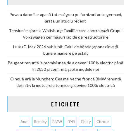
Povara datoriilor apasă tot mai greu pe furnizorii auto germani,
arată un studiu recent
Tensiuni majore la Wolfsburg: Familiile care controlează Grupul
Volkswagen cer măsuri rapide de restructurare
Isuzu D-Max 2026 sub lupă: Calul de bătaie japonez învață
bunele maniere pe asfalt
Peugeot renunță la promisiunea de a deveni 100% electric până
în 2030 și confirmă șapte modele noi
O nouă eră la Munchen: Cea mai veche fabrică BMW renunță
definitiv la motoarele termice și devine 100% electrică
ETICHETE
Audi
Bentley
BMW
BYD
Chery
Citroen