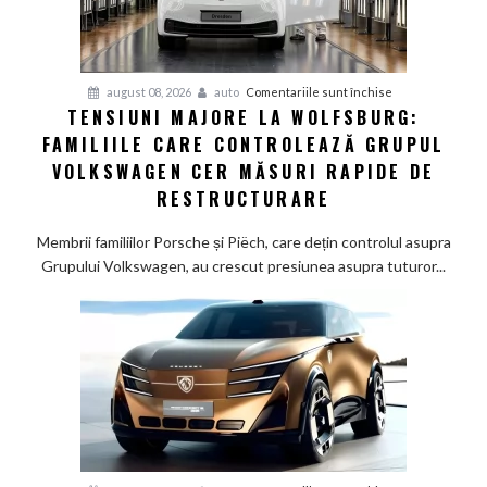
studiu
recent
pentru
august 08, 2026
auto
Comentariile sunt închise
TENSIUNI MAJORE LA WOLFSBURG:
Tensiuni
FAMILIILE CARE CONTROLEAZĂ GRUPUL
majore
la
VOLKSWAGEN CER MĂSURI RAPIDE DE
Wolfsburg:
RESTRUCTURARE
Familiile
care
Membrii familiilor Porsche și Piëch, care dețin controlul asupra
controlează
Grupului Volkswagen, au crescut presiunea asupra tuturor...
Grupul
Volkswagen
cer
măsuri
rapide
de
restructurare