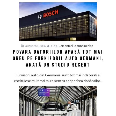
pentru
august 08, 2026
auto
Comentariile sunt închise
POVARA DATORIILOR APASĂ TOT MAI
Povara
GREU PE FURNIZORII AUTO GERMANI,
datoriilor
apasă
ARATĂ UN STUDIU RECENT
tot
mai
Furnizorii auto din Germania sunt tot mai îndatorați și
greu
cheltuiesc mult mai mult pentru acoperirea dobânzilor...
pe
furnizorii
auto
germani,
arată
un