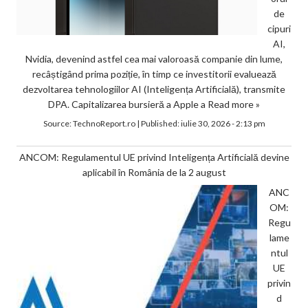
de
cipuri
AI,
Nvidia, devenind astfel cea mai valoroasă companie din lume,
recâștigând prima poziție, în timp ce investitorii evaluează
dezvoltarea tehnologiilor AI (Inteligența Artificială), transmite
DPA. Capitalizarea bursieră a Apple a
Read more »
Source:
TechnoReport.ro
|
Published:
iulie 30, 2026 - 2:13 pm
ANCOM: Regulamentul UE privind Inteligența Artificială devine
aplicabil în România de la 2 august
ANC
OM:
Regu
lame
ntul
UE
privin
d