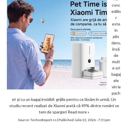
conc
ediilo
r
este
în
plin
dans,
însă
de
mult
e ori
bagaj
ele
vin la
pach
et și cu un bagaj invizibil: grijile pentru ce lăsăm în urmă. Un
studiu recent realizat de Xiaomi arată că 49% dintre români se
tem de spargeri
Read more »
Source:
TechnoReport.ro
|
Published:
iulie 22, 2026 - 7:31 pm