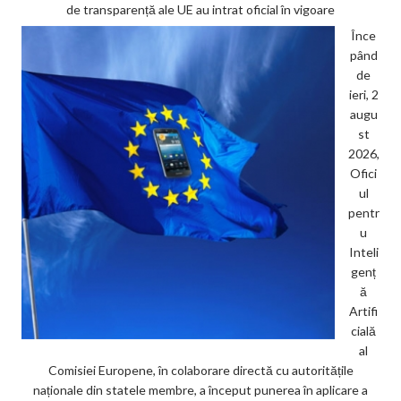
de transparență ale UE au intrat oficial în vigoare
Înce
pând
de
ieri, 2
augu
st
2026,
Ofici
ul
pentr
u
Inteli
genț
ă
Artifi
cială
al
Comisiei Europene, în colaborare directă cu autoritățile
naționale din statele membre, a început punerea în aplicare a