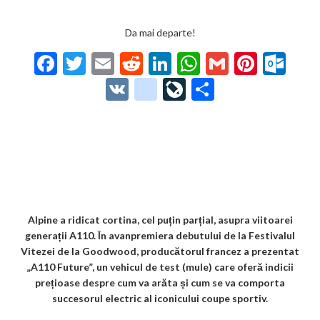
Da mai departe!
F
T
E
R
Li
W
G
Pi
O
ac
w
m
e
n
h
m
nt
ut
V
g
Li
P
e
itt
ai
d
ke
at
ai
er
lo
K
o
ve
ar
b
er
l
di
dI
s
l
es
o
o
Jo
ta
o
t
n
A
t
k.
gl
ur
je
o
p
co
e_
n
az
k
p
m
b
al
ă
o
Alpine a ridicat cortina, cel puțin parțial, asupra viitoarei
generații A110. În avanpremiera debutului de la Festivalul
o
Vitezei de la Goodwood, producătorul francez a prezentat
k
„A110 Future”, un vehicul de test (mule) care oferă indicii
prețioase despre cum va arăta și cum se va comporta
m
succesorul electric al iconicului coupe sportiv.
ar