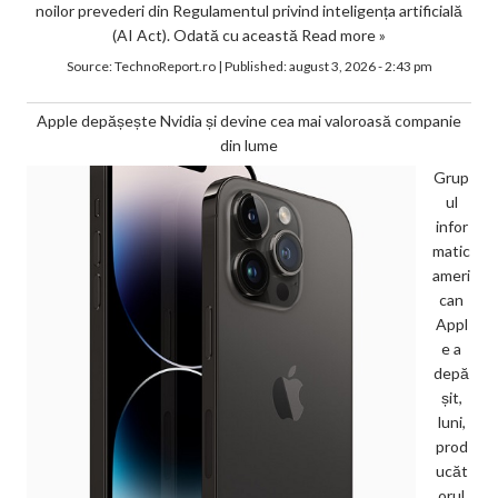
noilor prevederi din Regulamentul privind inteligența artificială
(AI Act). Odată cu această
Read more »
Source:
TechnoReport.ro
|
Published:
august 3, 2026 - 2:43 pm
Apple depășește Nvidia și devine cea mai valoroasă companie
din lume
Grup
ul
infor
matic
ameri
can
Appl
e a
depă
șit,
luni,
prod
ucăt
orul