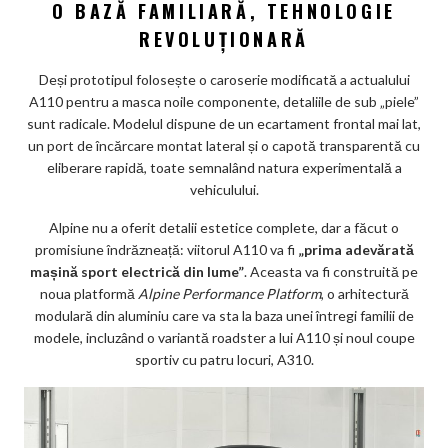
O BAZĂ FAMILIARĂ, TEHNOLOGIE
ks
REVOLUȚIONARĂ
Deși prototipul folosește o caroserie modificată a actualului
A110 pentru a masca noile componente, detaliile de sub „piele”
sunt radicale. Modelul dispune de un ecartament frontal mai lat,
un port de încărcare montat lateral și o capotă transparentă cu
eliberare rapidă, toate semnalând natura experimentală a
vehiculului.
Alpine nu a oferit detalii estetice complete, dar a făcut o
promisiune îndrăzneață: viitorul A110 va fi
„prima adevărată
mașină sport electrică din lume”
. Aceasta va fi construită pe
noua platformă
Alpine Performance Platform
, o arhitectură
modulară din aluminiu care va sta la baza unei întregi familii de
modele, incluzând o variantă roadster a lui A110 și noul coupe
sportiv cu patru locuri, A310.