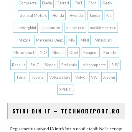
Compacte
Dacia
Ferrari
FIAT
Ford
Geely
General Motors
Honda
Hyundai
Jaguar
Kia
Lamborghini
Leapmotor
masini eco
masini electrice
Mazda
Mercedes-Benz
MG
MINI
Mitsubishi
Motorsport
NIO
Nissan
Opel
Peugeot
Porsche
Renault
SAIC
Skoda
Stellantis
subcompacte
SUV
Tesla
Toyota
Volkswagen
Volvo
VW
Xiaomi
XPENG
STIRI DIN IT – TECHNOREPORT.RO
Regulamentul privind IA intră într-o nouă etapă: Noile cerințe