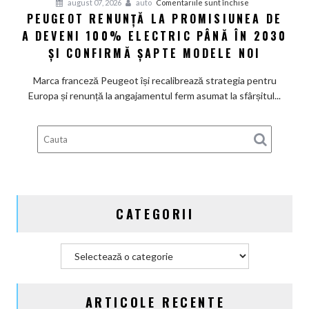
pentru
august 07, 2026
auto
Comentariile sunt închise
PEUGEOT RENUNȚĂ LA PROMISIUNEA DE
Peugeot
A DEVENI 100% ELECTRIC PÂNĂ ÎN 2030
renunță
la
ȘI CONFIRMĂ ȘAPTE MODELE NOI
promisiunea
de
Marca franceză Peugeot își recalibrează strategia pentru
a
Europa și renunță la angajamentul ferm asumat la sfârșitul...
deveni
100%
electric
până
în
2030
și
CATEGORII
confirmă
șapte
modele
Categorii
noi
ARTICOLE RECENTE