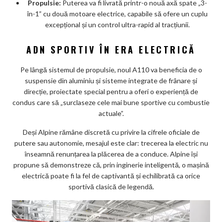
Propulsie:
Puterea va fi livrată printr-o nouă axă spate „3-
în-1” cu două motoare electrice, capabile să ofere un cuplu
excepțional și un control ultra-rapid al tracțiunii.
ADN SPORTIV ÎN ERA ELECTRICĂ
Pe lângă sistemul de propulsie, noul A110 va beneficia de o
suspensie din aluminiu și sisteme integrate de frânare și
direcție, proiectate special pentru a oferi o experiență de
condus care să „surclaseze cele mai bune sportive cu combustie
actuale”.
Deși Alpine rămâne discretă cu privire la cifrele oficiale de
putere sau autonomie, mesajul este clar: trecerea la electric nu
înseamnă renunțarea la plăcerea de a conduce. Alpine își
propune să demonstreze că, prin inginerie inteligentă, o mașină
electrică poate fi la fel de captivantă și echilibrată ca orice
sportivă clasică de legendă.