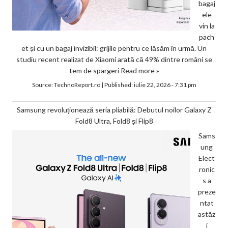
bagaj
ele
vin la
pach
et și cu un bagaj invizibil: grijile pentru ce lăsăm în urmă. Un
studiu recent realizat de Xiaomi arată că 49% dintre români se
tem de spargeri
Read more »
Source:
TechnoReport.ro
|
Published:
iulie 22, 2026 - 7:31 pm
Samsung revoluționează seria pliabilă: Debutul noilor Galaxy Z
Fold8 Ultra, Fold8 și Flip8
Sams
ung
Elect
ronic
s a
preze
ntat
astăz
i