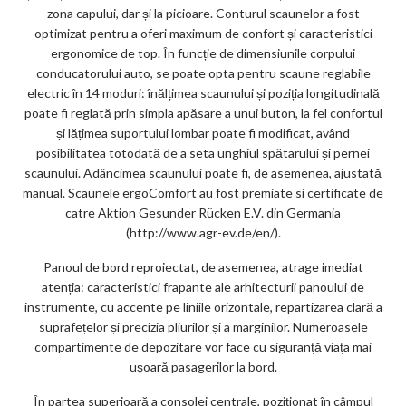
zona capului, dar și la picioare. Conturul scaunelor a fost
optimizat pentru a oferi maximum de confort și caracteristici
ergonomice de top. În funcție de dimensiunile corpului
conducatorului auto, se poate opta pentru scaune reglabile
electric în 14 moduri: înălțimea scaunului și poziția longitudinală
poate fi reglată prin simpla apăsare a unui buton, la fel confortul
și lățimea suportului lombar poate fi modificat, având
posibilitatea totodată de a seta unghiul spătarului și pernei
scaunului. Adâncimea scaunului poate fi, de asemenea, ajustată
manual. Scaunele ergoComfort au fost premiate si certificate de
catre Aktion Gesunder Rücken E.V. din Germania
(http://www.agr-ev.de/en/).
Panoul de bord reproiectat, de asemenea, atrage imediat
atenția: caracteristici frapante ale arhitecturii panoului de
instrumente, cu accente pe liniile orizontale, repartizarea clară a
suprafețelor și precizia pliurilor și a marginilor. Numeroasele
compartimente de depozitare vor face cu siguranță viața mai
ușoară pasagerilor la bord.
În partea superioară a consolei centrale, poziționat în câmpul