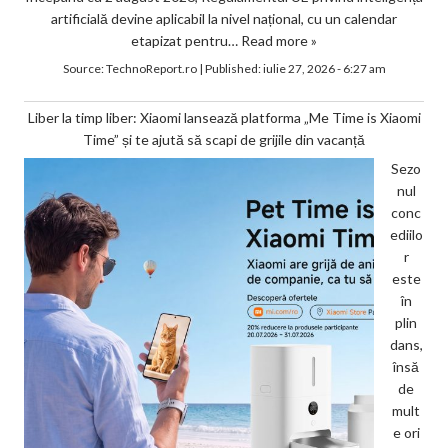
artificială devine aplicabil la nivel național, cu un calendar
etapizat pentru…
Read more »
Source:
TechnoReport.ro
|
Published:
iulie 27, 2026 - 6:27 am
Liber la timp liber: Xiaomi lansează platforma „Me Time is Xiaomi
Time” și te ajută să scapi de grijile din vacanță
Sezo
nul
conc
ediilo
r
este
în
plin
dans,
însă
de
mult
e ori