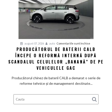
un
preț
de
pornire
de
aproximativ
28.000
de
pentru
august 07, 2026
auto
Comentariile sunt închise
dolari
PRODUCĂTORUL DE BATERII CALB
Producătorul
ÎNCEPE O REFORMĂ INTERNĂ DUPĂ
de
baterii
SCANDALUL CELULELOR „BANANĂ” DE PE
CALB
VEHICULELE GAC
începe
o
Producătorul chinez de baterii CALB a demarat o serie de
reformă
reforme tehnice și de management destinate...
internă
după
scandalul
celulelor
„banană”