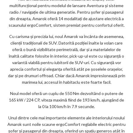
ar
multifuncțional pentru modelul de lansare Aventura și sisteme
ks
radio / navigație de ultima generatie. Pentru șofer și pasagerul
din dreapta, Amarok oferă 14 modalitați de ajustare electrică a
scaunului ergoComfort, sistem premiat pentru confortul oferit.
Cu carisma și precizia lui, noul Amarok va încânta de asemenea,
clienții tradiționali de SUV. Datorită poziției înalte la volan care
oferă o bună vizibilitate perimetrală, dar și a materialelor de
înaltă calitate folosite în interior, pick-up-ul este cu siguranță o
variantă viabilă pentru iubitorii de SUV-uri. Cu siguranță vor
aprecia confortul și eleganța oferită atât pe șoselele orașelor,
dar și pe drumuri offroad. Chiar dacă Amarok impresionează prin
marimea lui, accesul în habitaclu este foarte facil.
Noul model oferă un cuplu de 550 Nm dezvoltând o putere de
165 kW / 224 CP, viteza maximă fiind de 193 km/h, ajungând de
la 0 la 100 km/h în 7.9 secunde.
Unul dintre cele mai importante elemente ale interiorului noului
Amarok sunt noile scaune ergoComfort reglabile electric pentru
șofer și pasagerul din dreapta, oferind un spațiu generos atât în