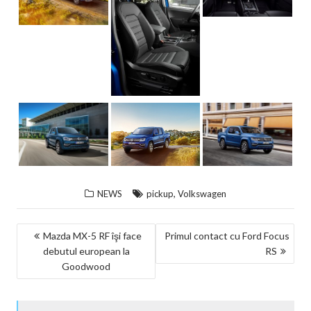
,
NEWS
pickup
Volkswagen
NAVIGARE
Mazda MX-5 RF îşi face
Primul contact cu Ford Focus
debutul european la
RS
ÎN
Goodwood
ARTICOLE