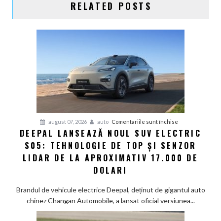
RELATED POSTS
pentru
august 07, 2026
auto
Comentariile sunt închise
DEEPAL LANSEAZĂ NOUL SUV ELECTRIC
Deepal
S05: TEHNOLOGIE DE TOP ȘI SENZOR
lansează
noul
LIDAR DE LA APROXIMATIV 17.000 DE
SUV
DOLARI
electric
S05:
Brandul de vehicule electrice Deepal, deținut de gigantul auto
Tehnologie
chinez Changan Automobile, a lansat oficial versiunea...
de
top