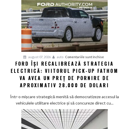
și
senzor
LiDAR
de
la
aproximativ
17.000
de
dolari
pentru
august 07, 2026
auto
Comentariile sunt închise
FORD ÎȘI RECALIBREAZĂ STRATEGIA
Ford
ELECTRICĂ: VIITORUL PICK-UP FATHOM
își
recalibrează
VA AVEA UN PREȚ DE PORNIRE DE
strategia
APROXIMATIV 28.000 DE DOLARI
electrică:
Viitorul
Într-o mișcare strategică menită să democratizeze accesul la
pick-
vehiculele utilitare electrice și să concureze direct cu...
up
Fathom
va
avea