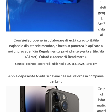
u
Inteli
genț
ă
Artifi
cială
al
Comisiei Europene, în colaborare directă cu autoritățile
naționale din statele membre, a început punerea în aplicare a
noilor prevederi din Regulamentul privind inteligența artificială
(AI Act). Odată cu această
Read more »
Source:
TechnoReport.ro
|
Published:
august 3, 2026 - 2:43 pm
Apple depășește Nvidia și devine cea mai valoroasă companie
din lume
Grup
ul
infor
matic
ameri