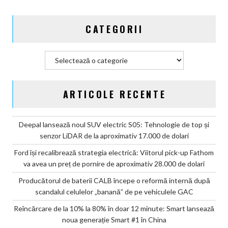
de
pe
CATEGORII
vehiculele
GAC
Categorii
ARTICOLE RECENTE
Deepal lansează noul SUV electric S05: Tehnologie de top și
senzor LiDAR de la aproximativ 17.000 de dolari
Ford își recalibrează strategia electrică: Viitorul pick-up Fathom
va avea un preț de pornire de aproximativ 28.000 de dolari
Producătorul de baterii CALB începe o reformă internă după
scandalul celulelor „banană” de pe vehiculele GAC
Reîncărcare de la 10% la 80% în doar 12 minute: Smart lansează
noua generație Smart #1 în China