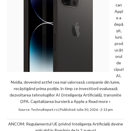
can
Appl
e a
depă
șit,
luni,
prod
ucăt
orul
de
cipuri
AI,
Nvidia, devenind astfel cea mai valoroasă companie din lume,
recâștigând prima poziție, în timp ce investitorii evaluează
dezvoltarea tehnologiilor AI (Inteligența Artificială), transmite
DPA. Capitalizarea bursieră a Apple a
Read more »
Source:
TechnoReport.ro
|
Published:
iulie 30, 2026 - 2:13 pm
ANCOM: Regulamentul UE privind Inteligența Artificială devine
aplicabil în România de la 2 august