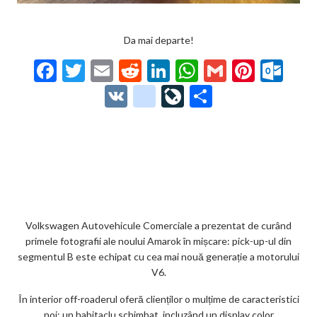
Da mai departe!
F
T
E
R
Li
W
G
Pi
O
ac
w
m
e
n
h
m
nt
ut
V
g
Li
P
e
itt
ai
d
ke
at
ai
er
lo
K
o
ve
ar
b
er
l
di
dI
s
l
es
o
o
Jo
ta
o
t
n
A
t
k.
gl
ur
je
o
p
co
e_
n
az
k
p
m
b
al
ă
o
Volkswagen Autovehicule Comerciale a prezentat de curând
primele fotografii ale noului Amarok în mișcare: pick-up-ul din
o
segmentul B este echipat cu cea mai nouă generație a motorului
k
V6.
m
În interior off-roaderul oferă clienților o mulțime de caracteristici
noi: un habitaclu schimbat, incluzând un display color