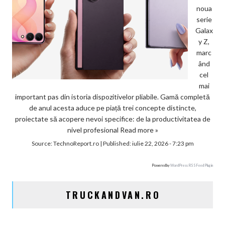
noua
serie
Galax
y Z,
marc
ând
cel
mai
important pas din istoria dispozitivelor pliabile. Gamă completă
de anul acesta aduce pe piață trei concepte distincte,
proiectate să acopere nevoi specifice: de la productivitatea de
nivel profesional
Read more »
Source:
TechnoReport.ro
|
Published:
iulie 22, 2026 - 7:23 pm
Powered by
WordPress RSS Feed Plugin
TRUCKANDVAN.RO