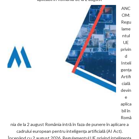
ANC
OM:
Regu
lame
ntul
UE
privin
d
Inteli
gența
Artifi
cială
devin
e
aplica
bil în
Româ
nia de la 2 august România intră în faza de punere în aplicare a
cadrului european pentru inteligența artificială (AI Act).
Începând cu 2 august 2026, Regulamentul UE privind inteligența