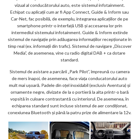
vizual al conducătorului auto, este sistemul infotainment.
Echipat cu aplicații cum ar fi App Connect, Guide & Inform sau
Car-Net, fac posibilă, de exemplu, integrarea aplicațiilor de pe
smartphone printr-o interfață USB și accesarea lor prin
intermediul sistemului infotainment. Guide & Inform extinde
sistemul de navigație prin adăugarea informațiilor recepționate în
timp real (ex. informații din trafic). Sistemul de navigare „Discover
Media”, de asemenea, vine cu radio digital DAB + ca dotare
standard.
Sistemul de asistare a parcării „Park Pilot”, împreună cu camera
de mers înapoi, de asemenea, face viața conducatorului auto
mult mai ușoară. Padele din oțel inoxidabil (exclusiv Aventura) și
ornamente negre, divizate de la o portieră la alta printr-o bară
vopsită în culoare contrastantă cu interiorul. De asemenea, în
echiparea standard sunt incluse sistemul de aer condiționat,
conexiunea Bluetooth și până la patru prize de alimentare la 12v.