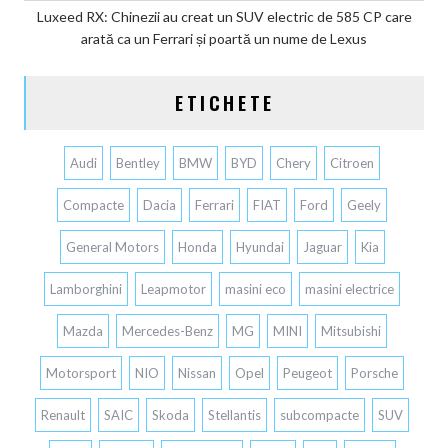
Luxeed RX: Chinezii au creat un SUV electric de 585 CP care
arată ca un Ferrari și poartă un nume de Lexus
ETICHETE
Audi
Bentley
BMW
BYD
Chery
Citroen
Compacte
Dacia
Ferrari
FIAT
Ford
Geely
General Motors
Honda
Hyundai
Jaguar
Kia
Lamborghini
Leapmotor
masini eco
masini electrice
Mazda
Mercedes-Benz
MG
MINI
Mitsubishi
Motorsport
NIO
Nissan
Opel
Peugeot
Porsche
Renault
SAIC
Skoda
Stellantis
subcompacte
SUV