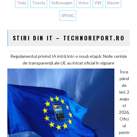
Tesla
Toyota
Volkswagen
Volvo
VW
Xiaomi
XPENG
STIRI DIN IT – TECHNOREPORT.RO
Regulamentul privind IA intră într-o nouă etapă: Noile cerințe
de transparență ale UE au intrat oficial în vigoare
Înce
pând
de
ieri, 2
augu
st
2026,
Ofici
ul
pentr