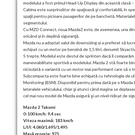
modelului a fost primul Head-Up Display din această clasă –
Cabina este surprinzător de spaţioasă şi confortabilă, în sp
spaţii pentru picioare pasagerilor de pe banchetă. Materiale
segmentului.
Cu MZD Connect, noua Mazda2 este, de asemenea, una dintr
oricând și în deplină siguranţă.
Mazda nu a adoptat valul de downsizing și a preferat să lucr
echipat cu un motor pe benzină de 1,5 litri, denumit Skyacti
5 trepte. Modelul este destul de sprinten dacă îl comparăm 
manevrabilitate sportivă a modelului. Mazda 2 stă foarte bin
niciodată o variantă cu un motor mai performant care să o t
Subcompacta este foarte bine echipată cu tehnologie de ul
Monitoring (BSM). Disponibil pentru prima dată pe o Mazda î
lateralele vehiculului, chiar şi atunci când maşina se deplas
cel mai nou model de Mazda asigură şi un nivel ridicat de sig
Mazda 2 Takumi
0-100 km/h: 9,4 sec
Viteza maximă: 183 km/h
L/l/î: 4.060/1.695/1.495
Masă proprie: 975