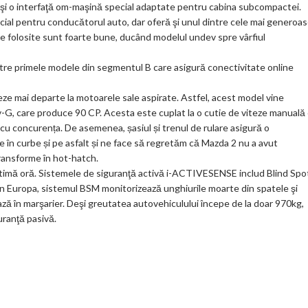
 şi o interfaţă om-maşină special adaptate pentru cabina subcompactei.
ks
ecial pentru conducătorul auto, dar oferă şi unul dintre cele mai generoa
le folosite sunt foarte bune, ducând modelul undev spre vârfiul
e primele modele din segmentul B care asigură conectivitate online
eze mai departe la motoarele sale aspirate. Astfel, acest model vine
v-G, care produce 90 CP. Acesta este cuplat la o cutie de viteze manuală
cu concurența. De asemenea, șasiul și trenul de rulare asigură o
e în curbe și pe asfalt și ne face să regretăm că Mazda 2 nu a avut
ransforme în hot-hatch.
timă oră. Sistemele de siguranţă activă i-ACTIVESENSE includ Blind Spo
n Europa, sistemul BSM monitorizează unghiurile moarte din spatele şi
ează în marşarier. Deşi greutatea autovehiculului începe de la doar 970kg,
uranţă pasivă.