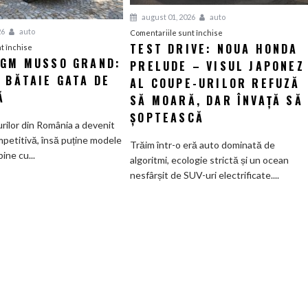
august 01, 2026
auto
26
auto
pentru
Comentariile sunt închise
TEST DRIVE: NOUA HONDA
pentru
Test
t închise
KGM MUSSO GRAND:
Review
PRELUDE – VISUL JAPONEZ
Drive:
 BĂTAIE GATA DE
KGM
Noua
AL COUPE-URILOR REFUZĂ
Musso
Honda
Ă
SĂ MOARĂ, DAR ÎNVAȚĂ SĂ
Grand:
Prelude
ȘOPTEASCĂ
Calul
–
urilor din România a devenit
de
Visul
petitivă, însă puține modele
Trăim într-o eră auto dominată de
bătaie
japonez
ine cu...
algoritmi, ecologie strictă și un ocean
gata
al
nesfârșit de SUV-uri electrificate....
de
coupe-
aventură
urilor
refuză
să
moară,
dar
învață
să
șoptească