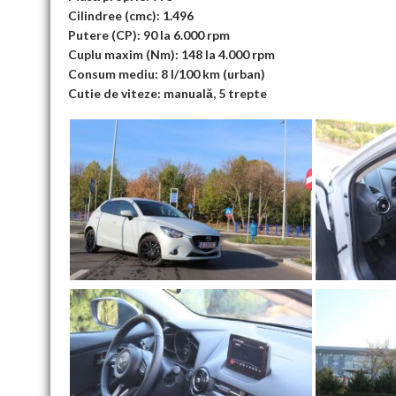
Cilindree (cmc): 1.496
Putere (CP): 90 la 6.000 rpm
Cuplu maxim (Nm): 148 la 4.000 rpm
Consum mediu: 8 l/100 km (urban)
Cutie de viteze: manuală, 5 trepte