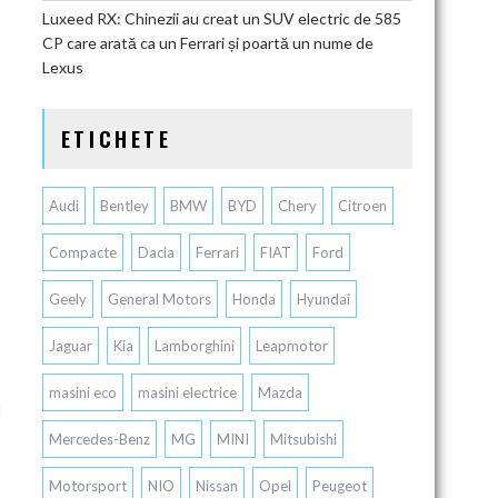
Luxeed RX: Chinezii au creat un SUV electric de 585
CP care arată ca un Ferrari și poartă un nume de
Lexus
ETICHETE
Audi
Bentley
BMW
BYD
Chery
Citroen
Compacte
Dacia
Ferrari
FIAT
Ford
Geely
General Motors
Honda
Hyundai
Jaguar
Kia
Lamborghini
Leapmotor
masini eco
masini electrice
Mazda
l
Mercedes-Benz
MG
MINI
Mitsubishi
Motorsport
NIO
Nissan
Opel
Peugeot