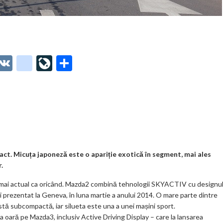
O
V
g
Li
P
t
K
o
ve
ar
o
o
Jo
ta
o
gl
ur
je
.
e_
n
az
co
b
al
ă
m
o
t. Micuța japoneză este o apariție exotică în segment, mai ales
.
o
e mai actual ca oricând. Mazda2 combină tehnologii SKYACTIV cu designu
k
ezentat la Geneva, în luna martie a anului 2014. O mare parte dintre
m
stă subcompactă, iar silueta este una a unei mașini sport.
a oară pe Mazda3, inclusiv Active Driving Display – care la lansarea
ar