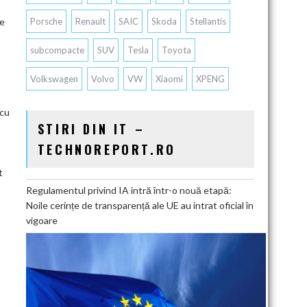
se
Porsche
Renault
SAIC
Skoda
Stellantis
subcompacte
SUV
Tesla
Toyota
Volkswagen
Volvo
VW
Xiaomi
XPENG
 cu
STIRI DIN IT –
TECHNOREPORT.RO
t
Regulamentul privind IA intră într-o nouă etapă:
Noile cerințe de transparență ale UE au intrat oficial în
vigoare