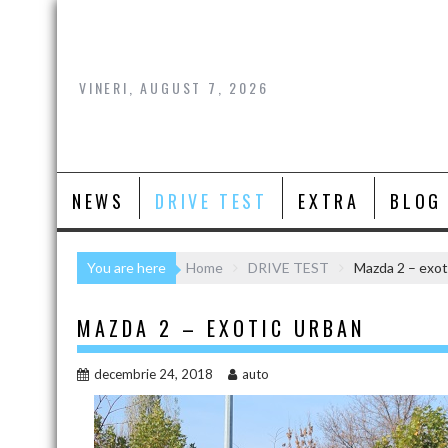
Skip
to
content
VINERI, AUGUST 7, 2026
NEWS
DRIVE TEST
EXTRA
BLOG
You are here
Home
DRIVE TEST
Mazda 2 – exot
MAZDA 2 – EXOTIC URBAN
decembrie 24, 2018
auto