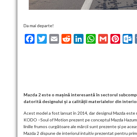
Da mai departe!
F
T
E
R
Li
W
G
Pi
ac
w
m
e
n
h
m
nt
u
e
itt
ai
d
ke
at
ai
er
l
b
er
l
di
dI
s
l
es
o
t
n
A
t
k
o
p
k
p
Mazda 2 este o mașină interesantă în sectorul subcompac
datorită designului și a calității materialelor din interior
Acest model a fost lansat în 2014, dar designul Mazda est
KODO –Soul of Motion prezent pe conceptul Mazda Hazumi pr
liniile frumos curgătoare ale mărcii sunt prezente și pe acea
Mazda 2 dispune de interiorul intuitiv prezentat pentru prim