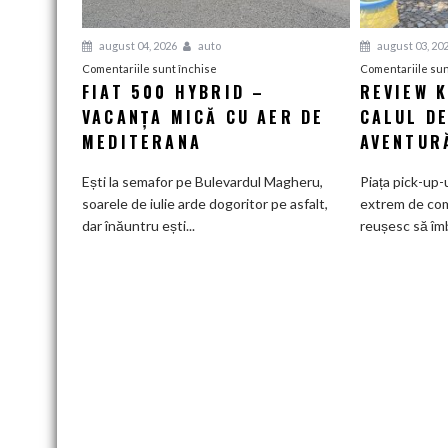
august 04, 2026
auto
august 03, 20
pentru
Comentariile sunt închise
Comentariile sun
FIAT 500 HYBRID –
REVIEW 
Fiat
VACANȚA MICĂ CU AER DE
500
CALUL DE
Hybrid
MEDITERANA
AVENTUR
–
vacanța
Ești la semafor pe Bulevardul Magheru,
Piața pick-up-
mică
soarele de iulie arde dogoritor pe asfalt,
extrem de com
cu
dar înăuntru ești...
reușesc să îmb
aer
de
Mediterana