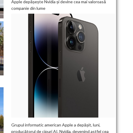
Apple depășește Nvidia și devine cea mai valoroasă
companie din lume
Grupul informatic american Apple a depășit, luni,
producătorul de cipuri AI, Nvidia, devenind astfel cea