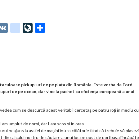
O
V
g
Li
P
t
K
o
ve
ar
o
o
Jo
ta
o
gl
ur
je
.
e_
n
az
co
b
al
ă
m
o
taculoase pickup-uri de pe piața din România. Este vorba de Ford
upuri de pe ocean, dar vine la pachet cu eficiența europeană a unui
o
k
vedea cum se descurcă acest veritabil cercetaș pe patru roți în mediu cu
m
-am umplut de noroi, dar l-am scos și în oraș.
ar
l neajuns la astfel de mașini într-o călătorie fiind că trebuie să plasezi
ks
 din calculul nostru de căutare a unui loc pe post de portbagaj încăpăto