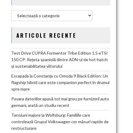
Categorii
ARTICOLE RECENTE
Test Drive CUPRA Formentor Tribe Edition 1.5 eTSI
150 CP: Rețeta spaniolă dintre ADN-ul de hot-hatch
și sustenabilitatea viitorului
Escapada la Constanța cu Omoda 9 Black Edition: Un
flagship hibrid care este companion perfect în drumul
spre mare
Povara datoriilor apasă tot mai greu pe furnizorii auto
germani, arată un studiu recent
Tensiuni majore la Wolfsburg: Familiile care
controlează Grupul Volkswagen cer măsuri rapide de
restructurare