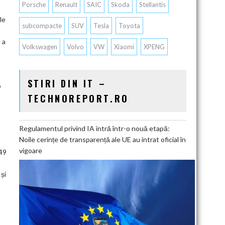
Porsche
Renault
SAIC
Skoda
Stellantis
le
subcompacte
SUV
Tesla
Toyota
 a
Volkswagen
Volvo
VW
Xiaomi
XPENG
STIRI DIN IT –
o
TECHNOREPORT.RO
Regulamentul privind IA intră într-o nouă etapă:
Noile cerințe de transparență ale UE au intrat oficial în
vigoare
549
și