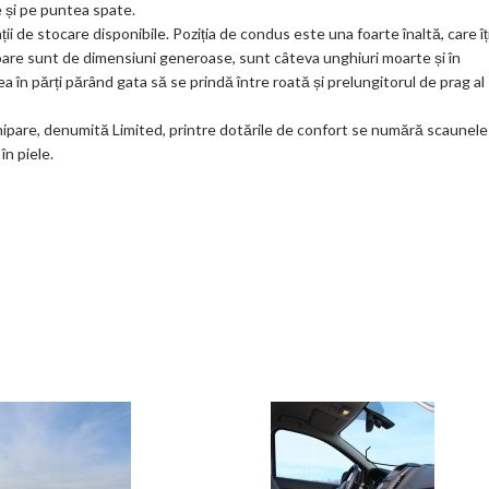
 și pe puntea spate.
ii de stocare disponibile. Poziția de condus este una foarte înaltă, care îț
izoare sunt de dimensiuni generoase, sunt câteva unghiuri moarte și în
a în părți părând gata să se prindă între roată și prelungitorul de prag al
hipare, denumită Limited, printre dotările de confort se numără scaunele
în piele.