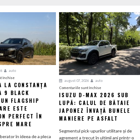
26
auto
pentru
t închise
august 07, 2026
auto
A LA CONSTANȚA
Escapada
pentru
Comentariile sunt închise
A 9 BLACK
la
ISUZU D-MAX 2026 SUB
Isuzu
Constanța
 UN FLAGSHIP
LUPĂ: CALUL DE BĂTAIE
D-
cu
CARE ESTE
Max
JAPONEZ ÎNVAȚĂ BUNELE
Omoda
ON PERFECT ÎN
2026
MANIERE PE ASFALT
9
sub
SPRE MARE
Black
lupă:
Segmentul pick-upurilor utilitare și de
Edition:
Calul
iberator în ideea de a pleca
agrement a trecut în ultimii ani printr-o
Un