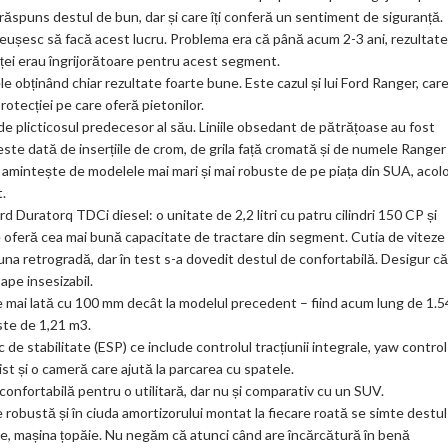
ăspuns destul de bun, dar și care îți conferă un sentiment de siguranță.
 reușesc să facă acest lucru. Problema era că până acum 2-3 ani, rezultate
nței erau îngrijorătoare pentru acest segment.
le obținând chiar rezultate foarte bune. Este cazul și lui Ford Ranger, care
otecției pe care oferă pietonilor.
e plicticosul predecesor al său. Liniile obsedant de pătrățoase au fost
este dată de inserțiile de crom, de grila față cromată și de numele Ranger
că amintește de modelele mai mari și mai robuste de pe piața din SUA, acol
.
Duratorq TDCi diesel: o unitate de 2,2 litri cu patru cilindri 150 CP și
oferă cea mai bună capacitate de tractare din segment. Cutia de viteze
na retrogradă, dar în test s-a dovedit destul de confortabilă. Desigur că
ape insesizabil.
te mai lată cu 100 mm decât la modelul precedent – fiind acum lung de 1.
ste de 1,21 m3.
 stabilitate (ESP) ce include controlul tracțiunii integrale, yaw control 
st și o cameră care ajută la parcarea cu spatele.
nfortabilă pentru o utilitară, dar nu și comparativ cu un SUV.
 robustă și în ciuda amortizorului montat la fiecare roată se simte destul
ate, mașina țopăie. Nu negăm că atunci când are încărcătură în benă