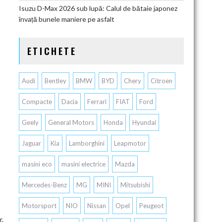
Isuzu D-Max 2026 sub lupă: Calul de bătaie japonez
învață bunele maniere pe asfalt
ETICHETE
Audi
Bentley
BMW
BYD
Chery
Citroen
Compacte
Dacia
Ferrari
FIAT
Ford
Geely
General Motors
Honda
Hyundai
Jaguar
Kia
Lamborghini
Leapmotor
masini eco
masini electrice
Mazda
Mercedes-Benz
MG
MINI
Mitsubishi
Motorsport
NIO
Nissan
Opel
Peugeot
r.