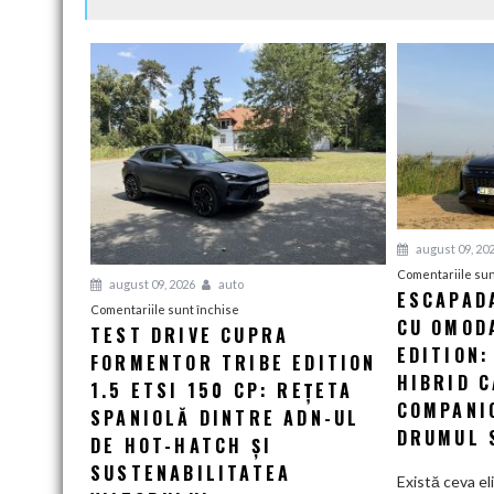
august 09, 20
Comentariile sun
august 09, 2026
auto
ESCAPAD
pentru
Comentariile sunt închise
CU OMOD
TEST DRIVE CUPRA
Test
EDITION:
FORMENTOR TRIBE EDITION
Drive
HIBRID 
CUPRA
1.5 ETSI 150 CP: REȚETA
COMPANI
Formentor
SPANIOLĂ DINTRE ADN-UL
Tribe
DRUMUL 
DE HOT-HATCH ȘI
Edition
SUSTENABILITATEA
1.5
Există ceva el