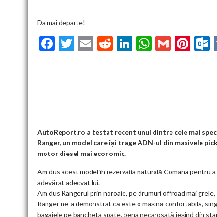
Da mai departe!
F
T
E
R
Li
W
G
Pi
ac
w
m
e
n
h
m
nt
u
e
itt
ai
d
ke
at
ai
er
l
b
er
l
di
dI
s
l
es
o
t
n
A
t
k
o
p
k
p
AutoReport.ro a testat recent unul dintre cele mai spec
Ranger, un model care își trage ADN-ul din masivele pick
motor diesel mai economic.
Am dus acest model în rezervația naturală Comana pentru a 
adevărat adecvat lui.
Am dus Rangerul prin noroaie, pe drumuri offroad mai grele, l
Ranger ne-a demonstrat că este o mașină confortabilă, singuru
bagajele pe bancheta spate, bena necarosată ieșind din start