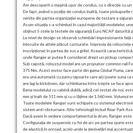
Am descoperit o mașină ușor de condus, cu o direcție cu un r
De fapt, având o poziție de condus înaltă, toate pickupurile
venite din partea organizației europene de testare a sigura
Acum situația s-a schimbat în cazul majorității modelelor, une
obținut 5 stele la testele de siguranță Euro NCAP datorită pr
La nivel de design se observă schimbări impresionante față d
înlocuite de altele plăcut conturate. Impresia de robustețe 
inscripționat în partea de sus a grilei. Această caracteristi
unde Ranger ar putea fi considerat drept un pickup compact
Sub capotă, robustul model are un propulsor common rail Ford 
375 Nm. Acest motor face parte din gama Global Puma, care 
era una automată cu patru rapoarte care aici poate suna ca u
are lag la kickdown, dar schimbarea între trepte se face apro
Bena modelului cu cabină dublă, adică cel testat de noi, es
mm și înalt de 511 mm și cu o lățime de 1.560 mm. Volumul e
Toate modelele Ranger sunt echipate cu sistemul electronic de
sistem anti-răsturnare. Alte tehnologii includ Rear Park Assi
Dacă avem în vedere comportamentul la drum, Ranger este co
Configurația de suspensie cu foi de arc pe partea spate este
de elastică în onroad, acolo unde la denivelări mai accentu