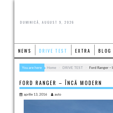
Skip
to
content
DUMINICĂ, AUGUST 9, 2026
NEWS
DRIVE TEST
EXTRA
BLOG
You are here
Home
DRIVE TEST
Ford Ranger – 
FORD RANGER – ÎNCĂ MODERN
aprilie 13, 2016
auto