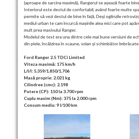
(aproape de sarcina maximă), Rangerul se așează foarte bine
Interiorul este destul de confortabil, având foarte multe spaț
permite să vezi destul de bine în față. Deși oglinzile retrov
mediul urban te cam încurcă mașinile alea mici care pot apăre
mult prea masivului Ranger.
Modelul de test era una dintre cele mai bune versiuni de ec
din piele, încălzirea în scaune, volan și schimbător îmbrăcate 
Ford Ranger 2.5 TDCi Limited
Viteza maximă: 175 km/h
L/l/î: 5.359/1.850/1.706
Masă proprie: 2.021 kg
Cilindree (cmc): 2.198
Putere (CP): 150 la 3.700 rpm
Cuplu maxim (Nm): 375 la 2.000 rpm
Consum mediu: 9 l/100 km