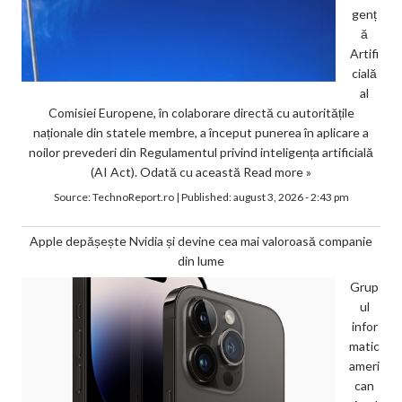
genț
ă
Artifi
cială
al
Comisiei Europene, în colaborare directă cu autoritățile
naționale din statele membre, a început punerea în aplicare a
noilor prevederi din Regulamentul privind inteligența artificială
(AI Act). Odată cu această
Read more »
Source:
TechnoReport.ro
|
Published:
august 3, 2026 - 2:43 pm
Apple depășește Nvidia și devine cea mai valoroasă companie
din lume
Grup
ul
infor
matic
ameri
can