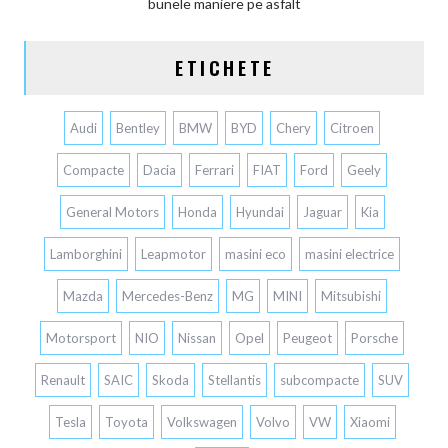
bunele maniere pe asfalt
ETICHETE
Audi
Bentley
BMW
BYD
Chery
Citroen
Compacte
Dacia
Ferrari
FIAT
Ford
Geely
General Motors
Honda
Hyundai
Jaguar
Kia
Lamborghini
Leapmotor
masini eco
masini electrice
Mazda
Mercedes-Benz
MG
MINI
Mitsubishi
Motorsport
NIO
Nissan
Opel
Peugeot
Porsche
Renault
SAIC
Skoda
Stellantis
subcompacte
SUV
Tesla
Toyota
Volkswagen
Volvo
VW
Xiaomi