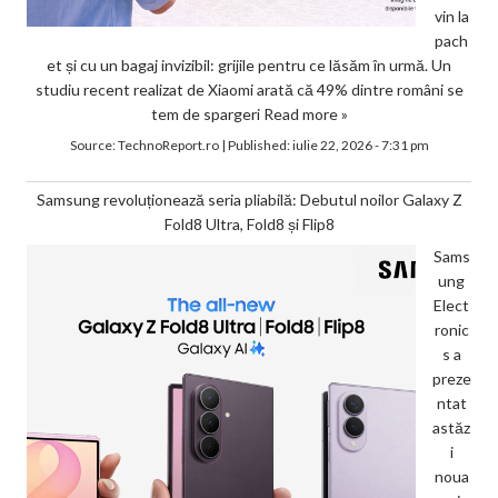
vin la
pach
et și cu un bagaj invizibil: grijile pentru ce lăsăm în urmă. Un
studiu recent realizat de Xiaomi arată că 49% dintre români se
tem de spargeri
Read more »
Source:
TechnoReport.ro
|
Published:
iulie 22, 2026 - 7:31 pm
Samsung revoluționează seria pliabilă: Debutul noilor Galaxy Z
Fold8 Ultra, Fold8 și Flip8
Sams
ung
Elect
ronic
s a
preze
ntat
astăz
i
noua