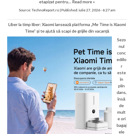
etapizat pentru…
Read more »
Source:
TechnoReport.ro
|
Published:
iulie 27, 2026 - 6:27 am
Liber la timp liber: Xiaomi lansează platforma „Me Time is Xiaomi
Time” și te ajută să scapi de grijile din vacanță
Sezo
nul
conc
ediilo
r
este
în
plin
dans,
însă
de
mult
e ori
bagaj
ele