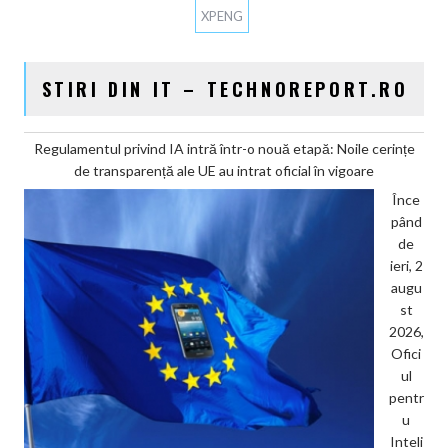
XPENG
STIRI DIN IT – TECHNOREPORT.RO
Regulamentul privind IA intră într-o nouă etapă: Noile cerințe
de transparență ale UE au intrat oficial în vigoare
Înce
pând
de
ieri, 2
augu
st
2026,
Ofici
ul
pentr
u
Inteli