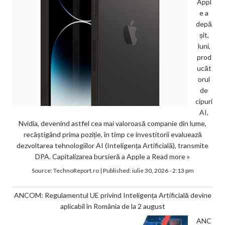
Appl
e a
depă
șit,
luni,
prod
ucăt
orul
de
cipuri
AI,
Nvidia, devenind astfel cea mai valoroasă companie din lume,
recâștigând prima poziție, în timp ce investitorii evaluează
dezvoltarea tehnologiilor AI (Inteligența Artificială), transmite
DPA. Capitalizarea bursieră a Apple a
Read more »
Source:
TechnoReport.ro
|
Published:
iulie 30, 2026 - 2:13 pm
ANCOM: Regulamentul UE privind Inteligența Artificială devine
aplicabil în România de la 2 august
ANC