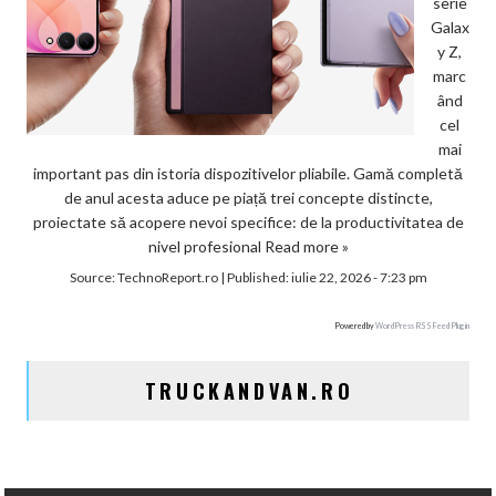
serie
Galax
y Z,
marc
ând
cel
mai
important pas din istoria dispozitivelor pliabile. Gamă completă
de anul acesta aduce pe piață trei concepte distincte,
proiectate să acopere nevoi specifice: de la productivitatea de
nivel profesional
Read more »
Source:
TechnoReport.ro
|
Published:
iulie 22, 2026 - 7:23 pm
Powered by
WordPress RSS Feed Plugin
TRUCKANDVAN.RO