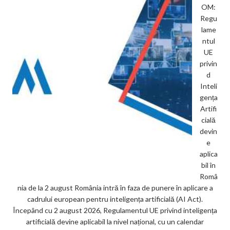
OM:
Regu
lame
ntul
UE
privin
d
Inteli
gența
Artifi
cială
devin
e
aplica
bil în
Româ
nia de la 2 august România intră în faza de punere în aplicare a
cadrului european pentru inteligența artificială (AI Act).
Începând cu 2 august 2026, Regulamentul UE privind inteligența
artificială devine aplicabil la nivel național, cu un calendar