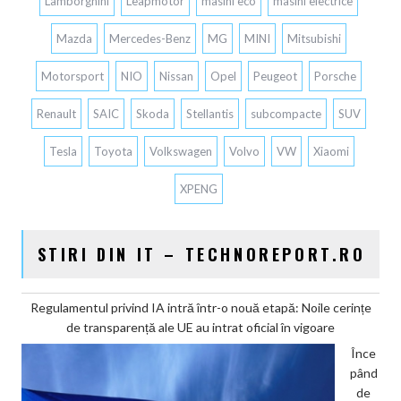
Lamborghini
Leapmotor
masini eco
masini electrice
Mazda
Mercedes-Benz
MG
MINI
Mitsubishi
Motorsport
NIO
Nissan
Opel
Peugeot
Porsche
Renault
SAIC
Skoda
Stellantis
subcompacte
SUV
Tesla
Toyota
Volkswagen
Volvo
VW
Xiaomi
XPENG
STIRI DIN IT – TECHNOREPORT.RO
Regulamentul privind IA intră într-o nouă etapă: Noile cerințe
de transparență ale UE au intrat oficial în vigoare
Înce
pând
de