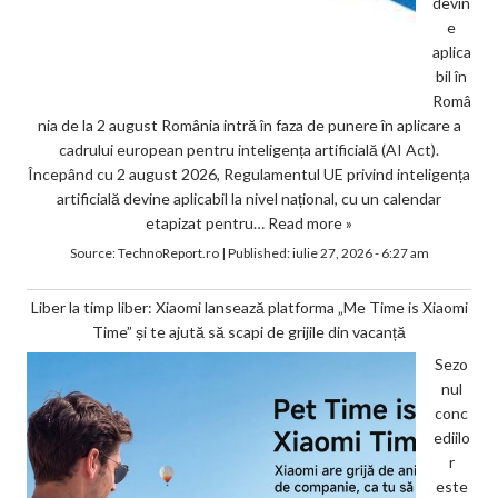
devin
e
aplica
bil în
Româ
nia de la 2 august România intră în faza de punere în aplicare a
cadrului european pentru inteligența artificială (AI Act).
Începând cu 2 august 2026, Regulamentul UE privind inteligența
artificială devine aplicabil la nivel național, cu un calendar
etapizat pentru…
Read more »
Source:
TechnoReport.ro
|
Published:
iulie 27, 2026 - 6:27 am
Liber la timp liber: Xiaomi lansează platforma „Me Time is Xiaomi
Time” și te ajută să scapi de grijile din vacanță
Sezo
nul
conc
ediilo
r
este