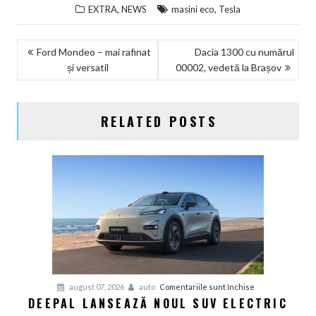
,
,
EXTRA
NEWS
masini eco
Tesla
NAVIGARE
Ford Mondeo – mai rafinat
Dacia 1300 cu numărul
și versatil
00002, vedetă la Brașov
ÎN
ARTICOLE
RELATED POSTS
pentru
august 07, 2026
auto
Comentariile sunt închise
DEEPAL LANSEAZĂ NOUL SUV ELECTRIC
Deepal