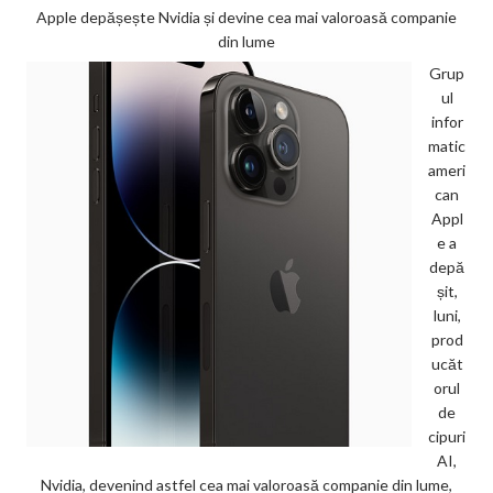
Apple depășește Nvidia și devine cea mai valoroasă companie
din lume
Grup
ul
infor
matic
ameri
can
Appl
e a
depă
șit,
luni,
prod
ucăt
orul
de
cipuri
AI,
Nvidia, devenind astfel cea mai valoroasă companie din lume,