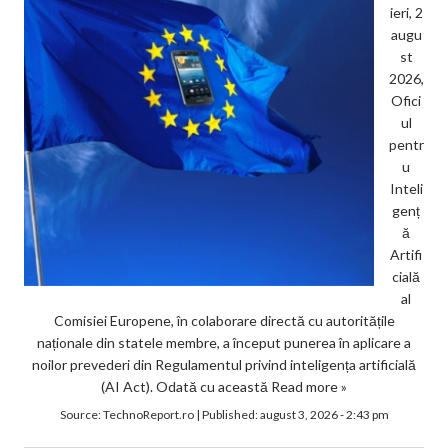
ieri, 2
augu
st
2026,
Ofici
ul
pentr
u
Inteli
genț
ă
Artifi
cială
al
Comisiei Europene, în colaborare directă cu autoritățile
naționale din statele membre, a început punerea în aplicare a
noilor prevederi din Regulamentul privind inteligența artificială
(AI Act). Odată cu această
Read more »
Source:
TechnoReport.ro
|
Published:
august 3, 2026 - 2:43 pm