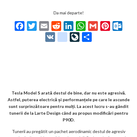
Da mai departe!
F
T
E
R
Li
W
G
Pi
O
ac
w
m
e
n
h
m
nt
ut
V
g
Li
P
e
itt
ai
d
ke
at
ai
er
lo
K
o
ve
ar
b
er
l
di
dI
s
l
es
o
o
Jo
ta
o
t
n
A
t
k.
gl
ur
je
o
p
co
e_
n
az
k
p
m
b
al
ă
o
Tesla Model S arată destul de bine, dar nu este agresivă.
Astfel, puterea electrică și performanțele pe care le ascunde
o
sunt surprinzătoare pentru mulți. La acest lucru s-au gândit
k
tunerii de la Larte Design când au propus modificări pentru
P90D.
m
Tunerii au pregătit un pachet aerodinamic destul de agresiv
ar