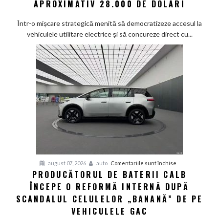
APROXIMATIV 28.000 DE DOLARI
electrică:
Viitorul
Într-o mișcare strategică menită să democratizeze accesul la
pick-
vehiculele utilitare electrice și să concureze direct cu...
up
Fathom
va
avea
un
preț
de
pornire
de
aproximativ
28.000
de
pentru
august 07, 2026
auto
Comentariile sunt închise
dolari
PRODUCĂTORUL DE BATERII CALB
Producătorul
ÎNCEPE O REFORMĂ INTERNĂ DUPĂ
de
baterii
SCANDALUL CELULELOR „BANANĂ” DE PE
CALB
VEHICULELE GAC
începe