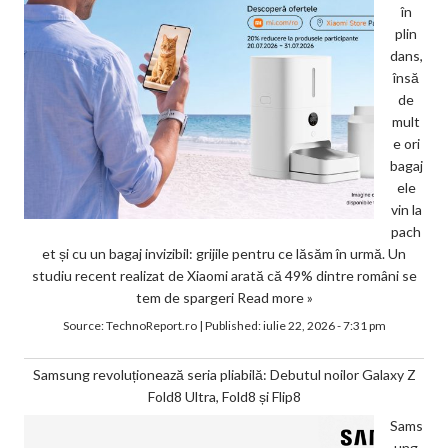
în
plin
dans,
însă
de
mult
e ori
bagaj
ele
vin la
pach
et și cu un bagaj invizibil: grijile pentru ce lăsăm în urmă. Un
studiu recent realizat de Xiaomi arată că 49% dintre români se
tem de spargeri
Read more »
Source:
TechnoReport.ro
|
Published:
iulie 22, 2026 - 7:31 pm
Samsung revoluționează seria pliabilă: Debutul noilor Galaxy Z
Fold8 Ultra, Fold8 și Flip8
Sams
ung