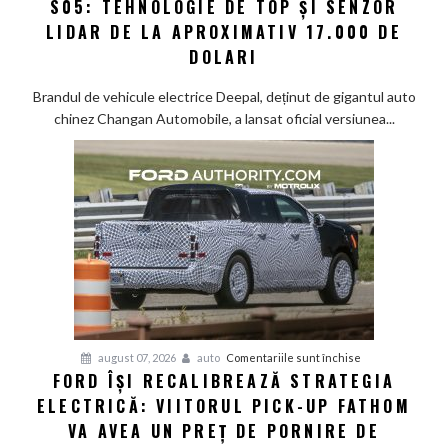
S05: TEHNOLOGIE DE TOP ȘI SENZOR
lansează
noul
LIDAR DE LA APROXIMATIV 17.000 DE
SUV
DOLARI
electric
S05:
Brandul de vehicule electrice Deepal, deținut de gigantul auto
Tehnologie
chinez Changan Automobile, a lansat oficial versiunea...
de
top
și
senzor
LiDAR
de
la
aproximativ
17.000
de
dolari
pentru
august 07, 2026
auto
Comentariile sunt închise
FORD ÎȘI RECALIBREAZĂ STRATEGIA
Ford
ELECTRICĂ: VIITORUL PICK-UP FATHOM
își
recalibrează
VA AVEA UN PREȚ DE PORNIRE DE
strategia