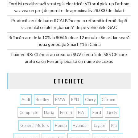
Ford își recalibrează strategia electrică: Viitorul pick-up Fathom
va avea un preț de pornire de aproximativ 28.000 de dolari
Producătorul de baterii CALB începe o reformă internă după
scandalul celulelor „banană” de pe vehiculele GAC
Reîncărcare de la 10% la 80% în doar 12 minute: Smart lansează
noua generație Smart #1 în China
Luxeed RX: Chinezii au creat un SUV electric de 585 CP care
arată ca un Ferrari și poartă un nume de Lexus
ETICHETE
Audi
Bentley
BMW
BYD
Chery
Citroen
Compacte
Dacia
Ferrari
FIAT
Ford
Geely
General Motors
Honda
Hyundai
Jaguar
Kia