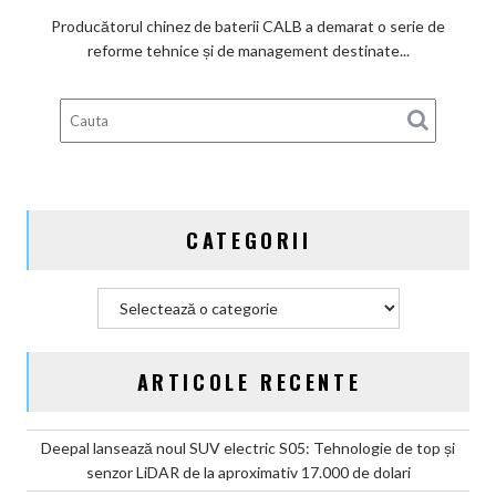
o
Producătorul chinez de baterii CALB a demarat o serie de
reformă
reforme tehnice și de management destinate...
internă
după
scandalul
celulelor
„banană”
de
pe
CATEGORII
vehiculele
GAC
Categorii
ARTICOLE RECENTE
Deepal lansează noul SUV electric S05: Tehnologie de top și
senzor LiDAR de la aproximativ 17.000 de dolari