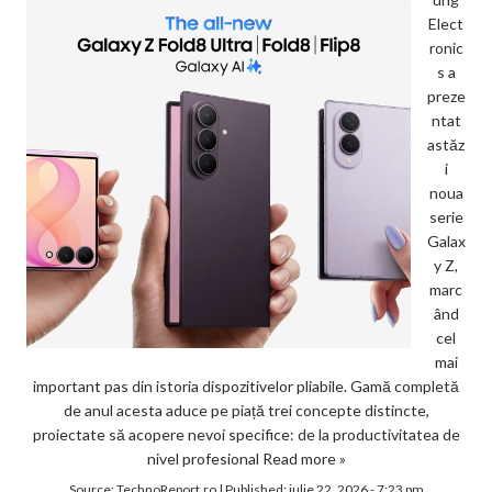
Elect
ronic
s a
preze
ntat
astăz
i
noua
serie
Galax
y Z,
marc
ând
cel
mai
important pas din istoria dispozitivelor pliabile. Gamă completă
de anul acesta aduce pe piață trei concepte distincte,
proiectate să acopere nevoi specifice: de la productivitatea de
nivel profesional
Read more »
Source:
TechnoReport.ro
|
Published:
iulie 22, 2026 - 7:23 pm