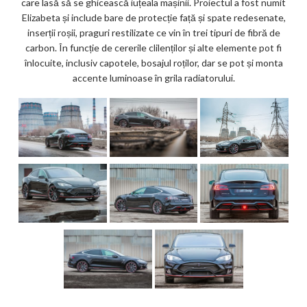
care lasă să se ghicească iuțeala mașinii. Proiectul a fost numit
ks
Elizabeta și include bare de protecție față și spate redesenate,
inserții roșii, praguri restilizate ce vin în trei tipuri de fibră de
carbon. În funcție de cererile clilenților și alte elemente pot fi
înlocuite, inclusiv capotele, bosajul roților, dar se pot și monta
accente luminoase în grila radiatorului.