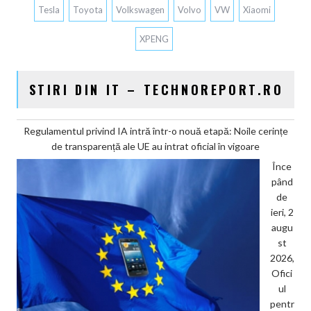
Tesla
Toyota
Volkswagen
Volvo
VW
Xiaomi
XPENG
STIRI DIN IT – TECHNOREPORT.RO
Regulamentul privind IA intră într-o nouă etapă: Noile cerințe
de transparență ale UE au intrat oficial în vigoare
Înce
pând
de
ieri, 2
augu
st
2026,
Ofici
ul
pentr