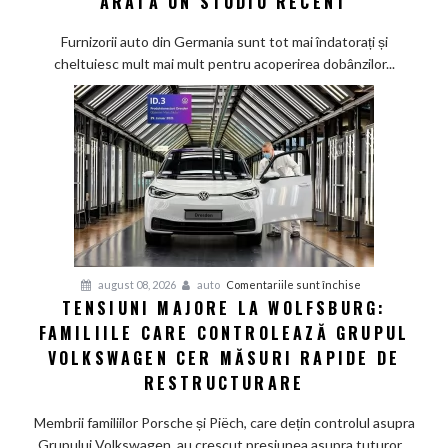
ARATĂ UN STUDIU RECENT
tot
mai
Furnizorii auto din Germania sunt tot mai îndatorați și
greu
cheltuiesc mult mai mult pentru acoperirea dobânzilor...
pe
furnizorii
auto
germani,
arată
un
studiu
recent
pentru
august 08, 2026
auto
Comentariile sunt închise
TENSIUNI MAJORE LA WOLFSBURG:
Tensiuni
FAMILIILE CARE CONTROLEAZĂ GRUPUL
majore
la
VOLKSWAGEN CER MĂSURI RAPIDE DE
Wolfsburg:
RESTRUCTURARE
Familiile
care
Membrii familiilor Porsche și Piëch, care dețin controlul asupra
controlează
Grupului Volkswagen, au crescut presiunea asupra tuturor...