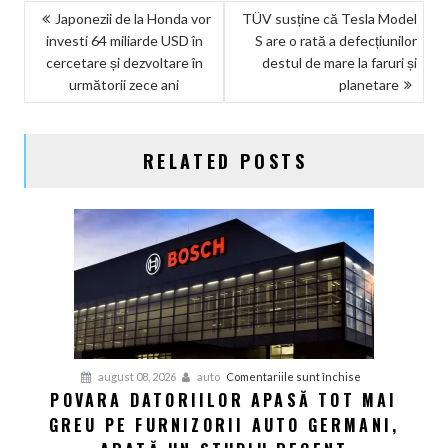
NAVIGARE
Japonezii de la Honda vor
TÜV susține că Tesla Model
investi 64 miliarde USD în
S are o rată a defecțiunilor
ÎN
cercetare și dezvoltare în
destul de mare la faruri și
ARTICOLE
următorii zece ani
planetare
RELATED POSTS
pentru
august 08, 2026
auto
Comentariile sunt închise
POVARA DATORIILOR APASĂ TOT MAI
Povara
GREU PE FURNIZORII AUTO GERMANI,
datoriilor
apasă