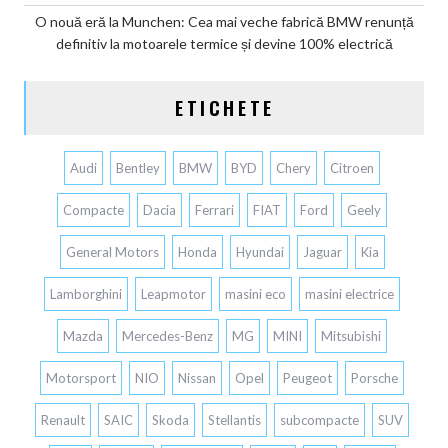
O nouă eră la Munchen: Cea mai veche fabrică BMW renunță
definitiv la motoarele termice și devine 100% electrică
ETICHETE
Audi
Bentley
BMW
BYD
Chery
Citroen
Compacte
Dacia
Ferrari
FIAT
Ford
Geely
General Motors
Honda
Hyundai
Jaguar
Kia
Lamborghini
Leapmotor
masini eco
masini electrice
Mazda
Mercedes-Benz
MG
MINI
Mitsubishi
Motorsport
NIO
Nissan
Opel
Peugeot
Porsche
Renault
SAIC
Skoda
Stellantis
subcompacte
SUV