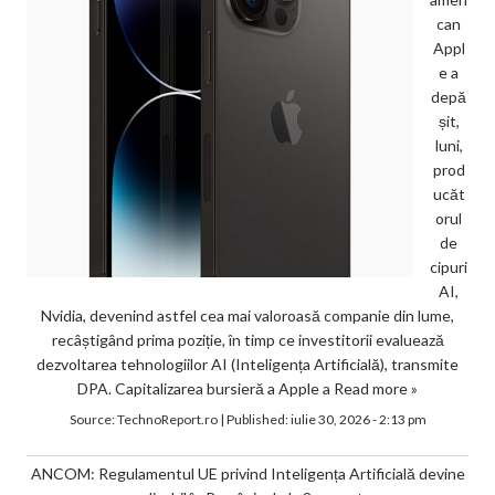
can
Appl
e a
depă
șit,
luni,
prod
ucăt
orul
de
cipuri
AI,
Nvidia, devenind astfel cea mai valoroasă companie din lume,
recâștigând prima poziție, în timp ce investitorii evaluează
dezvoltarea tehnologiilor AI (Inteligența Artificială), transmite
DPA. Capitalizarea bursieră a Apple a
Read more »
Source:
TechnoReport.ro
|
Published:
iulie 30, 2026 - 2:13 pm
ANCOM: Regulamentul UE privind Inteligența Artificială devine