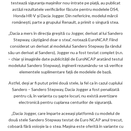
testează siguranța mașinilor nou-intrate pe piață, au publicat
ar
astăzi rezultatele verificărilor făcute pentru modelele DS4,
ks
Honda HR-V și Dacia Jogger. Din nefericire, modelul mărcii
românești, parte a grupului Renault, a primit o singură stea.
„Dacia a mers în direcția greșită cu Jogger, derivat al lui Sandero
Stepway, câștigând doar o stea”, notează EuroNCAP. Fiind
considerat un derivat al modelului Sandero Stepway (la rândul
său un derivat al Sandero), Jogger nu a fost testat complet (n.n.
– chiar și imaginile date publicității de EuroNCAP aratând testul
modelului Sandero Stepway), inginerii rezumându-se să verifice
elementele suplimentare față de modelele de bază.
Astfel, deși ar fi putut primi două stele, la fel ca în cazul cuplului
Sandero – Sandero Stepway, Dacia Jogger a fost penalizată
pentru că, în varianta cu șapte locuri, nu există avertizare
electronică pentru cuplarea centurilor de siguranță.
„Dacia Jogger, care împarte aceeași platformă cu modelul de
două stele Sandero Stepway testat de Euro NCAP anul trecut,
coboară fără voioșie la o stea. Mașina este oferită în variante cu