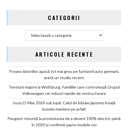
2030
și
CATEGORII
confirmă
șapte
modele
Categorii
noi
ARTICOLE RECENTE
Povara datoriilor apasă tot mai greu pe furnizorii auto germani,
arată un studiu recent
Tensiuni majore la Wolfsburg: Familiile care controlează Grupul
Volkswagen cer măsuri rapide de restructurare
Isuzu D-Max 2026 sub lupă: Calul de bătaie japonez învață
bunele maniere pe asfalt
Peugeot renunță la promisiunea de a deveni 100% electric până
în 2030 și confirmă șapte modele noi