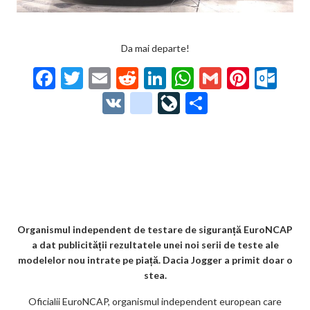
Da mai departe!
F
T
E
R
Li
W
G
Pi
O
ac
w
m
e
n
h
m
nt
ut
V
g
Li
P
e
itt
ai
d
ke
at
ai
er
lo
K
o
ve
ar
b
er
l
di
dI
s
l
es
o
o
Jo
ta
o
t
n
A
t
k.
gl
ur
je
o
p
co
e_
n
az
k
p
m
b
al
ă
o
Organismul independent de testare de siguranță EuroNCAP
a dat publicității rezultatele unei noi serii de teste ale
o
modelelor nou intrate pe piață. Dacia Jogger a primit doar o
k
stea.
m
Oficialii EuroNCAP, organismul independent european care