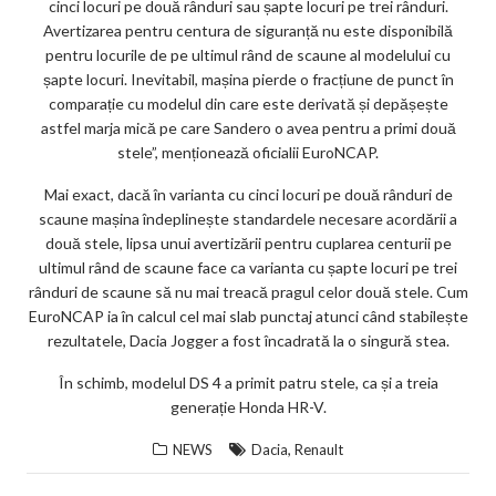
cinci locuri pe două rânduri sau șapte locuri pe trei rânduri.
Avertizarea pentru centura de siguranță nu este disponibilă
pentru locurile de pe ultimul rând de scaune al modelului cu
șapte locuri. Inevitabil, mașina pierde o fracțiune de punct în
comparație cu modelul din care este derivată și depășește
astfel marja mică pe care Sandero o avea pentru a primi două
stele”, menționează oficialii EuroNCAP.
Mai exact, dacă în varianta cu cinci locuri pe două rânduri de
scaune mașina îndeplinește standardele necesare acordării a
două stele, lipsa unui avertizării pentru cuplarea centurii pe
ultimul rând de scaune face ca varianta cu șapte locuri pe trei
rânduri de scaune să nu mai treacă pragul celor două stele. Cum
EuroNCAP ia în calcul cel mai slab punctaj atunci când stabilește
rezultatele, Dacia Jogger a fost încadrată la o singură stea.
În schimb, modelul DS 4 a primit patru stele, ca și a treia
generație Honda HR-V.
,
NEWS
Dacia
Renault