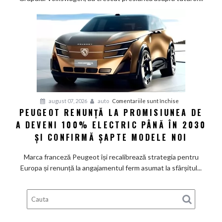
Grupul
Volkswagen
cer
măsuri
rapide
de
restructurare
pentru
august 07, 2026
auto
Comentariile sunt închise
PEUGEOT RENUNȚĂ LA PROMISIUNEA DE
Peugeot
A DEVENI 100% ELECTRIC PÂNĂ ÎN 2030
renunță
la
ȘI CONFIRMĂ ȘAPTE MODELE NOI
promisiunea
de
Marca franceză Peugeot își recalibrează strategia pentru
a
Europa și renunță la angajamentul ferm asumat la sfârșitul...
deveni
100%
electric
până
în