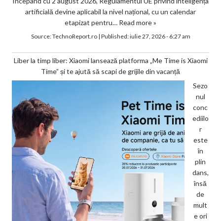
Începând cu 2 august 2026, Regulamentul UE privind inteligența
artificială devine aplicabil la nivel național, cu un calendar
etapizat pentru…
Read more »
Source:
TechnoReport.ro
|
Published:
iulie 27, 2026 - 6:27 am
Liber la timp liber: Xiaomi lansează platforma „Me Time is Xiaomi
Time” și te ajută să scapi de grijile din vacanță
Sezo
nul
conc
ediilo
r
este
în
plin
dans,
însă
de
mult
e ori