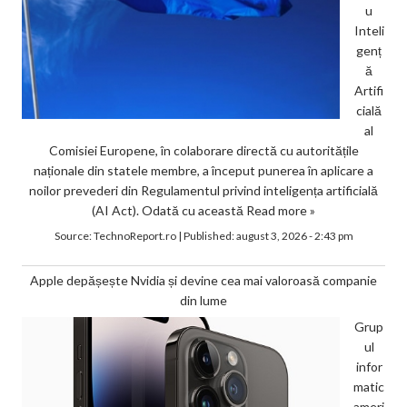
u
Inteli
genț
ă
Artifi
cială
al
Comisiei Europene, în colaborare directă cu autoritățile
naționale din statele membre, a început punerea în aplicare a
noilor prevederi din Regulamentul privind inteligența artificială
(AI Act). Odată cu această
Read more »
Source:
TechnoReport.ro
|
Published:
august 3, 2026 - 2:43 pm
Apple depășește Nvidia și devine cea mai valoroasă companie
din lume
Grup
ul
infor
matic
ameri