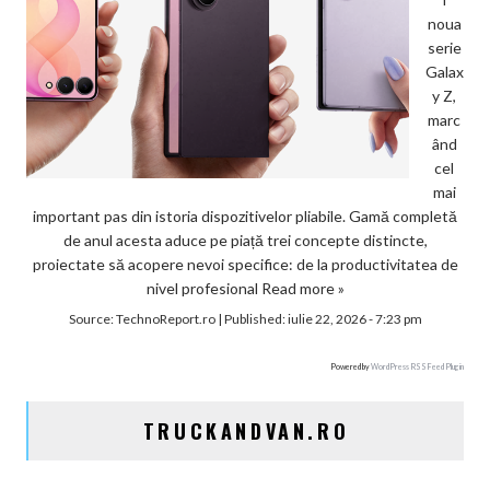
noua
serie
Galax
y Z,
marc
ând
cel
mai
important pas din istoria dispozitivelor pliabile. Gamă completă
de anul acesta aduce pe piață trei concepte distincte,
proiectate să acopere nevoi specifice: de la productivitatea de
nivel profesional
Read more »
Source:
TechnoReport.ro
|
Published:
iulie 22, 2026 - 7:23 pm
Powered by
WordPress RSS Feed Plugin
TRUCKANDVAN.RO