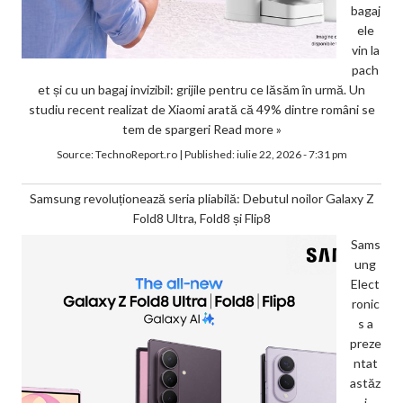
bagaj
ele
vin la
pach
et și cu un bagaj invizibil: grijile pentru ce lăsăm în urmă. Un
studiu recent realizat de Xiaomi arată că 49% dintre români se
tem de spargeri
Read more »
Source:
TechnoReport.ro
|
Published:
iulie 22, 2026 - 7:31 pm
Samsung revoluționează seria pliabilă: Debutul noilor Galaxy Z
Fold8 Ultra, Fold8 și Flip8
Sams
ung
Elect
ronic
s a
preze
ntat
astăz
i