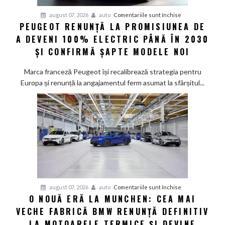
pentru
august 07, 2026
auto
Comentariile sunt închise
PEUGEOT RENUNȚĂ LA PROMISIUNEA DE
Peugeot
A DEVENI 100% ELECTRIC PÂNĂ ÎN 2030
renunță
la
ȘI CONFIRMĂ ȘAPTE MODELE NOI
promisiunea
de
Marca franceză Peugeot își recalibrează strategia pentru
a
Europa și renunță la angajamentul ferm asumat la sfârșitul...
deveni
100%
electric
până
în
2030
și
confirmă
șapte
pentru
august 07, 2026
auto
Comentariile sunt închise
modele
O NOUĂ ERĂ LA MUNCHEN: CEA MAI
O
noi
VECHE FABRICĂ BMW RENUNȚĂ DEFINITIV
nouă
eră
LA MOTOARELE TERMICE ȘI DEVINE