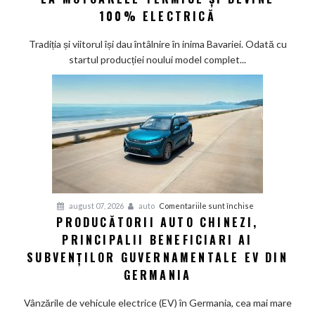
la
100% ELECTRICĂ
Munchen:
Cea
Tradiția și viitorul își dau întâlnire în inima Bavariei. Odată cu
mai
startul producției noului model complet...
veche
fabrică
BMW
renunță
definitiv
la
motoarele
termice
și
pentru
august 07, 2026
auto
Comentariile sunt închise
devine
PRODUCĂTORII AUTO CHINEZI,
Producătorii
100%
PRINCIPALII BENEFICIARI AI
auto
electrică
chinezi,
SUBVENȚILOR GUVERNAMENTALE EV DIN
principalii
GERMANIA
beneficiari
ai
Vânzările de vehicule electrice (EV) în Germania, cea mai mare
subvenților