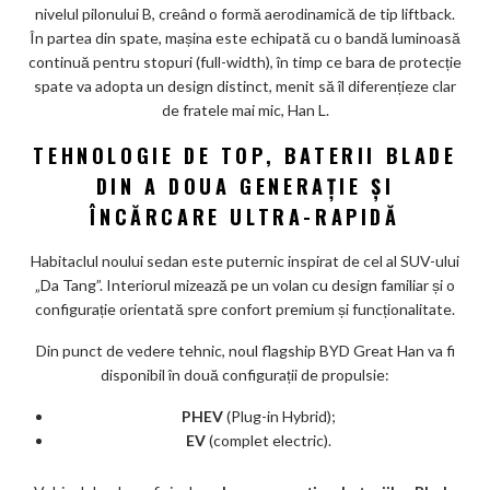
nivelul pilonului B, creând o formă aerodinamică de tip liftback.
În partea din spate, mașina este echipată cu o bandă luminoasă
continuă pentru stopuri (full-width), în timp ce bara de protecție
spate va adopta un design distinct, menit să îl diferențieze clar
de fratele mai mic, Han L.
TEHNOLOGIE DE TOP, BATERII BLADE
DIN A DOUA GENERAȚIE ȘI
ÎNCĂRCARE ULTRA-RAPIDĂ
Habitaclul noului sedan este puternic inspirat de cel al SUV-ului
„Da Tang”. Interiorul mizează pe un volan cu design familiar și o
configurație orientată spre confort premium și funcționalitate.
Din punct de vedere tehnic, noul flagship BYD Great Han va fi
disponibil în două configurații de propulsie:
PHEV
(Plug-in Hybrid);
EV
(complet electric).