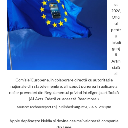
st
2026,
Ofici
ul
pentr
u
Inteli
genț
ă
Artifi
cială
al
Comisiei Europene, în colaborare directă cu autoritățile
naționale din statele membre, a început punerea în aplicare a
noilor prevederi din Regulamentul privind inteligența artificială
(AI Act). Odată cu această
Read more »
Source:
TechnoReport.ro
|
Published:
august 3, 2026 - 2:43 pm
Apple depășește Nvidia și devine cea mai valoroasă companie
din lume