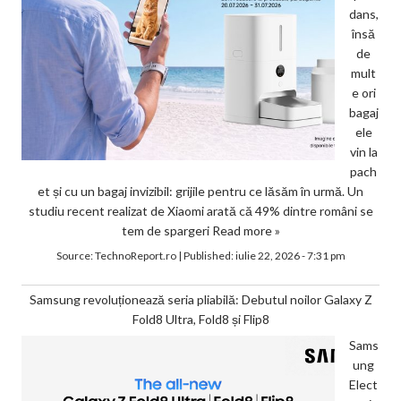
dans,
însă
de
mult
e ori
bagaj
ele
vin la
pach
et și cu un bagaj invizibil: grijile pentru ce lăsăm în urmă. Un
studiu recent realizat de Xiaomi arată că 49% dintre români se
tem de spargeri
Read more »
Source:
TechnoReport.ro
|
Published:
iulie 22, 2026 - 7:31 pm
Samsung revoluționează seria pliabilă: Debutul noilor Galaxy Z
Fold8 Ultra, Fold8 și Flip8
Sams
ung
Elect