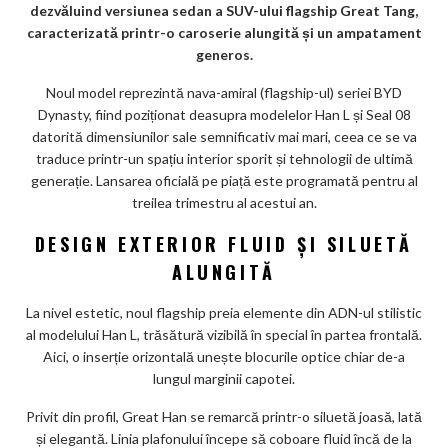
m
dezvăluind versiunea sedan a SUV-ului flagship Great Tang,
ar
caracterizată printr-o caroserie alungită și un ampatament
generos.
ks
Noul model reprezintă nava-amiral (flagship-ul) seriei BYD
Dynasty, fiind poziționat deasupra modelelor Han L și Seal 08
datorită dimensiunilor sale semnificativ mai mari, ceea ce se va
traduce printr-un spațiu interior sporit și tehnologii de ultimă
generație. Lansarea oficială pe piață este programată pentru al
treilea trimestru al acestui an.
DESIGN EXTERIOR FLUID ȘI SILUETĂ
ALUNGITĂ
La nivel estetic, noul flagship preia elemente din ADN-ul stilistic
al modelului Han L, trăsătură vizibilă în special în partea frontală.
Aici, o inserție orizontală unește blocurile optice chiar de-a
lungul marginii capotei.
Privit din profil, Great Han se remarcă printr-o siluetă joasă, lată
și elegantă. Linia plafonului începe să coboare fluid încă de la