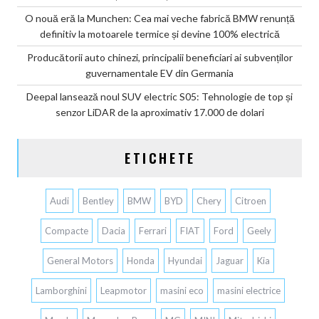
O nouă eră la Munchen: Cea mai veche fabrică BMW renunță
definitiv la motoarele termice și devine 100% electrică
Producătorii auto chinezi, principalii beneficiari ai subvenților
guvernamentale EV din Germania
Deepal lansează noul SUV electric S05: Tehnologie de top și
senzor LiDAR de la aproximativ 17.000 de dolari
ETICHETE
Audi
Bentley
BMW
BYD
Chery
Citroen
Compacte
Dacia
Ferrari
FIAT
Ford
Geely
General Motors
Honda
Hyundai
Jaguar
Kia
Lamborghini
Leapmotor
masini eco
masini electrice