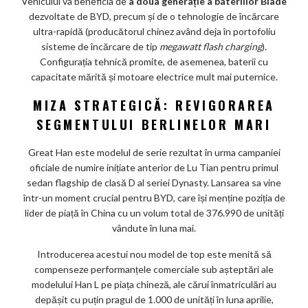
Vehiculul va beneficia de
a doua generație a bateriilor Blade
dezvoltate de BYD, precum și de o tehnologie de încărcare
ultra-rapidă (producătorul chinez având deja în portofoliu
sisteme de încărcare de tip
megawatt flash charging
).
Configurația tehnică promite, de asemenea, baterii cu
capacitate mărită și motoare electrice mult mai puternice.
MIZA STRATEGICĂ: REVIGORAREA
SEGMENTULUI BERLINELOR MARI
Great Han este modelul de serie rezultat în urma campaniei
oficiale de numire inițiate anterior de Lu Tian pentru primul
sedan flagship de clasă D al seriei Dynasty. Lansarea sa vine
într-un moment crucial pentru BYD, care își menține poziția de
lider de piață în China cu un volum total de 376.990 de unități
vândute în luna mai.
Introducerea acestui nou model de top este menită să
compenseze performanțele comerciale sub așteptări ale
modelului Han L pe piața chineză, ale cărui înmatriculări au
depășit cu puțin pragul de 1.000 de unități în luna aprilie,