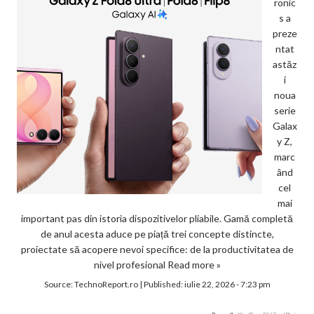
ronic
s a
preze
ntat
astăz
i
noua
serie
Galax
y Z,
marc
ând
cel
mai
important pas din istoria dispozitivelor pliabile. Gamă completă
de anul acesta aduce pe piață trei concepte distincte,
proiectate să acopere nevoi specifice: de la productivitatea de
nivel profesional
Read more »
Source:
TechnoReport.ro
|
Published:
iulie 22, 2026 - 7:23 pm