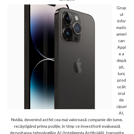
Grup
ul
infor
matic
ameri
can
Appl
e a
depă
șit,
luni,
prod
ucăt
orul
de
cipuri
AI,
Nvidia, devenind astfel cea mai valoroasă companie din lume,
recâștigând prima poziție, în timp ce investitorii evaluează
dezvoltarea tehnologiilor AI (Inteligența Artificială), transmite