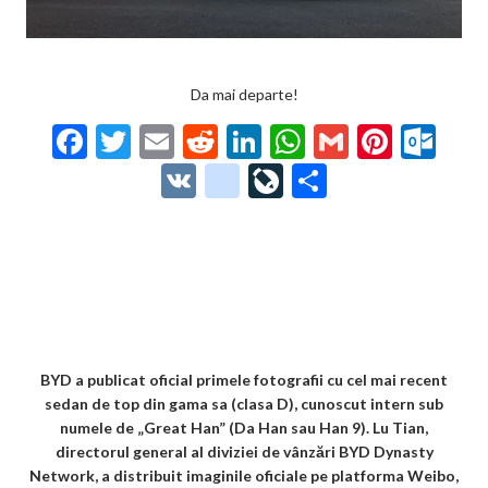
Da mai departe!
F
T
E
R
Li
W
G
Pi
O
ac
w
m
e
n
h
m
nt
ut
V
g
Li
P
e
itt
ai
d
ke
at
ai
er
lo
K
o
ve
ar
b
er
l
di
dI
s
l
es
o
o
Jo
ta
o
t
n
A
t
k.
gl
ur
je
o
p
co
e_
n
az
k
p
m
b
al
ă
o
BYD a publicat oficial primele fotografii cu cel mai recent
sedan de top din gama sa (clasa D), cunoscut intern sub
o
numele de „Great Han” (Da Han sau Han 9). Lu Tian,
k
directorul general al diviziei de vânzări BYD Dynasty
Network, a distribuit imaginile oficiale pe platforma Weibo,