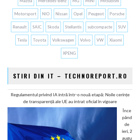
Mazda
Mercedes-Benz
MG
MINI
Mitsubishi
Motorsport
NIO
Nissan
Opel
Peugeot
Porsche
Renault
SAIC
Skoda
Stellantis
subcompacte
SUV
Tesla
Toyota
Volkswagen
Volvo
VW
Xiaomi
XPENG
STIRI DIN IT – TECHNOREPORT.RO
Regulamentul privind IA intră într-o nouă etapă: Noile cerințe
de transparență ale UE au intrat oficial în vigoare
Înce
pând
de
ieri, 2
augu