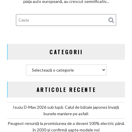
piața auto europeană, au crescut semnificativ...
guvernamentale
EV
din
Germania
CATEGORII
Categorii
ARTICOLE RECENTE
Isuzu D-Max 2026 sub lupă: Calul de bătaie japonez învață
bunele maniere pe asfalt
Peugeot renunță la promisiunea de a deveni 100% electric până
în 2030 și confirmă șapte modele noi