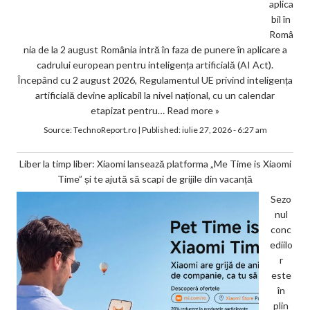
aplica
bil în
Româ
nia de la 2 august România intră în faza de punere în aplicare a
cadrului european pentru inteligența artificială (AI Act).
Începând cu 2 august 2026, Regulamentul UE privind inteligența
artificială devine aplicabil la nivel național, cu un calendar
etapizat pentru…
Read more »
Source:
TechnoReport.ro
|
Published:
iulie 27, 2026 - 6:27 am
Liber la timp liber: Xiaomi lansează platforma „Me Time is Xiaomi
Time” și te ajută să scapi de grijile din vacanță
Sezo
nul
conc
ediilo
r
este
în
plin