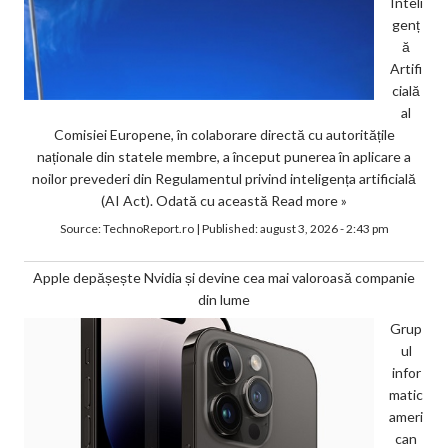
Inteli
genț
ă
Artifi
cială
al
Comisiei Europene, în colaborare directă cu autoritățile
naționale din statele membre, a început punerea în aplicare a
noilor prevederi din Regulamentul privind inteligența artificială
(AI Act). Odată cu această
Read more »
Source:
TechnoReport.ro
|
Published:
august 3, 2026 - 2:43 pm
Apple depășește Nvidia și devine cea mai valoroasă companie
din lume
Grup
ul
infor
matic
ameri
can