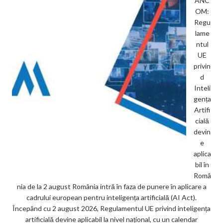
ANC
OM:
Regu
lame
ntul
UE
privin
d
Inteli
gența
Artifi
cială
devin
e
aplica
bil în
Româ
nia de la 2 august România intră în faza de punere în aplicare a
cadrului european pentru inteligența artificială (AI Act).
Începând cu 2 august 2026, Regulamentul UE privind inteligența
artificială devine aplicabil la nivel național, cu un calendar