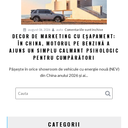
tânjește
din
nou
după
V8
pentru
august 06, 2026
auto
Comentariile sunt închise
și
DECOR DE MARKETING CU EȘAPAMENT:
Decor
pedală
ÎN CHINA, MOTORUL PE BENZINĂ A
de
de
marketing
AJUNS UN SIMPLU CALMANT PSIHOLOGIC
ambreiaj
cu
PENTRU CUMPĂRĂTORI
eșapament:
În
Pășește în orice showroom de vehicule cu energie nouă (NEV)
China,
din China anului 2026 și ai...
motorul
pe
benzină
a
ajuns
un
simplu
CATEGORII
calmant