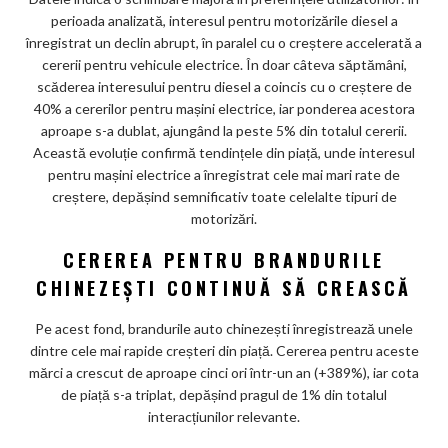
perioada analizată, interesul pentru motorizările diesel a
înregistrat un declin abrupt, în paralel cu o creștere accelerată a
cererii pentru vehicule electrice. În doar câteva săptămâni,
scăderea interesului pentru diesel a coincis cu o creștere de
40% a cererilor pentru mașini electrice, iar ponderea acestora
aproape s-a dublat, ajungând la peste 5% din totalul cererii.
Această evoluție confirmă tendințele din piață, unde interesul
pentru mașini electrice a înregistrat cele mai mari rate de
creștere, depășind semnificativ toate celelalte tipuri de
motorizări.
CEREREA PENTRU BRANDURILE
CHINEZEȘTI CONTINUĂ SĂ CREASCĂ
Pe acest fond, brandurile auto chinezești înregistrează unele
dintre cele mai rapide creșteri din piață. Cererea pentru aceste
mărci a crescut de aproape cinci ori într-un an (+389%), iar cota
de piață s-a triplat, depășind pragul de 1% din totalul
interacțiunilor relevante.