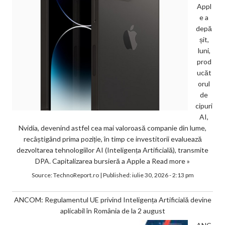
Appl
e a
depă
șit,
luni,
prod
ucăt
orul
de
cipuri
AI,
Nvidia, devenind astfel cea mai valoroasă companie din lume,
recâștigând prima poziție, în timp ce investitorii evaluează
dezvoltarea tehnologiilor AI (Inteligența Artificială), transmite
DPA. Capitalizarea bursieră a Apple a
Read more »
Source:
TechnoReport.ro
|
Published:
iulie 30, 2026 - 2:13 pm
ANCOM: Regulamentul UE privind Inteligența Artificială devine
aplicabil în România de la 2 august