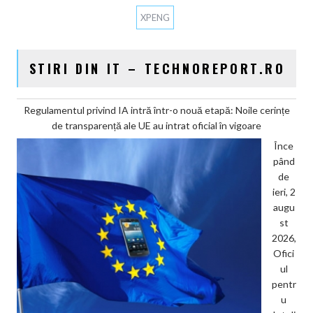
XPENG
STIRI DIN IT – TECHNOREPORT.RO
Regulamentul privind IA intră într-o nouă etapă: Noile cerințe
de transparență ale UE au intrat oficial în vigoare
Înce
pând
de
ieri, 2
augu
st
2026,
Ofici
ul
pentr
u