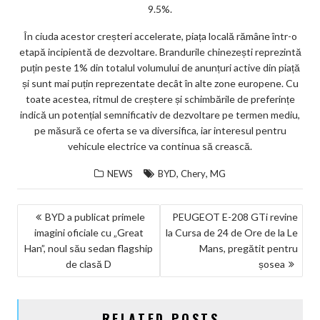
9.5%.
În ciuda acestor creșteri accelerate, piața locală rămâne într-o
etapă incipientă de dezvoltare. Brandurile chinezești reprezintă
puțin peste 1% din totalul volumului de anunțuri active din piață
și sunt mai puțin reprezentate decât în alte zone europene. Cu
toate acestea, ritmul de creștere și schimbările de preferințe
indică un potențial semnificativ de dezvoltare pe termen mediu,
pe măsură ce oferta se va diversifica, iar interesul pentru
vehicule electrice va continua să crească.
,
,
NEWS
BYD
Chery
MG
NAVIGARE
BYD a publicat primele
PEUGEOT E-208 GTi revine
imagini oficiale cu „Great
la Cursa de 24 de Ore de la Le
ÎN
Han”, noul său sedan flagship
Mans, pregătit pentru
ARTICOLE
de clasă D
șosea
RELATED POSTS