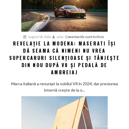
lansează
SUV-
ul
masiv
GWM
H10
pentru
august 06, 2026
auto
Comentariile sunt închise
REVELAȚIE LA MODENA: MASERATI ÎȘI
Revelație
DĂ SEAMA CĂ NIMENI NU VREA
la
Modena:
SUPERCARURI SILENȚIOASE ȘI TÂNJEȘTE
Maserati
DIN NOU DUPĂ V8 ȘI PEDALĂ DE
își
AMBREIAJ
dă
seama
Marca italiană a renunțat la nobilul V8 în 2024, dar presiunea
că
internă crește de la o...
nimeni
nu
vrea
supercaruri
silențioase
și