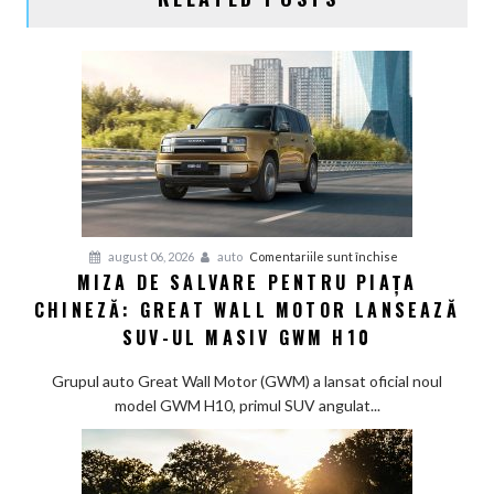
pentru
august 06, 2026
auto
Comentariile sunt închise
MIZA DE SALVARE PENTRU PIAȚA
Miza
CHINEZĂ: GREAT WALL MOTOR LANSEAZĂ
de
salvare
SUV-UL MASIV GWM H10
pentru
piața
Grupul auto Great Wall Motor (GWM) a lansat oficial noul
chineză:
model GWM H10, primul SUV angulat...
Great
Wall
Motor