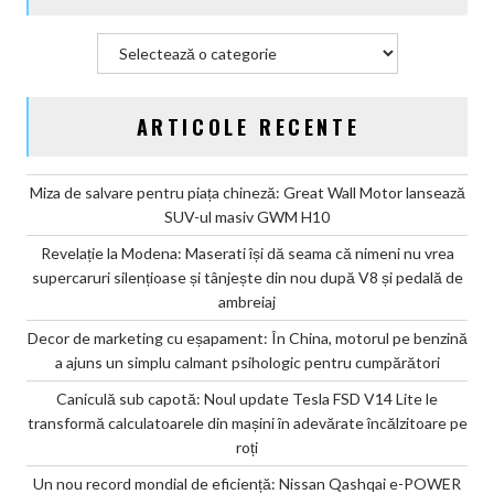
psihologic
pentru
Categorii
cumpărători
ARTICOLE RECENTE
Miza de salvare pentru piața chineză: Great Wall Motor lansează
SUV-ul masiv GWM H10
Revelație la Modena: Maserati își dă seama că nimeni nu vrea
supercaruri silențioase și tânjește din nou după V8 și pedală de
ambreiaj
Decor de marketing cu eșapament: În China, motorul pe benzină
a ajuns un simplu calmant psihologic pentru cumpărători
Caniculă sub capotă: Noul update Tesla FSD V14 Lite le
transformă calculatoarele din mașini în adevărate încălzitoare pe
roți
Un nou record mondial de eficiență: Nissan Qashqai e-POWER