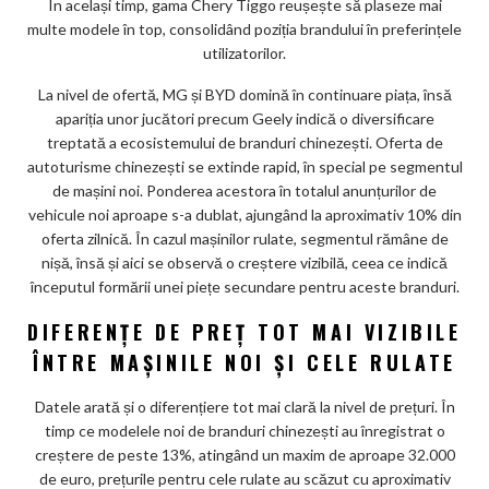
În același timp, gama Chery Tiggo reușește să plaseze mai
multe modele în top, consolidând poziția brandului în preferințele
utilizatorilor.
La nivel de ofertă, MG și BYD domină în continuare piața, însă
apariția unor jucători precum Geely indică o diversificare
treptată a ecosistemului de branduri chinezești. Oferta de
autoturisme chinezești se extinde rapid, în special pe segmentul
de mașini noi. Ponderea acestora în totalul anunțurilor de
vehicule noi aproape s-a dublat, ajungând la aproximativ 10% din
oferta zilnică. În cazul mașinilor rulate, segmentul rămâne de
nișă, însă și aici se observă o creștere vizibilă, ceea ce indică
începutul formării unei piețe secundare pentru aceste branduri.
DIFERENȚE DE PREȚ TOT MAI VIZIBILE
ÎNTRE MAȘINILE NOI ȘI CELE RULATE
Datele arată și o diferențiere tot mai clară la nivel de prețuri. În
timp ce modelele noi de branduri chinezești au înregistrat o
creștere de peste 13%, atingând un maxim de aproape 32.000
de euro, prețurile pentru cele rulate au scăzut cu aproximativ