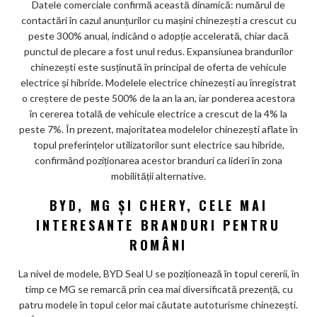
Datele comerciale confirmă această dinamică: numărul de
contactări în cazul anunțurilor cu mașini chinezești a crescut cu
peste 300% anual, indicând o adopție accelerată, chiar dacă
punctul de plecare a fost unul redus. Expansiunea brandurilor
chinezești este susținută în principal de oferta de vehicule
electrice și hibride. Modelele electrice chinezești au înregistrat
o creștere de peste 500% de la an la an, iar ponderea acestora
în cererea totală de vehicule electrice a crescut de la 4% la
peste 7%. În prezent, majoritatea modelelor chinezești aflate în
topul preferințelor utilizatorilor sunt electrice sau hibride,
confirmând poziționarea acestor branduri ca lideri în zona
mobilității alternative.
BYD, MG ȘI CHERY, CELE MAI
INTERESANTE BRANDURI PENTRU
ROMÂNI
La nivel de modele, BYD Seal U se poziționează în topul cererii, în
timp ce MG se remarcă prin cea mai diversificată prezență, cu
patru modele în topul celor mai căutate autoturisme chinezești.