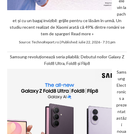
ele
vin la
pach
et și cu un bagaj invizibil: grijile pentru ce lăsăm în urmă. Un
studiu recent realizat de Xiaomi arată că 49% dintre români se
tem de spargeri
Read more »
Source:
TechnoReport.ro
|
Published:
iulie 22, 2026 - 7:31 pm
Samsung revoluționează seria pliabilă: Debutul noilor Galaxy Z
Fold8 Ultra, Fold8 și Flip8
Sams
ung
Elect
ronic
s a
preze
ntat
astăz
i
noua