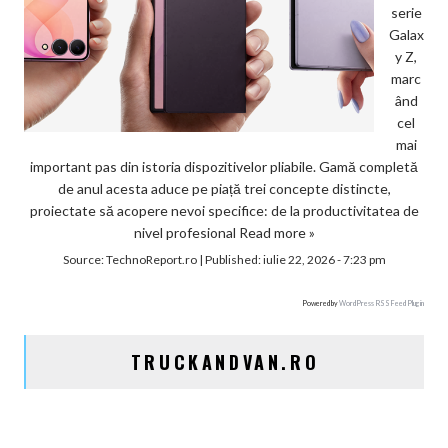
serie
Galax
y Z,
marc
ând
cel
mai
important pas din istoria dispozitivelor pliabile. Gamă completă
de anul acesta aduce pe piață trei concepte distincte,
proiectate să acopere nevoi specifice: de la productivitatea de
nivel profesional
Read more »
Source:
TechnoReport.ro
|
Published:
iulie 22, 2026 - 7:23 pm
Powered by
WordPress RSS Feed Plugin
TRUCKANDVAN.RO