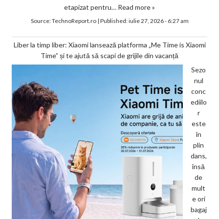
etapizat pentru…
Read more »
Source:
TechnoReport.ro
|
Published:
iulie 27, 2026 - 6:27 am
Liber la timp liber: Xiaomi lansează platforma „Me Time is Xiaomi
Time” și te ajută să scapi de grijile din vacanță
Sezo
nul
conc
ediilo
r
este
în
plin
dans,
însă
de
mult
e ori
bagaj