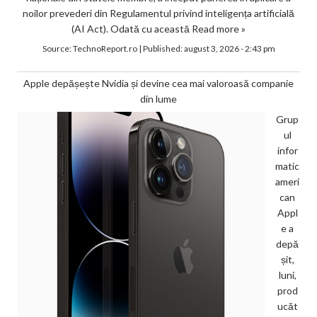
noilor prevederi din Regulamentul privind inteligența artificială
(AI Act). Odată cu această
Read more »
Source:
TechnoReport.ro
|
Published:
august 3, 2026 - 2:43 pm
Apple depășește Nvidia și devine cea mai valoroasă companie
din lume
Grup
ul
infor
matic
ameri
can
Appl
e a
depă
șit,
luni,
prod
ucăt