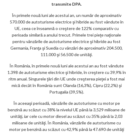
ar
transmite DPA.
ks
În primele nouă luni ale acestui an, un număr de aproximativ
570.000 de autoturisme electrice şi hibride au fost vândute în
UE, ceea ce înseamnă o creştere de 122% comparativ cu
perioada similară a anului trecut. Primele trei pieţe naţionale
pentru vânzările de autoturisme electrice şi hibride au fost
Germania, Franţa şi Suedia cu vânzări de aproximativ 204.500,
111.000 şi 56.500 de unităţi.
În România, în primele nouă luni ale acestui an au fost vândute
1.398 de autoturisme electrice şi hibride, în creştere cu 39,9% în
ritm anual. Singurele ţări din UE unde creşterea pieţei a fost mai
mică decât în România sunt Olanda (16,3%), Cipru (22,2%) şi
Portugalia (39,5%).
În aceeaşi perioadă, vânzările de autoturisme cu motor pe
benzină au scăzut cu 38% la nivelul UE până la 3,529 milioane de
unităţi, iar cele cu motor diesel au scăzut cu 35% până la 2,03
milioane de unităţi. În România, vânzările de autoturisme cu
motor pe benzină au scăzut cu 42,9% până la 47.690 de unităţi