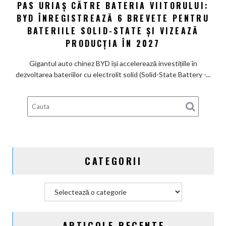
PAS URIAȘ CĂTRE BATERIA VIITORULUI:
și
Pas
poartă
BYD ÎNREGISTREAZĂ 6 BREVETE PENTRU
uriaș
un
către
BATERIILE SOLID-STATE ȘI VIZEAZĂ
nume
bateria
PRODUCȚIA ÎN 2027
de
viitorului:
Lexus
BYD
Gigantul auto chinez BYD își accelerează investițiile în
înregistrează
dezvoltarea bateriilor cu electrolit solid (Solid-State Battery -...
6
brevete
pentru
bateriile
solid-
state
și
CATEGORII
vizează
producția
în
Categorii
2027
ARTICOLE RECENTE