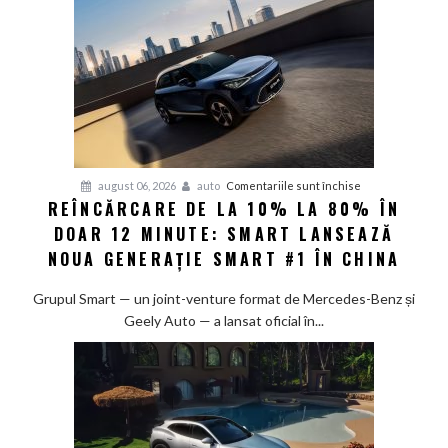
pentru
august 06, 2026
auto
Comentariile sunt închise
REÎNCĂRCARE DE LA 10% LA 80% ÎN
Reîncărcare
DOAR 12 MINUTE: SMART LANSEAZĂ
de
la
NOUA GENERAȚIE SMART #1 ÎN CHINA
10%
la
Grupul Smart — un joint-venture format de Mercedes-Benz și
80%
Geely Auto — a lansat oficial în...
în
doar
12
minute:
Smart