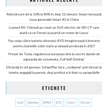
Reîncărcare de la 10% la 80% în doar 12 minute: Smart lansează
noua generație Smart #1 în China
Luxeed RX: Chinezii au creat un SUV electric de 585 CP care
arată ca un Ferrari și poartă un nume de Lexus
Pas uriaș către bateria viitorului: BYD înregistrează 6 brevete
pentru bateriile solid-state și vizează producția în 2027
Presat de Tesla, regulatorul european ține la secret datele de
siguranță ale sistemului „Full Self-Driving”
Eficiență în stil german: Schaeffler face „curățenie” prin birouri și
trimite angajații la pensie, deși profitul e în linie cu așteptările
ETICHETE
Audi
Bentley
BMW
BYD
Chery
Citroen