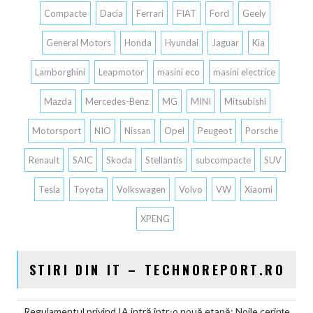
Compacte
Dacia
Ferrari
FIAT
Ford
Geely
General Motors
Honda
Hyundai
Jaguar
Kia
Lamborghini
Leapmotor
masini eco
masini electrice
Mazda
Mercedes-Benz
MG
MINI
Mitsubishi
Motorsport
NIO
Nissan
Opel
Peugeot
Porsche
Renault
SAIC
Skoda
Stellantis
subcompacte
SUV
Tesla
Toyota
Volkswagen
Volvo
VW
Xiaomi
XPENG
STIRI DIN IT – TECHNOREPORT.RO
Regulamentul privind IA intră într-o nouă etapă: Noile cerințe