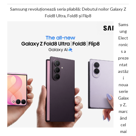
Samsung revoluționează seria pliabilă: Debutul noilor Galaxy Z
Fold8 Ultra, Fold8 și Flip8
Sams
ung
Elect
ronic
s a
preze
ntat
astăz
i
noua
serie
Galax
y Z,
marc
ând
cel
mai