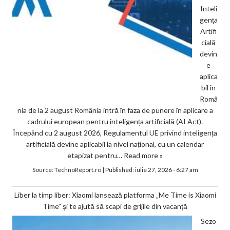
Inteli
gența
Artifi
cială
devin
e
aplica
bil în
Româ
nia de la 2 august România intră în faza de punere în aplicare a
cadrului european pentru inteligența artificială (AI Act).
Începând cu 2 august 2026, Regulamentul UE privind inteligența
artificială devine aplicabil la nivel național, cu un calendar
etapizat pentru…
Read more »
Source:
TechnoReport.ro
|
Published:
iulie 27, 2026 - 6:27 am
Liber la timp liber: Xiaomi lansează platforma „Me Time is Xiaomi
Time” și te ajută să scapi de grijile din vacanță
Sezo