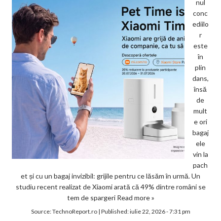
nul
conc
ediilo
r
este
în
plin
dans,
însă
de
mult
e ori
bagaj
ele
vin la
pach
et și cu un bagaj invizibil: grijile pentru ce lăsăm în urmă. Un
studiu recent realizat de Xiaomi arată că 49% dintre români se
tem de spargeri
Read more »
Source:
TechnoReport.ro
|
Published:
iulie 22, 2026 - 7:31 pm