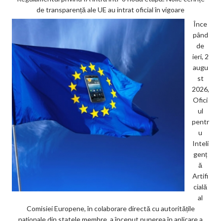
de transparență ale UE au intrat oficial în vigoare
Înce
pând
de
ieri, 2
augu
st
2026,
Ofici
ul
pentr
u
Inteli
genț
ă
Artifi
cială
al
Comisiei Europene, în colaborare directă cu autoritățile
naționale din statele membre, a început punerea în aplicare a