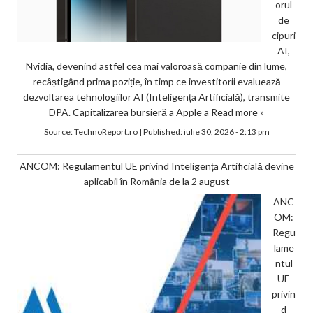
orul
de
cipuri
AI,
Nvidia, devenind astfel cea mai valoroasă companie din lume,
recâștigând prima poziție, în timp ce investitorii evaluează
dezvoltarea tehnologiilor AI (Inteligența Artificială), transmite
DPA. Capitalizarea bursieră a Apple a
Read more »
Source:
TechnoReport.ro
|
Published:
iulie 30, 2026 - 2:13 pm
ANCOM: Regulamentul UE privind Inteligența Artificială devine
aplicabil în România de la 2 august
ANC
OM:
Regu
lame
ntul
UE
privin
d