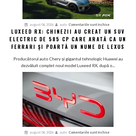
lansează
noua
generație
Smart
pentru
august 06, 2026
auto
Comentariile sunt închise
#1
LUXEED RX: CHINEZII AU CREAT UN SUV
Luxeed
în
ELECTRIC DE 585 CP CARE ARATĂ CA UN
RX:
China
Chinezii
FERRARI ȘI POARTĂ UN NUME DE LEXUS
au
creat
Producătorul auto Chery și gigantul tehnologic Huawei au
un
dezvăluit complet noul model Luxeed RX, după o...
SUV
electric
de
585
CP
care
arată
ca
un
Ferrari
pentru
august 06, 2026
auto
Comentariile sunt închise