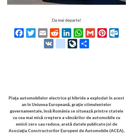
Da mai departe!
F
T
E
R
Li
W
G
Pi
O
ac
w
m
e
n
h
m
nt
ut
V
g
Li
P
e
itt
ai
d
ke
at
ai
er
lo
K
o
ve
ar
b
er
l
di
dI
s
l
es
o
o
Jo
ta
o
t
n
A
t
k.
gl
ur
je
o
p
co
e_
n
az
k
p
m
b
al
ă
o
Piaţa automobilelor electrice şi hibride a explodat în acest
an în Uniunea Europeană, graţie stimulentelor
o
guvernamentale, însă România se situează printre statele
k
cu cea mai mică creştere a vânzărilor de automobile cu
emisii zero sau reduse, arată datele publicate joi de
m
Asociaţia Constructorilor Europeni de Automobile (ACEA),