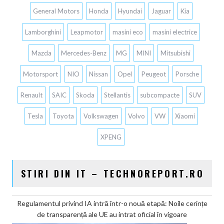
General Motors
Honda
Hyundai
Jaguar
Kia
Lamborghini
Leapmotor
masini eco
masini electrice
Mazda
Mercedes-Benz
MG
MINI
Mitsubishi
Motorsport
NIO
Nissan
Opel
Peugeot
Porsche
Renault
SAIC
Skoda
Stellantis
subcompacte
SUV
Tesla
Toyota
Volkswagen
Volvo
VW
Xiaomi
XPENG
STIRI DIN IT – TECHNOREPORT.RO
Regulamentul privind IA intră într-o nouă etapă: Noile cerințe
de transparență ale UE au intrat oficial în vigoare