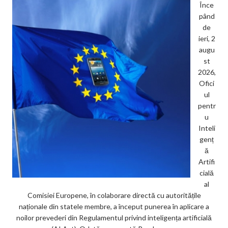
Înce
pând
de
ieri, 2
augu
st
2026,
Ofici
ul
pentr
u
Inteli
genț
ă
Artifi
cială
al
Comisiei Europene, în colaborare directă cu autoritățile
naționale din statele membre, a început punerea în aplicare a
noilor prevederi din Regulamentul privind inteligența artificială