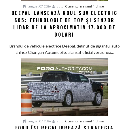
pentru
august 07, 2026
auto
Comentariile sunt închise
DEEPAL LANSEAZĂ NOUL SUV ELECTRIC
Deepal
S05: TEHNOLOGIE DE TOP ȘI SENZOR
lansează
noul
LIDAR DE LA APROXIMATIV 17.000 DE
SUV
DOLARI
electric
S05:
Brandul de vehicule electrice Deepal, deținut de gigantul auto
Tehnologie
chinez Changan Automobile, a lansat oficial versiunea...
de
top
și
senzor
LiDAR
de
la
aproximativ
17.000
de
dolari
pentru
august 07, 2026
auto
Comentariile sunt închise
FORD ÎȘI RECALIBREAZĂ STRATEGIA
Ford