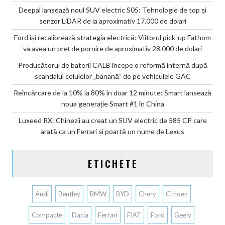
Deepal lansează noul SUV electric S05: Tehnologie de top și
senzor LiDAR de la aproximativ 17.000 de dolari
Ford își recalibrează strategia electrică: Viitorul pick-up Fathom
va avea un preț de pornire de aproximativ 28.000 de dolari
Producătorul de baterii CALB începe o reformă internă după
scandalul celulelor „banană” de pe vehiculele GAC
Reîncărcare de la 10% la 80% în doar 12 minute: Smart lansează
noua generație Smart #1 în China
Luxeed RX: Chinezii au creat un SUV electric de 585 CP care
arată ca un Ferrari și poartă un nume de Lexus
ETICHETE
Audi
Bentley
BMW
BYD
Chery
Citroen
Compacte
Dacia
Ferrari
FIAT
Ford
Geely