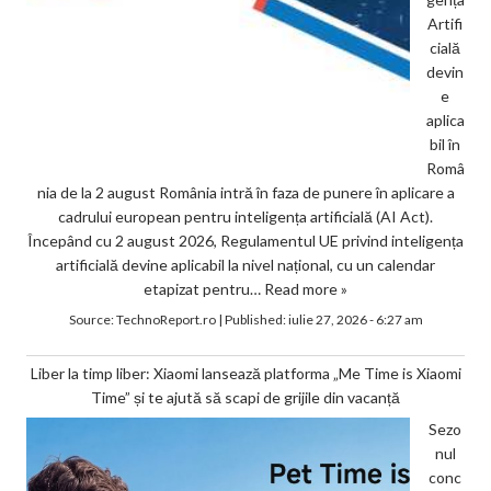
Artifi
cială
devin
e
aplica
bil în
Româ
nia de la 2 august România intră în faza de punere în aplicare a
cadrului european pentru inteligența artificială (AI Act).
Începând cu 2 august 2026, Regulamentul UE privind inteligența
artificială devine aplicabil la nivel național, cu un calendar
etapizat pentru…
Read more »
Source:
TechnoReport.ro
|
Published:
iulie 27, 2026 - 6:27 am
Liber la timp liber: Xiaomi lansează platforma „Me Time is Xiaomi
Time” și te ajută să scapi de grijile din vacanță
Sezo
nul
conc