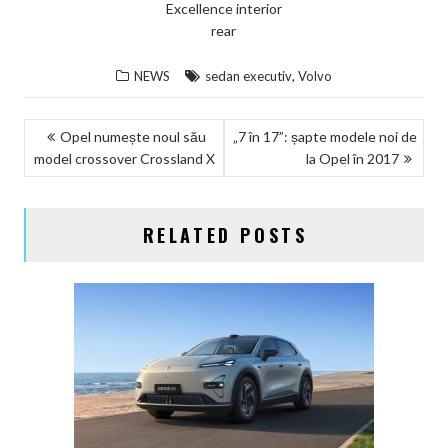
Excellence interior
rear
,
NEWS
sedan executiv
Volvo
NAVIGARE
Opel numește noul său
„7 în 17”: șapte modele noi de
model crossover Crossland X
la Opel în 2017
ÎN
ARTICOLE
RELATED POSTS