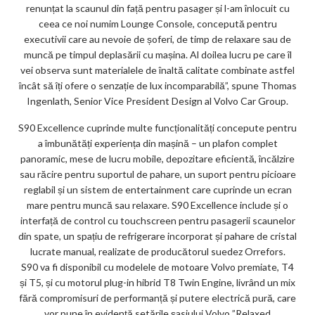
renunțat la scaunul din față pentru pasager și l-am înlocuit cu
ceea ce noi numim Lounge Console, concepută pentru
executivii care au nevoie de șoferi, de timp de relaxare sau de
muncă pe timpul deplasării cu mașina. Al doilea lucru pe care îl
vei observa sunt materialele de înaltă calitate combinate astfel
încât să îți ofere o senzație de lux incomparabilă”, spune Thomas
Ingenlath, Senior Vice President Design al Volvo Car Group.
S90 Excellence cuprinde multe funcționalități concepute pentru
a îmbunătăți experiența din mașină – un plafon complet
panoramic, mese de lucru mobile, depozitare eficientă, încălzire
sau răcire pentru suportul de pahare, un suport pentru picioare
reglabil și un sistem de entertainment care cuprinde un ecran
mare pentru muncă sau relaxare. S90 Excellence include și o
interfață de control cu touchscreen pentru pasagerii scaunelor
din spate, un spațiu de refrigerare incorporat și pahare de cristal
lucrate manual, realizate de producătorul suedez Orrefors.
S90 va fi disponibil cu modelele de motoare Volvo premiate, T4
și T5, și cu motorul plug-in hibrid T8 Twin Engine, livrând un mix
fără compromisuri de performanță și putere electrică pură, care
vor pune în evidență setările șasiului Volvo ”Relaxed