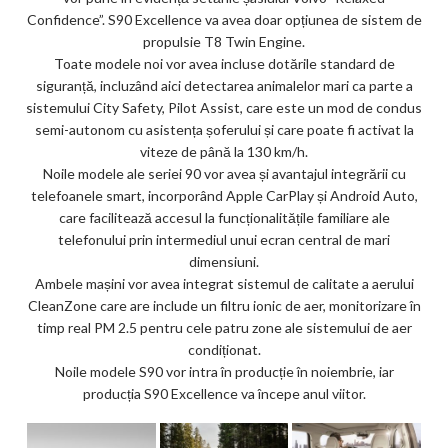
Confidence”. S90 Excellence va avea doar opțiunea de sistem de
propulsie T8 Twin Engine.
Toate modele noi vor avea incluse dotările standard de
siguranță, incluzând aici detectarea animalelor mari ca parte a
sistemului City Safety, Pilot Assist, care este un mod de condus
semi-autonom cu asistența șoferului și care poate fi activat la
viteze de până la 130 km/h.
Noile modele ale seriei 90 vor avea și avantajul integrării cu
telefoanele smart, incorporând Apple CarPlay și Android Auto,
care facilitează accesul la funcționalitățile familiare ale
telefonului prin intermediul unui ecran central de mari
dimensiuni.
Ambele mașini vor avea integrat sistemul de calitate a aerului
CleanZone care are include un filtru ionic de aer, monitorizare în
timp real PM 2.5 pentru cele patru zone ale sistemului de aer
condiționat.
Noile modele S90 vor intra în producție în noiembrie, iar
producția S90 Excellence va începe anul viitor.