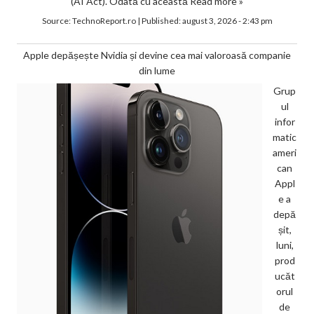
(AI Act). Odată cu această
Read more »
Source:
TechnoReport.ro
|
Published:
august 3, 2026 - 2:43 pm
Apple depășește Nvidia și devine cea mai valoroasă companie
din lume
Grup
ul
infor
matic
ameri
can
Appl
e a
depă
șit,
luni,
prod
ucăt
orul
de