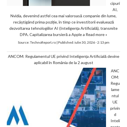
cipuri
AI,
Nvidia, devenind astfel cea mai valoroasă companie din lume,
recâștigând prima poziție, în timp ce investitorii evaluează
dezvoltarea tehnologiilor AI (Inteligența Artificială), transmite
DPA. Capitalizarea bursieră a Apple a
Read more »
Source:
TechnoReport.ro
|
Published:
iulie 30, 2026 - 2:13 pm
ANCOM: Regulamentul UE privind Inteligența Artificială devine
aplicabil în România de la 2 august
ANC
OM:
Regu
lame
ntul
UE
privin
d
Inteli
gența