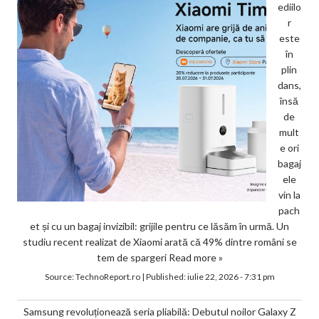
ediilo
r
este
în
plin
dans,
însă
de
mult
e ori
bagaj
ele
vin la
pach
et și cu un bagaj invizibil: grijile pentru ce lăsăm în urmă. Un
studiu recent realizat de Xiaomi arată că 49% dintre români se
tem de spargeri
Read more »
Source:
TechnoReport.ro
|
Published:
iulie 22, 2026 - 7:31 pm
Samsung revoluționează seria pliabilă: Debutul noilor Galaxy Z