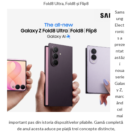
Fold8 Ultra, Fold8 și Flip8
Sams
ung
Elect
ronic
s a
preze
ntat
astăz
i
noua
serie
Galax
y Z,
marc
ând
cel
mai
important pas din istoria dispozitivelor pliabile. Gamă completă
de anul acesta aduce pe piață trei concepte distincte,