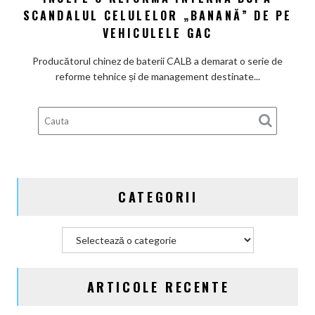
baterii
SCANDALUL CELULELOR „BANANĂ” DE PE
CALB
VEHICULELE GAC
începe
o
Producătorul chinez de baterii CALB a demarat o serie de
reformă
reforme tehnice și de management destinate...
internă
după
scandalul
celulelor
„banană”
de
pe
CATEGORII
vehiculele
GAC
Categorii
ARTICOLE RECENTE