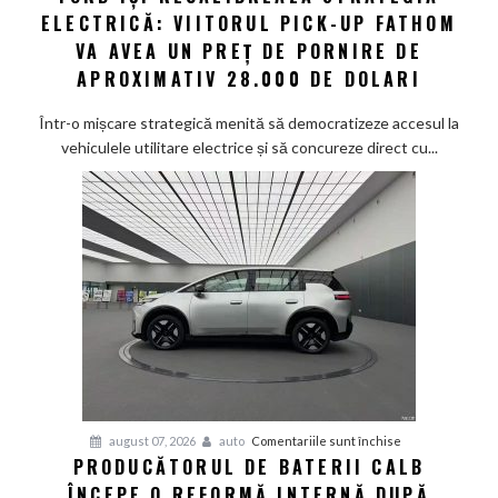
ELECTRICĂ: VIITORUL PICK-UP FATHOM
își
recalibrează
VA AVEA UN PREȚ DE PORNIRE DE
strategia
APROXIMATIV 28.000 DE DOLARI
electrică:
Viitorul
Într-o mișcare strategică menită să democratizeze accesul la
pick-
vehiculele utilitare electrice și să concureze direct cu...
up
Fathom
va
avea
un
preț
de
pornire
de
aproximativ
28.000
de
pentru
august 07, 2026
auto
Comentariile sunt închise
dolari
PRODUCĂTORUL DE BATERII CALB
Producătorul
ÎNCEPE O REFORMĂ INTERNĂ DUPĂ
de