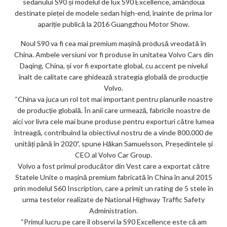
o
sedanului S90 și modelul de lux S90 Excellence, amândoua
k
destinate pieței de modele sedan high-end, înainte de prima lor
apariție publică la 2016 Guangzhou Motor Show.
m
Noul S90 va fi cea mai premium mașină produsă vreodată în
ar
China. Ambele versiuni vor fi produse în unitatea Volvo Cars din
ks
Daqing, China, și vor fi exportate global, cu accent pe nivelul
înalt de calitate care ghidează strategia globală de producție
Volvo.
“China va juca un rol tot mai important pentru planurile noastre
de producție globală. În anii care urmează, fabricile noastre de
aici vor livra cele mai bune produse pentru exporturi către lumea
întreagă, contribuind la obiectivul nostru de a vinde 800.000 de
unități până în 2020”, spune Håkan Samuelsson, Președintele și
CEO al Volvo Car Group.
Volvo a fost primul producător din Vest care a exportat către
Statele Unite o mașină premium fabricată în China în anul 2015
prin modelul S60 Inscription, care a primit un rating de 5 stele în
urma testelor realizate de National Highway Traffic Safety
Administration.
“Primul lucru pe care îl observi la S90 Excellence este că am