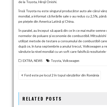
de la Toyota, Hiroji Onishi.
Însă Toyota nu este singurul producător auto ale cărui vânz
mondial, a informat că livrările sale s-au redus cu 2,5%, pân
pe piețele din America Latină și China.
În paralel, au început să apară din ce în ce mai multe semne 
normelor de poluare și economie de combustibil. Mitsubishi 
utilizat metode de testare a consumului de combustibil ca
după ce, în luna septembrie a anului trecut, Volkswagen a r
vândute la nivel mondial cu un soft care falsifică rezultatele
,
,
EXTRA
NEWS
Toyota
Volkswagen
NAVIGARE
Ford este pe locul 2 în topul vânzărilor din România
ÎN
ARTICOLE
RELATED POSTS