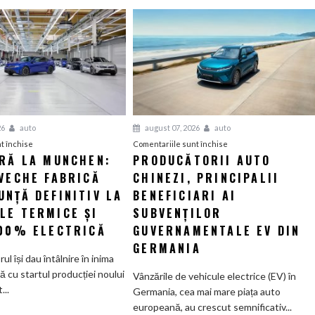
26
auto
august 07, 2026
auto
pentru
pentru
t închise
Comentariile sunt închise
ERĂ LA MUNCHEN:
PRODUCĂTORII AUTO
O
Producătorii
VECHE FABRICĂ
nouă
CHINEZI, PRINCIPALII
auto
eră
chinezi,
NȚĂ DEFINITIV LA
BENEFICIARI AI
la
principalii
LE TERMICE ȘI
SUBVENȚILOR
Munchen:
beneficiari
100% ELECTRICĂ
GUVERNAMENTALE EV DIN
Cea
ai
GERMANIA
mai
subvenților
orul își dau întâlnire în inima
veche
guvernamentale
ă cu startul producției noului
Vânzările de vehicule electrice (EV) în
fabrică
EV
..
Germania, cea mai mare piața auto
BMW
din
europeană, au crescut semnificativ...
renunță
Germania