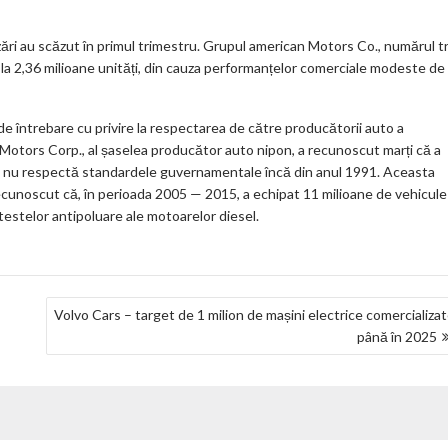
ări au scăzut în primul trimestru. Grupul american Motors Co., numărul tr
ă la 2,36 milioane unități, din cauza performanțelor comerciale modeste de
de întrebare cu privire la respectarea de către producătorii auto a
Motors Corp., al șaselea producător auto nipon, a recunoscut marți că a
re nu respectă standardele guvernamentale încă din anul 1991. Aceasta
ecunoscut că, în perioada 2005 — 2015, a echipat 11 milioane de vehicule
 testelor antipoluare ale motoarelor diesel.
Volvo Cars – target de 1 milion de mașini electrice comercializa
până în 2025