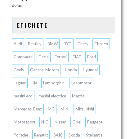
dolari
ETICHETE
Audi
Bentley
BMW
BYD
Chery
Citroen
Compacte
Dacia
Ferrari
FIAT
Ford
a
Geely
General Motors
Honda
Hyundai
Jaguar
Kia
Lamborghini
Leapmotor
masini eco
masini electrice
Mazda
i
Mercedes-Benz
MG
MINI
Mitsubishi
e
Motorsport
NIO
Nissan
Opel
Peugeot
p
Porsche
Renault
SAIC
Skoda
Stellantis