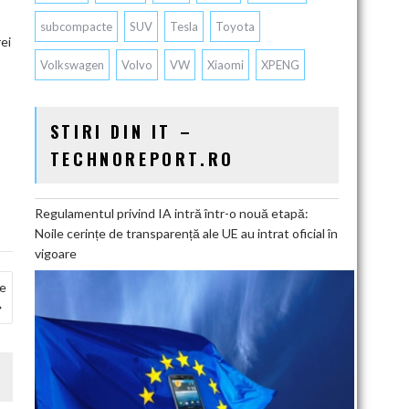
subcompacte
SUV
Tesla
Toyota
ei
Volkswagen
Volvo
VW
Xiaomi
XPENG
STIRI DIN IT –
TECHNOREPORT.RO
Regulamentul privind IA intră într-o nouă etapă:
Noile cerințe de transparență ale UE au intrat oficial în
vigoare
te