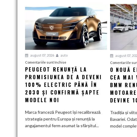
august 07, 2026
auto
august 07, 20
pentru
Comentariile sunt închise
Comentariile sun
PEUGEOT RENUNȚĂ LA
O NOUĂ 
Peugeot
PROMISIUNEA DE A DEVENI
renunță
CEA MAI 
la
100% ELECTRIC PÂNĂ ÎN
BMW RENU
promisiunea
2030 ȘI CONFIRMĂ ȘAPTE
MOTOARE
de
MODELE NOI
DEVINE 
a
deveni
Marca franceză Peugeot își recalibrează
Tradiția și viit
100%
strategia pentru Europa și renunță la
Bavariei. Odat
electric
angajamentul ferm asumat la sfârșitul...
model complet.
până
în