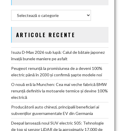
Categorii
ARTICOLE RECENTE
Isuzu D-Max 2026 sub lupă: Calul de bătaie japonez
învață bunele maniere pe asfalt
Peugeot renunță la promisiunea de a deveni 100%
electric până în 2030 și confirmă șapte modele noi
O nouă eră la Munchen: Cea mai veche fabrică BMW
renunță definitiv la motoarele termice și devine 100%
electrică
Producătorii auto chinezi, principalii beneficiari ai
subvenților guvernamentale EV din Germania
Deepal lansează noul SUV electric S05: Tehnologie
de top și senzor LiDAR de la aproximativ 17.000 de