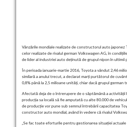
ac
w
m
e
n
h
m
nt
u
e
itt
ai
d
ke
at
ai
er
l
b
er
l
di
dI
s
l
es
o
t
n
A
t
k
o
p
k
p
Vânzările mondiale realizate de constructorul auto japonez To
celor realizate de rivalul german Volkswagen AG, în condițiile 
de lider al industriei auto deținută de grupul nipon în ultimi
În perioada ianuarie-martie 2016, Toyota a vândut 2,46 milio
similară a anului trecut, a declarat marți purtătorul de cuvâ
0,8% până la 2,5 milioane unități, chiar dacă grupul german tr
Afectată deja de o întrerupere de o săptămână a activității l
producția sa locală să fie amputată cu alte 80.000 de vehicu
de producție vor pune sub semnul întrebării capacitatea Toyo
constructor auto mondial, având în vedere că rivalul Volkswa
„Se fac toate eforturile pentru gestionarea situației actuale