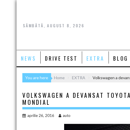
Skip
to
content
SÂMBĂTĂ, AUGUST 8, 2026
NEWS
DRIVE TEST
EXTRA
BLOG
You are here
Home
EXTRA
Volkswagen a devansa
VOLKSWAGEN A DEVANSAT TOYOTA 
MONDIAL
aprilie 26, 2016
auto