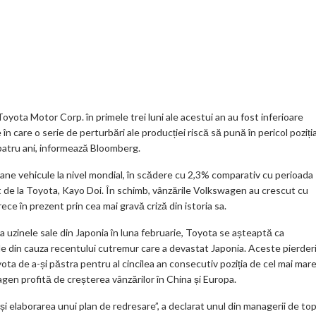
t
K
o
ve
ar
o
o
Jo
ta
o
gl
ur
je
.
e_
n
az
co
b
al
ă
m
o
yota Motor Corp. în primele trei luni ale acestui an au fost inferioare
în care o serie de perturbări ale producției riscă să pună în pericol poziți
o
i patru ani, informează Bloomberg.
k
ane vehicule la nivel mondial, în scădere cu 2,3% comparativ cu perioada
m
nt de la Toyota, Kayo Doi. În schimb, vânzările Volkswagen au crescut cu
ece în prezent prin cea mai gravă criză din istoria sa.
ar
ks
a uzinele sale din Japonia în luna februarie, Toyota se așteaptă ca
le din cauza recentului cutremur care a devastat Japonia. Aceste pierder
ta de a-și păstra pentru al cincilea an consecutiv poziția de cel mai mar
gen profită de creșterea vânzărilor în China și Europa.
 și elaborarea unui plan de redresare”, a declarat unul din managerii de to