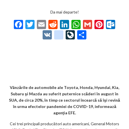
Da mai departe!
F
T
E
R
Li
W
G
Pi
O
ac
w
m
e
n
h
m
nt
ut
V
g
Li
P
e
itt
ai
d
ke
at
ai
er
lo
K
o
ve
ar
b
er
l
di
dI
s
l
es
o
o
Jo
ta
o
t
n
A
t
k.
gl
ur
je
o
p
co
e_
n
az
k
p
m
b
al
ă
o
Vânzările de automobile ale Toyota, Honda, Hyundai, Kia,
Subaru şi Mazda au suferit puternice scăderi în august în
o
SUA, de circa 20%, în timp ce sectorul încearcă să îşi revină
k
în urma efectelor pandemiei de COVID-19, informează
agenţia EFE.
m
Cei trei principali producători auto americani, General Motors
ar