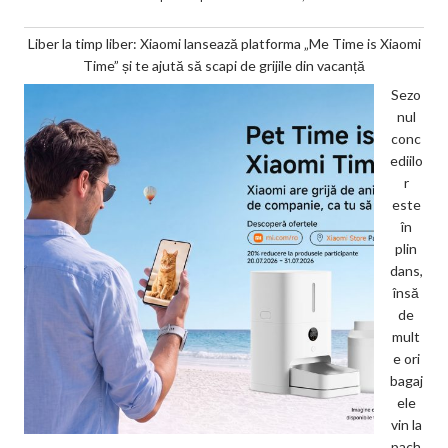
Liber la timp liber: Xiaomi lansează platforma „Me Time is Xiaomi
Time” și te ajută să scapi de grijile din vacanță
Sezo
nul
conc
ediilo
r
este
în
plin
dans,
însă
de
mult
e ori
bagaj
ele
vin la
pach