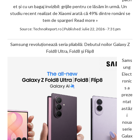
et și cu un bagaj invizibil: grijile pentru ce lăsăm în urmă. Un
studiu recent realizat de Xiaomi arată că 49% dintre români se
tem de spargeri
Read more »
Source:
TechnoReport.ro
|
Published:
iulie 22, 2026 - 7:31 pm
Samsung revoluționează seria pliabilă: Debutul noilor Galaxy Z
Fold8 Ultra, Fold8 și Flip8
Sams
ung
Elect
ronic
s a
preze
ntat
astăz
i
noua
serie
Galax