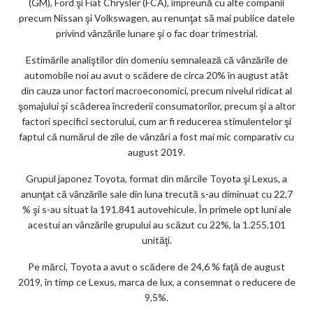
(GM), Ford şi Fiat Chrysler (FCA), împreună cu alte companii
ks
precum Nissan şi Volkswagen, au renunţat să mai publice datele
privind vânzările lunare şi o fac doar trimestrial.
Estimările analiştilor din domeniu semnalează că vânzările de
automobile noi au avut o scădere de circa 20% în august atât
din cauza unor factori macroeconomici, precum nivelul ridicat al
şomajului şi scăderea încrederii consumatorilor, precum şi a altor
factori specifici sectorului, cum ar fi reducerea stimulentelor şi
faptul că numărul de zile de vânzări a fost mai mic comparativ cu
august 2019.
Grupul japonez Toyota, format din mărcile Toyota şi Lexus, a
anunţat că vânzările sale din luna trecută s-au diminuat cu 22,7
% şi s-au situat la 191.841 autovehicule. În primele opt luni ale
acestui an vânzările grupului au scăzut cu 22%, la 1.255.101
unităţi.
Pe mărci, Toyota a avut o scădere de 24,6 % faţă de august
2019, în timp ce Lexus, marca de lux, a consemnat o reducere de
9,5%.