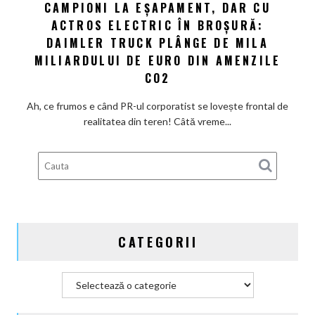
CAMPIONI LA EȘAPAMENT, DAR CU
Campioni
de
ACTROS ELECTRIC ÎN BROȘURĂ:
la
repede.
eșapament,
DAIMLER TRUCK PLÂNGE DE MILA
De
dar
ce
MILIARDULUI DE EURO DIN AMENZILE
cu
există
CO2
Actros
încă
electric
loc
Ah, ce frumos e când PR-ul corporatist se lovește frontal de
în
pentru
realitatea din teren! Câtă vreme...
broșură:
ieftiniri?
Daimler
Truck
plânge
de
mila
miliardului
CATEGORII
de
euro
din
Categorii
amenzile
CO2