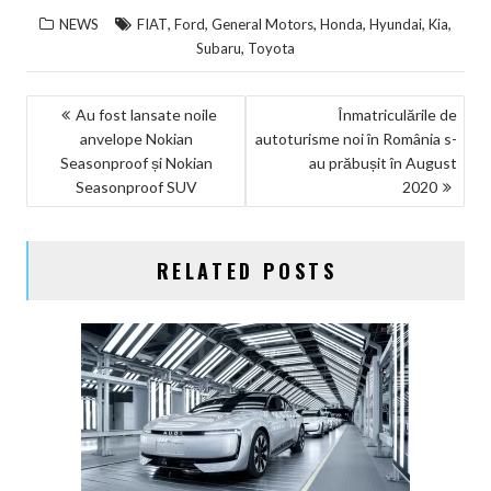
,
,
,
,
,
,
NEWS
FIAT
Ford
General Motors
Honda
Hyundai
Kia
,
Subaru
Toyota
NAVIGARE
Au fost lansate noile
Înmatriculările de
anvelope Nokian
autoturisme noi în România s-
ÎN
Seasonproof și Nokian
au prăbușit în August
ARTICOLE
Seasonproof SUV
2020
RELATED POSTS