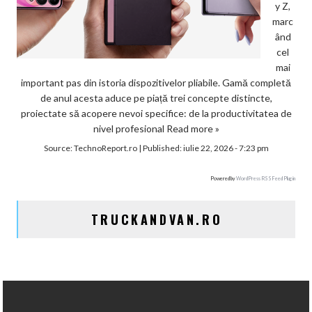
y Z,
marc
ând
cel
mai
important pas din istoria dispozitivelor pliabile. Gamă completă
de anul acesta aduce pe piață trei concepte distincte,
proiectate să acopere nevoi specifice: de la productivitatea de
nivel profesional
Read more »
Source:
TechnoReport.ro
|
Published:
iulie 22, 2026 - 7:23 pm
Powered by
WordPress RSS Feed Plugin
TRUCKANDVAN.RO