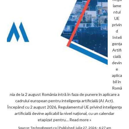
lame
ntul
UE
privin
d
Inteli
gența
Artifi
cială
devin
e
aplica
bil în
Româ
nia de la 2 august România intră în faza de punere în aplicare a
cadrului european pentru inteligența artificială (AI Act).
Începând cu 2 august 2026, Regulamentul UE privind inteligența
artificială devine aplicabil la nivel național, cu un calendar
etapizat pentru…
Read more »
Source:
TechnoReport.ro
|
Published:
iulie 27, 2026 - 6:27 am