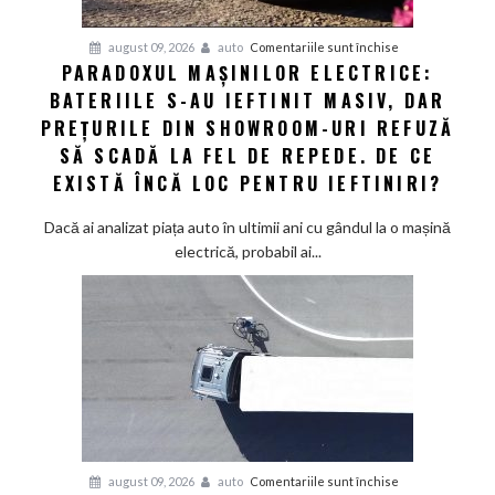
VW
și
pentru
august 09, 2026
auto
Comentariile sunt închise
Audi
PARADOXUL MAȘINILOR ELECTRICE:
Paradoxul
să
BATERIILE S-AU IEFTINIT MASIV, DAR
mașinilor
schimbe
electrice:
PREȚURILE DIN SHOWROOM-URI REFUZĂ
foaia
Bateriile
SĂ SCADĂ LA FEL DE REPEDE. DE CE
s-
EXISTĂ ÎNCĂ LOC PENTRU IEFTINIRI?
au
ieftinit
Dacă ai analizat piața auto în ultimii ani cu gândul la o mașină
masiv,
electrică, probabil ai...
dar
prețurile
din
showroom-
uri
refuză
să
scadă
la
pentru
august 09, 2026
auto
Comentariile sunt închise
fel