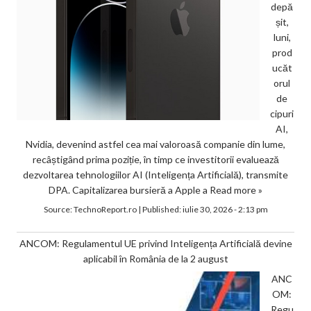
depă
șit,
luni,
prod
ucăt
orul
de
cipuri
AI,
Nvidia, devenind astfel cea mai valoroasă companie din lume,
recâștigând prima poziție, în timp ce investitorii evaluează
dezvoltarea tehnologiilor AI (Inteligența Artificială), transmite
DPA. Capitalizarea bursieră a Apple a
Read more »
Source:
TechnoReport.ro
|
Published:
iulie 30, 2026 - 2:13 pm
ANCOM: Regulamentul UE privind Inteligența Artificială devine
aplicabil în România de la 2 august
ANC
OM:
Regu