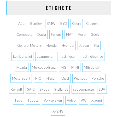
ETICHETE
Audi
Bentley
BMW
BYD
Chery
Citroen
Compacte
Dacia
Ferrari
FIAT
Ford
Geely
General Motors
Honda
Hyundai
Jaguar
Kia
Lamborghini
Leapmotor
masini eco
masini electrice
Mazda
Mercedes-Benz
MG
MINI
Mitsubishi
Motorsport
NIO
Nissan
Opel
Peugeot
Porsche
Renault
SAIC
Skoda
Stellantis
subcompacte
SUV
Tesla
Toyota
Volkswagen
Volvo
VW
Xiaomi
XPENG