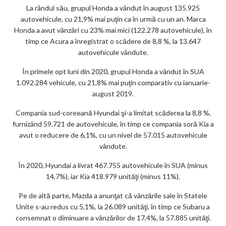
La rândul său, grupul Honda a vândut în august 135.925
autovehicule, cu 21,9% mai puţin ca în urmă cu un an. Marca
Honda a avut vânzări cu 23% mai mici (122.278 autovehicule), în
timp ce Acura a înregistrat o scădere de 8,8 %, la 13.647
autovehicule vândute.
În primele opt luni din 2020, grupul Honda a vândut în SUA
1.092.284 vehicule, cu 21,8% mai puţin comparativ cu ianuarie-
august 2019.
Compania sud-coreeană Hyundai şi-a limitat scăderea la 8,8 %,
furnizând 59.721 de autovehicule, în timp ce compania soră Kia a
avut o reducere de 6,1%, cu un nivel de 57.015 autovehicule
vândute.
În 2020, Hyundai a livrat 467.755 autovehicule în SUA (minus
14,7%), iar Kia 418.979 unităţi (minus 11%).
Pe de altă parte, Mazda a anunţat că vânzările sale în Statele
Unite s-au redus cu 5,1%, la 26.089 unităţi, în timp ce Subaru a
consemnat o diminuare a vânzărilor de 17,4%, la 57.885 unităţi.