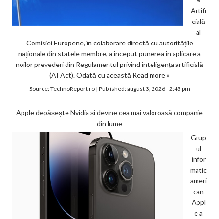
Artifi
cială
al
Comisiei Europene, în colaborare directă cu autoritățile
naționale din statele membre, a început punerea în aplicare a
noilor prevederi din Regulamentul privind inteligența artificială
(AI Act). Odată cu această
Read more »
Source:
TechnoReport.ro
|
Published:
august 3, 2026 - 2:43 pm
Apple depășește Nvidia și devine cea mai valoroasă companie
din lume
Grup
ul
infor
matic
ameri
can
Appl
e a