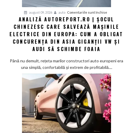
pentru
august 09, 2026
auto
Comentariile sunt închise
ANALIZĂ AUTOREPORT.RO | ȘOCUL
Analiză
CHINEZESC CARE SALVEAZĂ MAȘINILE
Autoreport.ro
|
ELECTRICE DIN EUROPA: CUM A OBLIGAT
Șocul
CONCURENȚA DIN ASIA GIGANȚII VW ȘI
chinezesc
AUDI SĂ SCHIMBE FOAIA
care
salvează
Până nu demult, rețeta marilor constructori auto europeni era
mașinile
una simplă, confortabilă și extrem de profitabilă....
electrice
din
Europa:
Cum
a
obligat
concurența
din
Asia
giganții