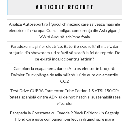
ARTICOLE RECENTE
Analiză Autoreport.ro | Șocul chinezesc care salvează mașinile
electrice din Europa: Cum a obligat concurența din Asia giganții
VW și Audi să schimbe foaia
Paradoxul mașinilor electrice: Bateriile s-au ieftinit masiv, dar
prețurile din showroom-uri refuză să scadă la fel de repede. De
ce există încă loc pentru ieftiniri?
Campioni la eșapament, dar cu Actros electric în broșură:
Daimler Truck plânge de mila miliardului de euro din amenzile
CO2
Test Drive CUPRA Formentor Tribe Edition 1.5 eTSI 150 CP:
Rețeta spaniolă dintre ADN-ul de hot-hatch și sustenabilitatea
viitorului
Escapada la Constanța cu Omoda 9 Black Edition: Un flagship
hibrid care este companion perfect în drumul spre mare