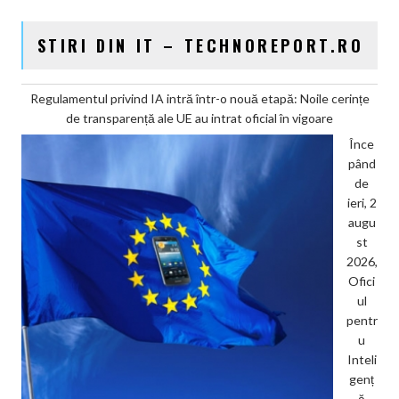
STIRI DIN IT – TECHNOREPORT.RO
Regulamentul privind IA intră într-o nouă etapă: Noile cerințe
de transparență ale UE au intrat oficial în vigoare
Înce
pând
de
ieri, 2
augu
st
2026,
Ofici
ul
pentr
u
Inteli
genț
ă