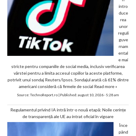
intro
duce
rea
unor
reguli
guve
rnam
ental
e mai
stricte pentru companiile de social media, inclusiv verificarea
vârstei pentru a limita accesul copiilor la aceste platforme,
potrivit unui sondaj Reuters/Ipsos. Sondajul arată că 61% dintre
americani consideră că firmele de social
Read more »
Source:
TechnoReport.ro
|
Published:
august 10, 2026 - 5:28 am
Regulamentul privind IA intră într-o nouă etapă: Noile cerințe
de transparență ale UE au intrat oficial în vigoare
Înce
pând