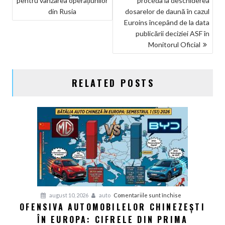
pentru vânzarea operațiunilor
proceda la deschiderea
ARTICOLE
din Rusia
dosarelor de daună în cazul
Euroins începând de la data
publicării deciziei ASF în
Monitorul Oficial
RELATED POSTS
pentru
august 10, 2026
auto
Comentariile sunt închise
OFENSIVA AUTOMOBILELOR CHINEZEȘTI
Ofensiva
ÎN EUROPA: CIFRELE DIN PRIMA
Automobilelor