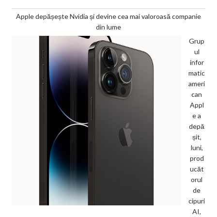
Apple depășește Nvidia și devine cea mai valoroasă companie
din lume
Grup
ul
infor
matic
ameri
can
Appl
e a
depă
șit,
luni,
prod
ucăt
orul
de
cipuri
AI,