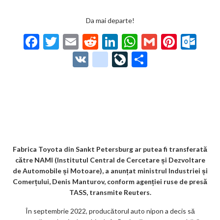
Da mai departe!
F
T
E
R
Li
W
G
Pi
O
ac
w
m
e
n
h
m
nt
ut
V
g
Li
P
e
itt
ai
d
ke
at
ai
er
lo
K
o
ve
ar
b
er
l
di
dI
s
l
es
o
o
Jo
ta
o
t
n
A
t
k.
gl
ur
je
o
p
co
e_
n
az
k
p
m
b
al
ă
o
Fabrica Toyota din Sankt Petersburg ar putea fi transferată
către NAMI (Institutul Central de Cercetare și Dezvoltare
o
de Automobile și Motoare), a anunțat ministrul Industriei și
k
Comerțului, Denis Manturov, conform agenției ruse de presă
TASS, transmite Reuters.
m
În septembrie 2022, producătorul auto nipon a decis să
ar