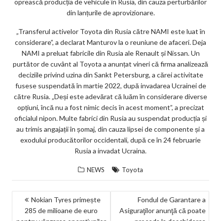
oprească producția de vehicule în Rusia, din cauza perturbărilor
ks
din lanțurile de aprovizionare.
„Transferul activelor Toyota din Rusia către NAMI este luat în
considerare”, a declarat Manturov la o reuniune de afaceri. Deja
NAMI a preluat fabricile din Rusia ale Renault și Nissan. Un
purtător de cuvânt al Toyota a anunțat vineri că firma analizează
deciziile privind uzina din Sankt Petersburg, a cărei activitate
fusese suspendată în martie 2022, după invadarea Ucrainei de
către Rusia. „Deși este adevărat că luăm în considerare diverse
opțiuni, încă nu a fost nimic decis în acest moment”, a precizat
oficialul nipon. Multe fabrici din Rusia au suspendat producția și
au trimis angajații în șomaj, din cauza lipsei de componente și a
exodului producătorilor occidentali, după ce în 24 februarie
Rusia a invadat Ucraina.
NEWS
Toyota
NAVIGARE
Nokian Tyres primește
Fondul de Garantare a
285 de milioane de euro
Asiguraţilor anunţă că poate
ÎN