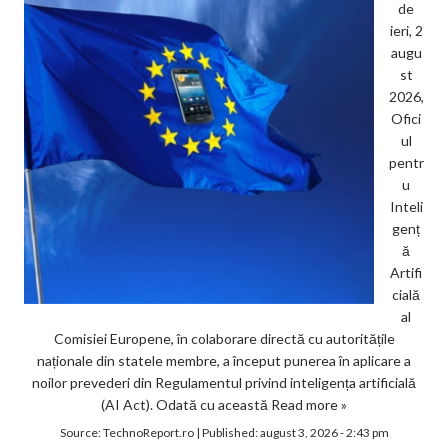
de
ieri, 2
augu
st
2026,
Ofici
ul
pentr
u
Inteli
genț
ă
Artifi
cială
al
Comisiei Europene, în colaborare directă cu autoritățile
naționale din statele membre, a început punerea în aplicare a
noilor prevederi din Regulamentul privind inteligența artificială
(AI Act). Odată cu această
Read more »
Source:
TechnoReport.ro
|
Published:
august 3, 2026 - 2:43 pm