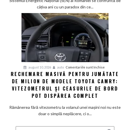
Sistemul Energetic Național (SEN) al României se confruntă de
Cum
câțiva ani cu un paradox din ce...
pot
tehnologiile
V2G
și
V2L
să
salveze
România
de
pentru
august 10, 2026
auto
Comentariile sunt închise
la
RECHEMARE MASIVĂ PENTRU JUMĂTATE
Rechemare
o
DE MILION DE MODELE TOYOTA CAMRY:
masivă
criză
pentru
VITEZOMETRUL ȘI CEASURILE DE BORD
energetică
jumătate
POT DISPĂREA COMPLET
de
milion
Rămânerea fără vitezometru la volanul unei mașini noi nu este
de
doar o simplă neplăcere, ci o...
modele
Toyota