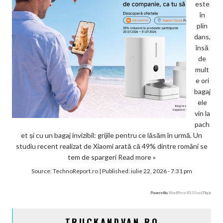
este
în
plin
dans,
însă
de
mult
e ori
bagaj
ele
vin la
pach
et și cu un bagaj invizibil: grijile pentru ce lăsăm în urmă. Un
studiu recent realizat de Xiaomi arată că 49% dintre români se
tem de spargeri
Read more »
Source:
TechnoReport.ro
|
Published:
iulie 22, 2026 - 7:31 pm
Powered by
WordPress RSS Feed Plugin
TRUCKANDVAN.RO