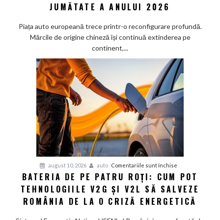
Chinezești
JUMĂTATE A ANULUI 2026
în
Europa:
Piața auto europeană trece printr-o reconfigurare profundă.
Cifrele
Mărcile de origine chineză își continuă extinderea pe
din
continent,...
Prima
Jumătate
a
Anului
2026
pentru
august 10, 2026
auto
Comentariile sunt închise
BATERIA DE PE PATRU ROȚI: CUM POT
Bateria
TEHNOLOGIILE V2G ȘI V2L SĂ SALVEZE
de
pe
ROMÂNIA DE LA O CRIZĂ ENERGETICĂ
patru
roți: