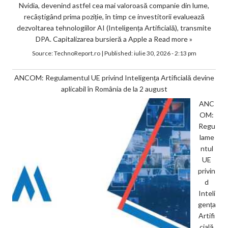
Nvidia, devenind astfel cea mai valoroasă companie din lume,
recâștigând prima poziție, în timp ce investitorii evaluează
dezvoltarea tehnologiilor AI (Inteligența Artificială), transmite
DPA. Capitalizarea bursieră a Apple a
Read more »
Source:
TechnoReport.ro
|
Published:
iulie 30, 2026 - 2:13 pm
ANCOM: Regulamentul UE privind Inteligența Artificială devine
aplicabil în România de la 2 august
ANC
OM:
Regu
lame
ntul
UE
privin
d
Inteli
gența
Artifi
cială