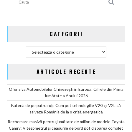
Camry:
Vitezometrul
și
ceasurile
de
CATEGORII
bord
pot
dispărea
Categorii
complet
ARTICOLE RECENTE
Ofensiva Automobilelor Chinezești în Europa: Cifrele din Prima
Jumătate a Anului 2026
Bateria de pe patru roți: Cum pot tehnologiile V2G și V2L să
salveze România de la o criză energetică
Rechemare masivă pentru jumătate de milion de modele Toyota
Camry: Vitezometrul și ceasurile de bord pot dispărea complet