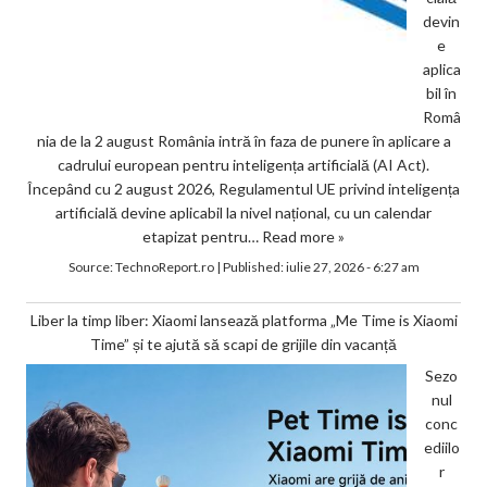
devin
e
aplica
bil în
Româ
nia de la 2 august România intră în faza de punere în aplicare a
cadrului european pentru inteligența artificială (AI Act).
Începând cu 2 august 2026, Regulamentul UE privind inteligența
artificială devine aplicabil la nivel național, cu un calendar
etapizat pentru…
Read more »
Source:
TechnoReport.ro
|
Published:
iulie 27, 2026 - 6:27 am
Liber la timp liber: Xiaomi lansează platforma „Me Time is Xiaomi
Time” și te ajută să scapi de grijile din vacanță
Sezo
nul
conc
ediilo
r