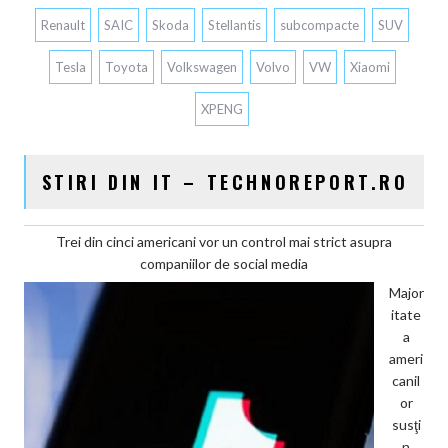
Renault
SAIC
Skoda
Stellantis
subcompacte
SUV
Tesla
Toyota
Volkswagen
Volvo
VW
Xiaomi
XPENG
STIRI DIN IT – TECHNOREPORT.RO
Trei din cinci americani vor un control mai strict asupra
companiilor de social media
Major
itate
a
ameri
canil
or
susţi
n