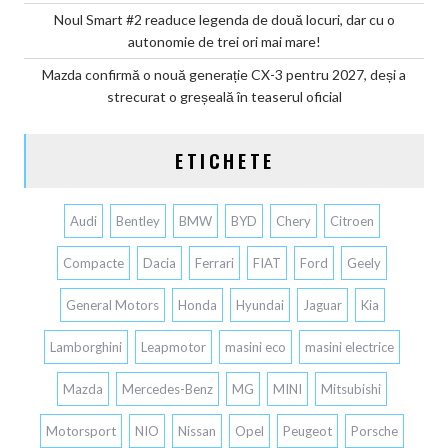
Noul Smart #2 readuce legenda de două locuri, dar cu o
autonomie de trei ori mai mare!
Mazda confirmă o nouă generație CX-3 pentru 2027, deși a
strecurat o greșeală în teaserul oficial
ETICHETE
Audi
Bentley
BMW
BYD
Chery
Citroen
Compacte
Dacia
Ferrari
FIAT
Ford
Geely
General Motors
Honda
Hyundai
Jaguar
Kia
Lamborghini
Leapmotor
masini eco
masini electrice
Mazda
Mercedes-Benz
MG
MINI
Mitsubishi
Motorsport
NIO
Nissan
Opel
Peugeot
Porsche