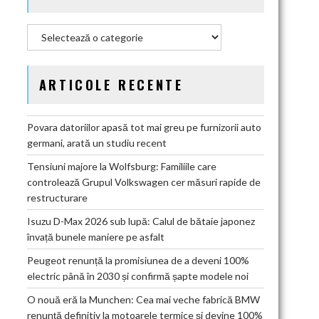
Categorii
ARTICOLE RECENTE
Povara datoriilor apasă tot mai greu pe furnizorii auto
germani, arată un studiu recent
Tensiuni majore la Wolfsburg: Familiile care
controlează Grupul Volkswagen cer măsuri rapide de
restructurare
Isuzu D-Max 2026 sub lupă: Calul de bătaie japonez
învață bunele maniere pe asfalt
Peugeot renunță la promisiunea de a deveni 100%
electric până în 2030 și confirmă șapte modele noi
O nouă eră la Munchen: Cea mai veche fabrică BMW
renunță definitiv la motoarele termice și devine 100%