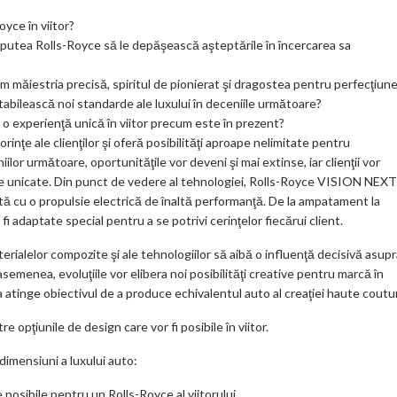
oyce în viitor?
 putea Rolls-Royce să le depăşească aşteptările în încercarea sa
um măiestria precisă, spiritul de pionierat şi dragostea pentru perfecţiune
stabilească noi standarde ale luxului în deceniile următoare?
o experienţă unică în viitor precum este în prezent?
inţe ale clienţilor şi oferă posibilităţi aproape nelimitate pentru
ilor următoare, oportunităţile vor deveni şi mai extinse, iar clienţii vor
te unicate. Din punct de vedere al tehnologiei, Rolls-Royce VISION NEXT
ă cu o propulsie electrică de înaltă performanţă. De la ampatament la
fi adaptate special pentru a se potrivi cerinţelor fiecărui client.
ialelor compozite şi ale tehnologiilor să aibă o influenţă decisivă asupr
asemenea, evoluţiile vor elibera noi posibilităţi creative pentru marcă în
e a atinge obiectivul de a produce echivalentul auto al creaţiei haute coutu
pţiunile de design care vor fi posibile în viitor.
dimensiuni a luxului auto:
posibile pentru un Rolls-Royce al viitorului