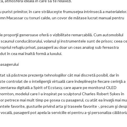
, atmosfera ideală în care să te relaxezi.
purist primitor, în care străluceşte frumuseţea intrinsecă a materialelor.
n Macassar cu tonuri calde, un covor de mătase lucrat manual pentru
proporţii generoase oferă o vizibilitate remarcabilă. Cum automobilul
caunul conducătorului, volanul şi instrumentele sunt de prisos; ceea c
opriul refugiu privat, pasagerii au doar un ceas analog sub fereastra
ut în cea mai înaltă formă a luxului.
 pasagerului
 să păstreze prezenţa tehnologiilor cât mai discretă posibil, dar în
te controlat de o inteligenţă virtuală care îndeplineşte fiecare cerinţă a
ezentarea digitală a Spirit of Ecstasy, care apare pe monitorul OLED
rnton, modelul care l-a inspirat pe sculptorul Charles Robert Sykes în
or petrece mai mult timp pe şosea cu pasagerul, cu atât ea învaţă mai mu
tele favorite, gusturile privind arta şi traseele favorite -, precum şi des
a vocală, pasagerii pot apela la serviciile ei pentru a-şi personaliza călători