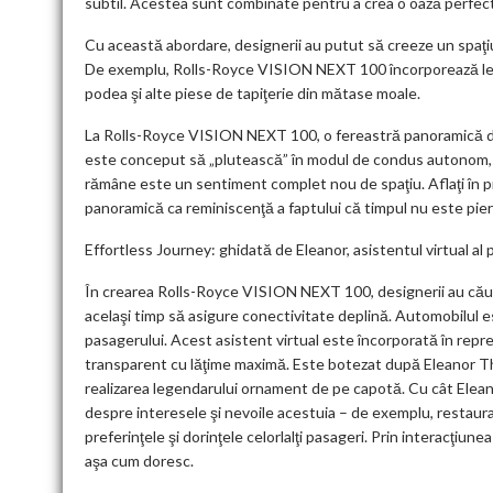
subtil. Acestea sunt combinate pentru a crea o oază perfectă
Cu această abordare, designerii au putut să creeze un spaţiu 
De exemplu, Rolls-Royce VISION NEXT 100 încorporează lem
podea şi alte piese de tapiţerie din mătase moale.
La Rolls-Royce VISION NEXT 100, o fereastră panoramică de 
este conceput să „plutească” în modul de condus autonom, s
rămâne este un sentiment complet nou de spaţiu. Aflaţi în pr
panoramică ca reminiscenţă a faptului că timpul nu este pierd
Effortless Journey: ghidată de Eleanor, asistentul virtual al
În crearea Rolls-Royce VISION NEXT 100, designerii au căutat
acelaşi timp să asigure conectivitate deplină. Automobilul es
pasagerului. Acest asistent virtual este încorporată în repr
transparent cu lăţime maximă. Este botezat după Eleanor Tho
realizarea legendarului ornament de pe capotă. Cu cât Elean
despre interesele şi nevoile acestuia – de exemplu, restauran
preferinţele şi dorinţele celorlalţi pasageri. Prin interacţiune
aşa cum doresc.