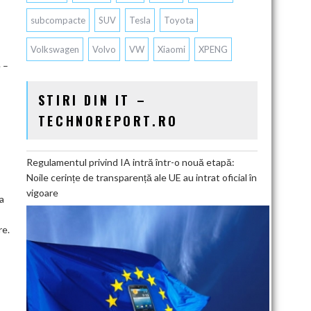
subcompacte
SUV
Tesla
Toyota
Volkswagen
Volvo
VW
Xiaomi
XPENG
 –
STIRI DIN IT –
TECHNOREPORT.RO
Regulamentul privind IA intră într-o nouă etapă:
Noile cerințe de transparență ale UE au intrat oficial în
vigoare
a
re.