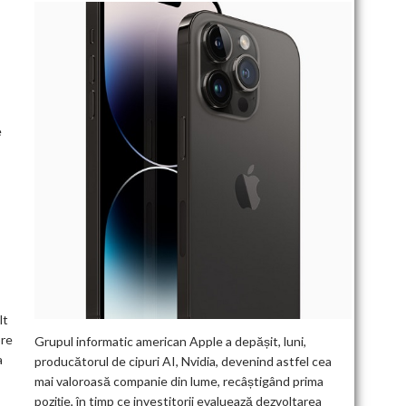
e
lt
pre
Grupul informatic american Apple a depășit, luni,
a
producătorul de cipuri AI, Nvidia, devenind astfel cea
mai valoroasă companie din lume, recâștigând prima
poziție, în timp ce investitorii evaluează dezvoltarea