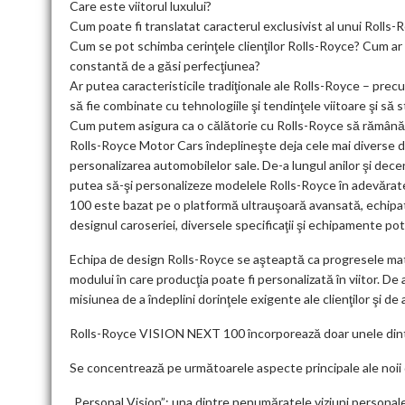
Care este viitorul luxului?
Cum poate fi translatat caracterul exclusivist al unui Rolls-R
Cum se pot schimba cerinţele clienţilor Rolls-Royce? Cum ar
constantă de a găsi perfecţiunea?
Ar putea caracteristicile tradiţionale ale Rolls-Royce – prec
să fie combinate cu tehnologiile şi tendinţele viitoare şi să 
Cum putem asigura ca o călătorie cu Rolls-Royce să rămână 
Rolls-Royce Motor Cars îndeplineşte deja cele mai diverse dor
personalizarea automobilelor sale. De-a lungul anilor şi deceni
putea să-şi personalizeze modelele Rolls-Royce în adevăra
100 este bazat pe o platformă ultrauşoară avansată, echipat
designul caroseriei, diversele specificaţii şi echipamente pot 
Echipa de design Rolls-Royce se aşteaptă ca progresele mater
modului în care producţia poate fi personalizată în viitor. De 
misiunea de a îndeplini dorinţele exigente ale clienţilor şi d
Rolls-Royce VISION NEXT 100 încorporează doar unele dintre o
Se concentrează pe următoarele aspecte principale ale noii 
„Personal Vision”: una dintre nenumăratele viziuni personale 