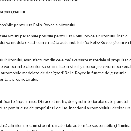
 al pasagerului
osibile pentru un Rolls-Royce al viitorului
viziuni personale posibile pentru un Rolls-Royce al viitorului. Într-o
tului va modela exact cum va arăta automobilul său Rolls-Royce şi cum va f
asiul viitorului, manufacturat din cele mai avansate materiale şi propulsat 
or permite clienţilor să se implice în stilul şi proporţiile viziunii persona
e automobile modelate de designerii Rolls-Royce în funcţie de gusturile
ntă a proprietarului.
nt foarte importante. Din acest motiv, designul interiorului este punctul
i se pot bucura de propriul stil de lux. Interiorul automobilului devine un
clară a liniilor, precum şi pentru materiale autentice sustenabile şi ilumina