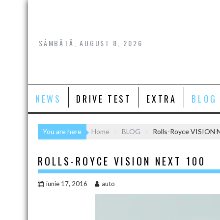
Skip
to
content
SÂMBĂTĂ, AUGUST 8, 2026
NEWS
DRIVE TEST
EXTRA
BLOG
You are here
Home
BLOG
Rolls-Royce VISION 
ROLLS-ROYCE VISION NEXT 100
iunie 17, 2016
auto