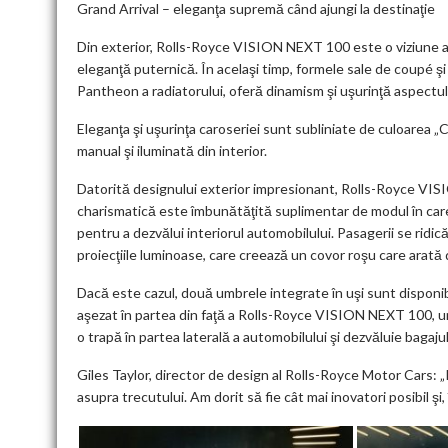
Grand Arrival – eleganţa supremă când ajungi la destinaţie
Din exterior, Rolls-Royce VISION NEXT 100 este o viziune a e
eleganţă puternică. În acelaşi timp, formele sale de coupé şi p
Pantheon a radiatorului, oferă dinamism şi uşurinţă aspectulu
Eleganţa şi uşurinţa caroseriei sunt subliniate de culoarea „Cr
manual şi iluminată din interior.
Datorită designului exterior impresionant, Rolls-Royce VIS
charismatică este îmbunătăţită suplimentar de modul în care
pentru a dezvălui interiorul automobilului. Pasagerii se ridic
proiecţiile luminoase, care creează un covor roşu care arată 
Dacă este cazul, două umbrele integrate în uşi sunt disponib
aşezat în partea din faţă a Rolls-Royce VISION NEXT 100, 
o trapă în partea laterală a automobilului şi dezvăluie bagaju
Giles Taylor, director de design al Rolls-Royce Motor Cars:
asupra trecutului. Am dorit să fie cât mai inovatori posibil şi,