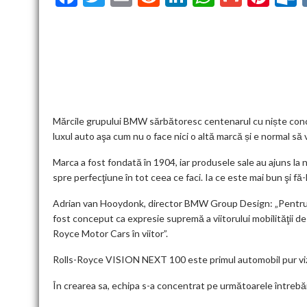
ac
w
m
e
n
h
m
nt
u
e
itt
ai
d
ke
at
ai
er
l
b
er
l
di
dI
s
l
es
o
t
n
A
t
k
o
p
k
p
Mărcile grupului BMW sărbătoresc centenarul cu niște conce
luxul auto aşa cum nu o face nici o altă marcă și e normal să
Marca a fost fondată în 1904, iar produsele sale au ajuns la 
spre perfecţiune în tot ceea ce faci. Ia ce este mai bun şi fă-
Adrian van Hooydonk, director BMW Group Design: „Pentru a
fost conceput ca expresie supremă a viitorului mobilităţii de s
Royce Motor Cars în viitor”.
Rolls-Royce VISION NEXT 100 este primul automobil pur vizio
În crearea sa, echipa s-a concentrat pe următoarele întrebăr