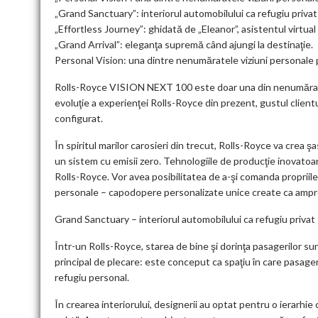
„Grand Sanctuary”: interiorul automobilului ca refugiu privat
„Effortless Journey”: ghidată de „Eleanor”, asistentul virtual
„Grand Arrival”: eleganţa supremă când ajungi la destinaţie.
Personal Vision: una dintre nenumăratele viziuni personale p
Rolls-Royce VISION NEXT 100 este doar una din nenumăratele 
evoluţie a experienţei Rolls-Royce din prezent, gustul clien
configurat.
În spiritul marilor carosieri din trecut, Rolls-Royce va crea ş
un sistem cu emisii zero. Tehnologiile de producţie inovatoare v
Rolls-Royce. Vor avea posibilitatea de a-şi comanda propriil
personale – capodopere personalizate unice create ca ampre
Grand Sanctuary – interiorul automobilului ca refugiu privat
Într-un Rolls-Royce, starea de bine şi dorinţa pasagerilor su
principal de plecare: este conceput ca spaţiu în care pasageri
refugiu personal.
În crearea interiorului, designerii au optat pentru o ierarhie 