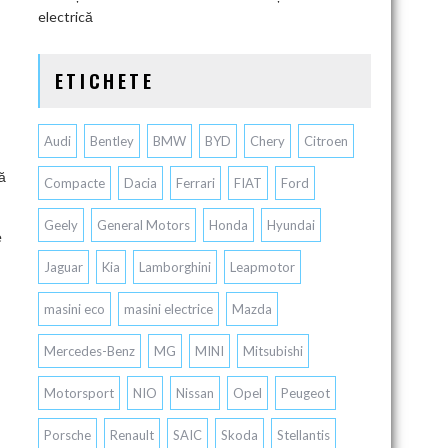
electrică
ETICHETE
Audi
Bentley
BMW
BYD
Chery
Citroen
ă
Compacte
Dacia
Ferrari
FIAT
Ford
Geely
General Motors
Honda
Hyundai
e
Jaguar
Kia
Lamborghini
Leapmotor
masini eco
masini electrice
Mazda
Mercedes-Benz
MG
MINI
Mitsubishi
Motorsport
NIO
Nissan
Opel
Peugeot
Porsche
Renault
SAIC
Skoda
Stellantis