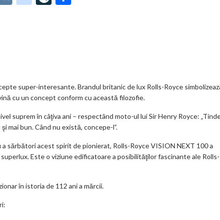
t
K
o
ve
ar
o
o
Jo
ta
o
gl
ur
je
.
e_
n
az
co
b
al
ă
m
o
pte super-interesante. Brandul britanic de lux Rolls-Royce simbolizeaz
 vină cu un concept conform cu această filozofie.
o
nivel suprem în câţiva ani – respectând moto-ul lui Sir Henry Royce: „Tind
k
l şi mai bun. Când nu există, concepe-l”.
m
 sărbători acest spirit de pionierat, Rolls-Royce VISION NEXT 100 a
ar
uperlux. Este o viziune edificatoare a posibilităţilor fascinante ale Rolls-
ks
nar în istoria de 112 ani a mărcii.
i: