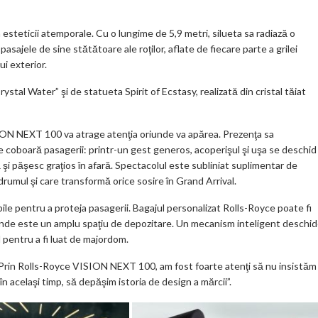
steticii atemporale. Cu o lungime de 5,9 metri, silueta sa radiază o
asajele de sine stătătoare ale roţilor, aflate de fiecare parte a grilei
i exterior.
ystal Water” şi de statueta Spirit of Ecstasy, realizată din cristal tăiat
ION NEXT 100 va atrage atenţia oriunde va apărea. Prezenţa sa
 coboară pasagerii: printr-un gest generos, acoperişul şi uşa se deschid
ă şi păşesc graţios în afară. Spectacolul este subliniat suplimentar de
drumul şi care transformă orice sosire în Grand Arrival.
ile pentru a proteja pasagerii. Bagajul personalizat Rolls-Royce poate fi
unde este un amplu spaţiu de depozitare. Un mecanism inteligent deschi
l pentru a fi luat de majordom.
 „Prin Rolls-Royce VISION NEXT 100, am fost foarte atenţi să nu insistăm
 în acelaşi timp, să depăşim istoria de design a mărcii”.