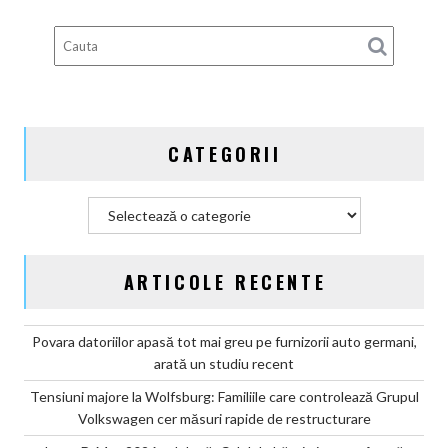
deveni
100%
electric
până
în
2030
și
CATEGORII
confirmă
șapte
modele
Categorii
noi
ARTICOLE RECENTE
Povara datoriilor apasă tot mai greu pe furnizorii auto germani,
arată un studiu recent
Tensiuni majore la Wolfsburg: Familiile care controlează Grupul
Volkswagen cer măsuri rapide de restructurare