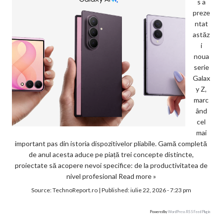
s a
preze
ntat
astăz
i
noua
serie
Galax
y Z,
marc
ând
cel
mai
important pas din istoria dispozitivelor pliabile. Gamă completă
de anul acesta aduce pe piață trei concepte distincte,
proiectate să acopere nevoi specifice: de la productivitatea de
nivel profesional
Read more »
Source:
TechnoReport.ro
|
Published:
iulie 22, 2026 - 7:23 pm
Powered by
WordPress RSS Feed Plugin