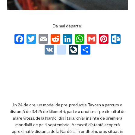
Da mai departe!
F
T
E
R
Li
W
G
Pi
O
ac
w
m
e
n
h
m
nt
ut
V
g
Li
P
e
itt
ai
d
ke
at
ai
er
lo
K
o
ve
ar
b
er
l
di
dI
s
l
es
o
o
Jo
ta
o
t
n
A
t
k.
gl
ur
je
o
p
co
e_
n
az
k
p
m
b
al
ă
o
În 24 de ore, un model de pre-producție Taycan a parcurs o
distanță de 3.425 de kilometri, parte a unui test pe circuitul de
o
mare viteză de la Nardò, din Italia, chiar înainte de premiera
k
mondială de pe 4 septembrie. Această distanță acoperă
aproximativ distanța de la Nardò la Trondheim, oraș situat în