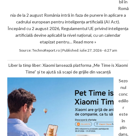
bil în
Româ
nia de la 2 august România intră în faza de punere în aplicare a
cadrului european pentru inteligența artificială (AI Act).
Începând cu 2 august 2026, Regulamentul UE privind inteligența
artificială devine aplicabil la nivel național, cu un calendar
etapizat pentru…
Read more »
Source:
TechnoReport.ro
|
Published:
iulie 27, 2026 - 6:27 am
Liber la timp liber: Xiaomi lansează platforma „Me Time is Xiaomi
Time” și te ajută să scapi de grijile din vacanță
Sezo
nul
conc
ediilo
r
este
în
plin
dans,