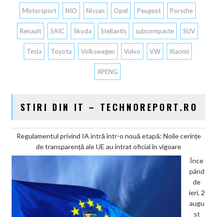
Motorsport
NIO
Nissan
Opel
Peugeot
Porsche
Renault
SAIC
Skoda
Stellantis
subcompacte
SUV
Tesla
Toyota
Volkswagen
Volvo
VW
Xiaomi
XPENG
STIRI DIN IT – TECHNOREPORT.RO
Regulamentul privind IA intră într-o nouă etapă: Noile cerințe
de transparență ale UE au intrat oficial în vigoare
Înce
pând
de
ieri, 2
augu
st