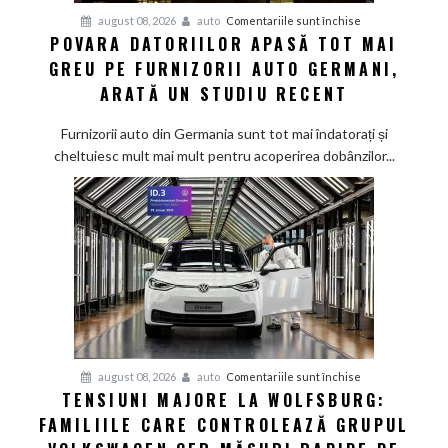
pentru
august 08, 2026
auto
Comentariile sunt închise
POVARA DATORIILOR APASĂ TOT MAI
Povara
GREU PE FURNIZORII AUTO GERMANI,
datoriilor
apasă
ARATĂ UN STUDIU RECENT
tot
mai
Furnizorii auto din Germania sunt tot mai îndatorați și
greu
cheltuiesc mult mai mult pentru acoperirea dobânzilor...
pe
furnizorii
auto
germani,
arată
un
studiu
recent
pentru
august 08, 2026
auto
Comentariile sunt închise
TENSIUNI MAJORE LA WOLFSBURG:
Tensiuni
FAMILIILE CARE CONTROLEAZĂ GRUPUL
majore
la