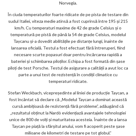
m
Norvegia.
ar
În ciuda temperaturilor foarte ridicate de pe pista de testare din
ks
sudul Italiei, viteza medie atinsă a fost cuprinsă între 195 și 215
km/h. Cu temperaturi maxime de 42 de grade Celsius și o
temperatură pe pistă de până la 54 de grade Celsius, modelul
Taycanu și-a dovedit abilitățile pe distanțe lungi, înainte de
lansarea oficială. Testul a fost efectuat fără întreruperi, fiind
necesare scurte popasuri doar pentru încărcarea rapidă a
bateriei și schimbarea piloților. Echipa a fost formată din șase
piloți de test Porsche. Testul de asigurare a calității a avut loc ca
parte a unui test de rezistență în condiții climatice cu
temperaturi ridicate.
Stefan Weckbach, vicepreședinte al liniei de producție Taycan, a
fost încântat să declare că „Modelul Taycan a dominat această
cursă ambițioasă de rezistență fără probleme”, adăugând că
„rezultatul obținut la Nardò evidențiază avantajele tehnologiei
unice de 800 de volți și maturitatea acesteia. Înainte de a lansa
Taycan pe piață la sfârșitul anului, vom fi acoperit peste șase
milioane de kilometri de testare pe tot globul.”