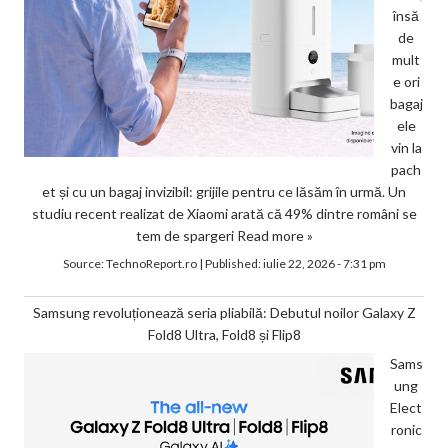
însă
de
mult
e ori
bagaj
ele
vin la
pach
et și cu un bagaj invizibil: grijile pentru ce lăsăm în urmă. Un
studiu recent realizat de Xiaomi arată că 49% dintre români se
tem de spargeri
Read more »
Source:
TechnoReport.ro
|
Published:
iulie 22, 2026 - 7:31 pm
Samsung revoluționează seria pliabilă: Debutul noilor Galaxy Z
Fold8 Ultra, Fold8 și Flip8
Sams
ung
Elect
ronic