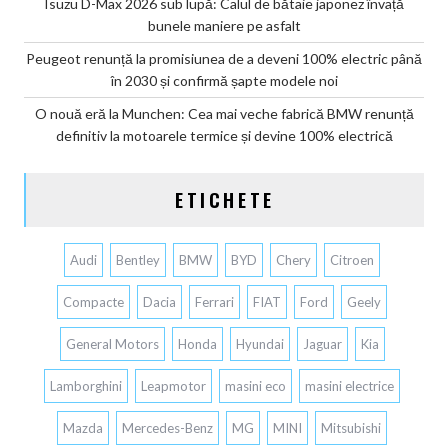
Isuzu D-Max 2026 sub lupă: Calul de bătaie japonez învață
bunele maniere pe asfalt
Peugeot renunță la promisiunea de a deveni 100% electric până
în 2030 și confirmă șapte modele noi
O nouă eră la Munchen: Cea mai veche fabrică BMW renunță
definitiv la motoarele termice și devine 100% electrică
ETICHETE
Audi
Bentley
BMW
BYD
Chery
Citroen
Compacte
Dacia
Ferrari
FIAT
Ford
Geely
General Motors
Honda
Hyundai
Jaguar
Kia
Lamborghini
Leapmotor
masini eco
masini electrice
Mazda
Mercedes-Benz
MG
MINI
Mitsubishi