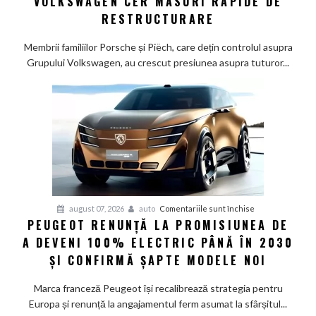
VOLKSWAGEN CER MĂSURI RAPIDE DE
Wolfsburg:
RESTRUCTURARE
Familiile
care
Membrii familiilor Porsche și Piëch, care dețin controlul asupra
controlează
Grupului Volkswagen, au crescut presiunea asupra tuturor...
Grupul
Volkswagen
cer
măsuri
rapide
de
restructurare
pentru
august 07, 2026
auto
Comentariile sunt închise
PEUGEOT RENUNȚĂ LA PROMISIUNEA DE
Peugeot
A DEVENI 100% ELECTRIC PÂNĂ ÎN 2030
renunță
la
ȘI CONFIRMĂ ȘAPTE MODELE NOI
promisiunea
de
Marca franceză Peugeot își recalibrează strategia pentru
a
Europa și renunță la angajamentul ferm asumat la sfârșitul...