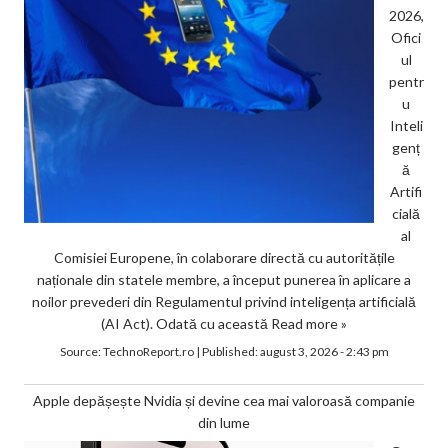
2026,
Ofici
ul
pentr
u
Inteli
genț
ă
Artifi
cială
al
Comisiei Europene, în colaborare directă cu autoritățile
naționale din statele membre, a început punerea în aplicare a
noilor prevederi din Regulamentul privind inteligența artificială
(AI Act). Odată cu această
Read more »
Source:
TechnoReport.ro
|
Published:
august 3, 2026 - 2:43 pm
Apple depășește Nvidia și devine cea mai valoroasă companie
din lume