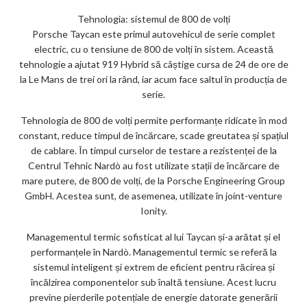
Tehnologia: sistemul de 800 de volți
Porsche Taycan este primul autovehicul de serie complet
electric, cu o tensiune de 800 de volți în sistem. Această
tehnologie a ajutat 919 Hybrid să câștige cursa de 24 de ore de
la Le Mans de trei ori la rând, iar acum face saltul în producția de
serie.
Tehnologia de 800 de volți permite performanțe ridicate în mod
constant, reduce timpul de încărcare, scade greutatea și spațiul
de cablare. În timpul curselor de testare a rezistenței de la
Centrul Tehnic Nardò au fost utilizate stații de încărcare de
mare putere, de 800 de volți, de la Porsche Engineering Group
GmbH. Acestea sunt, de asemenea, utilizate în joint-venture
Ionity.
Managementul termic sofisticat al lui Taycan și-a arătat și el
performanțele în Nardò. Managementul termic se referă la
sistemul inteligent și extrem de eficient pentru răcirea și
încălzirea componentelor sub înaltă tensiune. Acest lucru
previne pierderile potențiale de energie datorate generării