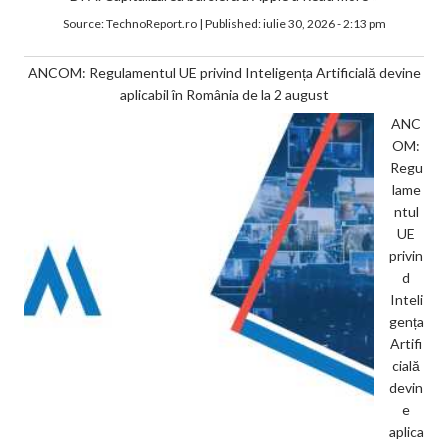
Source:
TechnoReport.ro
|
Published:
iulie 30, 2026 - 2:13 pm
ANCOM: Regulamentul UE privind Inteligența Artificială devine
aplicabil în România de la 2 august
ANC
OM:
Regu
lame
ntul
UE
privin
d
Inteli
gența
Artifi
cială
devin
e
aplica