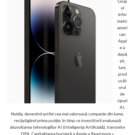
Grup
ul
infor
matic
ameri
can
Appl
e a
depă
șit,
luni,
prod
ucăt
orul
de
cipuri
AI,
Nvidia, devenind astfel cea mai valoroasă companie din lume,
recâștigând prima poziție, în timp ce investitorii evaluează
dezvoltarea tehnologiilor AI (Inteligența Artificială), transmite
DPA. Capitalizarea bursieră a Apple a
Read more »