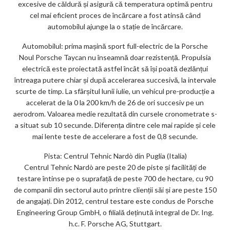
excesive de căldură și asigură că temperatura optimă pentru
cel mai eficient proces de încărcare a fost atinsă când
automobilul ajunge la o stație de încărcare.
Automobilul: prima mașină sport full-electric de la Porsche
Noul Porsche Taycan nu înseamnă doar rezistență. Propulsia
electrică este proiectată astfel încât să își poată dezlănțui
întreaga putere chiar și după accelerarea succesivă, la intervale
scurte de timp. La sfârșitul lunii iulie, un vehicul pre-producție a
accelerat de la 0 la 200 km/h de 26 de ori succesiv pe un
aerodrom. Valoarea medie rezultată din cursele cronometrate s-
a situat sub 10 secunde. Diferența dintre cele mai rapide și cele
mai lente teste de accelerare a fost de 0,8 secunde.
Pista: Centrul Tehnic Nardò din Puglia (Italia)
Centrul Tehnic Nardò are peste 20 de piste și facilități de
testare întinse pe o suprafață de peste 700 de hectare, cu 90
de companii din sectorul auto printre clienții săi și are peste 150
de angajați. Din 2012, centrul testare este condus de Porsche
Engineering Group GmbH, o filială deținută integral de Dr. Ing.
h.c. F. Porsche AG, Stuttgart.