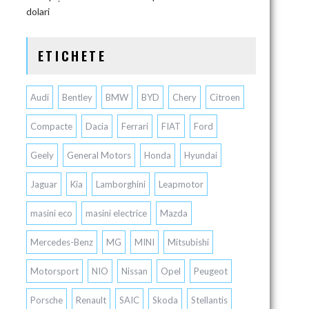
dolari
ETICHETE
Audi
Bentley
BMW
BYD
Chery
Citroen
Compacte
Dacia
Ferrari
FIAT
Ford
Geely
General Motors
Honda
Hyundai
Jaguar
Kia
Lamborghini
Leapmotor
masini eco
masini electrice
Mazda
Mercedes-Benz
MG
MINI
Mitsubishi
Motorsport
NIO
Nissan
Opel
Peugeot
Porsche
Renault
SAIC
Skoda
Stellantis