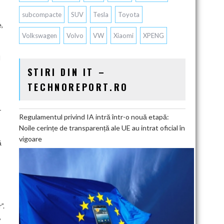
subcompacte
SUV
Tesla
Toyota
,
Volkswagen
Volvo
VW
Xiaomi
XPENG
l
STIRI DIN IT –
TECHNOREPORT.RO
-
Regulamentul privind IA intră într-o nouă etapă:
Noile cerințe de transparență ale UE au intrat oficial în
vigoare
ă
”.
,