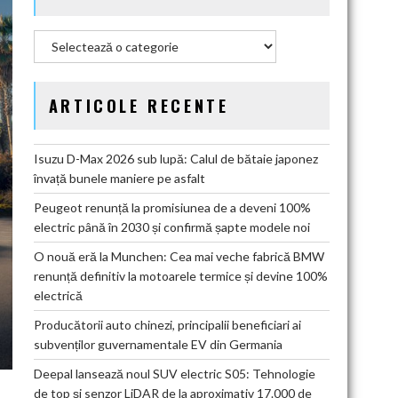
Categorii
ARTICOLE RECENTE
Isuzu D-Max 2026 sub lupă: Calul de bătaie japonez
învață bunele maniere pe asfalt
Peugeot renunță la promisiunea de a deveni 100%
electric până în 2030 și confirmă șapte modele noi
O nouă eră la Munchen: Cea mai veche fabrică BMW
renunță definitiv la motoarele termice și devine 100%
electrică
Producătorii auto chinezi, principalii beneficiari ai
subvenților guvernamentale EV din Germania
Deepal lansează noul SUV electric S05: Tehnologie
de top și senzor LiDAR de la aproximativ 17.000 de