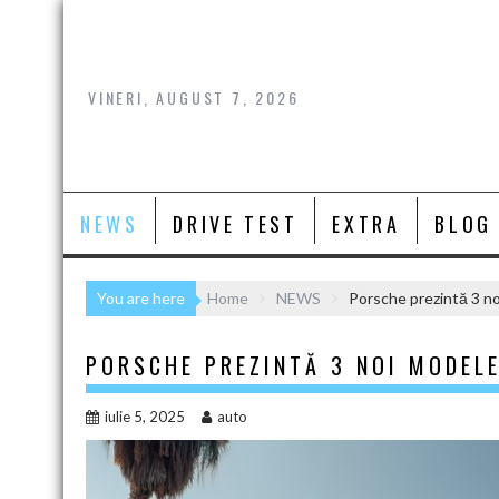
Skip
to
content
VINERI, AUGUST 7, 2026
NEWS
DRIVE TEST
EXTRA
BLOG
You are here
Home
NEWS
Porsche prezintă 3 n
PORSCHE PREZINTĂ 3 NOI MODELE
iulie 5, 2025
auto