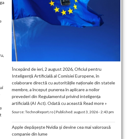
rga
e
ru,
Începând de ieri, 2 august 2026, Oficiul pentru
Inteligență Artificială al Comisiei Europene, în
colaborare directă cu autoritățile naționale din statele
ui
membre, a început punerea în aplicare a noilor
e
prevederi din Regulamentul privind inteligența
artificială (AI Act). Odată cu această
Read more »
e
Source:
TechnoReport.ro
|
Published:
august 3, 2026 - 2:43 pm
t
Apple depășește Nvidia și devine cea mai valoroasă
companie din lume