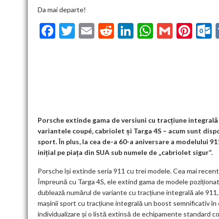
Da mai departe!
F
T
E
R
Li
W
G
Pi
ac
w
m
e
n
h
m
nt
u
e
itt
ai
d
ke
at
ai
er
l
b
er
l
di
dI
s
l
es
o
t
n
A
t
k
o
p
k
p
Porsche extinde gama de versiuni cu tracțiune integrală 
variantele coupé, cabriolet și Targa 4S – acum sunt dispo
sport. În plus, la cea de-a 60-a aniversare a modelului 9
inițial pe piața din SUA sub numele de „cabriolet sigur”.
Porsche își extinde seria 911 cu trei modele. Cea mai recentă
Împreună cu Targa 4S, ele extind gama de modele poziționat
dublează numărul de variante cu tracțiune integrală ale 911,
mașinii sport cu tracțiune integrală un boost semnificativ 
individualizare și o listă extinsă de echipamente standard 