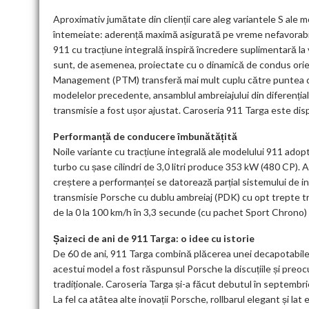
Aproximativ jumătate din clienții care aleg variantele S ale 
întemeiate: aderență maximă asigurată pe vreme nefavorabilă. 
911 cu tracțiune integrală inspiră încredere suplimentară la v
sunt, de asemenea, proiectate cu o dinamică de condus ori
Management (PTM) transferă mai mult cuplu către puntea din f
modelelor precedente, ansamblul ambreiajului din diferențial
transmisie a fost ușor ajustat. Caroseria 911 Targa este disp
Performanță de conducere îmbunătățită
Noile variante cu tracțiune integrală ale modelului 911 adop
turbo cu șase cilindri de 3,0 litri produce 353 kW (480 CP)
creștere a performanței se datorează parțial sistemului de in
transmisie Porsche cu dublu ambreiaj (PDK) cu opt trepte t
de la 0 la 100 km/h în 3,3 secunde (cu pachet Sport Chrono)
Șaizeci de ani de 911 Targa: o idee cu istorie
De 60 de ani, 911 Targa combină plăcerea unei decapotabile c
acestui model a fost răspunsul Porsche la discuțiile și preoc
tradiționale. Caroseria Targa și-a făcut debutul în septembri
La fel ca atâtea alte inovații Porsche, rollbarul elegant și la