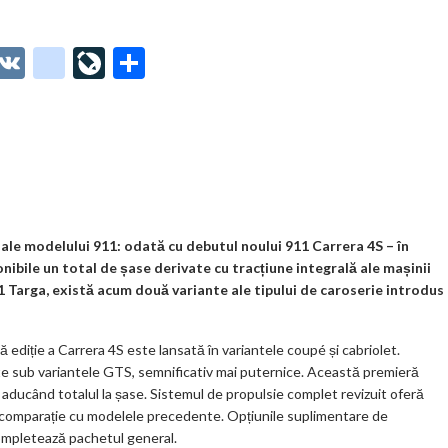
O
V
g
Li
P
t
K
o
ve
ar
o
o
Jo
ta
o
gl
ur
je
.
e_
n
az
co
b
al
ă
m
o
ale modelului 911: odată cu debutul noului 911 Carrera 4S – în
nibile un total de șase derivate cu tracțiune integrală ale mașinii
o
11 Targa, există acum două variante ale tipului de caroserie introdus
k
m
 ediție a Carrera 4S este lansată în variantele coupé și cabriolet.
e sub variantele GTS, semnificativ mai puternice. Această premieră
ar
 aducând totalul la șase. Sistemul de propulsie complet revizuit oferă
ks
în comparație cu modelele precedente. Opțiunile suplimentare de
completează pachetul general.