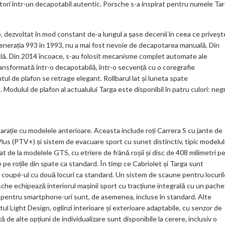
ălători într-un decapotabil autentic. Porsche s-a inspirat pentru numele Ta
 dezvoltat în mod constant de-a lungul a șase decenii în ceea ce priveșt
generația 993 în 1993, nu a mai fost nevoie de decapotarea manuală. Din
rală. Din 2014 încoace, s-au folosit mecanisme complet automate ale
ansformată într-o decapotabilă, într-o secvență cu o coregrafie
tul de plafon se retrage elegant. Rollbarul lat și luneta spate
 Modulul de plafon al actualului Targa este disponibil în patru culori: neg
rație cu modelele anterioare. Aceasta include roți Carrera S cu jante de
lus (PTV+) și sistem de evacuare sport cu sunet distinctiv, tipic modelul
at de la modelele GTS, cu etriere de frână roșii și disc de 408 milimetri p
pe roțile din spate ca standard. În timp ce Cabriolet și Targa sunt
 coupé-ul cu două locuri ca standard. Un sistem de scaune pentru locuril
sche echipează interiorul mașinii sport cu tracțiune integrală cu un pache
 fir pentru smartphone-uri sunt, de asemenea, incluse în standard. Alte
hetul Light Design, oglinzi interioare și exterioare adaptabile, cu senzor de
ă de alte opțiuni de individualizare sunt disponibile la cerere, inclusiv o