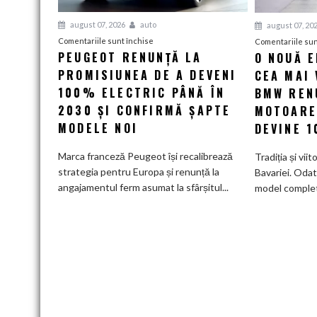
august 07, 2026
auto
august 07, 20
pentru
Comentariile sunt închise
Comentariile sun
PEUGEOT RENUNȚĂ LA
O NOUĂ 
Peugeot
PROMISIUNEA DE A DEVENI
renunță
CEA MAI 
la
100% ELECTRIC PÂNĂ ÎN
BMW RENU
promisiunea
2030 ȘI CONFIRMĂ ȘAPTE
MOTOARE
de
MODELE NOI
DEVINE 
a
deveni
Marca franceză Peugeot își recalibrează
Tradiția și viit
100%
strategia pentru Europa și renunță la
Bavariei. Odat
electric
angajamentul ferm asumat la sfârșitul...
model complet.
până
în
2030
și
confirmă
șapte
modele
noi