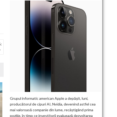
5:
Grupul informatic american Apple a depășit, luni,
producătorul de cipuri AI, Nvidia, devenind astfel cea
mai valoroasă companie din lume, recâștigând prima
poziție, în timp ce investitorii evaluează dezvoltarea