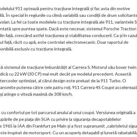
modelului 911 optează pentru tracțiune integrală și fac asta din motive
În special în regiunile cu climă variabilă sau condiții de drum solicitante
olan. La fel ca toate modelele cu tracțiune integrală ale 911, variantele S
entată spre puntea spate. Dacă este necesar, sistemul Porsche Traction
ață, crescând astfel tracțiunea și stabilitatea conducerii. Ca și în cazu
ul față, răcit cu apă, este controlat electromecanic. Doar raportul de
onibilă exclusiv cu tracțiune integrală.
tă sistemul de tracțiune îmbunătățit al Carrera S. Motorul său boxer twin
. Adică cu 22 kW (30 CP) mai mult decât pe modelul precedent. Această
tercooler optimizat, al cărui design este preluat de la 911 Turbo. O
ransmite puterea către cele patru roți. 911 Carrera 4S Coupé accelereaz
 și atinge o viteză maximă de 308 km/h.
u confortul pe tot parcursul anului al unui coupé. Versiunea originală a
upările de pe piața din SUA cu privire la siguranța decapotabilelor
e 1965 la IAA din Frankfurt pe Main și a fost supranumit „cabrioletul sigur
t este inspirat de motorsport. Cu un acoperiș detașabil și lunetă rabatabilă