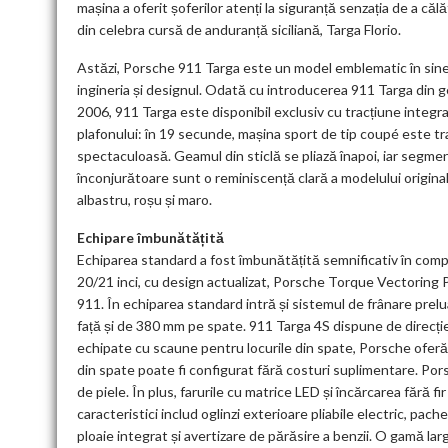
mașina a oferit șoferilor atenți la siguranță senzația de a c
din celebra cursă de anduranță siciliană, Targa Florio.
Astăzi, Porsche 911 Targa este un model emblematic în sine,
ingineria și designul. Odată cu introducerea 911 Targa din 
2006, 911 Targa este disponibil exclusiv cu tracțiune integ
plafonului: în 19 secunde, mașina sport de tip coupé este tr
spectaculoasă. Geamul din sticlă se pliază înapoi, iar segmen
înconjurătoare sunt o reminiscență clară a modelului original.
albastru, roșu și maro.
Echipare îmbunătățită
Echiparea standard a fost îmbunătățită semnificativ în compa
20/21 inci, cu design actualizat, Porsche Torque Vectoring P
911. În echiparea standard intră și sistemul de frânare prelu
față și de 380 mm pe spate. 911 Targa 4S dispune de direcție 
echipate cu scaune pentru locurile din spate, Porsche oferă
din spate poate fi configurat fără costuri suplimentare. Por
de piele. În plus, farurile cu matrice LED și încărcarea fără
caracteristici includ oglinzi exterioare pliabile electric, pac
ploaie integrat și avertizare de părăsire a benzii. O gamă larg