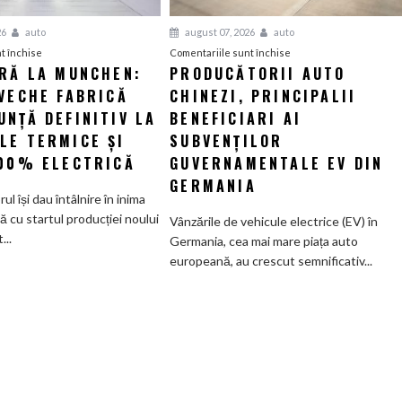
26
auto
august 07, 2026
auto
pentru
pentru
t închise
Comentariile sunt închise
ERĂ LA MUNCHEN:
PRODUCĂTORII AUTO
O
Producătorii
VECHE FABRICĂ
nouă
CHINEZI, PRINCIPALII
auto
eră
chinezi,
NȚĂ DEFINITIV LA
BENEFICIARI AI
la
principalii
LE TERMICE ȘI
SUBVENȚILOR
Munchen:
beneficiari
100% ELECTRICĂ
GUVERNAMENTALE EV DIN
Cea
ai
GERMANIA
mai
subvenților
orul își dau întâlnire în inima
veche
guvernamentale
ă cu startul producției noului
Vânzările de vehicule electrice (EV) în
fabrică
EV
..
Germania, cea mai mare piața auto
BMW
din
europeană, au crescut semnificativ...
renunță
Germania
definitiv
la
motoarele
termice
și
devine