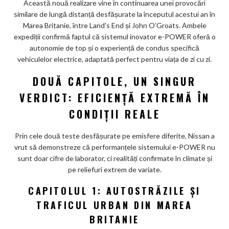
ar
Această nouă realizare vine în continuarea unei provocări
similare de lungă distanță desfășurate la începutul acestui an în
ks
Marea Britanie, între Land’s End și John O’Groats. Ambele
expediții confirmă faptul că sistemul inovator e-POWER oferă o
autonomie de top și o experiență de condus specifică
vehiculelor electrice, adaptată perfect pentru viața de zi cu zi.
DOUĂ CAPITOLE, UN SINGUR
VERDICT: EFICIENȚĂ EXTREMĂ ÎN
CONDIȚII REALE
Prin cele două teste desfășurate pe emisfere diferite, Nissan a
vrut să demonstreze că performanțele sistemului e-POWER nu
sunt doar cifre de laborator, ci realități confirmate în climate și
pe reliefuri extrem de variate.
CAPITOLUL 1: AUTOSTRĂZILE ȘI
TRAFICUL URBAN DIN MAREA
BRITANIE