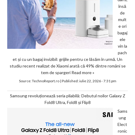
însă
de
mult
e ori
bagaj
ele
vin la
pach
et și cu un bagaj invizibil: grijile pentru ce lăsăm în urmă. Un
studiu recent realizat de Xiaomi arată că 49% dintre români se
tem de spargeri
Read more »
Source:
TechnoReport.ro
|
Published:
iulie 22, 2026 - 7:31 pm
Samsung revoluționează seria pliabilă: Debutul noilor Galaxy Z
Fold8 Ultra, Fold8 și Flip8
Sams
ung
Elect
ronic