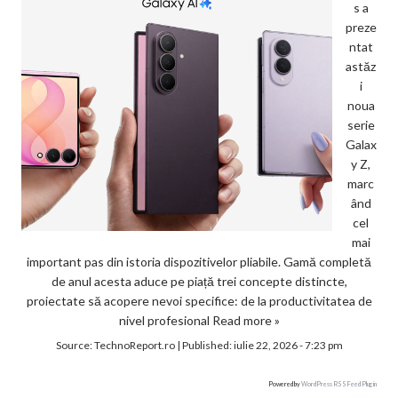
s a
preze
ntat
astăz
i
noua
serie
Galax
y Z,
marc
ând
cel
mai
important pas din istoria dispozitivelor pliabile. Gamă completă
de anul acesta aduce pe piață trei concepte distincte,
proiectate să acopere nevoi specifice: de la productivitatea de
nivel profesional
Read more »
Source:
TechnoReport.ro
|
Published:
iulie 22, 2026 - 7:23 pm
Powered by
WordPress RSS Feed Plugin