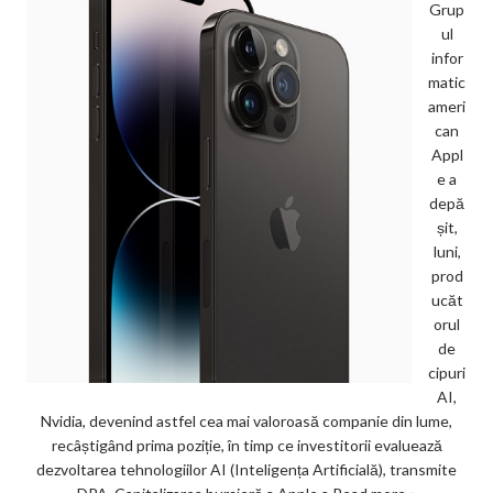
Grup
ul
infor
matic
ameri
can
Appl
e a
depă
șit,
luni,
prod
ucăt
orul
de
cipuri
AI,
Nvidia, devenind astfel cea mai valoroasă companie din lume,
recâștigând prima poziție, în timp ce investitorii evaluează
dezvoltarea tehnologiilor AI (Inteligența Artificială), transmite