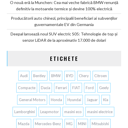
O nouă eră la Munchen: Cea mai veche fabrică BMW renunță
definitiv la motoarele termice și devine 100% electrică
Producătorii auto chinezi, principalii beneficiari ai subvenților
guvernamentale EV din Germania
Deepal lansează noul SUV electric S05: Tehnologie de top și
senzor LiDAR de la aproximativ 17.000 de dolari
ETICHETE
Audi
Bentley
BMW
BYD
Chery
Citroen
Compacte
Dacia
Ferrari
FIAT
Ford
Geely
General Motors
Honda
Hyundai
Jaguar
Kia
Lamborghini
Leapmotor
masini eco
masini electrice
Mazda
Mercedes-Benz
MG
MINI
Mitsubishi