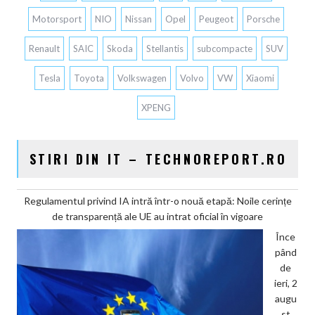
Motorsport
NIO
Nissan
Opel
Peugeot
Porsche
Renault
SAIC
Skoda
Stellantis
subcompacte
SUV
Tesla
Toyota
Volkswagen
Volvo
VW
Xiaomi
XPENG
STIRI DIN IT – TECHNOREPORT.RO
Regulamentul privind IA intră într-o nouă etapă: Noile cerințe
de transparență ale UE au intrat oficial în vigoare
Înce
pând
de
ieri, 2
augu
st