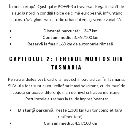
În prima etapă, Qashqai e-POWER a traversat Regatul Unit de
la sud la nord în condiții tipice de climă europeană, înfruntând
autostrăzi aglomerate, trafic urban intens și vreme variabilă.
Distanță parcursă:
1.347 km
Consum mediu:
3,76 l/100 km
Rezervă la final:
160 km de autonomie rămasă
CAPITOLUL 2: TERENUL MUNTOS DIN
TASMANIA
Pentru al doilea test, cadrul a fost schimbat radical. În Tasmania,
SUV-ul a fost supus unui relief mult mai solicitant, cu drumuri de
coastă sinuoase, diferențe mari de nivel și trasee montane.
Rezultatele au rămas la fel de impresionante:
Distanță parcursă:
Peste 1.300 km (un tur complet fără
realimentare)
Consum mediu:
4,5 l/100 km