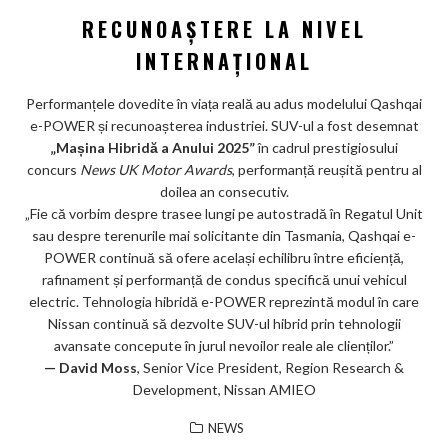
RECUNOAȘTERE LA NIVEL
INTERNAȚIONAL
Performanțele dovedite în viața reală au adus modelului Qashqai
e-POWER și recunoașterea industriei. SUV-ul a fost desemnat
„Mașina Hibridă a Anului 2025”
în cadrul prestigiosului
concurs
News UK Motor Awards
, performanță reușită pentru al
doilea an consecutiv.
„Fie că vorbim despre trasee lungi pe autostradă în Regatul Unit
sau despre terenurile mai solicitante din Tasmania, Qashqai e-
POWER continuă să ofere același echilibru între eficiență,
rafinament și performanță de condus specifică unui vehicul
electric. Tehnologia hibridă e-POWER reprezintă modul în care
Nissan continuă să dezvolte SUV-ul hibrid prin tehnologii
avansate concepute în jurul nevoilor reale ale clienților.”
— David Moss
, Senior Vice President, Region Research &
Development, Nissan AMIEO
NEWS