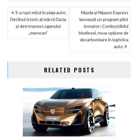
NAVIGARE
S-a rupt mitul în piața auto:
Mazda și Nippon Express
Declinul istoric al mărcii Dacia
lansează un program pilot
ÎN
și detronarea Loganului
inovator: Combustibilul
ARTICOLE
„marocan”
biodiesel, noua opțiune de
decarbonizare în logistica
auto
RELATED POSTS