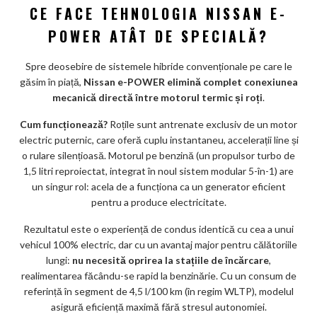
CE FACE TEHNOLOGIA NISSAN E-
POWER ATÂT DE SPECIALĂ?
Spre deosebire de sistemele hibride convenționale pe care le
găsim în piață,
Nissan e-POWER elimină complet conexiunea
mecanică directă între motorul termic și roți
.
Cum funcționează?
Roțile sunt antrenate exclusiv de un motor
electric puternic, care oferă cuplu instantaneu, accelerații line și
o rulare silențioasă. Motorul pe benzină (un propulsor turbo de
1,5 litri reproiectat, integrat în noul sistem modular 5-în-1) are
un singur rol: acela de a funcționa ca un generator eficient
pentru a produce electricitate.
Rezultatul este o experiență de condus identică cu cea a unui
vehicul 100% electric, dar cu un avantaj major pentru călătoriile
lungi:
nu necesită oprirea la stațiile de încărcare
,
realimentarea făcându-se rapid la benzinărie. Cu un consum de
referință în segment de 4,5 l/100 km (în regim WLTP), modelul
asigură eficiență maximă fără stresul autonomiei.