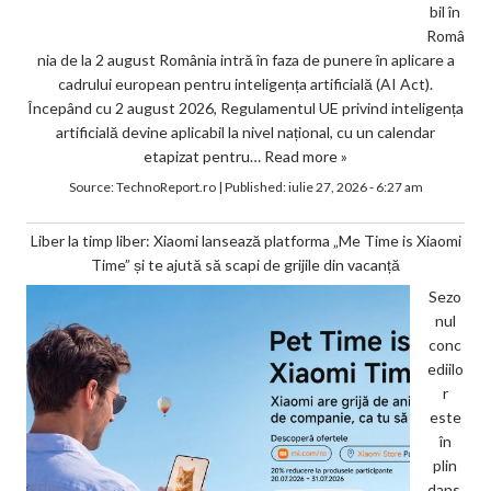
bil în
Româ
nia de la 2 august România intră în faza de punere în aplicare a
cadrului european pentru inteligența artificială (AI Act).
Începând cu 2 august 2026, Regulamentul UE privind inteligența
artificială devine aplicabil la nivel național, cu un calendar
etapizat pentru…
Read more »
Source:
TechnoReport.ro
|
Published:
iulie 27, 2026 - 6:27 am
Liber la timp liber: Xiaomi lansează platforma „Me Time is Xiaomi
Time” și te ajută să scapi de grijile din vacanță
Sezo
nul
conc
ediilo
r
este
în
plin
dans,