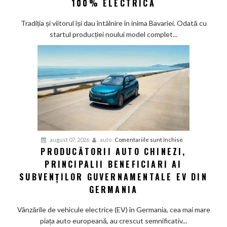
100% ELECTRICĂ
Munchen:
Cea
Tradiția și viitorul își dau întâlnire în inima Bavariei. Odată cu
mai
startul producției noului model complet...
veche
fabrică
BMW
renunță
definitiv
la
motoarele
termice
și
pentru
august 07, 2026
auto
Comentariile sunt închise
devine
PRODUCĂTORII AUTO CHINEZI,
Producătorii
100%
PRINCIPALII BENEFICIARI AI
auto
electrică
chinezi,
SUBVENȚILOR GUVERNAMENTALE EV DIN
principalii
GERMANIA
beneficiari
ai
Vânzările de vehicule electrice (EV) în Germania, cea mai mare
subvenților
piața auto europeană, au crescut semnificativ...