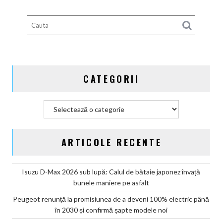
guvernamentale
EV
din
Germania
CATEGORII
Categorii
ARTICOLE RECENTE
Isuzu D-Max 2026 sub lupă: Calul de bătaie japonez învață
bunele maniere pe asfalt
Peugeot renunță la promisiunea de a deveni 100% electric până
în 2030 și confirmă șapte modele noi