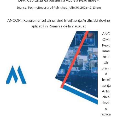
DPA. Capitalizarea bursieră a Apple a
Read more »
Source:
TechnoReport.ro
|
Published:
iulie 30, 2026 - 2:13 pm
ANCOM: Regulamentul UE privind Inteligența Artificială devine
aplicabil în România de la 2 august
ANC
OM:
Regu
lame
ntul
UE
privin
d
Inteli
gența
Artifi
cială
devin
e
aplica