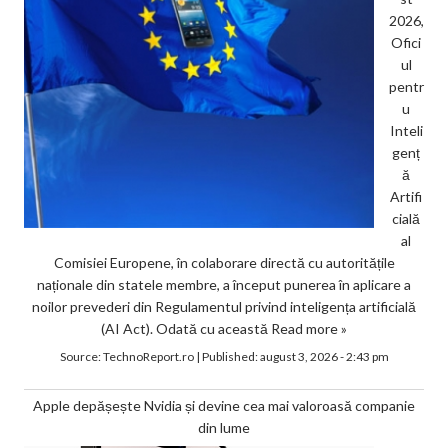
2026,
Ofici
ul
pentr
u
Inteli
genț
ă
Artifi
cială
al
Comisiei Europene, în colaborare directă cu autoritățile
naționale din statele membre, a început punerea în aplicare a
noilor prevederi din Regulamentul privind inteligența artificială
(AI Act). Odată cu această
Read more »
Source:
TechnoReport.ro
|
Published:
august 3, 2026 - 2:43 pm
Apple depășește Nvidia și devine cea mai valoroasă companie
din lume