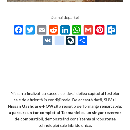
Da mai departe!
F
T
E
R
Li
W
G
Pi
O
ac
w
m
e
n
h
m
nt
ut
V
g
Li
P
e
itt
ai
d
ke
at
ai
er
lo
K
o
ve
ar
b
er
l
di
dI
s
l
es
o
o
Jo
ta
o
t
n
A
t
k.
gl
ur
je
o
p
co
e_
n
az
k
p
m
b
al
ă
o
Nissan a finalizat cu succes cel de-al doilea capitol al testelor
sale de eficiență în condiții reale. De această dată, SUV-ul
o
Nissan Qashqai e-POWER
a reușit o performanță remarcabilă:
k
a parcurs un tur complet al Tasmaniei cu un singur rezervor
de combustibil
, demonstrând consistența și robustețea
m
tehnologiei sale hibride unice.