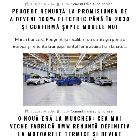
pentru
august 07, 2026
auto
Comentariile sunt închise
PEUGEOT RENUNȚĂ LA PROMISIUNEA DE
Peugeot
A DEVENI 100% ELECTRIC PÂNĂ ÎN 2030
renunță
la
ȘI CONFIRMĂ ȘAPTE MODELE NOI
promisiunea
de
Marca franceză Peugeot își recalibrează strategia pentru
a
Europa și renunță la angajamentul ferm asumat la sfârșitul...
deveni
100%
electric
până
în
2030
și
confirmă
șapte
pentru
august 07, 2026
auto
Comentariile sunt închise
modele
O NOUĂ ERĂ LA MUNCHEN: CEA MAI
O
noi
VECHE FABRICĂ BMW RENUNȚĂ DEFINITIV
nouă
eră
LA MOTOARELE TERMICE ȘI DEVINE
la