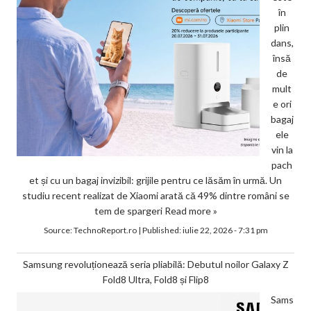
în
plin
dans,
însă
de
mult
e ori
bagaj
ele
vin la
pach
et și cu un bagaj invizibil: grijile pentru ce lăsăm în urmă. Un
studiu recent realizat de Xiaomi arată că 49% dintre români se
tem de spargeri
Read more »
Source:
TechnoReport.ro
|
Published:
iulie 22, 2026 - 7:31 pm
Samsung revoluționează seria pliabilă: Debutul noilor Galaxy Z
Fold8 Ultra, Fold8 și Flip8
Sams