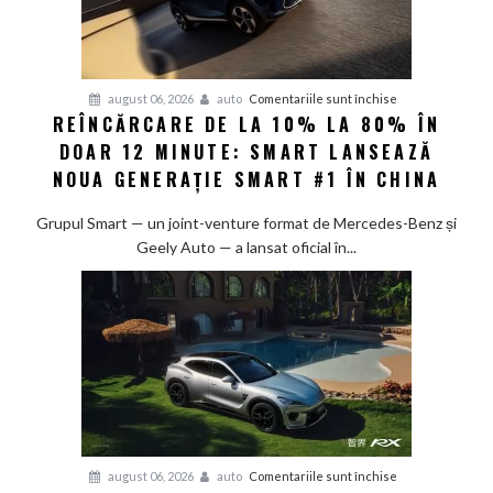
pentru
august 06, 2026
auto
Comentariile sunt închise
REÎNCĂRCARE DE LA 10% LA 80% ÎN
Reîncărcare
DOAR 12 MINUTE: SMART LANSEAZĂ
de
la
NOUA GENERAȚIE SMART #1 ÎN CHINA
10%
la
Grupul Smart — un joint-venture format de Mercedes-Benz și
80%
Geely Auto — a lansat oficial în...
în
doar
12
minute:
Smart
lansează
noua
generație
Smart
pentru
august 06, 2026
auto
Comentariile sunt închise
#1