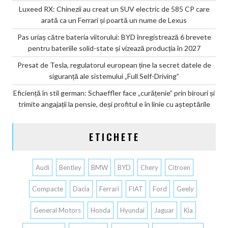
Luxeed RX: Chinezii au creat un SUV electric de 585 CP care
arată ca un Ferrari și poartă un nume de Lexus
Pas uriaș către bateria viitorului: BYD înregistrează 6 brevete
pentru bateriile solid-state și vizează producția în 2027
Presat de Tesla, regulatorul european ține la secret datele de
siguranță ale sistemului „Full Self-Driving”
Eficiență în stil german: Schaeffler face „curățenie” prin birouri și
trimite angajații la pensie, deși profitul e în linie cu așteptările
ETICHETE
Audi
Bentley
BMW
BYD
Chery
Citroen
Compacte
Dacia
Ferrari
FIAT
Ford
Geely
General Motors
Honda
Hyundai
Jaguar
Kia