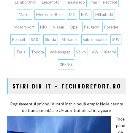
Lamborghini
Leapmotor
masini eco
masini electrice
Mazda
Mercedes-Benz
MG
MINI
Mitsubishi
Motorsport
NIO
Nissan
Opel
Peugeot
Porsche
Renault
SAIC
Skoda
Stellantis
subcompacte
SUV
Tesla
Toyota
Volkswagen
Volvo
VW
Xiaomi
XPENG
STIRI DIN IT – TECHNOREPORT.RO
Regulamentul privind IA intră într-o nouă etapă: Noile cerințe
de transparență ale UE au intrat oficial în vigoare
Înce
pând
de