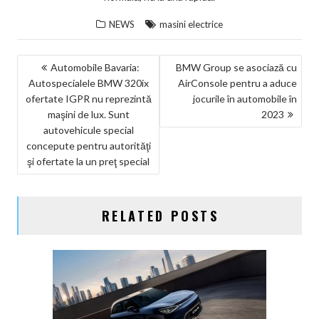
NEWS
masini electrice
NAVIGARE
Automobile Bavaria:
BMW Group se asociază cu
Autospecialele BMW 320ix
AirConsole pentru a aduce
ÎN
ofertate IGPR nu reprezintă
jocurile în automobile în
ARTICOLE
maşini de lux. Sunt
2023
autovehicule special
concepute pentru autorităţi
şi ofertate la un preţ special
RELATED POSTS