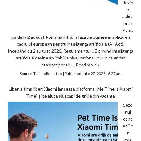
devin
e
aplica
bil în
Româ
nia de la 2 august România intră în faza de punere în aplicare a
cadrului european pentru inteligența artificială (AI Act).
Începând cu 2 august 2026, Regulamentul UE privind inteligența
artificială devine aplicabil la nivel național, cu un calendar
etapizat pentru…
Read more »
Source:
TechnoReport.ro
|
Published:
iulie 27, 2026 - 6:27 am
Liber la timp liber: Xiaomi lansează platforma „Me Time is Xiaomi
Time” și te ajută să scapi de grijile din vacanță
Sezo
nul
conc
ediilo
r
este