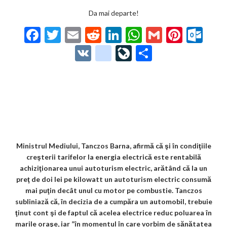
Da mai departe!
F
T
E
R
Li
W
G
Pi
O
ac
w
m
e
n
h
m
nt
ut
V
g
Li
P
e
itt
ai
d
ke
at
ai
er
lo
K
o
ve
ar
b
er
l
di
dI
s
l
es
o
o
Jo
ta
o
t
n
A
t
k.
gl
ur
je
o
p
co
e_
n
az
k
p
m
b
al
ă
o
Ministrul Mediului, Tanczos Barna, afirmă că şi în condiţiile
creşterii tarifelor la energia electrică este rentabilă
o
achiziţionarea unui autoturism electric, arătând că la un
k
preţ de doi lei pe kilowatt un autoturism electric consumă
mai puţin decât unul cu motor pe combustie. Tanczos
m
subliniază că, în decizia de a cumpăra un automobil, trebuie
ar
ţinut cont şi de faptul că acelea electrice reduc poluarea în
marile oraşe, iar ”în momentul în care vorbim de sănătatea