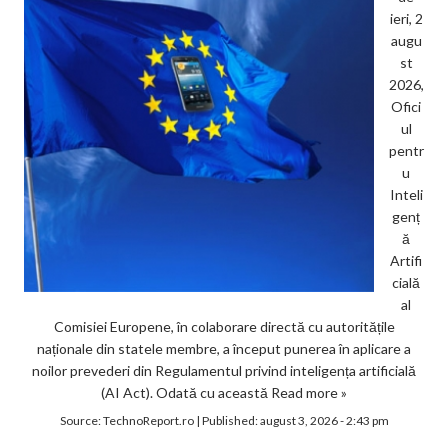
ieri, 2
augu
st
2026,
Ofici
ul
pentr
u
Inteli
genț
ă
Artifi
cială
al
Comisiei Europene, în colaborare directă cu autoritățile
naționale din statele membre, a început punerea în aplicare a
noilor prevederi din Regulamentul privind inteligența artificială
(AI Act). Odată cu această
Read more »
Source:
TechnoReport.ro
|
Published:
august 3, 2026 - 2:43 pm