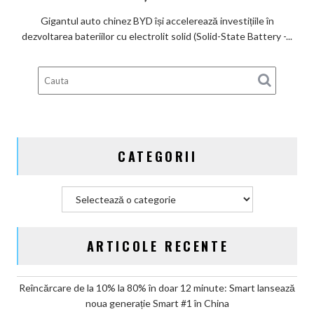
viitorului:
Lexus
BYD
Gigantul auto chinez BYD își accelerează investițiile în
înregistrează
dezvoltarea bateriilor cu electrolit solid (Solid-State Battery -...
6
brevete
pentru
bateriile
solid-
state
și
CATEGORII
vizează
producția
în
Categorii
2027
ARTICOLE RECENTE
Reîncărcare de la 10% la 80% în doar 12 minute: Smart lansează
noua generație Smart #1 în China