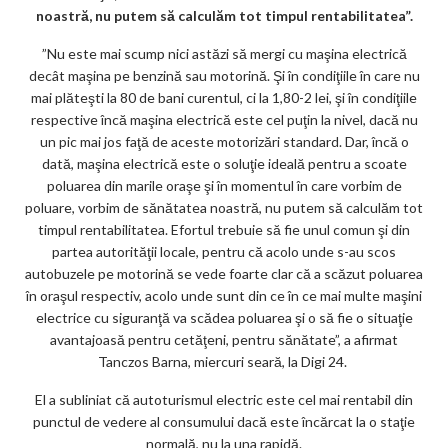
ks
noastră, nu putem să calculăm tot timpul rentabilitatea”.
”Nu este mai scump nici astăzi să mergi cu maşina electrică
decât maşina pe benzină sau motorină. Şi în condiţiile în care nu
mai plăteşti la 80 de bani curentul, ci la 1,80-2 lei, şi în condiţiile
respective încă maşina electrică este cel puţin la nivel, dacă nu
un pic mai jos faţă de aceste motorizări standard. Dar, încă o
dată, maşina electrică este o soluţie ideală pentru a scoate
poluarea din marile oraşe şi în momentul în care vorbim de
poluare, vorbim de sănătatea noastră, nu putem să calculăm tot
timpul rentabilitatea. Efortul trebuie să fie unul comun şi din
partea autorităţii locale, pentru că acolo unde s-au scos
autobuzele pe motorină se vede foarte clar că a scăzut poluarea
în oraşul respectiv, acolo unde sunt din ce în ce mai multe maşini
electrice cu siguranţă va scădea poluarea şi o să fie o situaţie
avantajoasă pentru cetăţeni, pentru sănătate”, a afirmat
Tanczos Barna, miercuri seară, la Digi 24.
El a subliniat că autoturismul electric este cel mai rentabil din
punctul de vedere al consumului dacă este încărcat la o staţie
normală, nu la una rapidă.