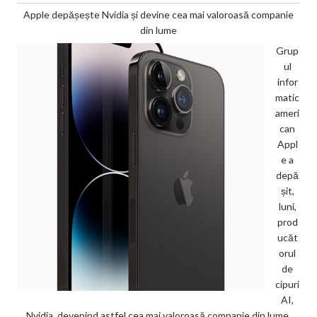
Apple depășește Nvidia și devine cea mai valoroasă companie
din lume
Grup
ul
infor
matic
ameri
can
Appl
e a
depă
șit,
luni,
prod
ucăt
orul
de
cipuri
AI,
Nvidia, devenind astfel cea mai valoroasă companie din lume,