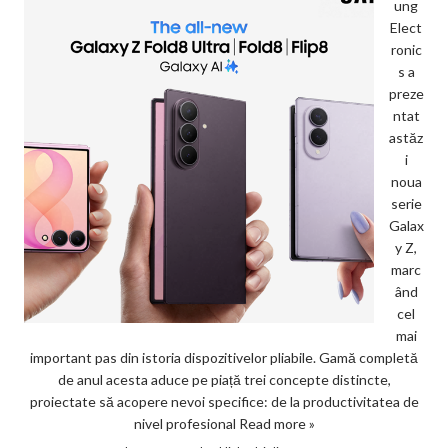
ung
Elect
ronic
s a
preze
ntat
astăz
i
noua
serie
Galax
y Z,
marc
ând
cel
mai
important pas din istoria dispozitivelor pliabile. Gamă completă
de anul acesta aduce pe piață trei concepte distincte,
proiectate să acopere nevoi specifice: de la productivitatea de
nivel profesional
Read more »