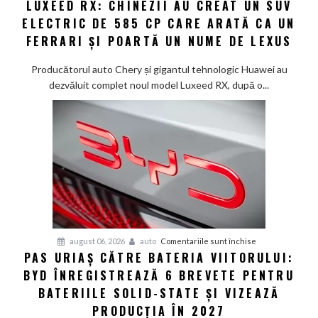
LUXEED RX: CHINEZII AU CREAT UN SUV
Luxeed
în
ELECTRIC DE 585 CP CARE ARATĂ CA UN
RX:
China
Chinezii
FERRARI ȘI POARTĂ UN NUME DE LEXUS
au
creat
Producătorul auto Chery și gigantul tehnologic Huawei au
un
dezvăluit complet noul model Luxeed RX, după o...
SUV
electric
de
585
CP
care
arată
ca
un
Ferrari
pentru
august 06, 2026
auto
Comentariile sunt închise
PAS URIAȘ CĂTRE BATERIA VIITORULUI:
și
Pas
poartă
BYD ÎNREGISTREAZĂ 6 BREVETE PENTRU
uriaș
un
către
BATERIILE SOLID-STATE ȘI VIZEAZĂ
nume
bateria
PRODUCȚIA ÎN 2027
de