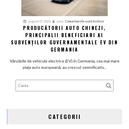
motoarele
termice
și
pentru
august 07, 2026
auto
Comentariile sunt închise
devine
PRODUCĂTORII AUTO CHINEZI,
Producătorii
100%
PRINCIPALII BENEFICIARI AI
auto
electrică
chinezi,
SUBVENȚILOR GUVERNAMENTALE EV DIN
principalii
GERMANIA
beneficiari
ai
Vânzările de vehicule electrice (EV) în Germania, cea mai mare
subvenților
piața auto europeană, au crescut semnificativ...
guvernamentale
EV
din
Germania
CATEGORII