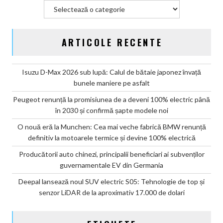
Categorii
ARTICOLE RECENTE
Isuzu D-Max 2026 sub lupă: Calul de bătaie japonez învață
bunele maniere pe asfalt
Peugeot renunță la promisiunea de a deveni 100% electric până
în 2030 și confirmă șapte modele noi
O nouă eră la Munchen: Cea mai veche fabrică BMW renunță
definitiv la motoarele termice și devine 100% electrică
Producătorii auto chinezi, principalii beneficiari ai subvenților
guvernamentale EV din Germania
Deepal lansează noul SUV electric S05: Tehnologie de top și
senzor LiDAR de la aproximativ 17.000 de dolari