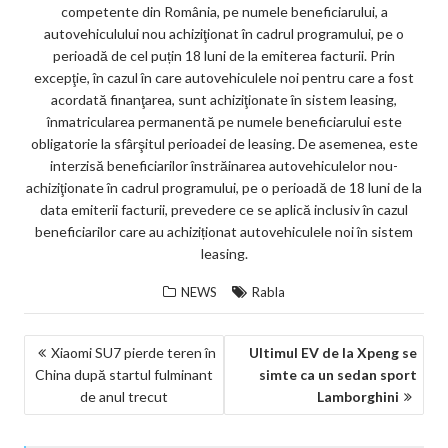
competente din România, pe numele beneficiarului, a
autovehiculului nou achiziţionat în cadrul programului, pe o
perioadă de cel puțin 18 luni de la emiterea facturii. Prin
excepţie, în cazul în care autovehiculele noi pentru care a fost
acordată finanţarea, sunt achiziţionate în sistem leasing,
înmatricularea permanentă pe numele beneficiarului este
obligatorie la sfârşitul perioadei de leasing. De asemenea, este
interzisă beneficiarilor înstrăinarea autovehiculelor nou-
achiziţionate în cadrul programului, pe o perioadă de 18 luni de la
data emiterii facturii, prevedere ce se aplică inclusiv în cazul
beneficiarilor care au achiziționat autovehiculele noi în sistem
leasing.
NEWS
Rabla
NAVIGARE
Xiaomi SU7 pierde teren în
Ultimul EV de la Xpeng se
China după startul fulminant
simte ca un sedan sport
ÎN
de anul trecut
Lamborghini
ARTICOLE