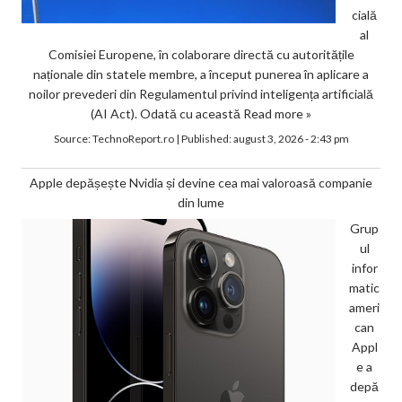
cială
al
Comisiei Europene, în colaborare directă cu autoritățile
naționale din statele membre, a început punerea în aplicare a
noilor prevederi din Regulamentul privind inteligența artificială
(AI Act). Odată cu această
Read more »
Source:
TechnoReport.ro
|
Published:
august 3, 2026 - 2:43 pm
Apple depășește Nvidia și devine cea mai valoroasă companie
din lume
Grup
ul
infor
matic
ameri
can
Appl
e a
depă