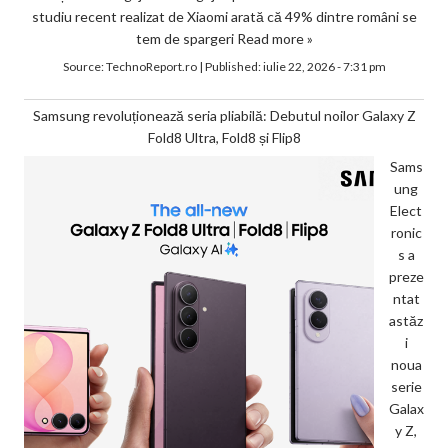
studiu recent realizat de Xiaomi arată că 49% dintre români se
tem de spargeri
Read more »
Source:
TechnoReport.ro
|
Published:
iulie 22, 2026 - 7:31 pm
Samsung revoluționează seria pliabilă: Debutul noilor Galaxy Z
Fold8 Ultra, Fold8 și Flip8
Sams
ung
Elect
ronic
s a
preze
ntat
astăz
i
noua
serie
Galax
y Z,