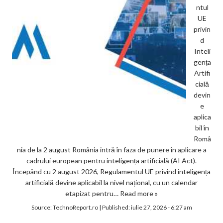
ntul
UE
privin
d
Inteli
gența
Artifi
cială
devin
e
aplica
bil în
Româ
nia de la 2 august România intră în faza de punere în aplicare a
cadrului european pentru inteligența artificială (AI Act).
Începând cu 2 august 2026, Regulamentul UE privind inteligența
artificială devine aplicabil la nivel național, cu un calendar
etapizat pentru…
Read more »
Source:
TechnoReport.ro
|
Published:
iulie 27, 2026 - 6:27 am