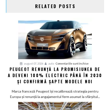
RELATED POSTS
pentru
august 07, 2026
auto
Comentariile sunt închise
PEUGEOT RENUNȚĂ LA PROMISIUNEA DE
Peugeot
A DEVENI 100% ELECTRIC PÂNĂ ÎN 2030
renunță
la
ȘI CONFIRMĂ ȘAPTE MODELE NOI
promisiunea
de
Marca franceză Peugeot își recalibrează strategia pentru
a
Europa și renunță la angajamentul ferm asumat la sfârșitul...
deveni
100%