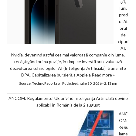
șit,
luni,
prod
ucăt
orul
de
cipuri
AI,
Nvidia, devenind astfel cea mai valoroasă companie din lume,
recâștigând prima poziție, în timp ce investitorii evaluează
dezvoltarea tehnologiilor AI (Inteligența Artificială), transmite
DPA. Capitalizarea bursieră a Apple a
Read more »
Source:
TechnoReport.ro
|
Published:
iulie 30, 2026 - 2:13 pm
ANCOM: Regulamentul UE privind Inteligența Artificială devine
aplicabil în România de la 2 august
ANC
OM:
Regu
lame