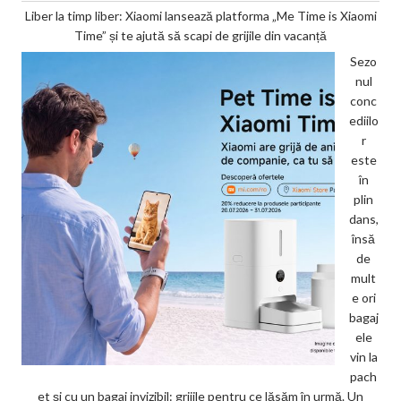
Liber la timp liber: Xiaomi lansează platforma „Me Time is Xiaomi
Time” și te ajută să scapi de grijile din vacanță
Sezo
nul
conc
ediilo
r
este
în
plin
dans,
însă
de
mult
e ori
bagaj
ele
vin la
pach
et și cu un bagaj invizibil: grijile pentru ce lăsăm în urmă. Un