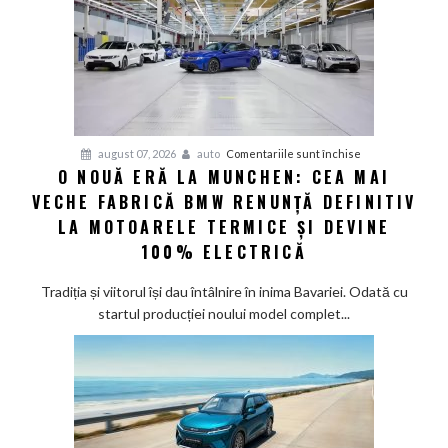
electric
până
în
2030
și
confirmă
șapte
pentru
august 07, 2026
auto
Comentariile sunt închise
modele
O NOUĂ ERĂ LA MUNCHEN: CEA MAI
O
noi
VECHE FABRICĂ BMW RENUNȚĂ DEFINITIV
nouă
eră
LA MOTOARELE TERMICE ȘI DEVINE
la
100% ELECTRICĂ
Munchen:
Cea
Tradiția și viitorul își dau întâlnire în inima Bavariei. Odată cu
mai
startul producției noului model complet...
veche
fabrică
BMW
renunță
definitiv
la