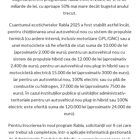
miliarde de lei, cu aproape 50% mai mare decât bugetul anului
trecut.
Cuantumul ecotichetelor Rabla 2025 a fost stabilit astfel încât,
pentru chiziționarea unui autovehicul nou cu sistem de propulsie
termică (cu ardere internă, inclusiv motorizare GPL/GNC) sau a
unei motociclete să fie oferită de stat suma de 10.000 de lei
(aproximativ 2.000 de euro), pentru un autovehicul nou cu
sistem de propulsie hibrid cea de 12.000 de lei (aproximativ
2.400 de euro), pentru un autovehicul nou plug-in hibrid sau o
motocicletă electrică 15.000 de lei (aproximativ 3000 de euro),
iar pentru un autovehicul nou, 100% electric sau cu pilă de
combustie cu hidrogen, 37.000 de lei (aproximativ 7500 de
euro). În cazul instituțiilor publice și unităților administrativ-
teritoriale pentru un autovehicul nou plug-in hibrid sau 100%
electric este oferită suma de 120.000 lei (aproximativ 24.000 de
euro).
Pentru înscrierea în noul program Rabla, solicitanții vor fi cei care
vor trebui să completeze, într-o aplicație informatică gestionată
de Administrația Fondului de Mediu, o cerere în acest sens și să