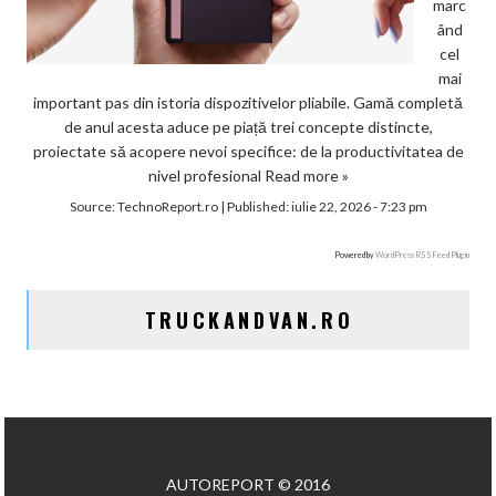
marc
ând
cel
mai
important pas din istoria dispozitivelor pliabile. Gamă completă
de anul acesta aduce pe piață trei concepte distincte,
proiectate să acopere nevoi specifice: de la productivitatea de
nivel profesional
Read more »
Source:
TechnoReport.ro
|
Published:
iulie 22, 2026 - 7:23 pm
Powered by
WordPress RSS Feed Plugin
TRUCKANDVAN.RO
AUTOREPORT © 2016