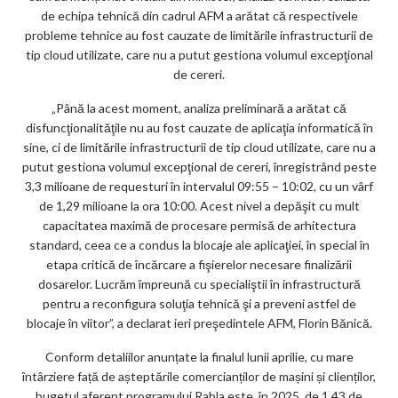
de echipa tehnică din cadrul AFM a arătat că respectivele
probleme tehnice au fost cauzate de limitările infrastructurii de
tip cloud utilizate, care nu a putut gestiona volumul excepţional
de cereri.
„Până la acest moment, analiza preliminară a arătat că
disfuncţionalităţile nu au fost cauzate de aplicaţia informatică în
sine, ci de limitările infrastructurii de tip cloud utilizate, care nu a
putut gestiona volumul excepţional de cereri, înregistrând peste
3,3 milioane de requesturi în intervalul 09:55 – 10:02, cu un vârf
de 1,29 milioane la ora 10:00. Acest nivel a depăşit cu mult
capacitatea maximă de procesare permisă de arhitectura
standard, ceea ce a condus la blocaje ale aplicaţiei, în special în
etapa critică de încărcare a fişierelor necesare finalizării
dosarelor. Lucrăm împreună cu specialiştii în infrastructură
pentru a reconfigura soluţia tehnică şi a preveni astfel de
blocaje în viitor”, a declarat ieri preşedintele AFM, Florin Bănică.
Conform detaliilor anunțate la finalul lunii aprilie, cu mare
întârziere față de așteptările comercianților de mașini și clienților,
bugetul aferent programului Rabla este, în 2025, de 1,43 de