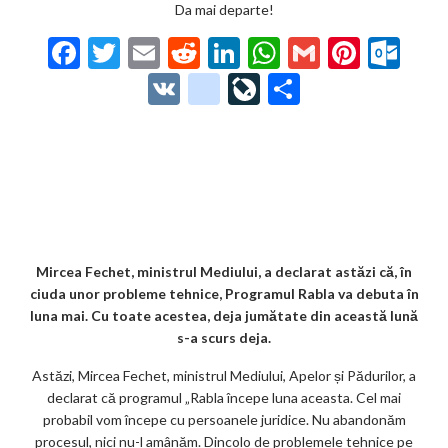
Da mai departe!
F
T
E
R
Li
W
G
Pi
O
ac
w
m
e
n
h
m
nt
ut
V
g
Li
P
e
itt
ai
d
ke
at
ai
er
lo
K
o
ve
ar
b
er
l
di
dI
s
l
es
o
o
Jo
ta
o
t
n
A
t
k.
gl
ur
je
o
p
co
e_
n
az
k
p
m
b
al
ă
o
Mircea Fechet, ministrul Mediului, a declarat astăzi că, în
ciuda unor probleme tehnice, Programul Rabla va debuta în
o
luna mai. Cu toate acestea, deja jumătate din această lună
k
s-a scurs deja.
m
Astăzi, Mircea Fechet, ministrul Mediului, Apelor și Pădurilor, a
declarat că programul „Rabla începe luna aceasta. Cel mai
ar
probabil vom începe cu persoanele juridice. Nu abandonăm
ks
procesul, nici nu-l amânăm. Dincolo de problemele tehnice pe