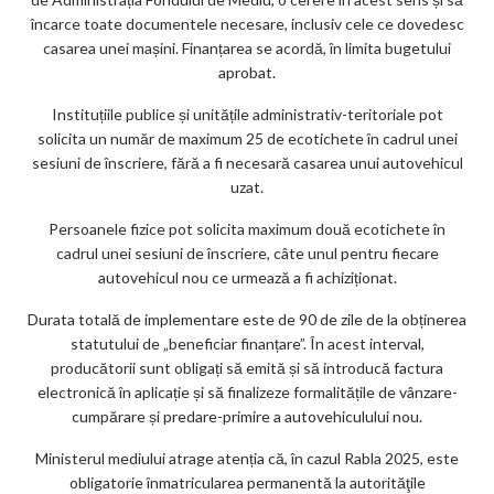
încarce toate documentele necesare, inclusiv cele ce dovedesc
casarea unei mașini. Finanțarea se acordă, în limita bugetului
aprobat.
Instituțiile publice și unitățile administrativ-teritoriale pot
solicita un număr de maximum 25 de ecotichete în cadrul unei
sesiuni de înscriere, fără a fi necesară casarea unui autovehicul
uzat.
Persoanele fizice pot solicita maximum două ecotichete în
cadrul unei sesiuni de înscriere, câte unul pentru fiecare
autovehicul nou ce urmează a fi achiziționat.
Durata totală de implementare este de 90 de zile de la obținerea
statutului de „beneficiar finanțare”. În acest interval,
producătorii sunt obligați să emită și să introducă factura
electronică în aplicație și să finalizeze formalitățile de vânzare-
cumpărare și predare-primire a autovehiculului nou.
Ministerul mediului atrage atenția că, în cazul Rabla 2025, este
obligatorie înmatricularea permanentă la autorităţile