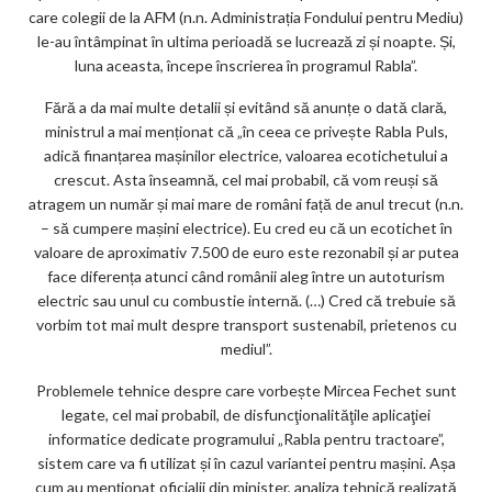
care colegii de la AFM (n.n. Administrația Fondului pentru Mediu)
le-au întâmpinat în ultima perioadă se lucrează zi și noapte. Și,
luna aceasta, începe înscrierea în programul Rabla”.
Fără a da mai multe detalii și evitând să anunțe o dată clară,
ministrul a mai menționat că „în ceea ce privește Rabla Puls,
adică finanțarea mașinilor electrice, valoarea ecotichetului a
crescut. Asta înseamnă, cel mai probabil, că vom reuși să
atragem un număr și mai mare de români față de anul trecut (n.n.
– să cumpere mașini electrice). Eu cred eu că un ecotichet în
valoare de aproximativ 7.500 de euro este rezonabil și ar putea
face diferența atunci când românii aleg între un autoturism
electric sau unul cu combustie internă. (…) Cred că trebuie să
vorbim tot mai mult despre transport sustenabil, prietenos cu
mediul”.
Problemele tehnice despre care vorbește Mircea Fechet sunt
legate, cel mai probabil, de disfuncţionalităţile aplicaţiei
informatice dedicate programului „Rabla pentru tractoare”,
sistem care va fi utilizat și în cazul variantei pentru mașini. Așa
cum au menționat oficialii din minister, analiza tehnică realizată