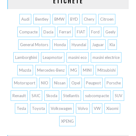
ETICHETE
Audi
Bentley
BMW
BYD
Chery
Citroen
Compacte
Dacia
Ferrari
FIAT
Ford
Geely
General Motors
Honda
Hyundai
Jaguar
Kia
Lamborghini
Leapmotor
masini eco
masini electrice
Mazda
Mercedes-Benz
MG
MINI
Mitsubishi
Motorsport
NIO
Nissan
Opel
Peugeot
Porsche
Renault
SAIC
Skoda
Stellantis
subcompacte
SUV
Tesla
Toyota
Volkswagen
Volvo
VW
Xiaomi
XPENG